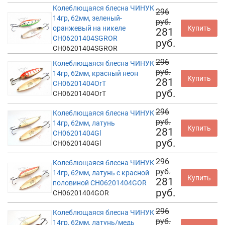
Колеблющаяся блесна ЧИНУК
296
14гр, 62мм, зеленый-
руб.
оранжевый на никеле
Купить
281
CH06201404SGROR
руб.
CH06201404SGROR
296
Колеблющаяся блесна ЧИНУК
руб.
14гр, 62мм, красный неон
Купить
281
CH06201404OrT
руб.
CH06201404OrT
296
Колеблющаяся блесна ЧИНУК
руб.
14гр, 62мм, латунь
Купить
281
CH06201404Gl
руб.
CH06201404Gl
296
Колеблющаяся блесна ЧИНУК
руб.
14гр, 62мм, латунь с красной
Купить
281
половиной CH06201404GOR
руб.
CH06201404GOR
296
Колеблющаяся блесна ЧИНУК
руб.
14гр, 62мм, латунь/медь