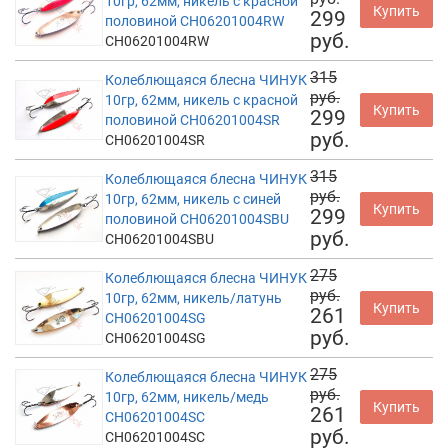
10гр, 62мм, никель с красной
Купить
299
половиной CH06201004RW
руб.
CH06201004RW
315
Колеблющаяся блесна ЧИНУК
руб.
10гр, 62мм, никель с красной
Купить
299
половиной CH06201004SR
руб.
CH06201004SR
315
Колеблющаяся блесна ЧИНУК
руб.
10гр, 62мм, никель с синей
Купить
299
половиной CH06201004SBU
руб.
CH06201004SBU
275
Колеблющаяся блесна ЧИНУК
руб.
10гр, 62мм, никель/латунь
Купить
261
CH06201004SG
руб.
CH06201004SG
275
Колеблющаяся блесна ЧИНУК
руб.
10гр, 62мм, никель/медь
Купить
261
CH06201004SC
руб.
CH06201004SC