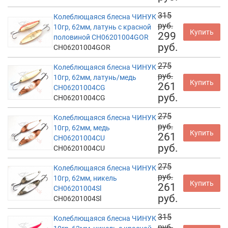
315
Колеблющаяся блесна ЧИНУК
руб.
10гр, 62мм, латунь с красной
Купить
299
половиной CH06201004GOR
руб.
CH06201004GOR
275
Колеблющаяся блесна ЧИНУК
руб.
10гр, 62мм, латунь/медь
Купить
261
CH06201004CG
руб.
CH06201004CG
275
Колеблющаяся блесна ЧИНУК
руб.
10гр, 62мм, медь
Купить
261
CH06201004CU
руб.
CH06201004CU
275
Колеблющаяся блесна ЧИНУК
руб.
10гр, 62мм, никель
Купить
261
CH06201004Sl
руб.
CH06201004Sl
315
Колеблющаяся блесна ЧИНУК
руб.