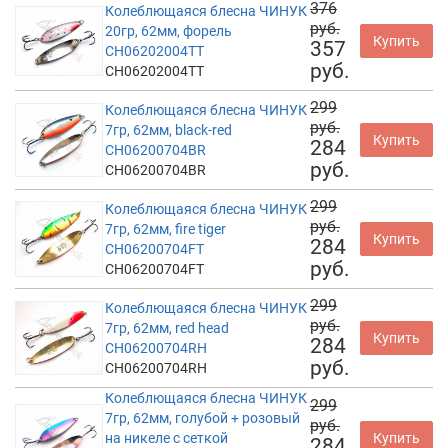
376
Колеблющаяся блесна ЧИНУК
руб.
20гр, 62мм, форель
Купить
357
CH06202004TT
руб.
CH06202004TT
299
Колеблющаяся блесна ЧИНУК
руб.
7гр, 62мм, black-red
Купить
284
CH06200704BR
руб.
CH06200704BR
299
Колеблющаяся блесна ЧИНУК
руб.
7гр, 62мм, fire tiger
Купить
284
CH06200704FT
руб.
CH06200704FT
299
Колеблющаяся блесна ЧИНУК
руб.
7гр, 62мм, red head
Купить
284
CH06200704RH
руб.
CH06200704RH
Колеблющаяся блесна ЧИНУК
299
7гр, 62мм, голубой + розовый
руб.
на никеле с сеткой
Купить
284