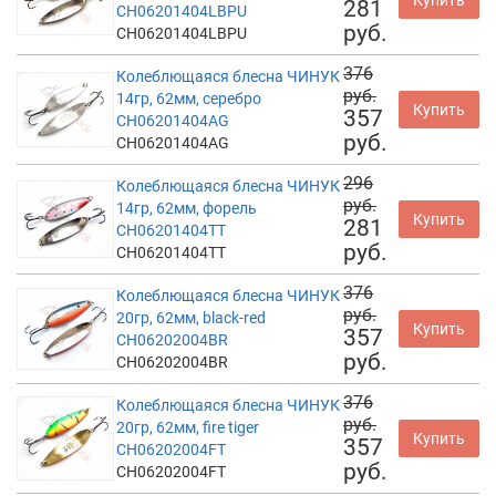
Купить
281
CH06201404LBPU
руб.
CH06201404LBPU
376
Колеблющаяся блесна ЧИНУК
руб.
14гр, 62мм, серебро
Купить
357
CH06201404AG
руб.
CH06201404AG
296
Колеблющаяся блесна ЧИНУК
руб.
14гр, 62мм, форель
Купить
281
CH06201404TT
руб.
CH06201404TT
376
Колеблющаяся блесна ЧИНУК
руб.
20гр, 62мм, black-red
Купить
357
CH06202004BR
руб.
CH06202004BR
376
Колеблющаяся блесна ЧИНУК
руб.
20гр, 62мм, fire tiger
Купить
357
CH06202004FT
руб.
CH06202004FT