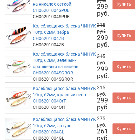
руб.
на никеле с сеткой
Купить
299
CH06201004SPUB
руб.
CH06201004SPUB
315
Колеблющаяся блесна ЧИНУК
руб.
10гр, 62мм, зебра
Купить
299
CH06201004ZB
руб.
CH06201004ZB
Колеблющаяся блесна ЧИНУК
315
10гр, 62мм, зеленый-
руб.
оранжевый на никеле
Купить
299
CH06201004SGROR
руб.
CH06201004SGROR
315
Колеблющаяся блесна ЧИНУК
руб.
10гр, 62мм, красный неон
Купить
299
CH06201004OrT
руб.
CH06201004OrT
275
Колеблющаяся блесна ЧИНУК
руб.
10гр, 62мм, латунь
Купить
261
CH06201004GL
руб.
CH06201004GL