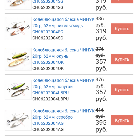
319
CH06202004SG
руб.
CH06202004SG
336
Колеблющаяся блесна ЧИНУК
руб.
20гр, 62мм, никель/медь
Купить
319
CH06202004SC
руб.
CH06202004SC
376
Колеблющаяся блесна ЧИНУК
руб.
20гр, 62мм, окунь
Купить
357
CH06202004OK
руб.
CH06202004OK
376
Колеблющаяся блесна ЧИНУК
руб.
20гр, 62мм, попугай
Купить
357
CH06202004LBPU
руб.
CH06202004LBPU
416
Колеблющаяся блесна ЧИНУК
руб.
20гр, 62мм, серебро
Купить
395
CH06202004AG
руб.
CH06202004AG