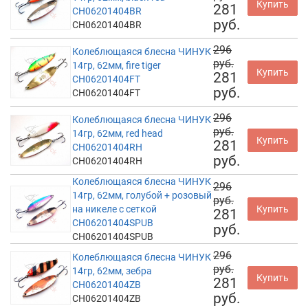
Купить
281
CH06201404BR
руб.
CH06201404BR
296
Колеблющаяся блесна ЧИНУК
руб.
14гр, 62мм, fire tiger
Купить
281
CH06201404FT
руб.
CH06201404FT
296
Колеблющаяся блесна ЧИНУК
руб.
14гр, 62мм, red head
Купить
281
CH06201404RH
руб.
CH06201404RH
Колеблющаяся блесна ЧИНУК
296
14гр, 62мм, голубой + розовый
руб.
на никеле с сеткой
Купить
281
CH06201404SPUB
руб.
CH06201404SPUB
296
Колеблющаяся блесна ЧИНУК
руб.
14гр, 62мм, зебра
Купить
281
CH06201404ZB
руб.
CH06201404ZB