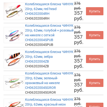
376
Колеблющаяся блесна ЧИНУК
руб.
20гр, 62мм, red head
Купить
357
CH06202004RH
руб.
CH06202004RH
Колеблющаяся блесна ЧИНУК
376
20гр, 62мм, голубой + розовый
руб.
на никеле с сеткой
Купить
357
CH06202004SPUB
руб.
CH06202004SPUB
376
Колеблющаяся блесна ЧИНУК
руб.
20гр, 62мм, зебра
Купить
357
CH06202004ZB
руб.
CH06202004ZB
Колеблющаяся блесна ЧИНУК
376
20гр, 62мм, зеленый-
руб.
оранжевый на никеле
Купить
357
CH06202004SGROR
руб.
CH06202004SGROR
376
Колеблющаяся блесна ЧИНУК
руб.
20гр, 62мм, красный неон
Купить