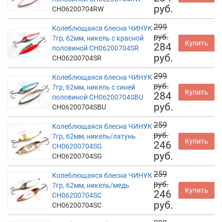
руб.
CH06200704RW
299
Колеблющаяся блесна ЧИНУК
руб.
7гр, 62мм, никель с красной
Купить
284
половиной CH06200704SR
руб.
CH06200704SR
299
Колеблющаяся блесна ЧИНУК
руб.
7гр, 62мм, никель с синей
Купить
284
половиной CH06200704SBU
руб.
CH06200704SBU
259
Колеблющаяся блесна ЧИНУК
руб.
7гр, 62мм, никель/латунь
Купить
246
CH06200704SG
руб.
CH06200704SG
259
Колеблющаяся блесна ЧИНУК
руб.
7гр, 62мм, никель/медь
Купить
246
CH06200704SC
руб.
CH06200704SC