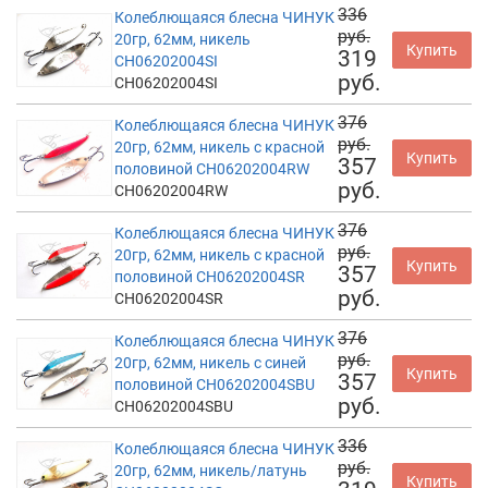
336
Колеблющаяся блесна ЧИНУК
руб.
20гр, 62мм, никель
Купить
319
CH06202004SI
руб.
CH06202004SI
376
Колеблющаяся блесна ЧИНУК
руб.
20гр, 62мм, никель с красной
Купить
357
половиной CH06202004RW
руб.
CH06202004RW
376
Колеблющаяся блесна ЧИНУК
руб.
20гр, 62мм, никель с красной
Купить
357
половиной CH06202004SR
руб.
CH06202004SR
376
Колеблющаяся блесна ЧИНУК
руб.
20гр, 62мм, никель с синей
Купить
357
половиной CH06202004SBU
руб.
CH06202004SBU
336
Колеблющаяся блесна ЧИНУК
руб.
20гр, 62мм, никель/латунь
Купить