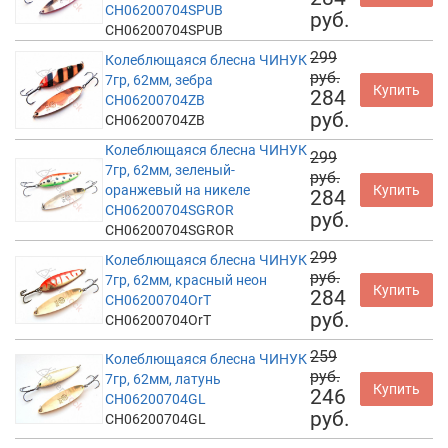
CH06200704SPUB
руб.
CH06200704SPUB
299
Колеблющаяся блесна ЧИНУК
руб.
7гр, 62мм, зебра
Купить
284
CH06200704ZB
руб.
CH06200704ZB
Колеблющаяся блесна ЧИНУК
299
7гр, 62мм, зеленый-
руб.
оранжевый на никеле
Купить
284
CH06200704SGROR
руб.
CH06200704SGROR
299
Колеблющаяся блесна ЧИНУК
руб.
7гр, 62мм, красный неон
Купить
284
CH06200704OrT
руб.
CH06200704OrT
259
Колеблющаяся блесна ЧИНУК
руб.
7гр, 62мм, латунь
Купить
246
CH06200704GL
руб.
CH06200704GL