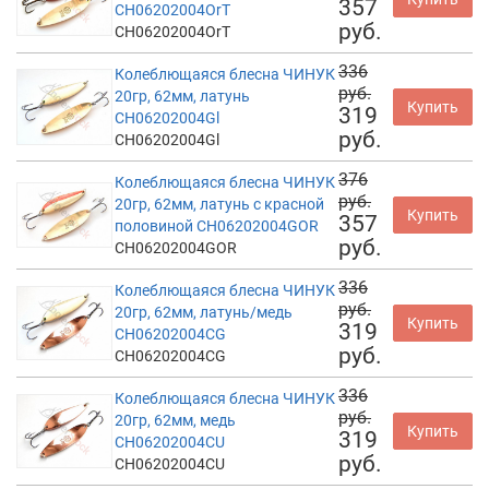
357
CH06202004OrT
руб.
CH06202004OrT
336
Колеблющаяся блесна ЧИНУК
руб.
20гр, 62мм, латунь
Купить
319
CH06202004Gl
руб.
CH06202004Gl
376
Колеблющаяся блесна ЧИНУК
руб.
20гр, 62мм, латунь с красной
Купить
357
половиной CH06202004GOR
руб.
CH06202004GOR
336
Колеблющаяся блесна ЧИНУК
руб.
20гр, 62мм, латунь/медь
Купить
319
CH06202004CG
руб.
CH06202004CG
336
Колеблющаяся блесна ЧИНУК
руб.
20гр, 62мм, медь
Купить
319
CH06202004CU
руб.
CH06202004CU