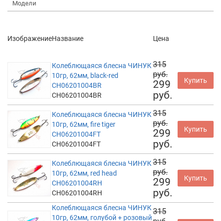
Модели
Изображение
Название
Цена
315
Колеблющаяся блесна ЧИНУК
руб.
10гр, 62мм, black-red
Купить
299
CH06201004BR
руб.
CH06201004BR
315
Колеблющаяся блесна ЧИНУК
руб.
10гр, 62мм, fire tiger
Купить
299
CH06201004FT
руб.
CH06201004FT
315
Колеблющаяся блесна ЧИНУК
руб.
10гр, 62мм, red head
Купить
299
CH06201004RH
руб.
CH06201004RH
Колеблющаяся блесна ЧИНУК
315
10гр, 62мм, голубой + розовый