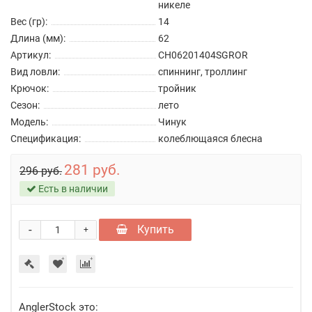
никеле
Вес (гр):
14
Длина (мм):
62
Артикул:
CH06201404SGROR
Вид ловли:
спиннинг, троллинг
Крючок:
тройник
Сезон:
лето
Модель:
Чинук
Спецификация:
колеблющаяся блесна
281 руб.
296 руб.
Есть в наличии
-
Купить
+
AnglerStock это: