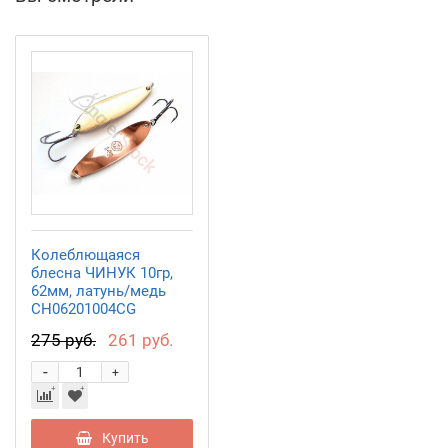
Колеблющаяся
блесна ЧИНУК 10гр,
62мм, латунь/медь
CH06201004CG
275 руб.
261 руб.
-
+
Купить