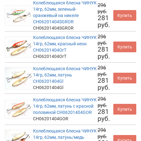
Колеблющаяся блесна ЧИНУК
296
14гр, 62мм, зеленый-
руб.
оранжевый на никеле
Купить
281
CH06201404SGROR
руб.
CH06201404SGROR
296
Колеблющаяся блесна ЧИНУК
руб.
14гр, 62мм, красный неон
Купить
281
CH06201404OrT
руб.
CH06201404OrT
296
Колеблющаяся блесна ЧИНУК
руб.
14гр, 62мм, латунь
Купить
281
CH06201404Gl
руб.
CH06201404Gl
296
Колеблющаяся блесна ЧИНУК
руб.
14гр, 62мм, латунь с красной
Купить
281
половиной CH06201404GOR
руб.
CH06201404GOR
296
Колеблющаяся блесна ЧИНУК
руб.
14гр, 62мм, латунь/медь
Купить