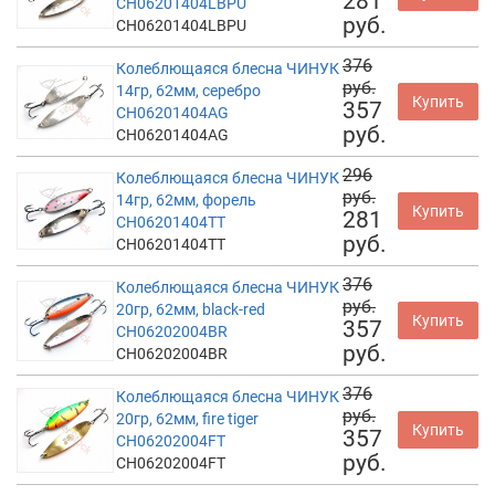
281
CH06201404LBPU
руб.
CH06201404LBPU
376
Колеблющаяся блесна ЧИНУК
руб.
14гр, 62мм, серебро
Купить
357
CH06201404AG
руб.
CH06201404AG
296
Колеблющаяся блесна ЧИНУК
руб.
14гр, 62мм, форель
Купить
281
CH06201404TT
руб.
CH06201404TT
376
Колеблющаяся блесна ЧИНУК
руб.
20гр, 62мм, black-red
Купить
357
CH06202004BR
руб.
CH06202004BR
376
Колеблющаяся блесна ЧИНУК
руб.
20гр, 62мм, fire tiger
Купить
357
CH06202004FT
руб.
CH06202004FT