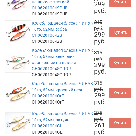
на никеле с сеткой
Купить
299
CH06201004SPUB
руб.
CH06201004SPUB
315
Колеблющаяся блесна ЧИНУК
руб.
10гр, 62мм, зебра
Купить
299
CH06201004ZB
руб.
CH06201004ZB
Колеблющаяся блесна ЧИНУК
315
10гр, 62мм, зеленый-
руб.
оранжевый на никеле
Купить
299
CH06201004SGROR
руб.
CH06201004SGROR
315
Колеблющаяся блесна ЧИНУК
руб.
10гр, 62мм, красный неон
Купить
299
CH06201004OrT
руб.
CH06201004OrT
275
Колеблющаяся блесна ЧИНУК
руб.
10гр, 62мм, латунь
Купить
261
CH06201004GL
руб.
CH06201004GL