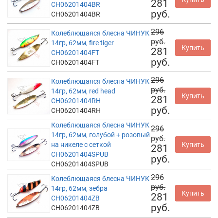
281
CH06201404BR
руб.
CH06201404BR
296
Колеблющаяся блесна ЧИНУК
руб.
14гр, 62мм, fire tiger
Купить
281
CH06201404FT
руб.
CH06201404FT
296
Колеблющаяся блесна ЧИНУК
руб.
14гр, 62мм, red head
Купить
281
CH06201404RH
руб.
CH06201404RH
Колеблющаяся блесна ЧИНУК
296
14гр, 62мм, голубой + розовый
руб.
на никеле с сеткой
Купить
281
CH06201404SPUB
руб.
CH06201404SPUB
296
Колеблющаяся блесна ЧИНУК
руб.
14гр, 62мм, зебра
Купить
281
CH06201404ZB
руб.
CH06201404ZB