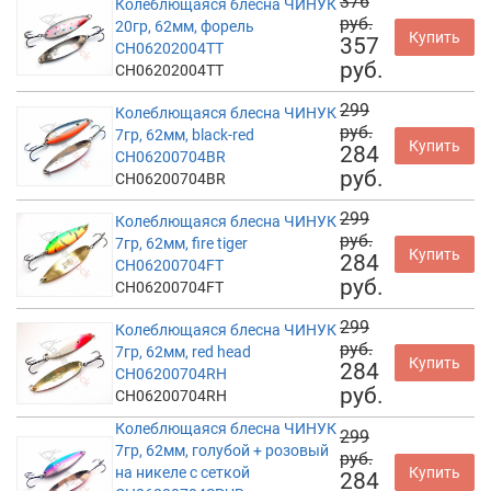
376
Колеблющаяся блесна ЧИНУК
руб.
20гр, 62мм, форель
Купить
357
CH06202004TT
руб.
CH06202004TT
299
Колеблющаяся блесна ЧИНУК
руб.
7гр, 62мм, black-red
Купить
284
CH06200704BR
руб.
CH06200704BR
299
Колеблющаяся блесна ЧИНУК
руб.
7гр, 62мм, fire tiger
Купить
284
CH06200704FT
руб.
CH06200704FT
299
Колеблющаяся блесна ЧИНУК
руб.
7гр, 62мм, red head
Купить
284
CH06200704RH
руб.
CH06200704RH
Колеблющаяся блесна ЧИНУК
299
7гр, 62мм, голубой + розовый
руб.
на никеле с сеткой
Купить
284