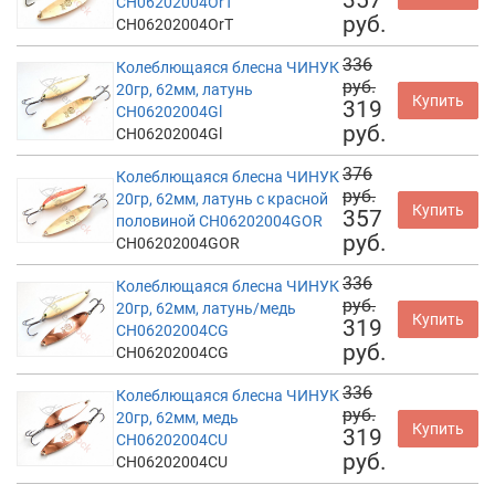
357
CH06202004OrT
руб.
CH06202004OrT
336
Колеблющаяся блесна ЧИНУК
руб.
20гр, 62мм, латунь
Купить
319
CH06202004Gl
руб.
CH06202004Gl
376
Колеблющаяся блесна ЧИНУК
руб.
20гр, 62мм, латунь с красной
Купить
357
половиной CH06202004GOR
руб.
CH06202004GOR
336
Колеблющаяся блесна ЧИНУК
руб.
20гр, 62мм, латунь/медь
Купить
319
CH06202004CG
руб.
CH06202004CG
336
Колеблющаяся блесна ЧИНУК
руб.
20гр, 62мм, медь
Купить
319
CH06202004CU
руб.
CH06202004CU