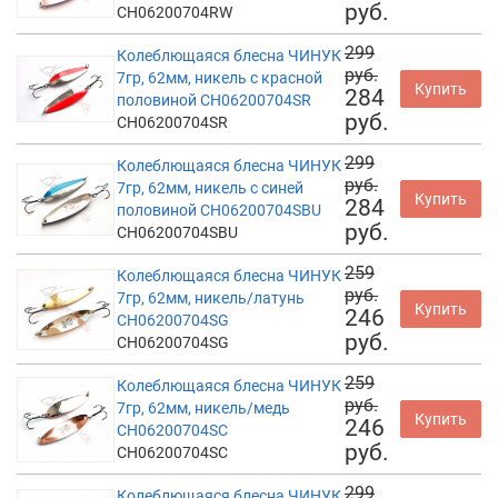
руб.
CH06200704RW
299
Колеблющаяся блесна ЧИНУК
руб.
7гр, 62мм, никель с красной
Купить
284
половиной CH06200704SR
руб.
CH06200704SR
299
Колеблющаяся блесна ЧИНУК
руб.
7гр, 62мм, никель с синей
Купить
284
половиной CH06200704SBU
руб.
CH06200704SBU
259
Колеблющаяся блесна ЧИНУК
руб.
7гр, 62мм, никель/латунь
Купить
246
CH06200704SG
руб.
CH06200704SG
259
Колеблющаяся блесна ЧИНУК
руб.
7гр, 62мм, никель/медь
Купить
246
CH06200704SC
руб.
CH06200704SC
299
Колеблющаяся блесна ЧИНУК