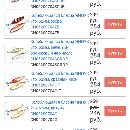
CH06200704SPUB
руб.
CH06200704SPUB
299
Колеблющаяся блесна ЧИНУК
руб.
7гр, 62мм, зебра
Купить
284
CH06200704ZB
руб.
CH06200704ZB
Колеблющаяся блесна ЧИНУК
299
7гр, 62мм, зеленый-
руб.
оранжевый на никеле
Купить
284
CH06200704SGROR
руб.
CH06200704SGROR
299
Колеблющаяся блесна ЧИНУК
руб.
7гр, 62мм, красный неон
Купить
284
CH06200704OrT
руб.
CH06200704OrT
259
Колеблющаяся блесна ЧИНУК
руб.
7гр, 62мм, латунь
Купить
246
CH06200704GL
руб.
CH06200704GL