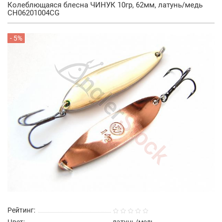
Колеблющаяся блесна ЧИНУК 10гр, 62мм, латунь/медь
CH06201004CG
- 5%
Рейтинг: