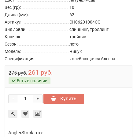
Цвет:
латунь/медь
Вес (гр):
10
Длина (мм):
62
Артикул:
CH06201004CG
Вид ловли:
спиннинг, троллинг
Крючок:
тройник
Сезон:
лето
Модель:
Чинук
Спецификация:
колеблющаяся блесна
261 руб.
275 руб.
Есть в наличии
-
Купить
+
AnglerStock это: