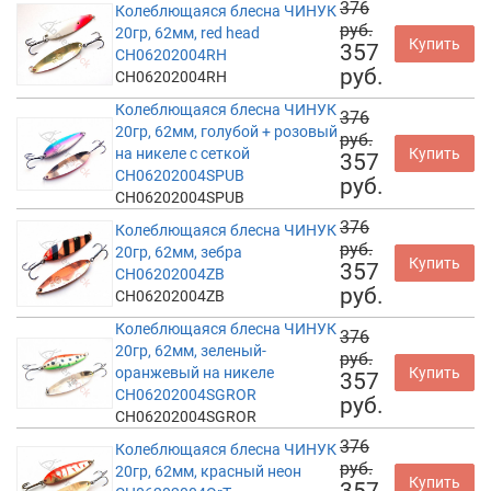
376
Колеблющаяся блесна ЧИНУК
руб.
20гр, 62мм, red head
Купить
357
CH06202004RH
руб.
CH06202004RH
Колеблющаяся блесна ЧИНУК
376
20гр, 62мм, голубой + розовый
руб.
на никеле с сеткой
Купить
357
CH06202004SPUB
руб.
CH06202004SPUB
376
Колеблющаяся блесна ЧИНУК
руб.
20гр, 62мм, зебра
Купить
357
CH06202004ZB
руб.
CH06202004ZB
Колеблющаяся блесна ЧИНУК
376
20гр, 62мм, зеленый-
руб.
оранжевый на никеле
Купить
357
CH06202004SGROR
руб.
CH06202004SGROR
376
Колеблющаяся блесна ЧИНУК
руб.
20гр, 62мм, красный неон
Купить