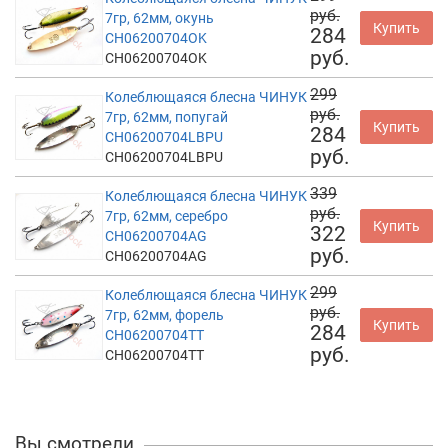
руб.
7гр, 62мм, окунь
Купить
284
CH06200704OK
руб.
CH06200704OK
299
Колеблющаяся блесна ЧИНУК
руб.
7гр, 62мм, попугай
Купить
284
CH06200704LBPU
руб.
CH06200704LBPU
339
Колеблющаяся блесна ЧИНУК
руб.
7гр, 62мм, серебро
Купить
322
CH06200704AG
руб.
CH06200704AG
299
Колеблющаяся блесна ЧИНУК
руб.
7гр, 62мм, форель
Купить
284
CH06200704TT
руб.
CH06200704TT
Вы смотрели