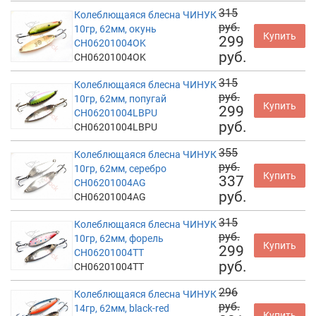
315
Колеблющаяся блесна ЧИНУК
руб.
10гр, 62мм, окунь
Купить
299
CH06201004OK
руб.
CH06201004OK
315
Колеблющаяся блесна ЧИНУК
руб.
10гр, 62мм, попугай
Купить
299
CH06201004LBPU
руб.
CH06201004LBPU
355
Колеблющаяся блесна ЧИНУК
руб.
10гр, 62мм, серебро
Купить
337
CH06201004AG
руб.
CH06201004AG
315
Колеблющаяся блесна ЧИНУК
руб.
10гр, 62мм, форель
Купить
299
CH06201004TT
руб.
CH06201004TT
296
Колеблющаяся блесна ЧИНУК
руб.
14гр, 62мм, black-red
Купить