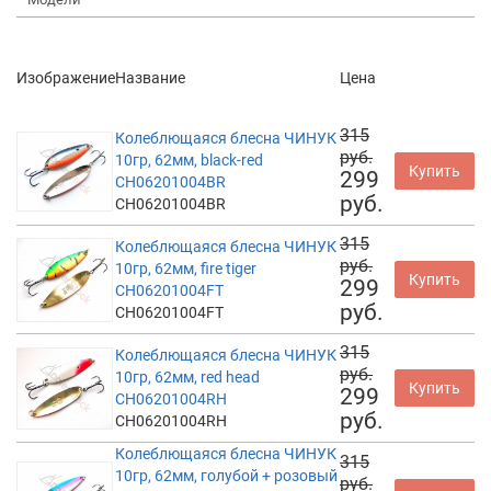
Изображение
Название
Цена
315
Колеблющаяся блесна ЧИНУК
руб.
10гр, 62мм, black-red
Купить
299
CH06201004BR
руб.
CH06201004BR
315
Колеблющаяся блесна ЧИНУК
руб.
10гр, 62мм, fire tiger
Купить
299
CH06201004FT
руб.
CH06201004FT
315
Колеблющаяся блесна ЧИНУК
руб.
10гр, 62мм, red head
Купить
299
CH06201004RH
руб.
CH06201004RH
Колеблющаяся блесна ЧИНУК
315
10гр, 62мм, голубой + розовый
руб.