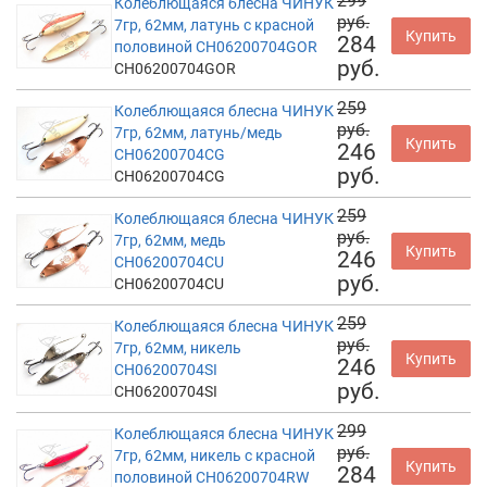
299
Колеблющаяся блесна ЧИНУК
руб.
7гр, 62мм, латунь с красной
Купить
284
половиной CH06200704GOR
руб.
CH06200704GOR
259
Колеблющаяся блесна ЧИНУК
руб.
7гр, 62мм, латунь/медь
Купить
246
CH06200704CG
руб.
CH06200704CG
259
Колеблющаяся блесна ЧИНУК
руб.
7гр, 62мм, медь
Купить
246
CH06200704CU
руб.
CH06200704CU
259
Колеблющаяся блесна ЧИНУК
руб.
7гр, 62мм, никель
Купить
246
CH06200704SI
руб.
CH06200704SI
299
Колеблющаяся блесна ЧИНУК
руб.
7гр, 62мм, никель с красной
Купить
284
половиной CH06200704RW