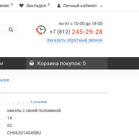
0
0
ение
Закладки
Личный кабинет
пн-пт с 10-00 до 18-00
245-29-28
+7 (812)
Заказать обратный звонок
ы
Корзина
покупок
: 0
ИНУК
0 отзывов
никель с синей половиной
14
62
CH06201404SBU