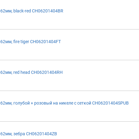
62мм, black-red CH06201404BR
2мм, fire tiger CH06201404FT
62мм, red head CH06201404RH
62мм, голубой + розовый на никеле с сеткой CH06201404SPUB
 62мм, зебра CH06201404ZB