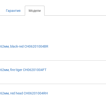
Гарантия
Модели
62мм, black-red CH06201004BR
2мм, fire tiger CH06201004FT
62мм, red head CH06201004RH