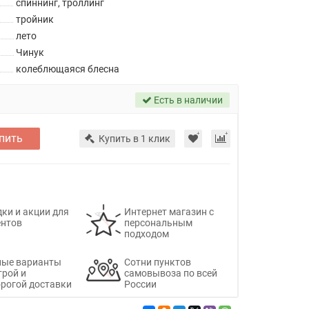
спиннинг, троллинг
тройник
лето
Чинук
колеблющаяся блесна
Есть в наличии
пить
Купить в 1 клик
ки и акции для
Интернет магазин с
ентов
персональным
подходом
ные варианты
Сотни пунктов
трой и
самовывоза по всей
рогой доставки
России