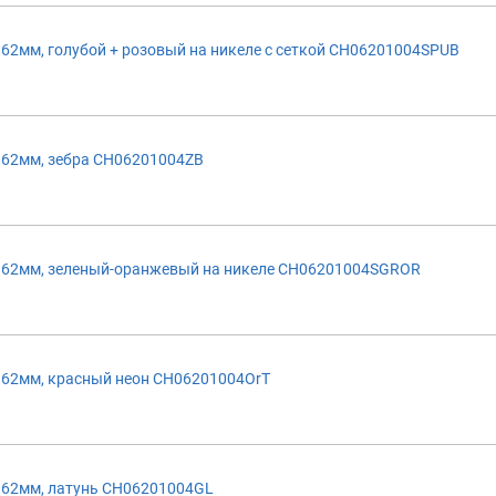
62мм, голубой + розовый на никеле с сеткой CH06201004SPUB
 62мм, зебра CH06201004ZB
 62мм, зеленый-оранжевый на никеле CH06201004SGROR
 62мм, красный неон CH06201004OrT
 62мм, латунь CH06201004GL