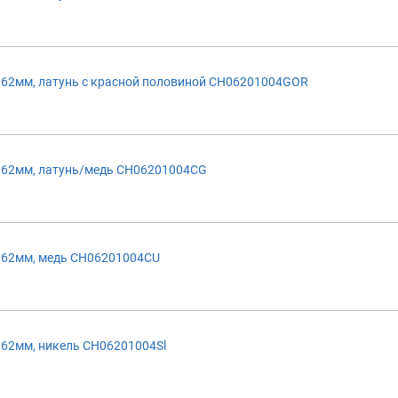
 62мм, латунь с красной половиной CH06201004GOR
 62мм, латунь/медь CH06201004CG
 62мм, медь CH06201004CU
62мм, никель CH06201004Sl