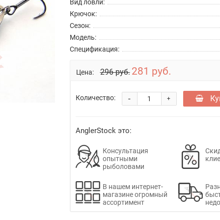
Вид ловли:
Крючок:
Сезон:
Модель:
Спецификация:
281 руб.
296 руб.
Цена:
-
Ку
Количество:
+
AnglerStock это:
Консультация
Скид
опытными
кли
рыболовами
В нашем интернет-
Раз
магазине огромный
быс
ассортимент
недо