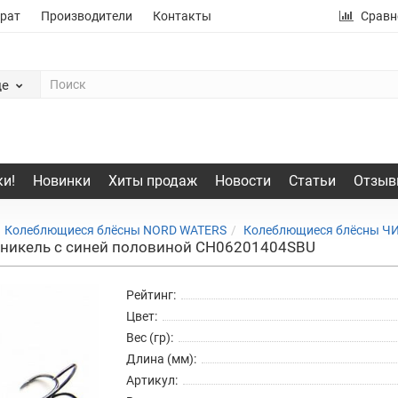
рат
Производители
Контакты
Сравн
де
и!
Новинки
Хиты продаж
Новости
Статьи
Отзыв
Колеблющиеся блёсны NORD WATERS
Колеблющиеся блёсны Ч
 никель с синей половиной CH06201404SBU
Рейтинг:
Цвет:
Вес (гр):
Длина (мм):
Артикул: