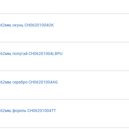
 62мм, окунь CH06201004OK
 62мм, попугай CH06201004LBPU
 62мм, серебро CH06201004AG
 62мм, форель CH06201004TT