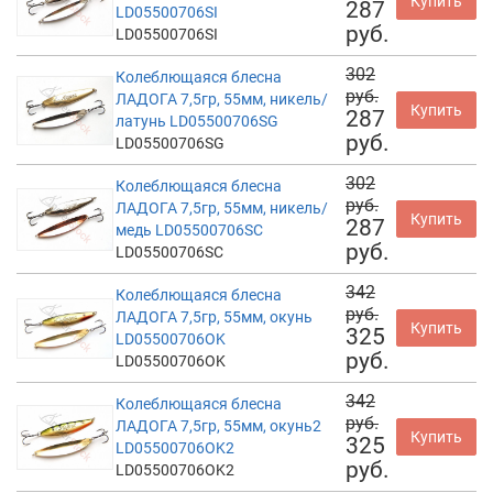
Купить
287
LD05500706SI
руб.
LD05500706SI
302
Колеблющаяся блесна
руб.
ЛАДОГА 7,5гр, 55мм, никель/
Купить
287
латунь LD05500706SG
руб.
LD05500706SG
302
Колеблющаяся блесна
руб.
ЛАДОГА 7,5гр, 55мм, никель/
Купить
287
медь LD05500706SC
руб.
LD05500706SC
342
Колеблющаяся блесна
руб.
ЛАДОГА 7,5гр, 55мм, окунь
Купить
325
LD05500706OK
руб.
LD05500706OK
342
Колеблющаяся блесна
руб.
ЛАДОГА 7,5гр, 55мм, окунь2
Купить
325
LD05500706OK2
руб.
LD05500706OK2