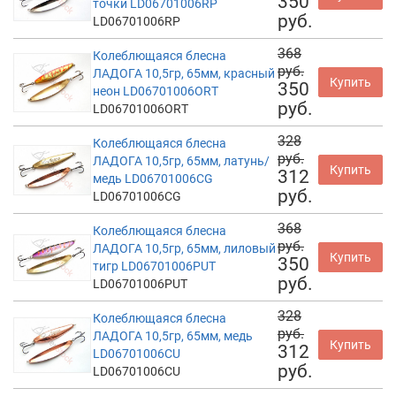
350
точки LD06701006RP
руб.
LD06701006RP
368
Колеблющаяся блесна
руб.
ЛАДОГА 10,5гр, 65мм, красный
Купить
350
неон LD06701006ORT
руб.
LD06701006ORT
328
Колеблющаяся блесна
руб.
ЛАДОГА 10,5гр, 65мм, латунь/
Купить
312
медь LD06701006CG
руб.
LD06701006CG
368
Колеблющаяся блесна
руб.
ЛАДОГА 10,5гр, 65мм, лиловый
Купить
350
тигр LD06701006PUT
руб.
LD06701006PUT
328
Колеблющаяся блесна
руб.
ЛАДОГА 10,5гр, 65мм, медь
Купить
312
LD06701006CU
руб.
LD06701006CU