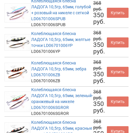
Колеблющаяся блесна
368
ЛАДОГА 10,5гр, 65мм, голубой
руб.
+ розовый на никеле с сеткой
Купить
350
LD06701006SPUB
руб.
LD06701006SPUB
368
Колеблющаяся блесна
руб.
ЛАДОГА 10,5гр, 65мм, желтые
Купить
350
точки LD06701006YP
руб.
LD06701006YP
368
Колеблющаяся блесна
руб.
ЛАДОГА 10,5гр, 65мм, зебра
Купить
350
LD06701006ZB
руб.
LD06701006ZB
Колеблющаяся блесна
368
ЛАДОГА 10,5гр, 65мм, зеленый-
руб.
оранжевый на никеле
Купить
350
LD06701006SGROR
руб.
LD06701006SGROR
368
Колеблющаяся блесна
руб.
ЛАДОГА 10,5гр, 65мм, красные
Купить