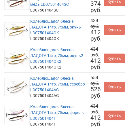
Купить
374
медь LD07501404SC
руб.
LD07501404SC
434
Колеблющаяся блесна
руб.
ЛАДОГА 14гр, 75мм, окунь
Купить
412
LD07501404OK
руб.
LD07501404OK
434
Колеблющаяся блесна
руб.
ЛАДОГА 14гр, 75мм, окунь2
Купить
412
LD07501404OK2
руб.
LD07501404OK2
554
Колеблющаяся блесна
руб.
ЛАДОГА 14гр, 75мм, серебро
Купить
526
LD07501404AG
руб.
LD07501404AG
434
Колеблющаяся блесна
руб.
ЛАДОГА 14гр, 75мм, форель
Купить
412
LD07501404TT
руб.
LD07501404TT