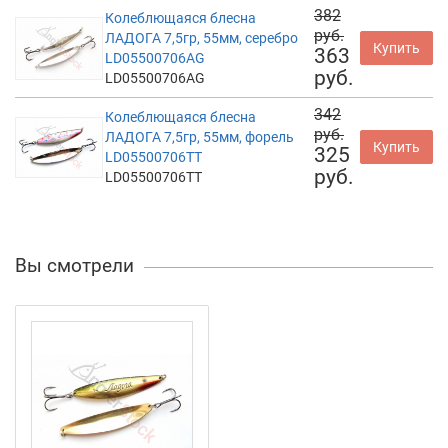
382
Колеблющаяся блесна
руб.
ЛАДОГА 7,5гр, 55мм, серебро
Купить
363
LD05500706AG
руб.
LD05500706AG
342
Колеблющаяся блесна
руб.
ЛАДОГА 7,5гр, 55мм, форель
Купить
325
LD05500706TT
руб.
LD05500706TT
Вы смотрели