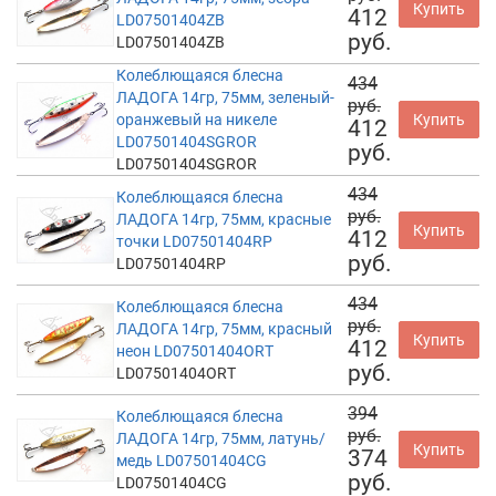
Купить
412
LD07501404ZB
руб.
LD07501404ZB
Колеблющаяся блесна
434
ЛАДОГА 14гр, 75мм, зеленый-
руб.
оранжевый на никеле
Купить
412
LD07501404SGROR
руб.
LD07501404SGROR
434
Колеблющаяся блесна
руб.
ЛАДОГА 14гр, 75мм, красные
Купить
412
точки LD07501404RP
руб.
LD07501404RP
434
Колеблющаяся блесна
руб.
ЛАДОГА 14гр, 75мм, красный
Купить
412
неон LD07501404ORT
руб.
LD07501404ORT
394
Колеблющаяся блесна
руб.
ЛАДОГА 14гр, 75мм, латунь/
Купить
374
медь LD07501404CG
руб.
LD07501404CG