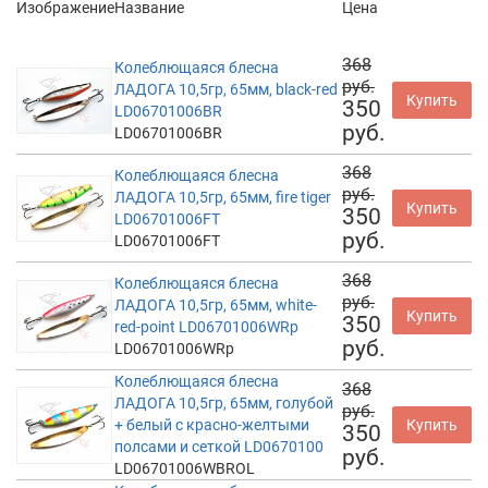
Изображение
Название
Цена
368
Колеблющаяся блесна
руб.
ЛАДОГА 10,5гр, 65мм, black-red
Купить
350
LD06701006BR
руб.
LD06701006BR
368
Колеблющаяся блесна
руб.
ЛАДОГА 10,5гр, 65мм, fire tiger
Купить
350
LD06701006FT
руб.
LD06701006FT
368
Колеблющаяся блесна
руб.
ЛАДОГА 10,5гр, 65мм, white-
Купить
350
red-point LD06701006WRp
руб.
LD06701006WRp
Колеблющаяся блесна
368
ЛАДОГА 10,5гр, 65мм, голубой
руб.
+ белый с красно-желтыми
Купить
350
полсами и сеткой LD0670100
руб.
LD06701006WBROL