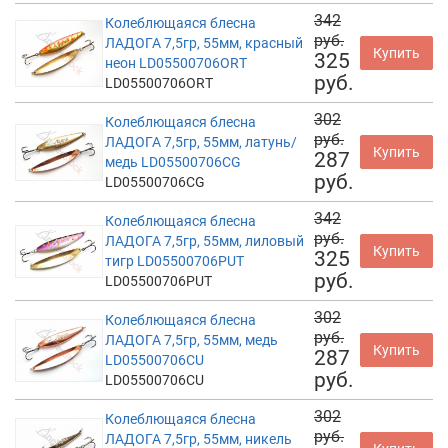
342
Колеблющаяся блесна
руб.
ЛАДОГА 7,5гр, 55мм, красный
Купить
325
неон LD05500706ORT
руб.
LD05500706ORT
302
Колеблющаяся блесна
руб.
ЛАДОГА 7,5гр, 55мм, латунь/
Купить
287
медь LD05500706CG
руб.
LD05500706CG
342
Колеблющаяся блесна
руб.
ЛАДОГА 7,5гр, 55мм, лиловый
Купить
325
тигр LD05500706PUT
руб.
LD05500706PUT
302
Колеблющаяся блесна
руб.
ЛАДОГА 7,5гр, 55мм, медь
Купить
287
LD05500706CU
руб.
LD05500706CU
302
Колеблющаяся блесна
руб.
ЛАДОГА 7,5гр, 55мм, никель