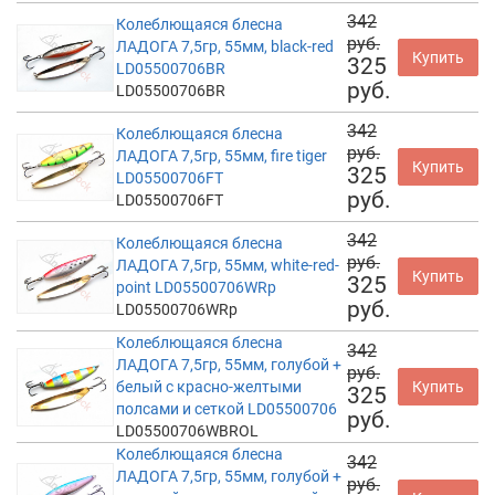
342
Колеблющаяся блесна
руб.
ЛАДОГА 7,5гр, 55мм, black-red
Купить
325
LD05500706BR
руб.
LD05500706BR
342
Колеблющаяся блесна
руб.
ЛАДОГА 7,5гр, 55мм, fire tiger
Купить
325
LD05500706FT
руб.
LD05500706FT
342
Колеблющаяся блесна
руб.
ЛАДОГА 7,5гр, 55мм, white-red-
Купить
325
point LD05500706WRp
руб.
LD05500706WRp
Колеблющаяся блесна
342
ЛАДОГА 7,5гр, 55мм, голубой +
руб.
белый с красно-желтыми
Купить
325
полсами и сеткой LD05500706
руб.
LD05500706WBROL
Колеблющаяся блесна
342
ЛАДОГА 7,5гр, 55мм, голубой +
руб.