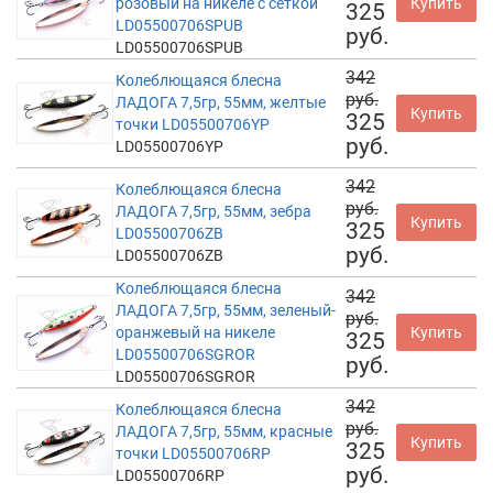
розовый на никеле с сеткой
Купить
325
LD05500706SPUB
руб.
LD05500706SPUB
342
Колеблющаяся блесна
руб.
ЛАДОГА 7,5гр, 55мм, желтые
Купить
325
точки LD05500706YP
руб.
LD05500706YP
342
Колеблющаяся блесна
руб.
ЛАДОГА 7,5гр, 55мм, зебра
Купить
325
LD05500706ZB
руб.
LD05500706ZB
Колеблющаяся блесна
342
ЛАДОГА 7,5гр, 55мм, зеленый-
руб.
оранжевый на никеле
Купить
325
LD05500706SGROR
руб.
LD05500706SGROR
342
Колеблющаяся блесна
руб.
ЛАДОГА 7,5гр, 55мм, красные
Купить
325
точки LD05500706RP
руб.
LD05500706RP