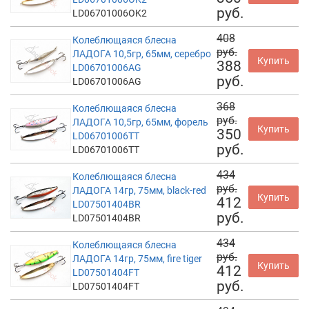
руб.
LD06701006OK2
408
Колеблющаяся блесна
руб.
ЛАДОГА 10,5гр, 65мм, серебро
Купить
388
LD06701006AG
руб.
LD06701006AG
368
Колеблющаяся блесна
руб.
ЛАДОГА 10,5гр, 65мм, форель
Купить
350
LD06701006TT
руб.
LD06701006TT
434
Колеблющаяся блесна
руб.
ЛАДОГА 14гр, 75мм, black-red
Купить
412
LD07501404BR
руб.
LD07501404BR
434
Колеблющаяся блесна
руб.
ЛАДОГА 14гр, 75мм, fire tiger
Купить
412
LD07501404FT
руб.
LD07501404FT