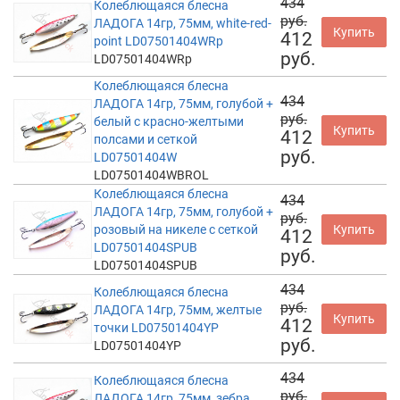
434
Колеблющаяся блесна
руб.
ЛАДОГА 14гр, 75мм, white-red-
Купить
412
point LD07501404WRp
руб.
LD07501404WRp
Колеблющаяся блесна
434
ЛАДОГА 14гр, 75мм, голубой +
руб.
белый с красно-желтыми
Купить
412
полсами и сеткой
руб.
LD07501404W
LD07501404WBROL
Колеблющаяся блесна
434
ЛАДОГА 14гр, 75мм, голубой +
руб.
розовый на никеле с сеткой
Купить
412
LD07501404SPUB
руб.
LD07501404SPUB
434
Колеблющаяся блесна
руб.
ЛАДОГА 14гр, 75мм, желтые
Купить
412
точки LD07501404YP
руб.
LD07501404YP
434
Колеблющаяся блесна
руб.
ЛАДОГА 14гр, 75мм, зебра