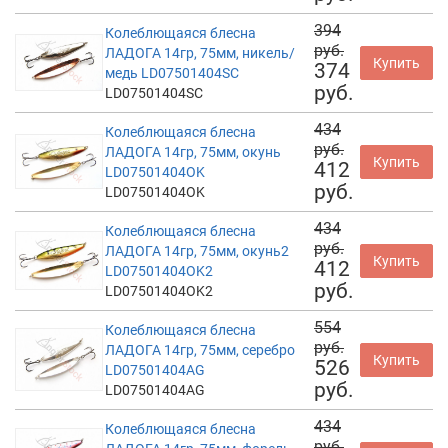
394
Колеблющаяся блесна
руб.
ЛАДОГА 14гр, 75мм, никель/
Купить
374
медь LD07501404SC
руб.
LD07501404SC
434
Колеблющаяся блесна
руб.
ЛАДОГА 14гр, 75мм, окунь
Купить
412
LD07501404OK
руб.
LD07501404OK
434
Колеблющаяся блесна
руб.
ЛАДОГА 14гр, 75мм, окунь2
Купить
412
LD07501404OK2
руб.
LD07501404OK2
554
Колеблющаяся блесна
руб.
ЛАДОГА 14гр, 75мм, серебро
Купить
526
LD07501404AG
руб.
LD07501404AG
434
Колеблющаяся блесна
руб.