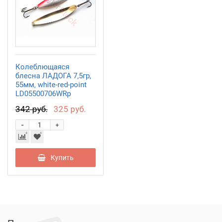
Колеблющаяся
блесна ЛАДОГА 7,5гр,
55мм, white-red-point
LD05500706WRp
342 руб.
325 руб.
-
+
Купить