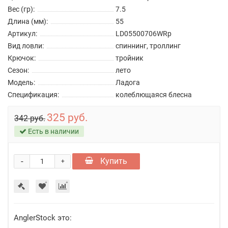
Вес (гр):
7.5
Длина (мм):
55
Артикул:
LD05500706WRp
Вид ловли:
спиннинг, троллинг
Крючок:
тройник
Сезон:
лето
Модель:
Ладога
Спецификация:
колеблющаяся блесна
325 руб.
342 руб.
Есть в наличии
-
Купить
+
AnglerStock это: