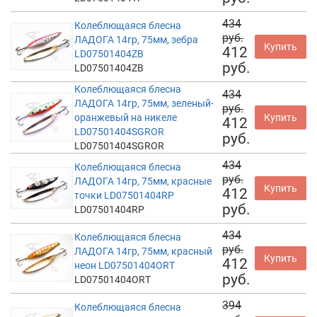
434
Колеблющаяся блесна
руб.
ЛАДОГА 14гр, 75мм, зебра
Купить
412
LD07501404ZB
руб.
LD07501404ZB
Колеблющаяся блесна
434
ЛАДОГА 14гр, 75мм, зеленый-
руб.
оранжевый на никеле
Купить
412
LD07501404SGROR
руб.
LD07501404SGROR
434
Колеблющаяся блесна
руб.
ЛАДОГА 14гр, 75мм, красные
Купить
412
точки LD07501404RP
руб.
LD07501404RP
434
Колеблющаяся блесна
руб.
ЛАДОГА 14гр, 75мм, красный
Купить
412
неон LD07501404ORT
руб.
LD07501404ORT
394
Колеблющаяся блесна