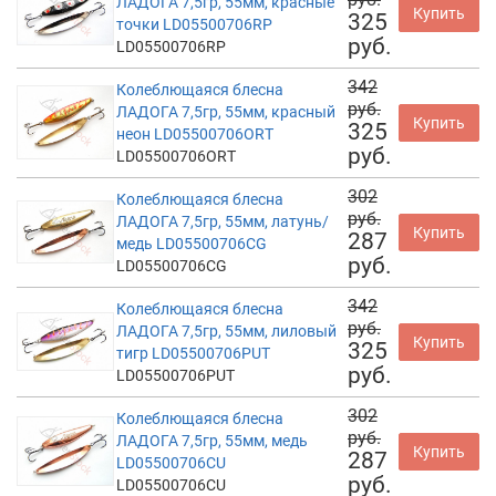
ЛАДОГА 7,5гр, 55мм, красные
Купить
325
точки LD05500706RP
руб.
LD05500706RP
342
Колеблющаяся блесна
руб.
ЛАДОГА 7,5гр, 55мм, красный
Купить
325
неон LD05500706ORT
руб.
LD05500706ORT
302
Колеблющаяся блесна
руб.
ЛАДОГА 7,5гр, 55мм, латунь/
Купить
287
медь LD05500706CG
руб.
LD05500706CG
342
Колеблющаяся блесна
руб.
ЛАДОГА 7,5гр, 55мм, лиловый
Купить
325
тигр LD05500706PUT
руб.
LD05500706PUT
302
Колеблющаяся блесна
руб.
ЛАДОГА 7,5гр, 55мм, медь
Купить
287
LD05500706CU
руб.
LD05500706CU