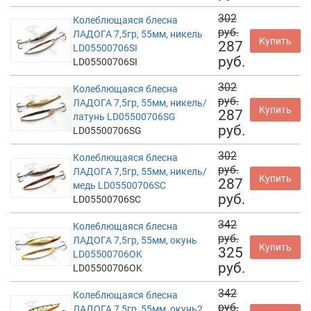
302
Колеблющаяся блесна
руб.
ЛАДОГА 7,5гр, 55мм, никель
Купить
287
LD05500706SI
руб.
LD05500706SI
302
Колеблющаяся блесна
руб.
ЛАДОГА 7,5гр, 55мм, никель/
Купить
287
латунь LD05500706SG
руб.
LD05500706SG
302
Колеблющаяся блесна
руб.
ЛАДОГА 7,5гр, 55мм, никель/
Купить
287
медь LD05500706SC
руб.
LD05500706SC
342
Колеблющаяся блесна
руб.
ЛАДОГА 7,5гр, 55мм, окунь
Купить
325
LD05500706OK
руб.
LD05500706OK
342
Колеблющаяся блесна
руб.
ЛАДОГА 7,5гр, 55мм, окунь2