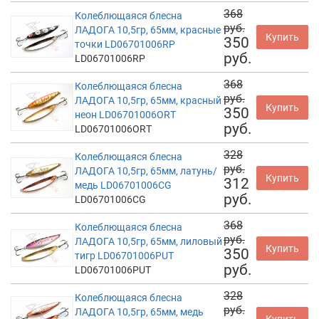
368
Колеблющаяся блесна
руб.
ЛАДОГА 10,5гр, 65мм, красные
Купить
350
точки LD06701006RP
руб.
LD06701006RP
368
Колеблющаяся блесна
руб.
ЛАДОГА 10,5гр, 65мм, красный
Купить
350
неон LD06701006ORT
руб.
LD06701006ORT
328
Колеблющаяся блесна
руб.
ЛАДОГА 10,5гр, 65мм, латунь/
Купить
312
медь LD06701006CG
руб.
LD06701006CG
368
Колеблющаяся блесна
руб.
ЛАДОГА 10,5гр, 65мм, лиловый
Купить
350
тигр LD06701006PUT
руб.
LD06701006PUT
328
Колеблющаяся блесна
руб.
ЛАДОГА 10,5гр, 65мм, медь
Купить