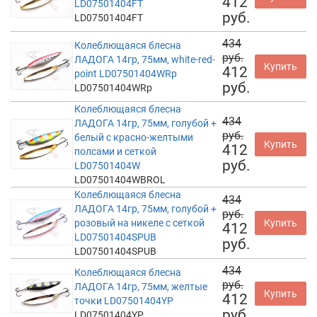
412
LD07501404FT
руб.
LD07501404FT
434
Колеблющаяся блесна
руб.
ЛАДОГА 14гр, 75мм, white-red-
Купить
412
point LD07501404WRp
руб.
LD07501404WRp
Колеблющаяся блесна
434
ЛАДОГА 14гр, 75мм, голубой +
руб.
белый с красно-желтыми
Купить
412
полсами и сеткой
руб.
LD07501404W
LD07501404WBROL
Колеблющаяся блесна
434
ЛАДОГА 14гр, 75мм, голубой +
руб.
розовый на никеле с сеткой
Купить
412
LD07501404SPUB
руб.
LD07501404SPUB
434
Колеблющаяся блесна
руб.
ЛАДОГА 14гр, 75мм, желтые
Купить
412
точки LD07501404YP
руб.
LD07501404YP