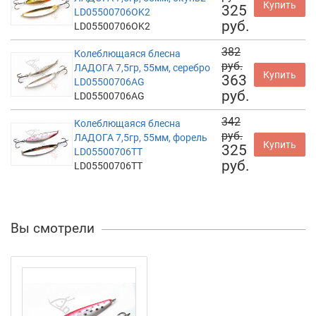
Купить
325
LD05500706OK2
руб.
LD05500706OK2
382
Колеблющаяся блесна
руб.
ЛАДОГА 7,5гр, 55мм, серебро
Купить
363
LD05500706AG
руб.
LD05500706AG
342
Колеблющаяся блесна
руб.
ЛАДОГА 7,5гр, 55мм, форель
Купить
325
LD05500706TT
руб.
LD05500706TT
Вы смотрели