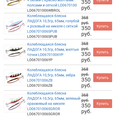
350
полсами и сеткой LD0670100
руб.
LD06701006WBROL
Колеблющаяся блесна
368
ЛАДОГА 10,5гр, 65мм, голубой
руб.
+ розовый на никеле с сеткой
Купить
350
LD06701006SPUB
руб.
LD06701006SPUB
368
Колеблющаяся блесна
руб.
ЛАДОГА 10,5гр, 65мм, желтые
Купить
350
точки LD06701006YP
руб.
LD06701006YP
368
Колеблющаяся блесна
руб.
ЛАДОГА 10,5гр, 65мм, зебра
Купить
350
LD06701006ZB
руб.
LD06701006ZB
Колеблющаяся блесна
368
ЛАДОГА 10,5гр, 65мм, зеленый-
руб.
оранжевый на никеле
Купить
350
LD06701006SGROR
руб.
LD06701006SGROR