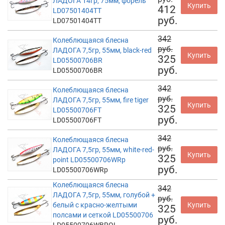
ЛАДОГА 14гр, 75мм, форель
Купить
412
LD07501404TT
руб.
LD07501404TT
342
Колеблющаяся блесна
руб.
ЛАДОГА 7,5гр, 55мм, black-red
Купить
325
LD05500706BR
руб.
LD05500706BR
342
Колеблющаяся блесна
руб.
ЛАДОГА 7,5гр, 55мм, fire tiger
Купить
325
LD05500706FT
руб.
LD05500706FT
342
Колеблющаяся блесна
руб.
ЛАДОГА 7,5гр, 55мм, white-red-
Купить
325
point LD05500706WRp
руб.
LD05500706WRp
Колеблющаяся блесна
342
ЛАДОГА 7,5гр, 55мм, голубой +
руб.
белый с красно-желтыми
Купить
325
полсами и сеткой LD05500706
руб.
LD05500706WBROL