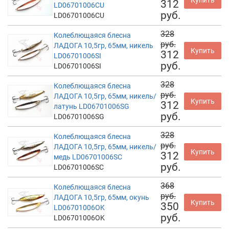
312
LD06701006CU
руб.
LD06701006CU
328
Колеблющаяся блесна
руб.
ЛАДОГА 10,5гр, 65мм, никель
Купить
312
LD06701006SI
руб.
LD06701006SI
328
Колеблющаяся блесна
руб.
ЛАДОГА 10,5гр, 65мм, никель/
Купить
312
латунь LD06701006SG
руб.
LD06701006SG
328
Колеблющаяся блесна
руб.
ЛАДОГА 10,5гр, 65мм, никель/
Купить
312
медь LD06701006SC
руб.
LD06701006SC
368
Колеблющаяся блесна
руб.
ЛАДОГА 10,5гр, 65мм, окунь
Купить
350
LD06701006OK
руб.
LD06701006OK