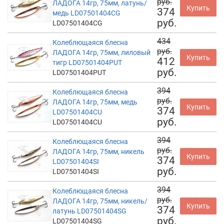
руб.
ЛАДОГА 14гр, 75мм, латунь/
Купить
374
медь LD07501404CG
руб.
LD07501404CG
434
Колеблющаяся блесна
руб.
ЛАДОГА 14гр, 75мм, лиловый
Купить
412
тигр LD07501404PUT
руб.
LD07501404PUT
394
Колеблющаяся блесна
руб.
ЛАДОГА 14гр, 75мм, медь
Купить
374
LD07501404CU
руб.
LD07501404CU
394
Колеблющаяся блесна
руб.
ЛАДОГА 14гр, 75мм, никель
Купить
374
LD07501404SI
руб.
LD07501404SI
394
Колеблющаяся блесна
руб.
ЛАДОГА 14гр, 75мм, никель/
Купить
374
латунь LD07501404SG
руб.
LD07501404SG