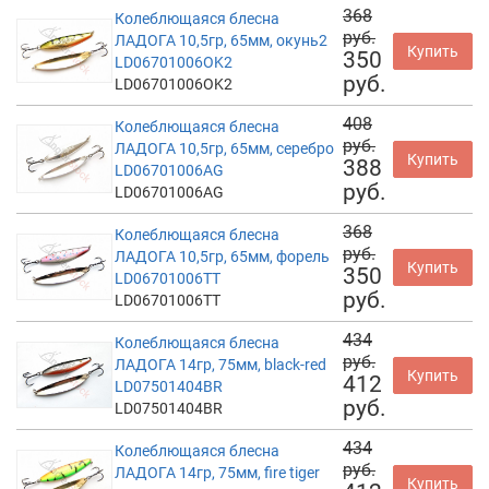
368
Колеблющаяся блесна
руб.
ЛАДОГА 10,5гр, 65мм, окунь2
Купить
350
LD06701006OK2
руб.
LD06701006OK2
408
Колеблющаяся блесна
руб.
ЛАДОГА 10,5гр, 65мм, серебро
Купить
388
LD06701006AG
руб.
LD06701006AG
368
Колеблющаяся блесна
руб.
ЛАДОГА 10,5гр, 65мм, форель
Купить
350
LD06701006TT
руб.
LD06701006TT
434
Колеблющаяся блесна
руб.
ЛАДОГА 14гр, 75мм, black-red
Купить
412
LD07501404BR
руб.
LD07501404BR
434
Колеблющаяся блесна
руб.
ЛАДОГА 14гр, 75мм, fire tiger
Купить