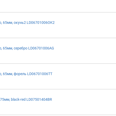
, 65мм, окунь2 LD06701006OK2
, 65мм, серебро LD06701006AG
, 65мм, форель LD06701006TT
75мм, black-red LD07501404BR