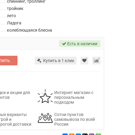
спиннинг, троллинг
тройник
лето
Ладога
колеблющаяся блесна
Есть в наличии
пить
Купить в 1 клик
ки и акции для
Интернет магазин с
ентов
персональным
подходом
ные варианты
Сотни пунктов
трой и
самовывоза по всей
рогой доставки
России