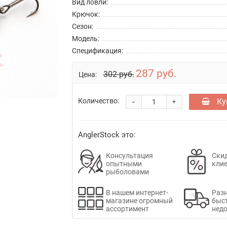
Вид ловли:
Крючок:
Сезон:
Модель:
Спецификация:
287 руб.
302 руб.
Цена:
-
Ку
Количество:
+
AnglerStock это:
Консультация
Скид
опытными
кли
рыболовами
В нашем интернет-
Раз
магазине огромный
быс
ассортимент
недо