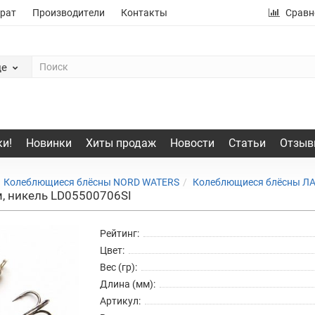
рат
Производители
Контакты
Сравн
де
и!
Новинки
Хиты продаж
Новости
Статьи
Отзыв
Колеблющиеся блёсны NORD WATERS
Колеблющиеся блёсны Л
, никель LD05500706SI
Рейтинг:
Цвет:
Вес (гр):
Длина (мм):
Артикул: