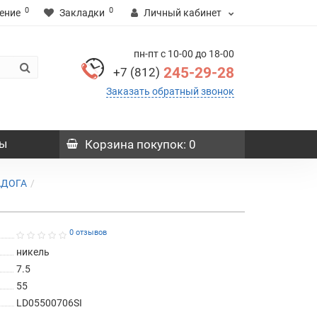
0
0
ение
Закладки
Личный кабинет
пн-пт с 10-00 до 18-00
245-29-28
+7 (812)
Заказать обратный звонок
ы
Корзина
покупок
: 0
АДОГА
0 отзывов
никель
7.5
55
LD05500706SI