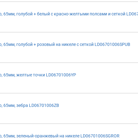
 65мм, голубой + белый с красно-желтыми полсами и сеткой LD06
 65мм, голубой + розовый на никеле с сеткой LD06701006SPUB
, 65мм, желтые точки LD06701006YP
, 65мм, зебра LD06701006ZB
р, 65мм, зеленый-оранжевый на никеле LD06701006SGROR