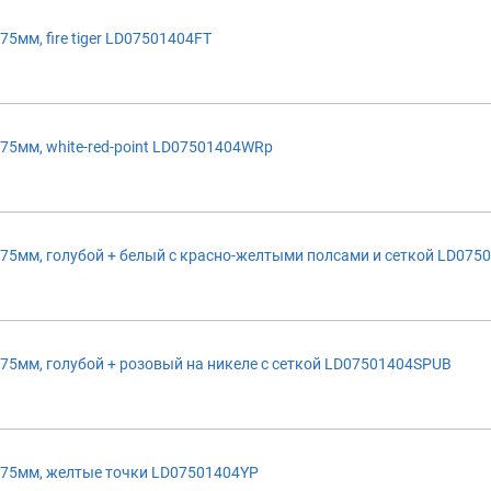
5мм, fire tiger LD07501404FT
5мм, white-red-point LD07501404WRp
75мм, голубой + белый с красно-желтыми полсами и сеткой LD075
75мм, голубой + розовый на никеле с сеткой LD07501404SPUB
 75мм, желтые точки LD07501404YP