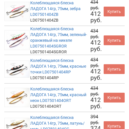
434
Колеблющаяся блесна
руб.
ЛАДОГА 14гр, 75мм, зебра
Купить
412
LD07501404ZB
руб.
LD07501404ZB
Колеблющаяся блесна
434
ЛАДОГА 14гр, 75мм, зеленый-
руб.
оранжевый на никеле
Купить
412
LD07501404SGROR
руб.
LD07501404SGROR
434
Колеблющаяся блесна
руб.
ЛАДОГА 14гр, 75мм, красные
Купить
412
точки LD07501404RP
руб.
LD07501404RP
434
Колеблющаяся блесна
руб.
ЛАДОГА 14гр, 75мм, красный
Купить
412
неон LD07501404ORT
руб.
LD07501404ORT
394
Колеблющаяся блесна
руб.
ЛАДОГА 14гр, 75мм, латунь/
Купить
374
медь LD07501404CG