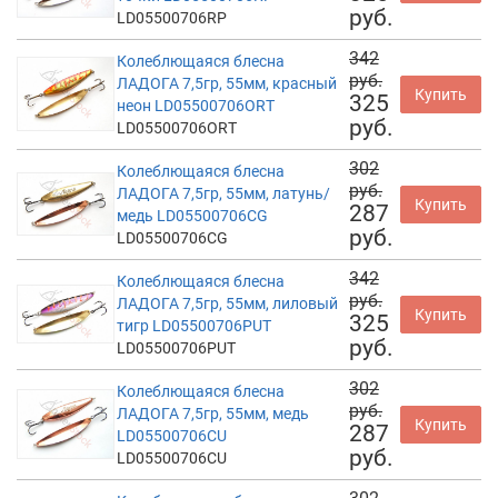
руб.
LD05500706RP
342
Колеблющаяся блесна
руб.
ЛАДОГА 7,5гр, 55мм, красный
Купить
325
неон LD05500706ORT
руб.
LD05500706ORT
302
Колеблющаяся блесна
руб.
ЛАДОГА 7,5гр, 55мм, латунь/
Купить
287
медь LD05500706CG
руб.
LD05500706CG
342
Колеблющаяся блесна
руб.
ЛАДОГА 7,5гр, 55мм, лиловый
Купить
325
тигр LD05500706PUT
руб.
LD05500706PUT
302
Колеблющаяся блесна
руб.
ЛАДОГА 7,5гр, 55мм, медь
Купить
287
LD05500706CU
руб.
LD05500706CU