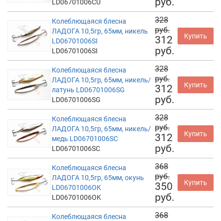
руб.
LD06701006CU
328
Колеблющаяся блесна
руб.
ЛАДОГА 10,5гр, 65мм, никель
Купить
312
LD06701006SI
руб.
LD06701006SI
328
Колеблющаяся блесна
руб.
ЛАДОГА 10,5гр, 65мм, никель/
Купить
312
латунь LD06701006SG
руб.
LD06701006SG
328
Колеблющаяся блесна
руб.
ЛАДОГА 10,5гр, 65мм, никель/
Купить
312
медь LD06701006SC
руб.
LD06701006SC
368
Колеблющаяся блесна
руб.
ЛАДОГА 10,5гр, 65мм, окунь
Купить
350
LD06701006OK
руб.
LD06701006OK
368
Колеблющаяся блесна