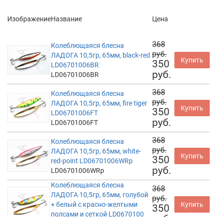
Изображение
Название
Цена
368
Колеблющаяся блесна
руб.
ЛАДОГА 10,5гр, 65мм, black-red
Купить
350
LD06701006BR
руб.
LD06701006BR
368
Колеблющаяся блесна
руб.
ЛАДОГА 10,5гр, 65мм, fire tiger
Купить
350
LD06701006FT
руб.
LD06701006FT
368
Колеблющаяся блесна
руб.
ЛАДОГА 10,5гр, 65мм, white-
Купить
350
red-point LD06701006WRp
руб.
LD06701006WRp
Колеблющаяся блесна
368
ЛАДОГА 10,5гр, 65мм, голубой
руб.
+ белый с красно-желтыми
Купить
350
полсами и сеткой LD0670100