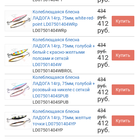
434
Колеблющаяся блесна
руб.
ЛАДОГА 14гр, 75мм, white-red-
Купить
412
point LD07501404WRp
руб.
LD07501404WRp
Колеблющаяся блесна
434
ЛАДОГА 14гр, 75мм, голубой +
руб.
белый с красно-желтыми
Купить
412
полсами и сеткой
руб.
LD07501404W
LD07501404WBROL
Колеблющаяся блесна
434
ЛАДОГА 14гр, 75мм, голубой +
руб.
розовый на никеле с сеткой
Купить
412
LD07501404SPUB
руб.
LD07501404SPUB
434
Колеблющаяся блесна
руб.
ЛАДОГА 14гр, 75мм, желтые
Купить
412
точки LD07501404YP
руб.
LD07501404YP