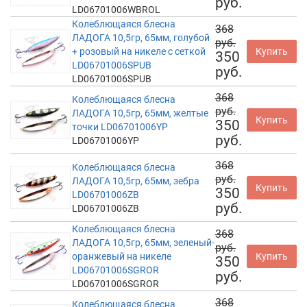
руб.
LD06701006WBROL
Колеблющаяся блесна
368
ЛАДОГА 10,5гр, 65мм, голубой
руб.
+ розовый на никеле с сеткой
Купить
350
LD06701006SPUB
руб.
LD06701006SPUB
368
Колеблющаяся блесна
руб.
ЛАДОГА 10,5гр, 65мм, желтые
Купить
350
точки LD06701006YP
руб.
LD06701006YP
368
Колеблющаяся блесна
руб.
ЛАДОГА 10,5гр, 65мм, зебра
Купить
350
LD06701006ZB
руб.
LD06701006ZB
Колеблющаяся блесна
368
ЛАДОГА 10,5гр, 65мм, зеленый-
руб.
оранжевый на никеле
Купить
350
LD06701006SGROR
руб.
LD06701006SGROR
368
Колеблющаяся блесна