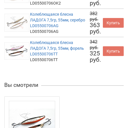
руб.
LD05500706OK2
382
Колеблющаяся блесна
руб.
ЛАДОГА 7,5гр, 55мм, серебро
Купить
363
LD05500706AG
руб.
LD05500706AG
342
Колеблющаяся блесна
руб.
ЛАДОГА 7,5гр, 55мм, форель
Купить
325
LD05500706TT
руб.
LD05500706TT
Вы смотрели