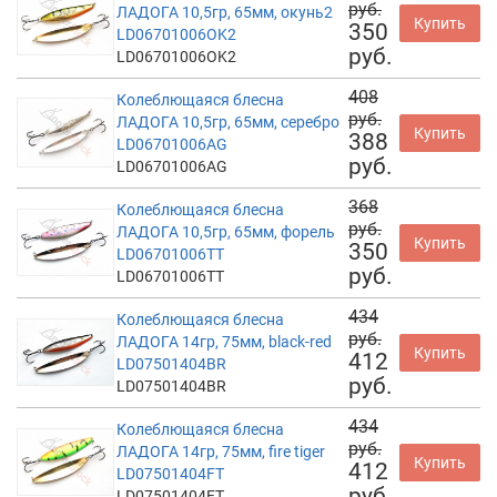
руб.
ЛАДОГА 10,5гр, 65мм, окунь2
Купить
350
LD06701006OK2
руб.
LD06701006OK2
408
Колеблющаяся блесна
руб.
ЛАДОГА 10,5гр, 65мм, серебро
Купить
388
LD06701006AG
руб.
LD06701006AG
368
Колеблющаяся блесна
руб.
ЛАДОГА 10,5гр, 65мм, форель
Купить
350
LD06701006TT
руб.
LD06701006TT
434
Колеблющаяся блесна
руб.
ЛАДОГА 14гр, 75мм, black-red
Купить
412
LD07501404BR
руб.
LD07501404BR
434
Колеблющаяся блесна
руб.
ЛАДОГА 14гр, 75мм, fire tiger
Купить
412
LD07501404FT
руб.
LD07501404FT