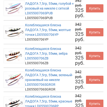
342
ЛАДОГА 7,5гр, 55мм, голубой +
руб.
розовый на никеле с сеткой
Купить
325
LD05500706SPUB
руб.
LD05500706SPUB
342
Колеблющаяся блесна
руб.
ЛАДОГА 7,5гр, 55мм, желтые
Купить
325
точки LD05500706YP
руб.
LD05500706YP
342
Колеблющаяся блесна
руб.
ЛАДОГА 7,5гр, 55мм, зебра
Купить
325
LD05500706ZB
руб.
LD05500706ZB
Колеблющаяся блесна
342
ЛАДОГА 7,5гр, 55мм, зеленый-
руб.
оранжевый на никеле
Купить
325
LD05500706SGROR
руб.
LD05500706SGROR
342
Колеблющаяся блесна
руб.
ЛАДОГА 7,5гр, 55мм, красные
Купить
325
точки LD05500706RP