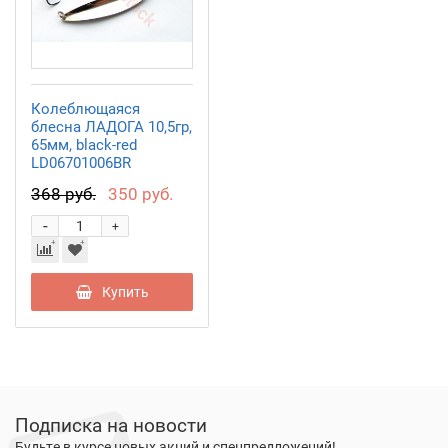
Колеблющаяся
блесна ЛАДОГА 10,5гр,
65мм, black-red
LD06701006BR
368 руб.
350 руб.
-
+
Купить
Подписка на новости
Будьте в курсе новых акций и спецпредложений!