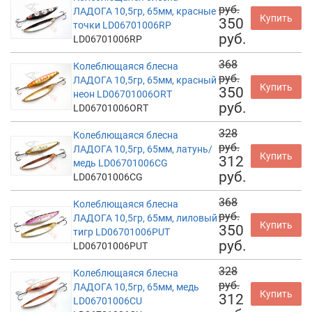
руб.
ЛАДОГА 10,5гр, 65мм, красные
Купить
350
точки LD06701006RP
руб.
LD06701006RP
368
Колеблющаяся блесна
руб.
ЛАДОГА 10,5гр, 65мм, красный
Купить
350
неон LD06701006ORT
руб.
LD06701006ORT
328
Колеблющаяся блесна
руб.
ЛАДОГА 10,5гр, 65мм, латунь/
Купить
312
медь LD06701006CG
руб.
LD06701006CG
368
Колеблющаяся блесна
руб.
ЛАДОГА 10,5гр, 65мм, лиловый
Купить
350
тигр LD06701006PUT
руб.
LD06701006PUT
328
Колеблющаяся блесна
руб.
ЛАДОГА 10,5гр, 65мм, медь
Купить
312
LD06701006CU