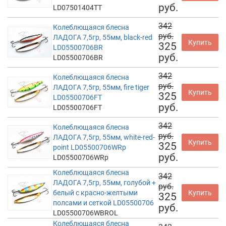
руб.
LD07501404TT
342
Колеблющаяся блесна
руб.
ЛАДОГА 7,5гр, 55мм, black-red
Купить
325
LD05500706BR
руб.
LD05500706BR
342
Колеблющаяся блесна
руб.
ЛАДОГА 7,5гр, 55мм, fire tiger
Купить
325
LD05500706FT
руб.
LD05500706FT
342
Колеблющаяся блесна
руб.
ЛАДОГА 7,5гр, 55мм, white-red-
Купить
325
point LD05500706WRp
руб.
LD05500706WRp
Колеблющаяся блесна
342
ЛАДОГА 7,5гр, 55мм, голубой +
руб.
белый с красно-желтыми
Купить
325
полсами и сеткой LD05500706
руб.
LD05500706WBROL
Колеблющаяся блесна