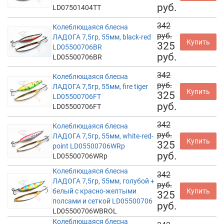
руб.
LD07501404TT
342
Колеблющаяся блесна
руб.
ЛАДОГА 7,5гр, 55мм, black-red
Купить
325
LD05500706BR
руб.
LD05500706BR
342
Колеблющаяся блесна
руб.
ЛАДОГА 7,5гр, 55мм, fire tiger
Купить
325
LD05500706FT
руб.
LD05500706FT
342
Колеблющаяся блесна
руб.
ЛАДОГА 7,5гр, 55мм, white-red-
Купить
325
point LD05500706WRp
руб.
LD05500706WRp
Колеблющаяся блесна
342
ЛАДОГА 7,5гр, 55мм, голубой +
руб.
белый с красно-желтыми
Купить
325
полсами и сеткой LD05500706
руб.
LD05500706WBROL
Колеблющаяся блесна