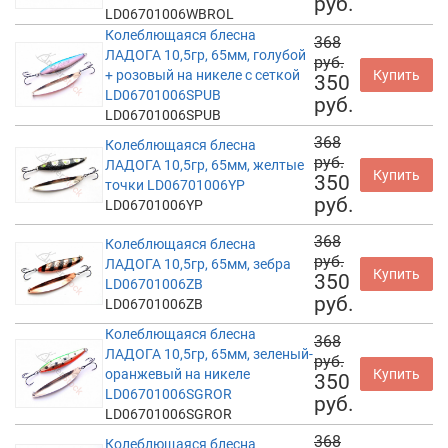
руб.
LD06701006WBROL
Колеблющаяся блесна
368
ЛАДОГА 10,5гр, 65мм, голубой
руб.
+ розовый на никеле с сеткой
Купить
350
LD06701006SPUB
руб.
LD06701006SPUB
368
Колеблющаяся блесна
руб.
ЛАДОГА 10,5гр, 65мм, желтые
Купить
350
точки LD06701006YP
руб.
LD06701006YP
368
Колеблющаяся блесна
руб.
ЛАДОГА 10,5гр, 65мм, зебра
Купить
350
LD06701006ZB
руб.
LD06701006ZB
Колеблющаяся блесна
368
ЛАДОГА 10,5гр, 65мм, зеленый-
руб.
оранжевый на никеле
Купить
350
LD06701006SGROR
руб.
LD06701006SGROR
368
Колеблющаяся блесна