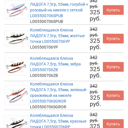
342
ЛАДОГА 7,5гр, 55мм, голубой +
руб.
розовый на никеле с сеткой
Купить
325
LD05500706SPUB
руб.
LD05500706SPUB
342
Колеблющаяся блесна
руб.
ЛАДОГА 7,5гр, 55мм, желтые
Купить
325
точки LD05500706YP
руб.
LD05500706YP
342
Колеблющаяся блесна
руб.
ЛАДОГА 7,5гр, 55мм, зебра
Купить
325
LD05500706ZB
руб.
LD05500706ZB
Колеблющаяся блесна
342
ЛАДОГА 7,5гр, 55мм, зеленый-
руб.
оранжевый на никеле
Купить
325
LD05500706SGROR
руб.
LD05500706SGROR
342
Колеблющаяся блесна
руб.
ЛАДОГА 7,5гр, 55мм, красные
Купить
325
точки LD05500706RP