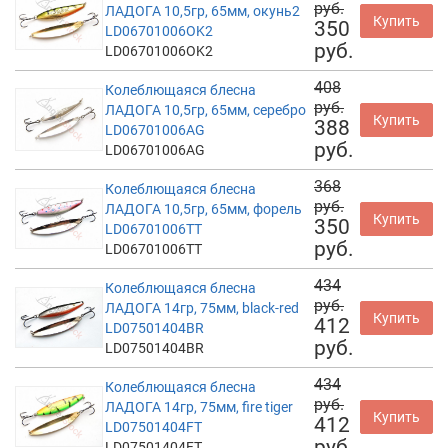
руб.
ЛАДОГА 10,5гр, 65мм, окунь2
Купить
350
LD06701006OK2
руб.
LD06701006OK2
408
Колеблющаяся блесна
руб.
ЛАДОГА 10,5гр, 65мм, серебро
Купить
388
LD06701006AG
руб.
LD06701006AG
368
Колеблющаяся блесна
руб.
ЛАДОГА 10,5гр, 65мм, форель
Купить
350
LD06701006TT
руб.
LD06701006TT
434
Колеблющаяся блесна
руб.
ЛАДОГА 14гр, 75мм, black-red
Купить
412
LD07501404BR
руб.
LD07501404BR
434
Колеблющаяся блесна
руб.
ЛАДОГА 14гр, 75мм, fire tiger
Купить
412
LD07501404FT
руб.
LD07501404FT