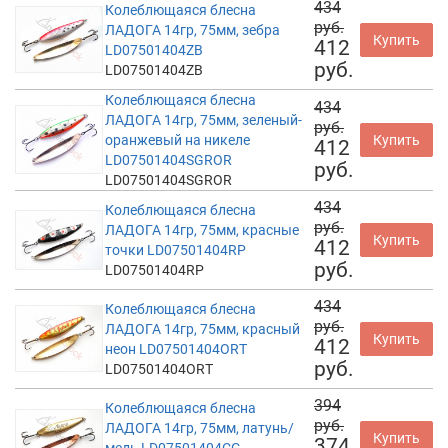
434
Колеблющаяся блесна
руб.
ЛАДОГА 14гр, 75мм, зебра
Купить
412
LD07501404ZB
руб.
LD07501404ZB
Колеблющаяся блесна
434
ЛАДОГА 14гр, 75мм, зеленый-
руб.
оранжевый на никеле
Купить
412
LD07501404SGROR
руб.
LD07501404SGROR
434
Колеблющаяся блесна
руб.
ЛАДОГА 14гр, 75мм, красные
Купить
412
точки LD07501404RP
руб.
LD07501404RP
434
Колеблющаяся блесна
руб.
ЛАДОГА 14гр, 75мм, красный
Купить
412
неон LD07501404ORT
руб.
LD07501404ORT
394
Колеблющаяся блесна
руб.
ЛАДОГА 14гр, 75мм, латунь/
Купить
374
медь LD07501404CG