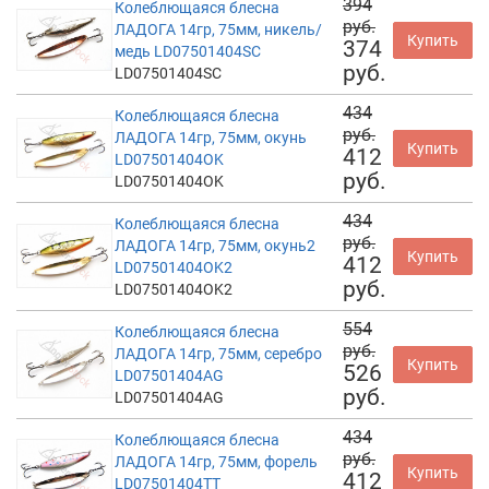
394
Колеблющаяся блесна
руб.
ЛАДОГА 14гр, 75мм, никель/
Купить
374
медь LD07501404SC
руб.
LD07501404SC
434
Колеблющаяся блесна
руб.
ЛАДОГА 14гр, 75мм, окунь
Купить
412
LD07501404OK
руб.
LD07501404OK
434
Колеблющаяся блесна
руб.
ЛАДОГА 14гр, 75мм, окунь2
Купить
412
LD07501404OK2
руб.
LD07501404OK2
554
Колеблющаяся блесна
руб.
ЛАДОГА 14гр, 75мм, серебро
Купить
526
LD07501404AG
руб.
LD07501404AG
434
Колеблющаяся блесна
руб.
ЛАДОГА 14гр, 75мм, форель
Купить
412
LD07501404TT