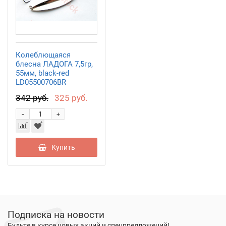
Колеблющаяся
блесна ЛАДОГА 7,5гр,
55мм, black-red
LD05500706BR
342 руб.
325 руб.
-
+
Купить
Подписка на новости
Будьте в курсе новых акций и спецпредложений!