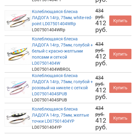
434
Колеблющаяся блесна
руб.
ЛАДОГА 14гр, 75мм, white-red-
Купить
412
point LD07501404WRp
руб.
LD07501404WRp
Колеблющаяся блесна
434
ЛАДОГА 14гр, 75мм, голубой +
руб.
белый с красно-желтыми
Купить
412
полсами и сеткой
руб.
LD07501404W
LD07501404WBROL
Колеблющаяся блесна
434
ЛАДОГА 14гр, 75мм, голубой +
руб.
розовый на никеле с сеткой
Купить
412
LD07501404SPUB
руб.
LD07501404SPUB
434
Колеблющаяся блесна
руб.
ЛАДОГА 14гр, 75мм, желтые
Купить
412
точки LD07501404YP
руб.
LD07501404YP