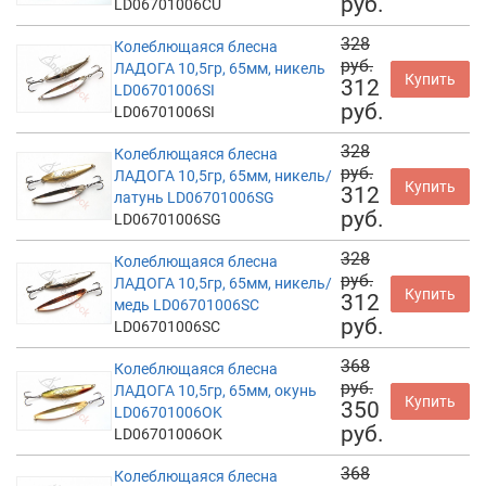
руб.
LD06701006CU
328
Колеблющаяся блесна
руб.
ЛАДОГА 10,5гр, 65мм, никель
Купить
312
LD06701006SI
руб.
LD06701006SI
328
Колеблющаяся блесна
руб.
ЛАДОГА 10,5гр, 65мм, никель/
Купить
312
латунь LD06701006SG
руб.
LD06701006SG
328
Колеблющаяся блесна
руб.
ЛАДОГА 10,5гр, 65мм, никель/
Купить
312
медь LD06701006SC
руб.
LD06701006SC
368
Колеблющаяся блесна
руб.
ЛАДОГА 10,5гр, 65мм, окунь
Купить
350
LD06701006OK
руб.
LD06701006OK
368
Колеблющаяся блесна