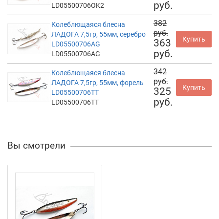
руб.
LD05500706OK2
382
Колеблющаяся блесна
руб.
ЛАДОГА 7,5гр, 55мм, серебро
Купить
363
LD05500706AG
руб.
LD05500706AG
342
Колеблющаяся блесна
руб.
ЛАДОГА 7,5гр, 55мм, форель
Купить
325
LD05500706TT
руб.
LD05500706TT
Вы смотрели