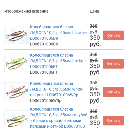
Изображение
Название
Цена
368
Колеблющаяся блесна
руб.
ЛАДОГА 10,5гр, 65мм, black-red
Купить
350
LD06701006BR
руб.
LD06701006BR
368
Колеблющаяся блесна
руб.
ЛАДОГА 10,5гр, 65мм, fire tiger
Купить
350
LD06701006FT
руб.
LD06701006FT
368
Колеблющаяся блесна
руб.
ЛАДОГА 10,5гр, 65мм, white-
Купить
350
red-point LD06701006WRp
руб.
LD06701006WRp
Колеблющаяся блесна
368
ЛАДОГА 10,5гр, 65мм, голубой
руб.
+ белый с красно-желтыми
Купить
350
полсами и сеткой LD0670100