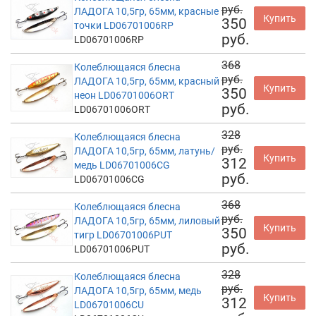
руб.
ЛАДОГА 10,5гр, 65мм, красные
Купить
350
точки LD06701006RP
руб.
LD06701006RP
368
Колеблющаяся блесна
руб.
ЛАДОГА 10,5гр, 65мм, красный
Купить
350
неон LD06701006ORT
руб.
LD06701006ORT
328
Колеблющаяся блесна
руб.
ЛАДОГА 10,5гр, 65мм, латунь/
Купить
312
медь LD06701006CG
руб.
LD06701006CG
368
Колеблющаяся блесна
руб.
ЛАДОГА 10,5гр, 65мм, лиловый
Купить
350
тигр LD06701006PUT
руб.
LD06701006PUT
328
Колеблющаяся блесна
руб.
ЛАДОГА 10,5гр, 65мм, медь
Купить
312
LD06701006CU