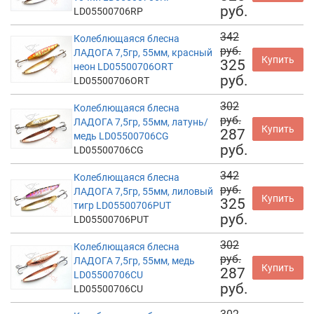
руб.
LD05500706RP
342
Колеблющаяся блесна
руб.
ЛАДОГА 7,5гр, 55мм, красный
Купить
325
неон LD05500706ORT
руб.
LD05500706ORT
302
Колеблющаяся блесна
руб.
ЛАДОГА 7,5гр, 55мм, латунь/
Купить
287
медь LD05500706CG
руб.
LD05500706CG
342
Колеблющаяся блесна
руб.
ЛАДОГА 7,5гр, 55мм, лиловый
Купить
325
тигр LD05500706PUT
руб.
LD05500706PUT
302
Колеблющаяся блесна
руб.
ЛАДОГА 7,5гр, 55мм, медь
Купить
287
LD05500706CU
руб.
LD05500706CU