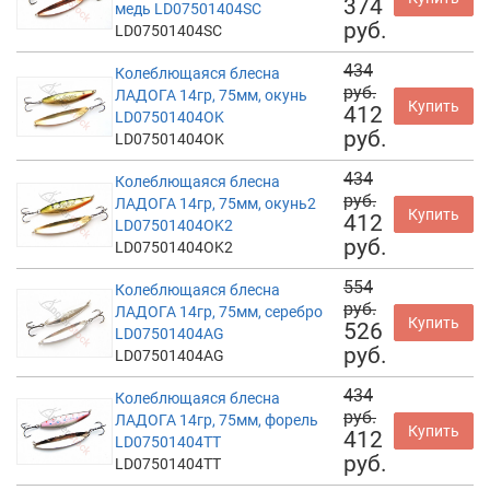
374
медь LD07501404SC
руб.
LD07501404SC
434
Колеблющаяся блесна
руб.
ЛАДОГА 14гр, 75мм, окунь
Купить
412
LD07501404OK
руб.
LD07501404OK
434
Колеблющаяся блесна
руб.
ЛАДОГА 14гр, 75мм, окунь2
Купить
412
LD07501404OK2
руб.
LD07501404OK2
554
Колеблющаяся блесна
руб.
ЛАДОГА 14гр, 75мм, серебро
Купить
526
LD07501404AG
руб.
LD07501404AG
434
Колеблющаяся блесна
руб.
ЛАДОГА 14гр, 75мм, форель
Купить
412
LD07501404TT
руб.
LD07501404TT