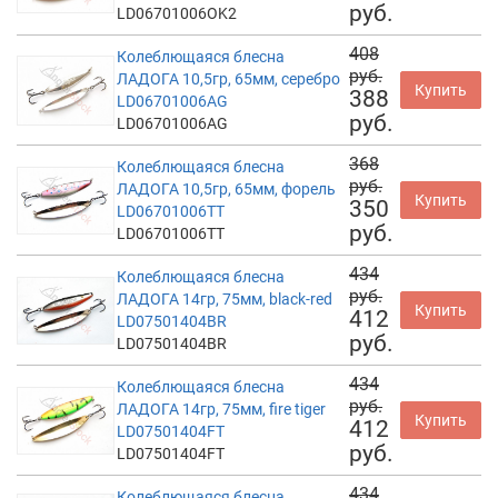
руб.
LD06701006OK2
408
Колеблющаяся блесна
руб.
ЛАДОГА 10,5гр, 65мм, серебро
Купить
388
LD06701006AG
руб.
LD06701006AG
368
Колеблющаяся блесна
руб.
ЛАДОГА 10,5гр, 65мм, форель
Купить
350
LD06701006TT
руб.
LD06701006TT
434
Колеблющаяся блесна
руб.
ЛАДОГА 14гр, 75мм, black-red
Купить
412
LD07501404BR
руб.
LD07501404BR
434
Колеблющаяся блесна
руб.
ЛАДОГА 14гр, 75мм, fire tiger
Купить
412
LD07501404FT
руб.
LD07501404FT
434
Колеблющаяся блесна