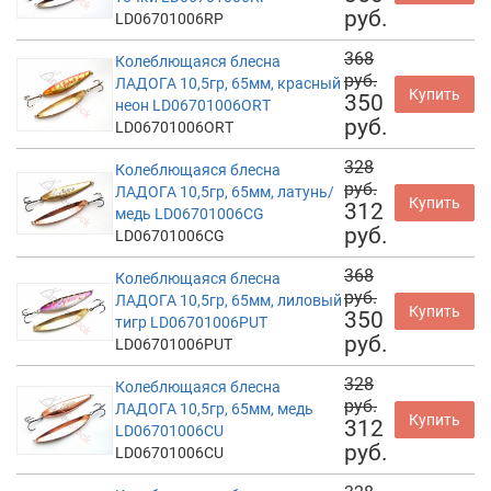
руб.
LD06701006RP
368
Колеблющаяся блесна
руб.
ЛАДОГА 10,5гр, 65мм, красный
Купить
350
неон LD06701006ORT
руб.
LD06701006ORT
328
Колеблющаяся блесна
руб.
ЛАДОГА 10,5гр, 65мм, латунь/
Купить
312
медь LD06701006CG
руб.
LD06701006CG
368
Колеблющаяся блесна
руб.
ЛАДОГА 10,5гр, 65мм, лиловый
Купить
350
тигр LD06701006PUT
руб.
LD06701006PUT
328
Колеблющаяся блесна
руб.
ЛАДОГА 10,5гр, 65мм, медь
Купить
312
LD06701006CU
руб.
LD06701006CU