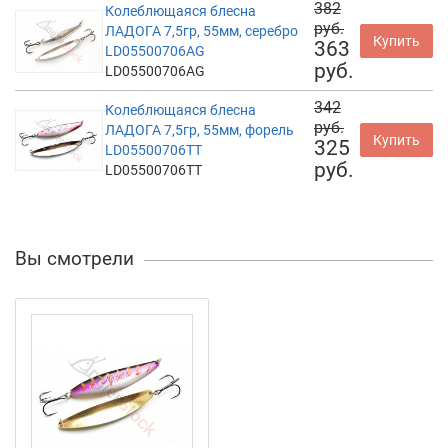
382
Колеблющаяся блесна
руб.
ЛАДОГА 7,5гр, 55мм, серебро
Купить
363
LD05500706AG
руб.
LD05500706AG
342
Колеблющаяся блесна
руб.
ЛАДОГА 7,5гр, 55мм, форель
Купить
325
LD05500706TT
руб.
LD05500706TT
Вы смотрели