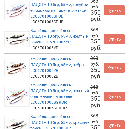
368
ЛАДОГА 10,5гр, 65мм, голубой
руб.
+ розовый на никеле с сеткой
Купить
350
LD06701006SPUB
руб.
LD06701006SPUB
368
Колеблющаяся блесна
руб.
ЛАДОГА 10,5гр, 65мм, желтые
Купить
350
точки LD06701006YP
руб.
LD06701006YP
368
Колеблющаяся блесна
руб.
ЛАДОГА 10,5гр, 65мм, зебра
Купить
350
LD06701006ZB
руб.
LD06701006ZB
Колеблющаяся блесна
368
ЛАДОГА 10,5гр, 65мм, зеленый-
руб.
оранжевый на никеле
Купить
350
LD06701006SGROR
руб.
LD06701006SGROR
368
Колеблющаяся блесна
руб.
ЛАДОГА 10,5гр, 65мм, красные
Купить
350
точки LD06701006RP