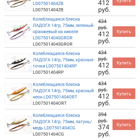
Купить
412
LD07501404ZB
руб.
LD07501404ZB
Колеблющаяся блесна
434
ЛАДОГА 14гр, 75мм, зеленый-
руб.
оранжевый на никеле
Купить
412
LD07501404SGROR
руб.
LD07501404SGROR
434
Колеблющаяся блесна
руб.
ЛАДОГА 14гр, 75мм, красные
Купить
412
точки LD07501404RP
руб.
LD07501404RP
434
Колеблющаяся блесна
руб.
ЛАДОГА 14гр, 75мм, красный
Купить
412
неон LD07501404ORT
руб.
LD07501404ORT
394
Колеблющаяся блесна
руб.
ЛАДОГА 14гр, 75мм, латунь/
Купить
374
медь LD07501404CG
руб.
LD07501404CG