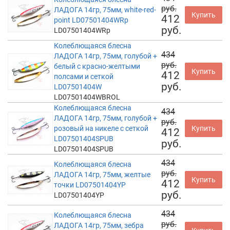
руб.
ЛАДОГА 14гр, 75мм, white-red-
Купить
412
point LD07501404WRp
руб.
LD07501404WRp
Колеблющаяся блесна
434
ЛАДОГА 14гр, 75мм, голубой +
руб.
белый с красно-желтыми
Купить
412
полсами и сеткой
руб.
LD07501404W
LD07501404WBROL
Колеблющаяся блесна
434
ЛАДОГА 14гр, 75мм, голубой +
руб.
розовый на никеле с сеткой
Купить
412
LD07501404SPUB
руб.
LD07501404SPUB
434
Колеблющаяся блесна
руб.
ЛАДОГА 14гр, 75мм, желтые
Купить
412
точки LD07501404YP
руб.
LD07501404YP
434
Колеблющаяся блесна
руб.
ЛАДОГА 14гр, 75мм, зебра