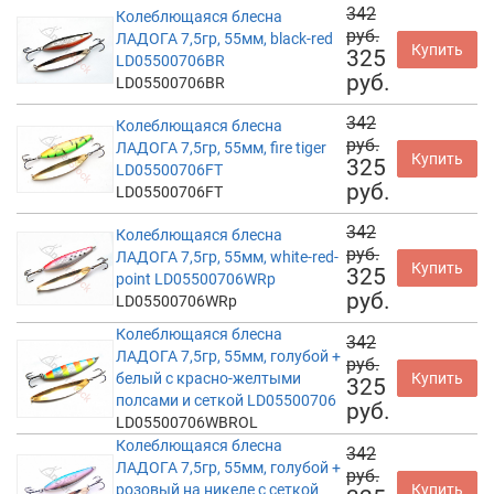
342
Колеблющаяся блесна
руб.
ЛАДОГА 7,5гр, 55мм, black-red
Купить
325
LD05500706BR
руб.
LD05500706BR
342
Колеблющаяся блесна
руб.
ЛАДОГА 7,5гр, 55мм, fire tiger
Купить
325
LD05500706FT
руб.
LD05500706FT
342
Колеблющаяся блесна
руб.
ЛАДОГА 7,5гр, 55мм, white-red-
Купить
325
point LD05500706WRp
руб.
LD05500706WRp
Колеблющаяся блесна
342
ЛАДОГА 7,5гр, 55мм, голубой +
руб.
белый с красно-желтыми
Купить
325
полсами и сеткой LD05500706
руб.
LD05500706WBROL
Колеблющаяся блесна
342
ЛАДОГА 7,5гр, 55мм, голубой +
руб.
розовый на никеле с сеткой
Купить