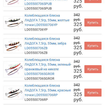
325
LD05500706SPUB
руб.
LD05500706SPUB
342
Колеблющаяся блесна
руб.
ЛАДОГА 7,5гр, 55мм, желтые
Купить
325
точки LD05500706YP
руб.
LD05500706YP
342
Колеблющаяся блесна
руб.
ЛАДОГА 7,5гр, 55мм, зебра
Купить
325
LD05500706ZB
руб.
LD05500706ZB
Колеблющаяся блесна
342
ЛАДОГА 7,5гр, 55мм, зеленый-
руб.
оранжевый на никеле
Купить
325
LD05500706SGROR
руб.
LD05500706SGROR
342
Колеблющаяся блесна
руб.
ЛАДОГА 7,5гр, 55мм, красные
Купить
325
точки LD05500706RP
руб.
LD05500706RP