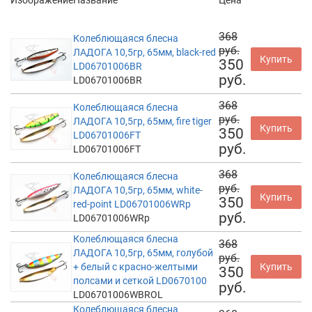
Изображение
Название
Цена
368
Колеблющаяся блесна
руб.
ЛАДОГА 10,5гр, 65мм, black-red
Купить
350
LD06701006BR
руб.
LD06701006BR
368
Колеблющаяся блесна
руб.
ЛАДОГА 10,5гр, 65мм, fire tiger
Купить
350
LD06701006FT
руб.
LD06701006FT
368
Колеблющаяся блесна
руб.
ЛАДОГА 10,5гр, 65мм, white-
Купить
350
red-point LD06701006WRp
руб.
LD06701006WRp
Колеблющаяся блесна
368
ЛАДОГА 10,5гр, 65мм, голубой
руб.
+ белый с красно-желтыми
Купить
350
полсами и сеткой LD0670100
руб.
LD06701006WBROL
Колеблющаяся блесна