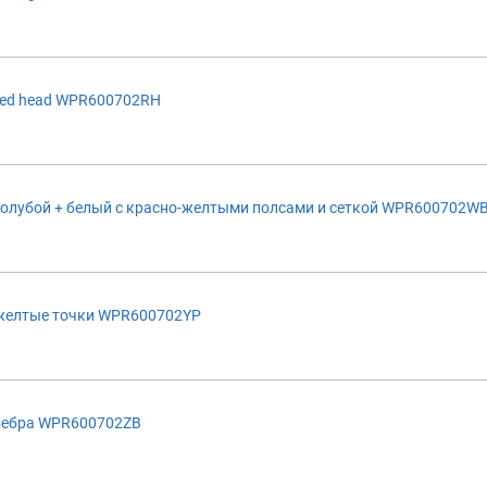
red head WPR600702RH
голубой + белый с красно-желтыми полсами и сеткой WPR600702W
желтые точки WPR600702YP
зебра WPR600702ZB