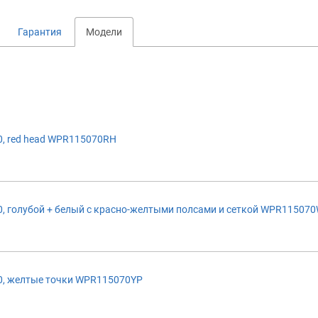
Гарантия
Модели
, red head WPR115070RH
, голубой + белый с красно-желтыми полсами и сеткой WPR11507
, желтые точки WPR115070YP