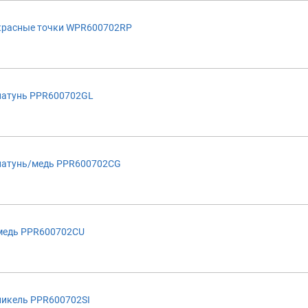
красные точки WPR600702RP
латунь PPR600702GL
латунь/медь PPR600702CG
медь PPR600702CU
никель PPR600702SI