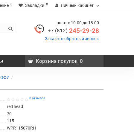
0
0
ение
Закладки
Личный кабинет
пн-пт с 10-00 до 18-00
245-29-28
+7 (812)
Заказать обратный звонок
ы
Корзина
покупок
: 0
РОФИ
0 отзывов
red head
70
115
WPR115070RH