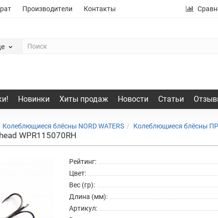
рат
Производители
Контакты
Сравн
де
и!
Новинки
Хиты продаж
Новости
Статьи
Отзыв
Колеблющиеся блёсны NORD WATERS
Колеблющиеся блёсны П
 head WPR115070RH
Рейтинг:
Цвет:
Вес (гр):
Длина (мм):
Артикул: