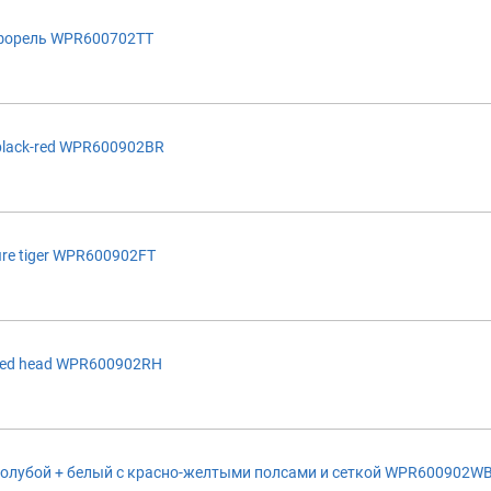
форель WPR600702TT
lack-red WPR600902BR
re tiger WPR600902FT
red head WPR600902RH
голубой + белый с красно-желтыми полсами и сеткой WPR600902W