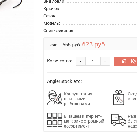
Вид ловли:
Крючок:
Сезон:
Модель:
Спецификация:
623 руб.
656 руб.
Цена:
-
Ку
Количество:
+
AnglerStock это:
Консультация
Скид
опытными
кли
рыболовами
В нашем интернет-
Раз
магазине огромный
быс
ассортимент
недо