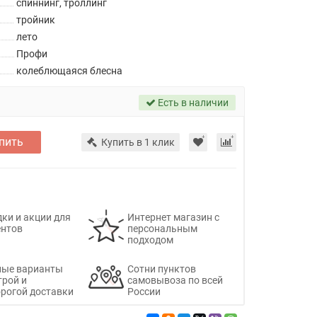
спиннинг, троллинг
тройник
лето
Профи
колеблющаяся блесна
Есть в наличии
пить
Купить в 1 клик
ки и акции для
Интернет магазин с
ентов
персональным
подходом
ные варианты
Сотни пунктов
трой и
самовывоза по всей
рогой доставки
России