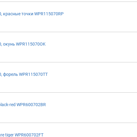
, красные точки WPR115070RP
0, окунь WPR115070OK
0, форель WPR115070TT
lack-red WPR600702BR
re tiger WPR600702FT