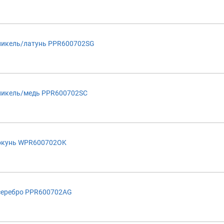
никель/латунь PPR600702SG
никель/медь PPR600702SC
 окунь WPR600702OK
серебро PPR600702AG