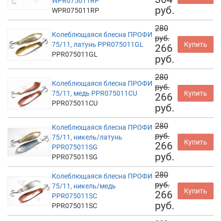
WPR075011RP
руб.
WPR075011RP
280
Колеблющаяся блесна ПРОФИ
руб.
75/11, латунь PPR075011GL
Купить
266
PPR075011GL
руб.
280
Колеблющаяся блесна ПРОФИ
руб.
75/11, медь PPR075011CU
Купить
266
PPR075011CU
руб.
280
Колеблющаяся блесна ПРОФИ
руб.
75/11, никель/латунь
Купить
266
PPR075011SG
руб.
PPR075011SG
280
Колеблющаяся блесна ПРОФИ
руб.
75/11, никель/медь
Купить
266
PPR075011SC
руб.
PPR075011SC