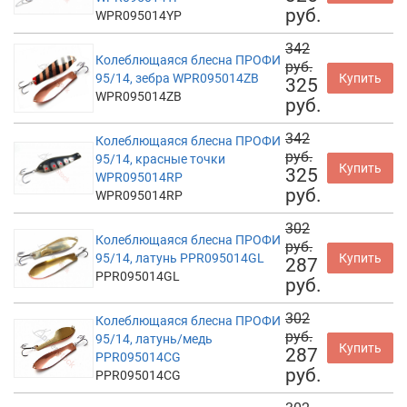
руб.
WPR095014YP
342
Колеблющаяся блесна ПРОФИ
руб.
95/14, зебра WPR095014ZB
Купить
325
WPR095014ZB
руб.
342
Колеблющаяся блесна ПРОФИ
руб.
95/14, красные точки
Купить
325
WPR095014RP
руб.
WPR095014RP
302
Колеблющаяся блесна ПРОФИ
руб.
95/14, латунь PPR095014GL
Купить
287
PPR095014GL
руб.
302
Колеблющаяся блесна ПРОФИ
руб.
95/14, латунь/медь
Купить
287
PPR095014CG
руб.
PPR095014CG