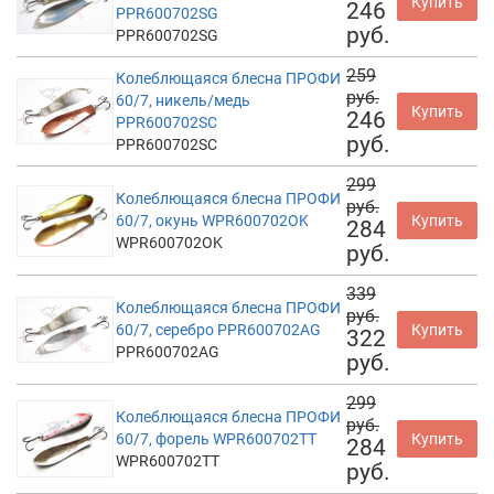
Купить
246
PPR600702SG
руб.
PPR600702SG
259
Колеблющаяся блесна ПРОФИ
руб.
60/7, никель/медь
Купить
246
PPR600702SC
руб.
PPR600702SC
299
Колеблющаяся блесна ПРОФИ
руб.
60/7, окунь WPR600702OK
Купить
284
WPR600702OK
руб.
339
Колеблющаяся блесна ПРОФИ
руб.
60/7, серебро PPR600702AG
Купить
322
PPR600702AG
руб.
299
Колеблющаяся блесна ПРОФИ
руб.
60/7, форель WPR600702TT
Купить
284
WPR600702TT
руб.