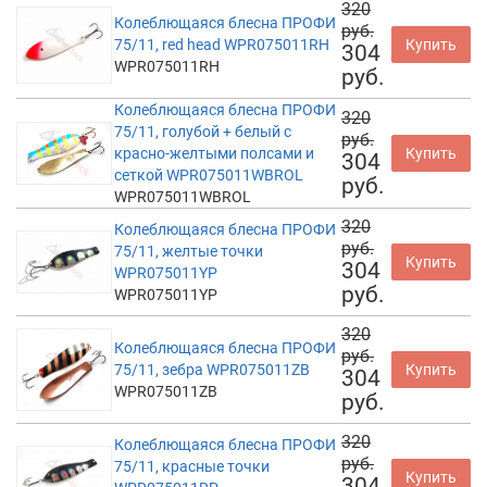
320
Колеблющаяся блесна ПРОФИ
руб.
75/11, red head WPR075011RH
Купить
304
WPR075011RH
руб.
Колеблющаяся блесна ПРОФИ
320
75/11, голубой + белый с
руб.
красно-желтыми полсами и
Купить
304
сеткой WPR075011WBROL
руб.
WPR075011WBROL
320
Колеблющаяся блесна ПРОФИ
руб.
75/11, желтые точки
Купить
304
WPR075011YP
руб.
WPR075011YP
320
Колеблющаяся блесна ПРОФИ
руб.
75/11, зебра WPR075011ZB
Купить
304
WPR075011ZB
руб.
320
Колеблющаяся блесна ПРОФИ
руб.
75/11, красные точки
Купить
304