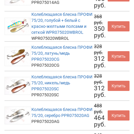
PPR075014AG
руб.
Колеблющаяся блесна ПРОФИ
368
75/20, голубой + белый с
руб.
красно-желтыми полсами и
Купить
350
сеткой WPR075020WBROL
руб.
WPR075020WBROL
328
Колеблющаяся блесна ПРОФИ
руб.
75/20, латунь/медь
Купить
312
PPR075020CG
руб.
PPR075020CG
328
Колеблющаяся блесна ПРОФИ
руб.
75/20, никель/медь
Купить
312
PPR075020SC
руб.
PPR075020SC
488
Колеблющаяся блесна ПРОФИ
руб.
75/20, серебро PPR075020AG
Купить
464
PPR075020AG
руб.