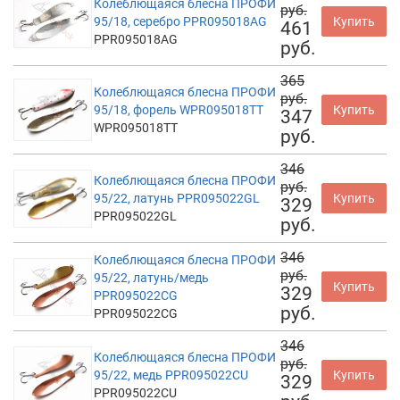
Колеблющаяся блесна ПРОФИ
руб.
95/18, серебро PPR095018AG
Купить
461
PPR095018AG
руб.
365
Колеблющаяся блесна ПРОФИ
руб.
95/18, форель WPR095018TT
Купить
347
WPR095018TT
руб.
346
Колеблющаяся блесна ПРОФИ
руб.
95/22, латунь PPR095022GL
Купить
329
PPR095022GL
руб.
346
Колеблющаяся блесна ПРОФИ
руб.
95/22, латунь/медь
Купить
329
PPR095022CG
руб.
PPR095022CG
346
Колеблющаяся блесна ПРОФИ
руб.
95/22, медь PPR095022CU
Купить
329
PPR095022CU