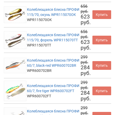
656
Колеблющаяся блесна ПРОФИ
руб.
115/70, окунь WPR115070OK
Купить
623
WPR115070OK
руб.
656
Колеблющаяся блесна ПРОФИ
руб.
115/70, форель WPR115070TT
Купить
623
WPR115070TT
руб.
299
Колеблющаяся блесна ПРОФИ
руб.
60/7, black-red WPR600702BR
Купить
284
WPR600702BR
руб.
299
Колеблющаяся блесна ПРОФИ
руб.
60/7, fire tiger WPR600702FT
Купить
284
WPR600702FT
руб.
299
Колеблющаяся блесна ПРОФИ
руб.