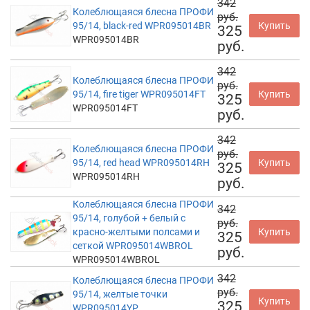
342
Колеблющаяся блесна ПРОФИ
руб.
95/14, black-red WPR095014BR
Купить
325
WPR095014BR
руб.
342
Колеблющаяся блесна ПРОФИ
руб.
95/14, fire tiger WPR095014FT
Купить
325
WPR095014FT
руб.
342
Колеблющаяся блесна ПРОФИ
руб.
95/14, red head WPR095014RH
Купить
325
WPR095014RH
руб.
Колеблющаяся блесна ПРОФИ
342
95/14, голубой + белый с
руб.
красно-желтыми полсами и
Купить
325
сеткой WPR095014WBROL
руб.
WPR095014WBROL
342
Колеблющаяся блесна ПРОФИ
руб.
95/14, желтые точки
Купить
325
WPR095014YP