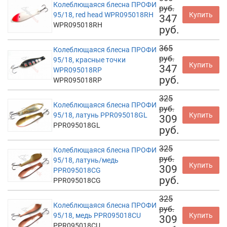
Колеблющаяся блесна ПРОФИ
руб.
95/18, red head WPR095018RH
Купить
347
WPR095018RH
руб.
365
Колеблющаяся блесна ПРОФИ
руб.
95/18, красные точки
Купить
347
WPR095018RP
руб.
WPR095018RP
325
Колеблющаяся блесна ПРОФИ
руб.
95/18, латунь PPR095018GL
Купить
309
PPR095018GL
руб.
325
Колеблющаяся блесна ПРОФИ
руб.
95/18, латунь/медь
Купить
309
PPR095018CG
руб.
PPR095018CG
325
Колеблющаяся блесна ПРОФИ
руб.
95/18, медь PPR095018CU
Купить
309
PPR095018CU