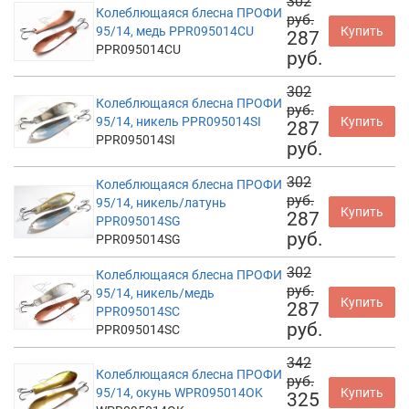
302
Колеблющаяся блесна ПРОФИ
руб.
95/14, медь PPR095014CU
Купить
287
PPR095014CU
руб.
302
Колеблющаяся блесна ПРОФИ
руб.
95/14, никель PPR095014SI
Купить
287
PPR095014SI
руб.
302
Колеблющаяся блесна ПРОФИ
руб.
95/14, никель/латунь
Купить
287
PPR095014SG
руб.
PPR095014SG
302
Колеблющаяся блесна ПРОФИ
руб.
95/14, никель/медь
Купить
287
PPR095014SC
руб.
PPR095014SC
342
Колеблющаяся блесна ПРОФИ
руб.
95/14, окунь WPR095014OK
Купить
325