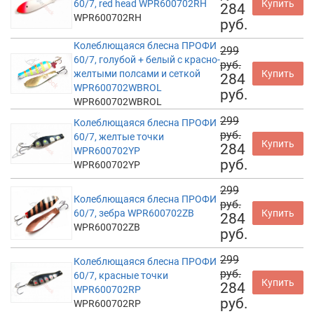
60/7, red head WPR600702RH
Купить
284
WPR600702RH
руб.
Колеблющаяся блесна ПРОФИ
299
60/7, голубой + белый с красно-
руб.
желтыми полсами и сеткой
Купить
284
WPR600702WBROL
руб.
WPR600702WBROL
299
Колеблющаяся блесна ПРОФИ
руб.
60/7, желтые точки
Купить
284
WPR600702YP
руб.
WPR600702YP
299
Колеблющаяся блесна ПРОФИ
руб.
60/7, зебра WPR600702ZB
Купить
284
WPR600702ZB
руб.
299
Колеблющаяся блесна ПРОФИ
руб.
60/7, красные точки
Купить
284
WPR600702RP
руб.
WPR600702RP