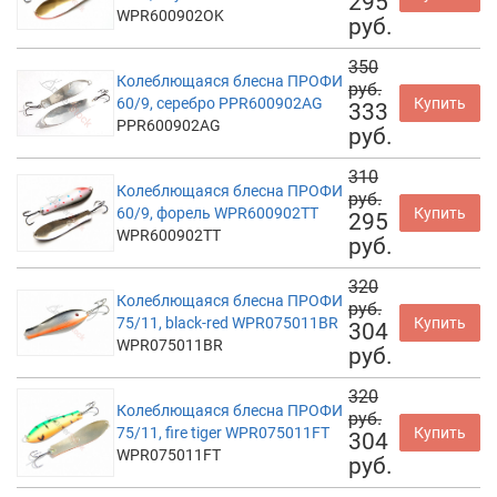
295
WPR600902OK
руб.
350
Колеблющаяся блесна ПРОФИ
руб.
60/9, серебро PPR600902AG
Купить
333
PPR600902AG
руб.
310
Колеблющаяся блесна ПРОФИ
руб.
60/9, форель WPR600902TT
Купить
295
WPR600902TT
руб.
320
Колеблющаяся блесна ПРОФИ
руб.
75/11, black-red WPR075011BR
Купить
304
WPR075011BR
руб.
320
Колеблющаяся блесна ПРОФИ
руб.
75/11, fire tiger WPR075011FT
Купить
304
WPR075011FT
руб.