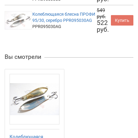
549
Колеблющаяся блесна ПРОФИ
руб.
95/30, серебро PPR095030AG
Купить
522
PPR095030AG
руб.
Вы смотрели
Колеблющаяся