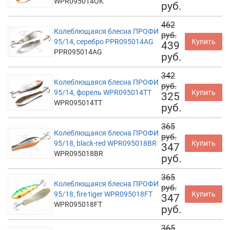
WPR095014OK
руб.
462
Колеблющаяся блесна ПРОФИ
руб.
95/14, серебро PPR095014AG
Купить
439
PPR095014AG
руб.
342
Колеблющаяся блесна ПРОФИ
руб.
95/14, форель WPR095014TT
Купить
325
WPR095014TT
руб.
365
Колеблющаяся блесна ПРОФИ
руб.
95/18, black-red WPR095018BR
Купить
347
WPR095018BR
руб.
365
Колеблющаяся блесна ПРОФИ
руб.
95/18, fire tiger WPR095018FT
Купить
347
WPR095018FT
руб.
365