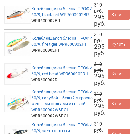
310
Колеблющаяся блесна ПРОФИ
руб.
60/9, black-red WPR600902BR
Купить
295
WPR600902BR
руб.
310
Колеблющаяся блесна ПРОФИ
руб.
60/9, fire tiger WPR600902FT
Купить
295
WPR600902FT
руб.
310
Колеблющаяся блесна ПРОФИ
руб.
60/9, red head WPR600902RH
Купить
295
WPR600902RH
руб.
Колеблющаяся блесна ПРОФИ
310
60/9, голубой + белый с красно-
руб.
желтыми полсами и сеткой
Купить
295
WPR600902WBROL
руб.
WPR600902WBROL
310
Колеблющаяся блесна ПРОФИ
руб.
60/9, желтые точки
Купить