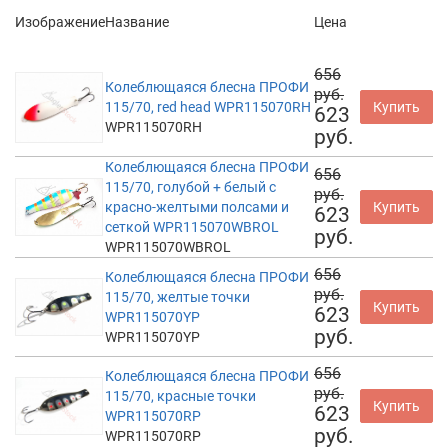
Изображение
Название
Цена
656
Колеблющаяся блесна ПРОФИ
руб.
115/70, red head WPR115070RH
Купить
623
WPR115070RH
руб.
Колеблющаяся блесна ПРОФИ
656
115/70, голубой + белый с
руб.
красно-желтыми полсами и
Купить
623
сеткой WPR115070WBROL
руб.
WPR115070WBROL
656
Колеблющаяся блесна ПРОФИ
руб.
115/70, желтые точки
Купить
623
WPR115070YP
руб.
WPR115070YP
656
Колеблющаяся блесна ПРОФИ
руб.
115/70, красные точки
Купить
623
WPR115070RP
руб.
WPR115070RP