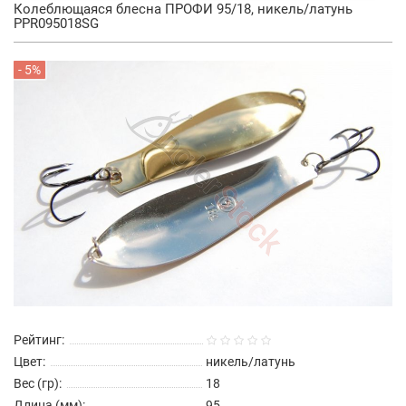
Колеблющаяся блесна ПРОФИ 95/18, никель/латунь
PPR095018SG
- 5%
Рейтинг:
Цвет:
никель/латунь
Вес (гр):
18
Длина (мм):
95