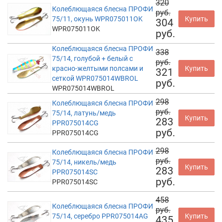
320
Колеблющаяся блесна ПРОФИ
руб.
75/11, окунь WPR075011OK
Купить
304
WPR075011OK
руб.
Колеблющаяся блесна ПРОФИ
338
75/14, голубой + белый с
руб.
красно-желтыми полсами и
Купить
321
сеткой WPR075014WBROL
руб.
WPR075014WBROL
298
Колеблющаяся блесна ПРОФИ
руб.
75/14, латунь/медь
Купить
283
PPR075014CG
руб.
PPR075014CG
298
Колеблющаяся блесна ПРОФИ
руб.
75/14, никель/медь
Купить
283
PPR075014SC
руб.
PPR075014SC
458
Колеблющаяся блесна ПРОФИ
руб.
75/14, серебро PPR075014AG
Купить
435