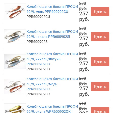
270
Колеблющаяся блесна ПРОФИ
руб.
60/9, медь PPR600902CU
Купить
257
PPR600902CU
руб.
270
Колеблющаяся блесна ПРОФИ
руб.
60/9, никель PPR600902SI
Купить
257
PPR600902SI
руб.
270
Колеблющаяся блесна ПРОФИ
руб.
60/9, никель/латунь
Купить
257
PPR600902SG
руб.
PPR600902SG
270
Колеблющаяся блесна ПРОФИ
руб.
60/9, никель/медь
Купить
257
PPR600902SC
руб.
PPR600902SC
310
Колеблющаяся блесна ПРОФИ
руб.
60/9, окунь WPR600902OK
Купить