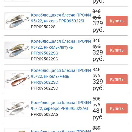
руб.
346
Колеблющаяся блесна ПРОФИ
руб.
95/22, никель PPR095022SI
Купить
329
PPR095022SI
руб.
346
Колеблющаяся блесна ПРОФИ
руб.
95/22, никель/латунь
Купить
329
PPR095022SG
руб.
PPR095022SG
346
Колеблющаяся блесна ПРОФИ
руб.
95/22, никель/медь
Купить
329
PPR095022SC
руб.
PPR095022SC
506
Колеблющаяся блесна ПРОФИ
руб.
95/22, серебро PPR095022AG
Купить
481
PPR095022AG
руб.
389
Колеблющаяся блесна ПРОФИ