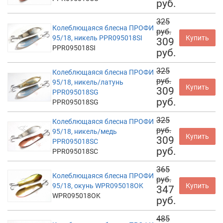
руб.
325
Колеблющаяся блесна ПРОФИ
руб.
95/18, никель PPR095018SI
Купить
309
PPR095018SI
руб.
325
Колеблющаяся блесна ПРОФИ
руб.
95/18, никель/латунь
Купить
309
PPR095018SG
руб.
PPR095018SG
325
Колеблющаяся блесна ПРОФИ
руб.
95/18, никель/медь
Купить
309
PPR095018SC
руб.
PPR095018SC
365
Колеблющаяся блесна ПРОФИ
руб.
95/18, окунь WPR095018OK
Купить
347
WPR095018OK
руб.
485