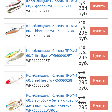
Колеблющаяся блесна ПРОФИ
руб.
60/7, форель WPR600702TT
Купить
284
WPR600702TT
руб.
310
Колеблющаяся блесна ПРОФИ
руб.
60/9, black-red WPR600902BR
Купить
295
WPR600902BR
руб.
310
Колеблющаяся блесна ПРОФИ
руб.
60/9, fire tiger WPR600902FT
Купить
295
WPR600902FT
руб.
310
Колеблющаяся блесна ПРОФИ
руб.
60/9, red head WPR600902RH
Купить
295
WPR600902RH
руб.
Колеблющаяся блесна ПРОФИ
310
60/9, голубой + белый с красно-
руб.
желтыми полсами и сеткой
Купить
295
WPR600902WBROL