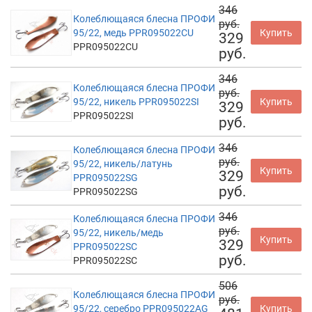
346
Колеблющаяся блесна ПРОФИ
руб.
95/22, медь PPR095022CU
Купить
329
PPR095022CU
руб.
346
Колеблющаяся блесна ПРОФИ
руб.
95/22, никель PPR095022SI
Купить
329
PPR095022SI
руб.
346
Колеблющаяся блесна ПРОФИ
руб.
95/22, никель/латунь
Купить
329
PPR095022SG
руб.
PPR095022SG
346
Колеблющаяся блесна ПРОФИ
руб.
95/22, никель/медь
Купить
329
PPR095022SC
руб.
PPR095022SC
506
Колеблющаяся блесна ПРОФИ
руб.
95/22, серебро PPR095022AG
Купить