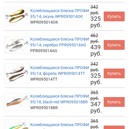
342
Колеблющаяся блесна ПРОФИ
руб.
95/14, окунь WPR095014OK
Купить
325
WPR095014OK
руб.
462
Колеблющаяся блесна ПРОФИ
руб.
95/14, серебро PPR095014AG
Купить
439
PPR095014AG
руб.
342
Колеблющаяся блесна ПРОФИ
руб.
95/14, форель WPR095014TT
Купить
325
WPR095014TT
руб.
365
Колеблющаяся блесна ПРОФИ
руб.
95/18, black-red WPR095018BR
Купить
347
WPR095018BR
руб.
365
Колеблющаяся блесна ПРОФИ
руб.