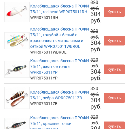
320
Колеблющаяся блесна ПРОФИ
руб.
75/11, red head WPR075011RH
Купить
304
WPR075011RH
руб.
Колеблющаяся блесна ПРОФИ
320
75/11, голубой + белый с
руб.
красно-желтыми полсами и
Купить
304
сеткой WPR075011WBROL
руб.
WPR075011WBROL
320
Колеблющаяся блесна ПРОФИ
руб.
75/11, желтые точки
Купить
304
WPR075011YP
руб.
WPR075011YP
320
Колеблющаяся блесна ПРОФИ
руб.
75/11, зебра WPR075011ZB
Купить
304
WPR075011ZB
руб.
320
Колеблющаяся блесна ПРОФИ
руб.
75/11, красные точки
Купить
304