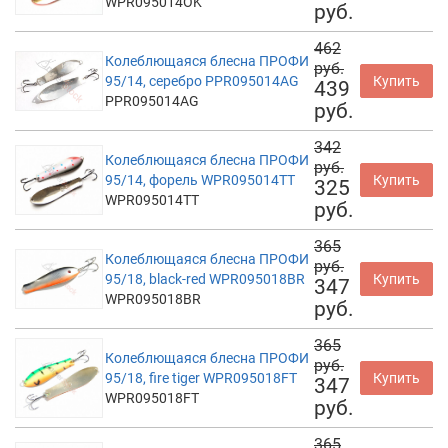
WPR095014OK
руб.
462
Колеблющаяся блесна ПРОФИ
руб.
95/14, серебро PPR095014AG
Купить
439
PPR095014AG
руб.
342
Колеблющаяся блесна ПРОФИ
руб.
95/14, форель WPR095014TT
Купить
325
WPR095014TT
руб.
365
Колеблющаяся блесна ПРОФИ
руб.
95/18, black-red WPR095018BR
Купить
347
WPR095018BR
руб.
365
Колеблющаяся блесна ПРОФИ
руб.
95/18, fire tiger WPR095018FT
Купить
347
WPR095018FT
руб.
365