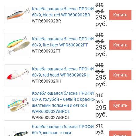
310
Колеблющаяся блесна ПРОФИ
руб.
60/9, black-red WPR600902BR
Купить
295
WPR600902BR
руб.
310
Колеблющаяся блесна ПРОФИ
руб.
60/9, fire tiger WPR600902FT
Купить
295
WPR600902FT
руб.
310
Колеблющаяся блесна ПРОФИ
руб.
60/9, red head WPR600902RH
Купить
295
WPR600902RH
руб.
Колеблющаяся блесна ПРОФИ
310
60/9, голубой + белый с красно-
руб.
желтыми полсами и сеткой
Купить
295
WPR600902WBROL
руб.
WPR600902WBROL
310
Колеблющаяся блесна ПРОФИ
руб.
60/9, желтые точки
Купить