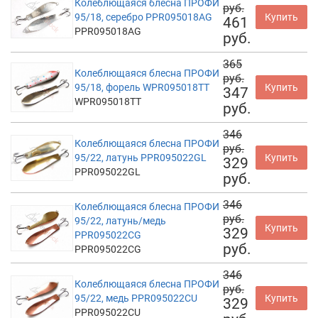
Колеблющаяся блесна ПРОФИ
руб.
95/18, серебро PPR095018AG
Купить
461
PPR095018AG
руб.
365
Колеблющаяся блесна ПРОФИ
руб.
95/18, форель WPR095018TT
Купить
347
WPR095018TT
руб.
346
Колеблющаяся блесна ПРОФИ
руб.
95/22, латунь PPR095022GL
Купить
329
PPR095022GL
руб.
346
Колеблющаяся блесна ПРОФИ
руб.
95/22, латунь/медь
Купить
329
PPR095022CG
руб.
PPR095022CG
346
Колеблющаяся блесна ПРОФИ
руб.
95/22, медь PPR095022CU
Купить
329
PPR095022CU