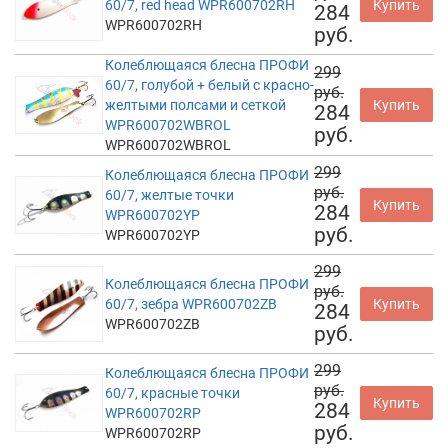
60/7, red head WPR600702RH
Купить
284
WPR600702RH
руб.
Колеблющаяся блесна ПРОФИ
299
60/7, голубой + белый с красно-
руб.
желтыми полсами и сеткой
Купить
284
WPR600702WBROL
руб.
WPR600702WBROL
299
Колеблющаяся блесна ПРОФИ
руб.
60/7, желтые точки
Купить
284
WPR600702YP
руб.
WPR600702YP
299
Колеблющаяся блесна ПРОФИ
руб.
60/7, зебра WPR600702ZB
Купить
284
WPR600702ZB
руб.
299
Колеблющаяся блесна ПРОФИ
руб.
60/7, красные точки
Купить
284
WPR600702RP
руб.
WPR600702RP