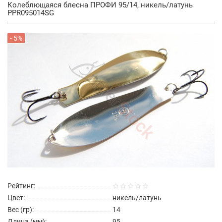
Колеблющаяся блесна ПРОФИ 95/14, никель/латунь
PPR095014SG
- 5%
Рейтинг:
Цвет:
никель/латунь
Вес (гр):
14
Длина (мм):
95