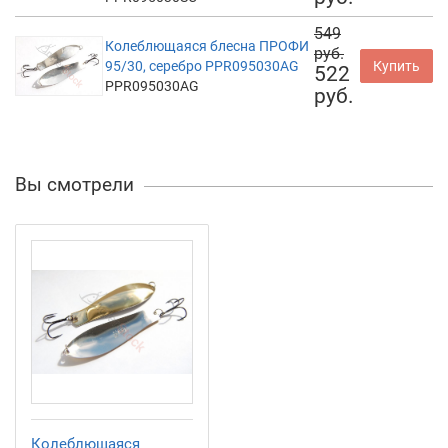
549
Колеблющаяся блесна ПРОФИ
руб.
95/30, серебро PPR095030AG
Купить
522
PPR095030AG
руб.
Вы смотрели
Колеблющаяся