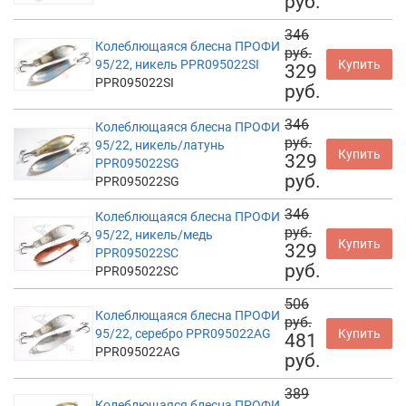
руб.
346
Колеблющаяся блесна ПРОФИ
руб.
95/22, никель PPR095022SI
Купить
329
PPR095022SI
руб.
346
Колеблющаяся блесна ПРОФИ
руб.
95/22, никель/латунь
Купить
329
PPR095022SG
руб.
PPR095022SG
346
Колеблющаяся блесна ПРОФИ
руб.
95/22, никель/медь
Купить
329
PPR095022SC
руб.
PPR095022SC
506
Колеблющаяся блесна ПРОФИ
руб.
95/22, серебро PPR095022AG
Купить
481
PPR095022AG
руб.
389
Колеблющаяся блесна ПРОФИ