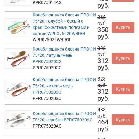
PPR075014AG
руб.
Колеблющаяся блесна ПРОФИ
368
75/20, голубой + белый с
руб.
красно-желтыми полсами и
Купить
350
сеткой WPR075020WBROL
руб.
WPR075020WBROL
328
Колеблющаяся блесна ПРОФИ
руб.
75/20, латунь/медь
Купить
312
PPR075020CG
руб.
PPR075020CG
328
Колеблющаяся блесна ПРОФИ
руб.
75/20, никель/медь
Купить
312
PPR075020SC
руб.
PPR075020SC
488
Колеблющаяся блесна ПРОФИ
руб.
75/20, серебро PPR075020AG
Купить
464
PPR075020AG
руб.