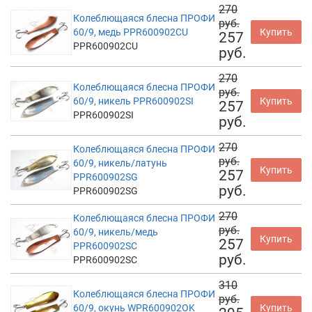
270
Колеблющаяся блесна ПРОФИ
руб.
60/9, медь PPR600902CU
Купить
257
PPR600902CU
руб.
270
Колеблющаяся блесна ПРОФИ
руб.
60/9, никель PPR600902SI
Купить
257
PPR600902SI
руб.
270
Колеблющаяся блесна ПРОФИ
руб.
60/9, никель/латунь
Купить
257
PPR600902SG
руб.
PPR600902SG
270
Колеблющаяся блесна ПРОФИ
руб.
60/9, никель/медь
Купить
257
PPR600902SC
руб.
PPR600902SC
310
Колеблющаяся блесна ПРОФИ
руб.
60/9, окунь WPR600902OK
Купить