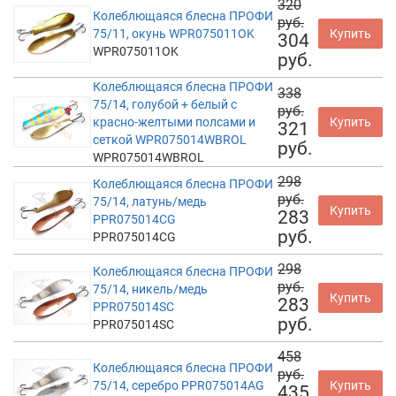
320
Колеблющаяся блесна ПРОФИ
руб.
75/11, окунь WPR075011OK
Купить
304
WPR075011OK
руб.
Колеблющаяся блесна ПРОФИ
338
75/14, голубой + белый с
руб.
красно-желтыми полсами и
Купить
321
сеткой WPR075014WBROL
руб.
WPR075014WBROL
298
Колеблющаяся блесна ПРОФИ
руб.
75/14, латунь/медь
Купить
283
PPR075014CG
руб.
PPR075014CG
298
Колеблющаяся блесна ПРОФИ
руб.
75/14, никель/медь
Купить
283
PPR075014SC
руб.
PPR075014SC
458
Колеблющаяся блесна ПРОФИ
руб.
75/14, серебро PPR075014AG
Купить
435