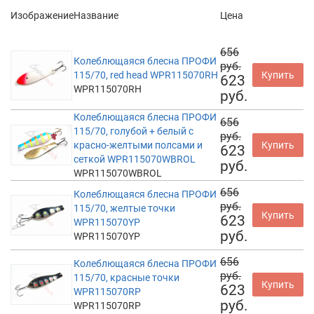
Изображение
Название
Цена
656
Колеблющаяся блесна ПРОФИ
руб.
115/70, red head WPR115070RH
Купить
623
WPR115070RH
руб.
Колеблющаяся блесна ПРОФИ
656
115/70, голубой + белый с
руб.
красно-желтыми полсами и
Купить
623
сеткой WPR115070WBROL
руб.
WPR115070WBROL
656
Колеблющаяся блесна ПРОФИ
руб.
115/70, желтые точки
Купить
623
WPR115070YP
руб.
WPR115070YP
656
Колеблющаяся блесна ПРОФИ
руб.
115/70, красные точки
Купить
623
WPR115070RP
руб.
WPR115070RP