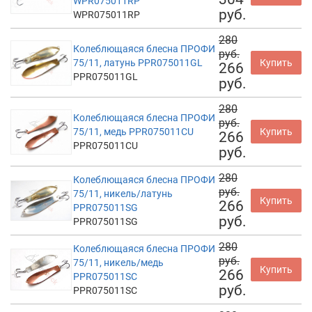
WPR075011RP
руб.
WPR075011RP
280
Колеблющаяся блесна ПРОФИ
руб.
75/11, латунь PPR075011GL
Купить
266
PPR075011GL
руб.
280
Колеблющаяся блесна ПРОФИ
руб.
75/11, медь PPR075011CU
Купить
266
PPR075011CU
руб.
280
Колеблющаяся блесна ПРОФИ
руб.
75/11, никель/латунь
Купить
266
PPR075011SG
руб.
PPR075011SG
280
Колеблющаяся блесна ПРОФИ
руб.
75/11, никель/медь
Купить
266
PPR075011SC
руб.
PPR075011SC