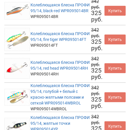
342
Колеблющаяся блесна ПРОФИ
руб.
95/14, black-red WPR095014BR
Купить
325
WPR095014BR
руб.
342
Колеблющаяся блесна ПРОФИ
руб.
95/14, fire tiger WPR095014FT
Купить
325
WPR095014FT
руб.
342
Колеблющаяся блесна ПРОФИ
руб.
95/14, red head WPR095014RH
Купить
325
WPR095014RH
руб.
Колеблющаяся блесна ПРОФИ
342
95/14, голубой + белый с
руб.
красно-желтыми полсами и
Купить
325
сеткой WPR095014WBROL
руб.
WPR095014WBROL
342
Колеблющаяся блесна ПРОФИ
руб.
95/14, желтые точки
Купить
325
WPR095014YP