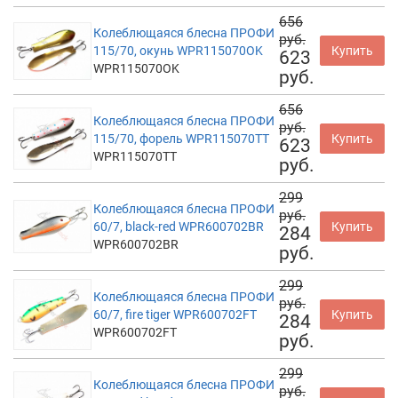
656
Колеблющаяся блесна ПРОФИ
руб.
115/70, окунь WPR115070OK
Купить
623
WPR115070OK
руб.
656
Колеблющаяся блесна ПРОФИ
руб.
115/70, форель WPR115070TT
Купить
623
WPR115070TT
руб.
299
Колеблющаяся блесна ПРОФИ
руб.
60/7, black-red WPR600702BR
Купить
284
WPR600702BR
руб.
299
Колеблющаяся блесна ПРОФИ
руб.
60/7, fire tiger WPR600702FT
Купить
284
WPR600702FT
руб.
299
Колеблющаяся блесна ПРОФИ
руб.