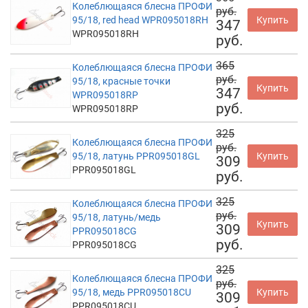
Колеблющаяся блесна ПРОФИ
руб.
95/18, red head WPR095018RH
Купить
347
WPR095018RH
руб.
365
Колеблющаяся блесна ПРОФИ
руб.
95/18, красные точки
Купить
347
WPR095018RP
руб.
WPR095018RP
325
Колеблющаяся блесна ПРОФИ
руб.
95/18, латунь PPR095018GL
Купить
309
PPR095018GL
руб.
325
Колеблющаяся блесна ПРОФИ
руб.
95/18, латунь/медь
Купить
309
PPR095018CG
руб.
PPR095018CG
325
Колеблющаяся блесна ПРОФИ
руб.
95/18, медь PPR095018CU
Купить
309
PPR095018CU