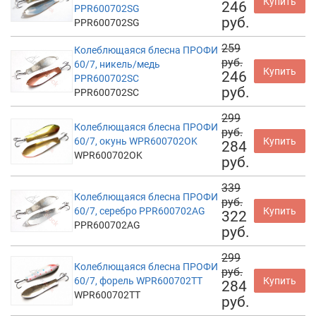
Купить
246
PPR600702SG
руб.
PPR600702SG
259
Колеблющаяся блесна ПРОФИ
руб.
60/7, никель/медь
Купить
246
PPR600702SC
руб.
PPR600702SC
299
Колеблющаяся блесна ПРОФИ
руб.
60/7, окунь WPR600702OK
Купить
284
WPR600702OK
руб.
339
Колеблющаяся блесна ПРОФИ
руб.
60/7, серебро PPR600702AG
Купить
322
PPR600702AG
руб.
299
Колеблющаяся блесна ПРОФИ
руб.
60/7, форель WPR600702TT
Купить
284
WPR600702TT
руб.