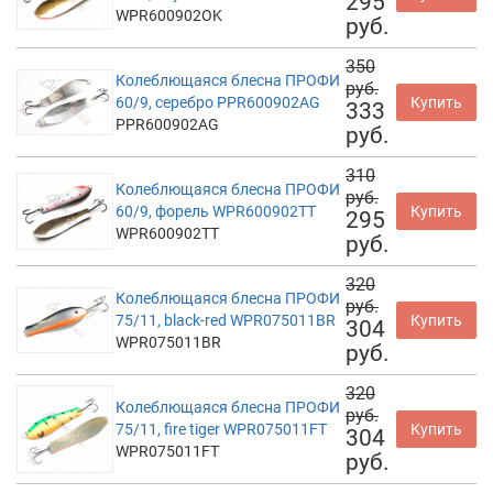
295
WPR600902OK
руб.
350
Колеблющаяся блесна ПРОФИ
руб.
60/9, серебро PPR600902AG
Купить
333
PPR600902AG
руб.
310
Колеблющаяся блесна ПРОФИ
руб.
60/9, форель WPR600902TT
Купить
295
WPR600902TT
руб.
320
Колеблющаяся блесна ПРОФИ
руб.
75/11, black-red WPR075011BR
Купить
304
WPR075011BR
руб.
320
Колеблющаяся блесна ПРОФИ
руб.
75/11, fire tiger WPR075011FT
Купить
304
WPR075011FT
руб.