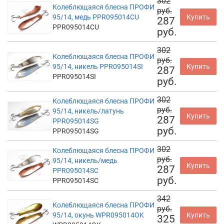
302
Колеблющаяся блесна ПРОФИ
руб.
95/14, медь PPR095014CU
Купить
287
PPR095014CU
руб.
302
Колеблющаяся блесна ПРОФИ
руб.
95/14, никель PPR095014SI
Купить
287
PPR095014SI
руб.
302
Колеблющаяся блесна ПРОФИ
руб.
95/14, никель/латунь
Купить
287
PPR095014SG
руб.
PPR095014SG
302
Колеблющаяся блесна ПРОФИ
руб.
95/14, никель/медь
Купить
287
PPR095014SC
руб.
PPR095014SC
342
Колеблющаяся блесна ПРОФИ
руб.
95/14, окунь WPR095014OK
Купить
325