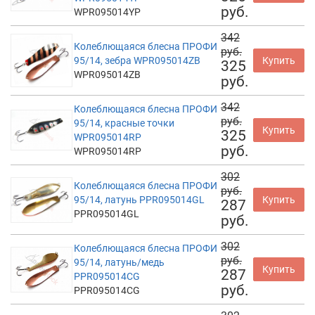
руб.
WPR095014YP
342
Колеблющаяся блесна ПРОФИ
руб.
95/14, зебра WPR095014ZB
Купить
325
WPR095014ZB
руб.
342
Колеблющаяся блесна ПРОФИ
руб.
95/14, красные точки
Купить
325
WPR095014RP
руб.
WPR095014RP
302
Колеблющаяся блесна ПРОФИ
руб.
95/14, латунь PPR095014GL
Купить
287
PPR095014GL
руб.
302
Колеблющаяся блесна ПРОФИ
руб.
95/14, латунь/медь
Купить
287
PPR095014CG
руб.
PPR095014CG