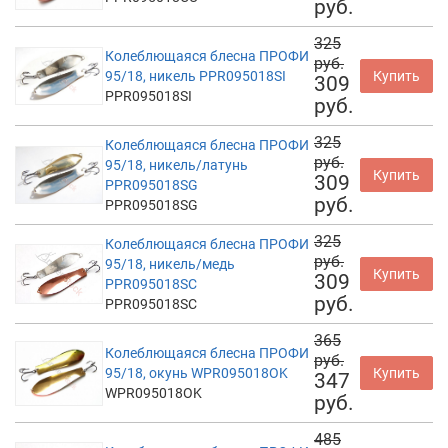
руб.
325
Колеблющаяся блесна ПРОФИ
руб.
95/18, никель PPR095018SI
Купить
309
PPR095018SI
руб.
325
Колеблющаяся блесна ПРОФИ
руб.
95/18, никель/латунь
Купить
309
PPR095018SG
руб.
PPR095018SG
325
Колеблющаяся блесна ПРОФИ
руб.
95/18, никель/медь
Купить
309
PPR095018SC
руб.
PPR095018SC
365
Колеблющаяся блесна ПРОФИ
руб.
95/18, окунь WPR095018OK
Купить
347
WPR095018OK
руб.
485