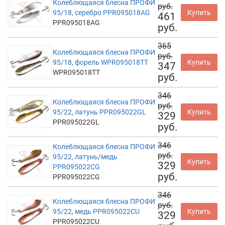
Колеблющаяся блесна ПРОФИ
руб.
95/18, серебро PPR095018AG
Купить
461
PPR095018AG
руб.
365
Колеблющаяся блесна ПРОФИ
руб.
95/18, форель WPR095018TT
Купить
347
WPR095018TT
руб.
346
Колеблющаяся блесна ПРОФИ
руб.
95/22, латунь PPR095022GL
Купить
329
PPR095022GL
руб.
346
Колеблющаяся блесна ПРОФИ
руб.
95/22, латунь/медь
Купить
329
PPR095022CG
руб.
PPR095022CG
346
Колеблющаяся блесна ПРОФИ
руб.
95/22, медь PPR095022CU
Купить
329
PPR095022CU