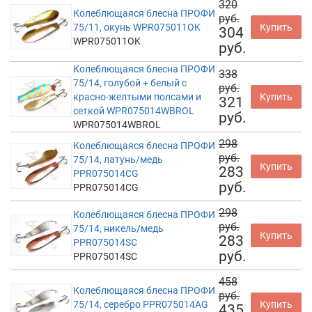
320
Колеблющаяся блесна ПРОФИ
руб.
75/11, окунь WPR075011OK
Купить
304
WPR075011OK
руб.
Колеблющаяся блесна ПРОФИ
338
75/14, голубой + белый с
руб.
красно-желтыми полсами и
Купить
321
сеткой WPR075014WBROL
руб.
WPR075014WBROL
298
Колеблющаяся блесна ПРОФИ
руб.
75/14, латунь/медь
Купить
283
PPR075014CG
руб.
PPR075014CG
298
Колеблющаяся блесна ПРОФИ
руб.
75/14, никель/медь
Купить
283
PPR075014SC
руб.
PPR075014SC
458
Колеблющаяся блесна ПРОФИ
руб.
75/14, серебро PPR075014AG
Купить
435