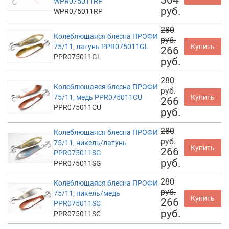
WPR075011RP
руб.
WPR075011RP
280
Колеблющаяся блесна ПРОФИ
руб.
75/11, латунь PPR075011GL
Купить
266
PPR075011GL
руб.
280
Колеблющаяся блесна ПРОФИ
руб.
75/11, медь PPR075011CU
Купить
266
PPR075011CU
руб.
280
Колеблющаяся блесна ПРОФИ
руб.
75/11, никель/латунь
Купить
266
PPR075011SG
руб.
PPR075011SG
280
Колеблющаяся блесна ПРОФИ
руб.
75/11, никель/медь
Купить
266
PPR075011SC
руб.
PPR075011SC