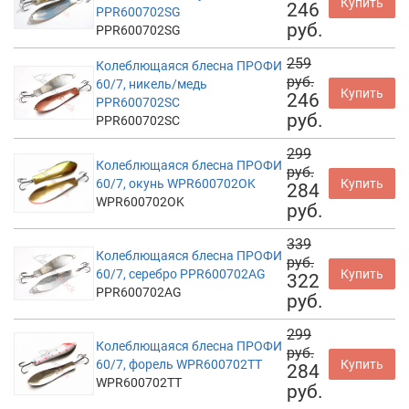
Купить
246
PPR600702SG
руб.
PPR600702SG
259
Колеблющаяся блесна ПРОФИ
руб.
60/7, никель/медь
Купить
246
PPR600702SC
руб.
PPR600702SC
299
Колеблющаяся блесна ПРОФИ
руб.
60/7, окунь WPR600702OK
Купить
284
WPR600702OK
руб.
339
Колеблющаяся блесна ПРОФИ
руб.
60/7, серебро PPR600702AG
Купить
322
PPR600702AG
руб.
299
Колеблющаяся блесна ПРОФИ
руб.
60/7, форель WPR600702TT
Купить
284
WPR600702TT
руб.