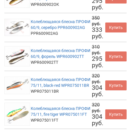
295
WPR600902OK
руб.
350
Колеблющаяся блесна ПРОФИ
руб.
60/9, серебро PPR600902AG
Купить
333
PPR600902AG
руб.
310
Колеблющаяся блесна ПРОФИ
руб.
60/9, форель WPR600902TT
Купить
295
WPR600902TT
руб.
320
Колеблющаяся блесна ПРОФИ
руб.
75/11, black-red WPR075011BR
Купить
304
WPR075011BR
руб.
320
Колеблющаяся блесна ПРОФИ
руб.
75/11, fire tiger WPR075011FT
Купить
304
WPR075011FT
руб.