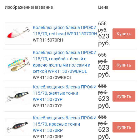
Изображение
Название
Цена
656
Колеблющаяся блесна ПРОФИ
руб.
115/70, red head WPR115070RH
Купить
623
WPR115070RH
руб.
Колеблющаяся блесна ПРОФИ
656
115/70, голубой + белый с
руб.
красно-желтыми полсами и
Купить
623
сеткой WPR115070WBROL
руб.
WPR115070WBROL
656
Колеблющаяся блесна ПРОФИ
руб.
115/70, желтые точки
Купить
623
WPR115070YP
руб.
WPR115070YP
656
Колеблющаяся блесна ПРОФИ
руб.
115/70, красные точки
Купить
623
WPR115070RP
руб.
WPR115070RP