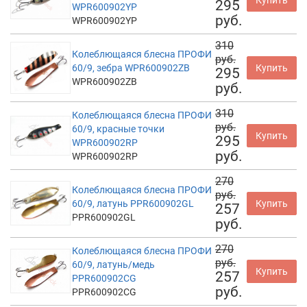
295
WPR600902YP
руб.
WPR600902YP
310
Колеблющаяся блесна ПРОФИ
руб.
60/9, зебра WPR600902ZB
Купить
295
WPR600902ZB
руб.
310
Колеблющаяся блесна ПРОФИ
руб.
60/9, красные точки
Купить
295
WPR600902RP
руб.
WPR600902RP
270
Колеблющаяся блесна ПРОФИ
руб.
60/9, латунь PPR600902GL
Купить
257
PPR600902GL
руб.
270
Колеблющаяся блесна ПРОФИ
руб.
60/9, латунь/медь
Купить
257
PPR600902CG
руб.
PPR600902CG