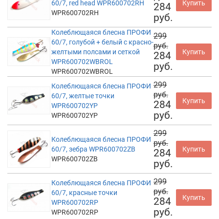
60/7, red head WPR600702RH
Купить
284
WPR600702RH
руб.
Колеблющаяся блесна ПРОФИ
299
60/7, голубой + белый с красно-
руб.
желтыми полсами и сеткой
Купить
284
WPR600702WBROL
руб.
WPR600702WBROL
299
Колеблющаяся блесна ПРОФИ
руб.
60/7, желтые точки
Купить
284
WPR600702YP
руб.
WPR600702YP
299
Колеблющаяся блесна ПРОФИ
руб.
60/7, зебра WPR600702ZB
Купить
284
WPR600702ZB
руб.
299
Колеблющаяся блесна ПРОФИ
руб.
60/7, красные точки
Купить
284
WPR600702RP
руб.
WPR600702RP