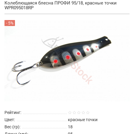
Колеблющаяся блесна ПРОФИ 95/18, красные точки
WPR095018RP
- 5%
Рейтинг:
Цвет:
красные точки
Вес (гр):
18
Длина (мм):
95