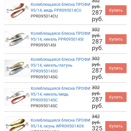
302
Колеблющаяся блесна ПРОФИ
руб.
95/14, медь PPR095014CU
Купить
287
PPR095014CU
руб.
302
Колеблющаяся блесна ПРОФИ
руб.
95/14, никель PPR095014SI
Купить
287
PPR095014SI
руб.
302
Колеблющаяся блесна ПРОФИ
руб.
95/14, никель/латунь
Купить
287
PPR095014SG
руб.
PPR095014SG
302
Колеблющаяся блесна ПРОФИ
руб.
95/14, никель/медь
Купить
287
PPR095014SC
руб.
PPR095014SC
342
Колеблющаяся блесна ПРОФИ
руб.
95/14, окунь WPR095014OK
Купить
325