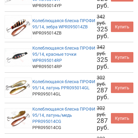
руб.
WPR095014YP
342
Колеблющаяся блесна ПРОФИ
руб.
95/14, зебра WPR095014ZB
Купить
325
WPR095014ZB
руб.
342
Колеблющаяся блесна ПРОФИ
руб.
95/14, красные точки
Купить
325
WPR095014RP
руб.
WPR095014RP
302
Колеблющаяся блесна ПРОФИ
руб.
95/14, латунь PPR095014GL
Купить
287
PPR095014GL
руб.
302
Колеблющаяся блесна ПРОФИ
руб.
95/14, латунь/медь
Купить
287
PPR095014CG
руб.
PPR095014CG