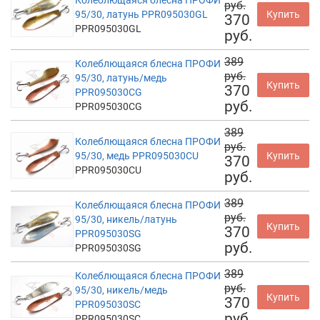
руб.
95/30, латунь PPR095030GL
Купить
370
PPR095030GL
руб.
389
Колеблющаяся блесна ПРОФИ
руб.
95/30, латунь/медь
Купить
370
PPR095030CG
руб.
PPR095030CG
389
Колеблющаяся блесна ПРОФИ
руб.
95/30, медь PPR095030CU
Купить
370
PPR095030CU
руб.
389
Колеблющаяся блесна ПРОФИ
руб.
95/30, никель/латунь
Купить
370
PPR095030SG
руб.
PPR095030SG
389
Колеблющаяся блесна ПРОФИ
руб.
95/30, никель/медь
Купить
370
PPR095030SC
руб.
PPR095030SC