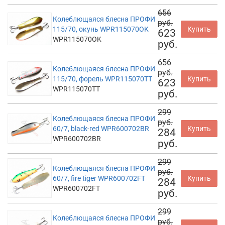
656
Колеблющаяся блесна ПРОФИ
руб.
115/70, окунь WPR115070OK
Купить
623
WPR115070OK
руб.
656
Колеблющаяся блесна ПРОФИ
руб.
115/70, форель WPR115070TT
Купить
623
WPR115070TT
руб.
299
Колеблющаяся блесна ПРОФИ
руб.
60/7, black-red WPR600702BR
Купить
284
WPR600702BR
руб.
299
Колеблющаяся блесна ПРОФИ
руб.
60/7, fire tiger WPR600702FT
Купить
284
WPR600702FT
руб.
299
Колеблющаяся блесна ПРОФИ
руб.