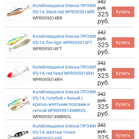
342
Колеблющаяся блесна ПРОФИ
руб.
95/14, black-red WPR095014BR
Купить
325
WPR095014BR
руб.
342
Колеблющаяся блесна ПРОФИ
руб.
95/14, fire tiger WPR095014FT
Купить
325
WPR095014FT
руб.
342
Колеблющаяся блесна ПРОФИ
руб.
95/14, red head WPR095014RH
Купить
325
WPR095014RH
руб.
Колеблющаяся блесна ПРОФИ
342
95/14, голубой + белый с
руб.
красно-желтыми полсами и
Купить
325
сеткой WPR095014WBROL
руб.
WPR095014WBROL
342
Колеблющаяся блесна ПРОФИ
руб.
95/14, желтые точки
Купить
325
WPR095014YP