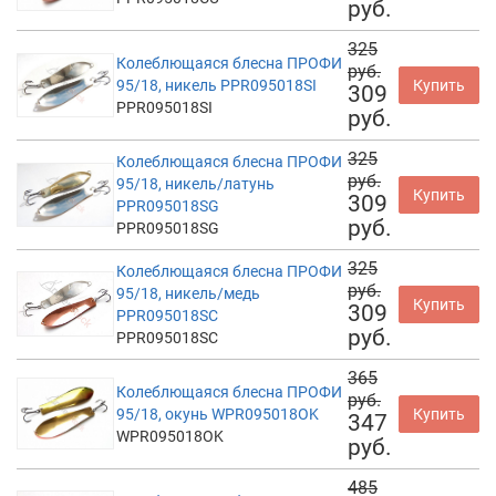
руб.
325
Колеблющаяся блесна ПРОФИ
руб.
95/18, никель PPR095018SI
Купить
309
PPR095018SI
руб.
325
Колеблющаяся блесна ПРОФИ
руб.
95/18, никель/латунь
Купить
309
PPR095018SG
руб.
PPR095018SG
325
Колеблющаяся блесна ПРОФИ
руб.
95/18, никель/медь
Купить
309
PPR095018SC
руб.
PPR095018SC
365
Колеблющаяся блесна ПРОФИ
руб.
95/18, окунь WPR095018OK
Купить
347
WPR095018OK
руб.
485