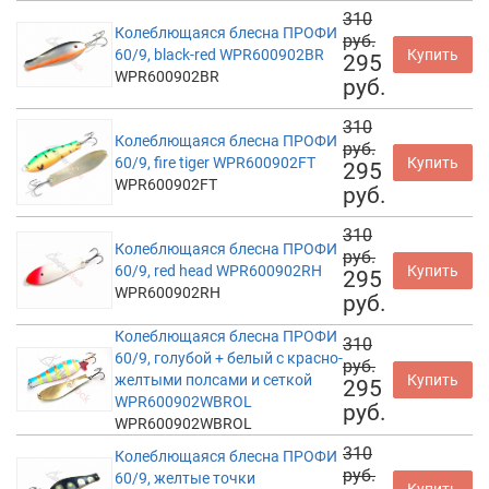
310
Колеблющаяся блесна ПРОФИ
руб.
60/9, black-red WPR600902BR
Купить
295
WPR600902BR
руб.
310
Колеблющаяся блесна ПРОФИ
руб.
60/9, fire tiger WPR600902FT
Купить
295
WPR600902FT
руб.
310
Колеблющаяся блесна ПРОФИ
руб.
60/9, red head WPR600902RH
Купить
295
WPR600902RH
руб.
Колеблющаяся блесна ПРОФИ
310
60/9, голубой + белый с красно-
руб.
желтыми полсами и сеткой
Купить
295
WPR600902WBROL
руб.
WPR600902WBROL
310
Колеблющаяся блесна ПРОФИ
руб.
60/9, желтые точки
Купить