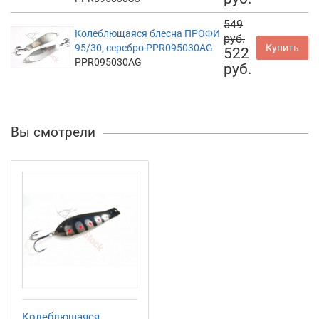
549
Колеблющаяся блесна ПРОФИ
руб.
95/30, серебро PPR095030AG
Купить
522
PPR095030AG
руб.
Вы смотрели
Колеблющаяся