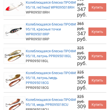
Колеблющаяся блесна ПРОФИ
руб.
95/18, red head WPR095018RH
Купить
347
WPR095018RH
руб.
365
Колеблющаяся блесна ПРОФИ
руб.
95/18, красные точки
Купить
347
WPR095018RP
руб.
WPR095018RP
325
Колеблющаяся блесна ПРОФИ
руб.
95/18, латунь PPR095018GL
Купить
309
PPR095018GL
руб.
325
Колеблющаяся блесна ПРОФИ
руб.
95/18, латунь/медь
Купить
309
PPR095018CG
руб.
PPR095018CG
325
Колеблющаяся блесна ПРОФИ
руб.
95/18, медь PPR095018CU
Купить
309
PPR095018CU