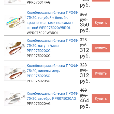
PPR075014AG
руб.
Колеблющаяся блесна ПРОФИ
368
75/20, голубой + белый с
руб.
красно-желтыми полсами и
Купить
350
сеткой WPR075020WBROL
руб.
WPR075020WBROL
328
Колеблющаяся блесна ПРОФИ
руб.
75/20, латунь/медь
Купить
312
PPR075020CG
руб.
PPR075020CG
328
Колеблющаяся блесна ПРОФИ
руб.
75/20, никель/медь
Купить
312
PPR075020SC
руб.
PPR075020SC
488
Колеблющаяся блесна ПРОФИ
руб.
75/20, серебро PPR075020AG
Купить
464
PPR075020AG
руб.