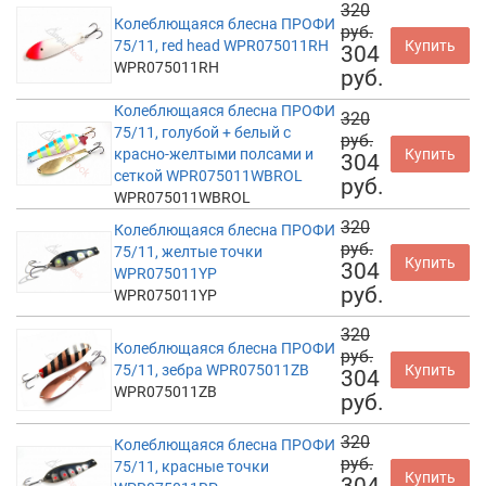
320
Колеблющаяся блесна ПРОФИ
руб.
75/11, red head WPR075011RH
Купить
304
WPR075011RH
руб.
Колеблющаяся блесна ПРОФИ
320
75/11, голубой + белый с
руб.
красно-желтыми полсами и
Купить
304
сеткой WPR075011WBROL
руб.
WPR075011WBROL
320
Колеблющаяся блесна ПРОФИ
руб.
75/11, желтые точки
Купить
304
WPR075011YP
руб.
WPR075011YP
320
Колеблющаяся блесна ПРОФИ
руб.
75/11, зебра WPR075011ZB
Купить
304
WPR075011ZB
руб.
320
Колеблющаяся блесна ПРОФИ
руб.
75/11, красные точки
Купить
304