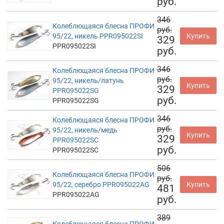
руб.
346
Колеблющаяся блесна ПРОФИ
руб.
95/22, никель PPR095022SI
Купить
329
PPR095022SI
руб.
346
Колеблющаяся блесна ПРОФИ
руб.
95/22, никель/латунь
Купить
329
PPR095022SG
руб.
PPR095022SG
346
Колеблющаяся блесна ПРОФИ
руб.
95/22, никель/медь
Купить
329
PPR095022SC
руб.
PPR095022SC
506
Колеблющаяся блесна ПРОФИ
руб.
95/22, серебро PPR095022AG
Купить
481
PPR095022AG
руб.
389
Колеблющаяся блесна ПРОФИ