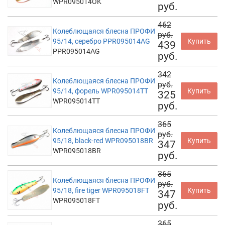
WPR095014OK
руб.
462
Колеблющаяся блесна ПРОФИ
руб.
95/14, серебро PPR095014AG
Купить
439
PPR095014AG
руб.
342
Колеблющаяся блесна ПРОФИ
руб.
95/14, форель WPR095014TT
Купить
325
WPR095014TT
руб.
365
Колеблющаяся блесна ПРОФИ
руб.
95/18, black-red WPR095018BR
Купить
347
WPR095018BR
руб.
365
Колеблющаяся блесна ПРОФИ
руб.
95/18, fire tiger WPR095018FT
Купить
347
WPR095018FT
руб.
365