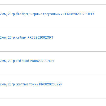
м, 20гр, fire tiger/ черные треугольники PR08202002POPPt
м, 20гр, or tiger PR08202002ORT
мм, 20гр, red head PR08202002RH
2мм, 20гр, желтые точки PR08202002YP