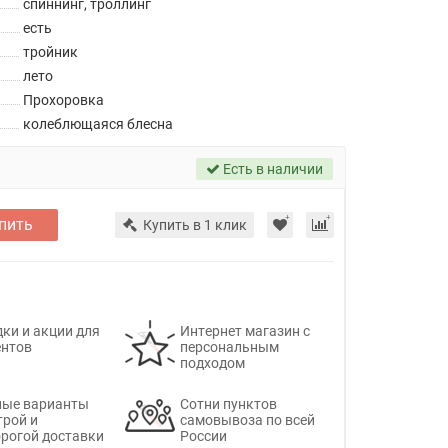
спиннинг, троллинг
есть
тройник
лето
Прохоровка
колеблющаяся блесна
Есть в наличии
пить
Купить в 1 клик
ки и акции для
Интернет магазин с
ентов
персональным
подходом
ные варианты
Сотни пунктов
трой и
самовывоза по всей
рогой доставки
России