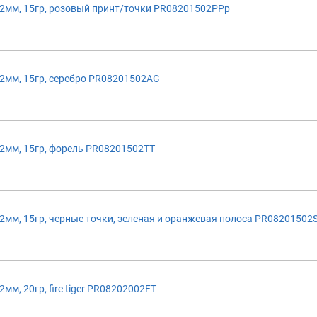
2мм, 15гр, розовый принт/точки PR08201502PPp
2мм, 15гр, серебро PR08201502AG
2мм, 15гр, форель PR08201502TT
мм, 15гр, черные точки, зеленая и оранжевая полоса PR0820150
м, 20гр, fire tiger PR08202002FT