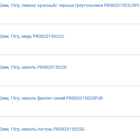
мм, 15гр, лимон/ красный/ черные треугольники PR08201502LRPt
2мм, 15гр, медь PR08201502CU
мм, 15гр, никель PR08201502SI
мм, 15гр, никель фиолет синий PR08201502SPUB
2мм, 15гр, никель/латунь PR08201502SG