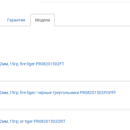
Гарантия
Модели
м, 15гр, fire tiger PR08201502FT
м, 15гр, fire tiger/ черные треугольники PR08201502POPPt
м, 15гр, or tiger PR08201502ORT