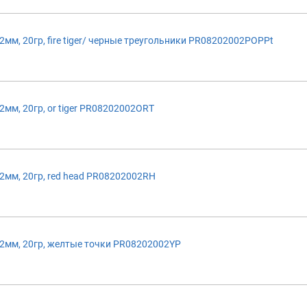
м, 20гр, fire tiger/ черные треугольники PR08202002POPPt
м, 20гр, or tiger PR08202002ORT
мм, 20гр, red head PR08202002RH
2мм, 20гр, желтые точки PR08202002YP