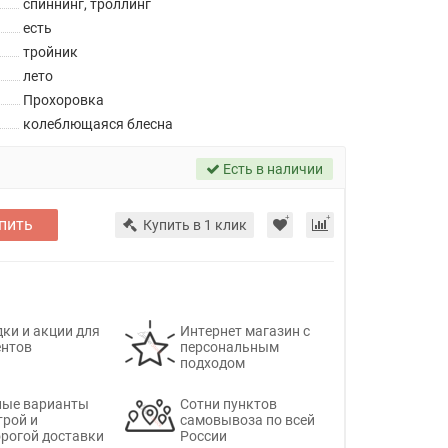
спиннинг, троллинг
есть
тройник
лето
Прохоровка
колеблющаяся блесна
Есть в наличии
пить
Купить в 1 клик
ки и акции для
Интернет магазин с
ентов
персональным
подходом
ные варианты
Сотни пунктов
трой и
самовывоза по всей
рогой доставки
России