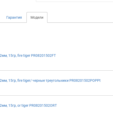
Гарантия
Модели
м, 15гр, fire tiger PR08201502FT
м, 15гр, fire tiger/ черные треугольники PR08201502POPPt
м, 15гр, or tiger PR08201502ORT