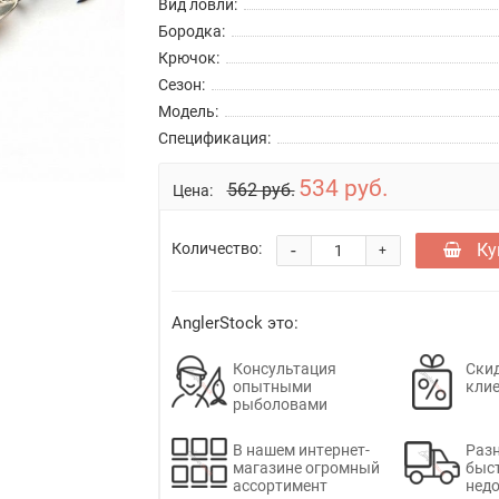
Вид ловли:
Бородка:
Крючок:
Сезон:
Модель:
Спецификация:
534 руб.
562 руб.
Цена:
-
Ку
Количество:
+
AnglerStock это:
Консультация
Скид
опытными
кли
рыболовами
В нашем интернет-
Раз
магазине огромный
быс
ассортимент
недо