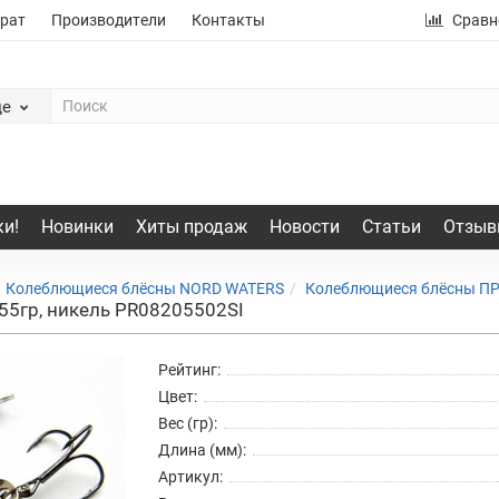
рат
Производители
Контакты
Сравн
де
и!
Новинки
Хиты продаж
Новости
Статьи
Отзыв
Колеблющиеся блёсны NORD WATERS
Колеблющиеся блёсны 
55гр, никель PR08205502SI
Рейтинг:
Цвет:
Вес (гр):
Длина (мм):
Артикул: