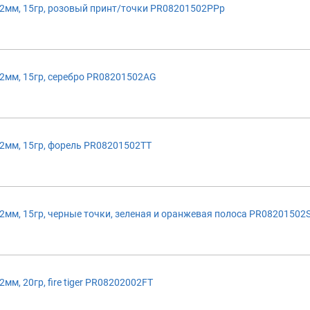
2мм, 15гр, розовый принт/точки PR08201502PPp
2мм, 15гр, серебро PR08201502AG
2мм, 15гр, форель PR08201502TT
мм, 15гр, черные точки, зеленая и оранжевая полоса PR0820150
м, 20гр, fire tiger PR08202002FT