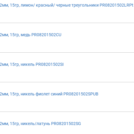
мм, 15гр, лимон/ красный/ черные треугольники PR08201502LRPt
2мм, 15гр, медь PR08201502CU
мм, 15гр, никель PR08201502SI
мм, 15гр, никель фиолет синий PR08201502SPUB
2мм, 15гр, никель/латунь PR08201502SG