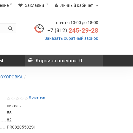
0
0
ение
Закладки
Личный кабинет
пн-пт с 10-00 до 18-00
245-29-28
+7 (812)
Заказать обратный звонок
ы
Корзина
покупок
: 0
ПРОХОРОВКА
0 отзывов
никель
55
82
PR08205502SI