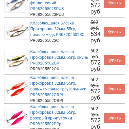
фиолет синий
Купить
572
PR08205502SPUB
руб.
PR08205502SPUB
562
Колеблющаяся Блесна
руб.
Прохоровка 82мм, 55гр,
Купить
534
никель/медь PR08205502SC
руб.
PR08205502SC
602
Колеблющаяся Блесна
руб.
Прохоровка 82мм, 55гр, окунь
Купить
572
PR08205502OK
руб.
PR08205502OK
Колеблющаяся Блесна
602
Прохоровка 82мм, 55гр,
руб.
оранж/ черные треугольники
Купить
572
PR08205502ORPt
руб.
PR08205502ORPt
Колеблющаяся Блесна
602
Прохоровка 82мм, 55гр,
руб.
розовый принт/точки
Купить
572
PR08205502PPp
руб.