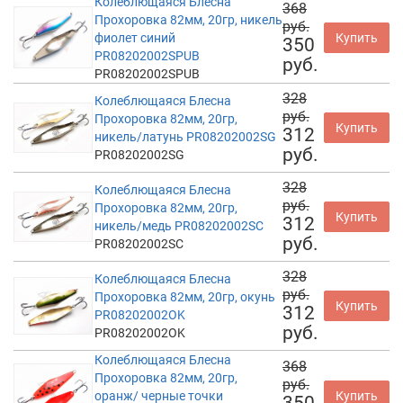
Колеблющаяся Блесна
368
Прохоровка 82мм, 20гр, никель
руб.
фиолет синий
Купить
350
PR08202002SPUB
руб.
PR08202002SPUB
328
Колеблющаяся Блесна
руб.
Прохоровка 82мм, 20гр,
Купить
312
никель/латунь PR08202002SG
руб.
PR08202002SG
328
Колеблющаяся Блесна
руб.
Прохоровка 82мм, 20гр,
Купить
312
никель/медь PR08202002SC
руб.
PR08202002SC
328
Колеблющаяся Блесна
руб.
Прохоровка 82мм, 20гр, окунь
Купить
312
PR08202002OK
руб.
PR08202002OK
Колеблющаяся Блесна
368
Прохоровка 82мм, 20гр,
руб.
оранж/ черные точки
Купить
350