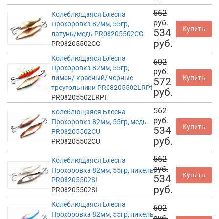
562
Колеблющаяся Блесна
руб.
Прохоровка 82мм, 55гр,
Купить
534
латунь/медь PR08205502CG
руб.
PR08205502CG
Колеблющаяся Блесна
602
Прохоровка 82мм, 55гр,
руб.
лимон/ красный/ черные
Купить
572
треугольники PR08205502LRPt
руб.
PR08205502LRPt
562
Колеблющаяся Блесна
руб.
Прохоровка 82мм, 55гр, медь
Купить
534
PR08205502CU
руб.
PR08205502CU
562
Колеблющаяся Блесна
руб.
Прохоровка 82мм, 55гр, никель
Купить
534
PR08205502SI
руб.
PR08205502SI
Колеблющаяся Блесна
602
Прохоровка 82мм, 55гр, никель
руб.