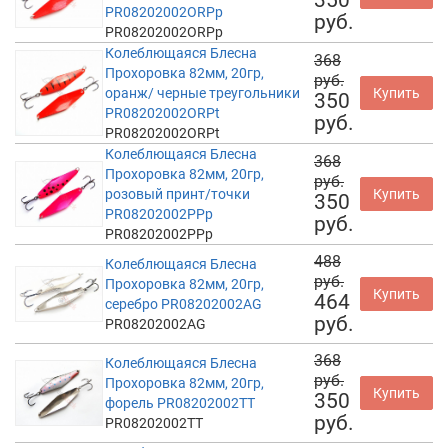
PR08202002ORPp
руб.
PR08202002ORPp
Колеблющаяся Блесна
368
Прохоровка 82мм, 20гр,
руб.
оранж/ черные треугольники
Купить
350
PR08202002ORPt
руб.
PR08202002ORPt
Колеблющаяся Блесна
368
Прохоровка 82мм, 20гр,
руб.
розовый принт/точки
Купить
350
PR08202002PPp
руб.
PR08202002PPp
488
Колеблющаяся Блесна
руб.
Прохоровка 82мм, 20гр,
Купить
464
серебро PR08202002AG
руб.
PR08202002AG
368
Колеблющаяся Блесна
руб.
Прохоровка 82мм, 20гр,
Купить
350
форель PR08202002TT
руб.
PR08202002TT