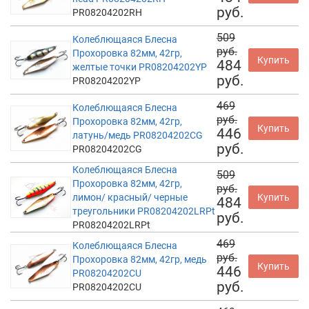
руб.
PR08204202RH
509
Колеблющаяся Блесна
руб.
Прохоровка 82мм, 42гр,
Купить
484
желтые точки PR08204202YP
руб.
PR08204202YP
469
Колеблющаяся Блесна
руб.
Прохоровка 82мм, 42гр,
Купить
446
латунь/медь PR08204202CG
руб.
PR08204202CG
Колеблющаяся Блесна
509
Прохоровка 82мм, 42гр,
руб.
лимон/ красный/ черные
Купить
484
треугольники PR08204202LRPt
руб.
PR08204202LRPt
469
Колеблющаяся Блесна
руб.
Прохоровка 82мм, 42гр, медь
Купить
446
PR08204202CU
руб.
PR08204202CU