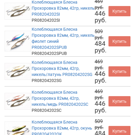
469
Колеблющаяся Блесна
руб.
Прохоровка 82мм, 42гр, никель
Купить
446
PR08204202SI
руб.
PR08204202SI
Колеблющаяся Блесна
509
Прохоровка 82мм, 42гр, никель
руб.
фиолет синий
Купить
484
PR08204202SPUB
руб.
PR08204202SPUB
469
Колеблющаяся Блесна
руб.
Прохоровка 82мм, 42гр,
Купить
446
никель/латунь PR08204202SG
руб.
PR08204202SG
469
Колеблющаяся Блесна
руб.
Прохоровка 82мм, 42гр,
Купить
446
никель/медь PR08204202SC
руб.
PR08204202SC
509
Колеблющаяся Блесна
руб.
Прохоровка 82мм, 42гр, окунь
Купить
484
PR08204202OK