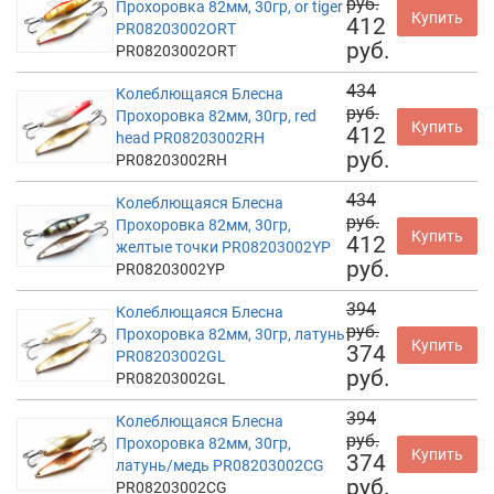
руб.
Прохоровка 82мм, 30гр, or tiger
Купить
412
PR08203002ORT
руб.
PR08203002ORT
434
Колеблющаяся Блесна
руб.
Прохоровка 82мм, 30гр, red
Купить
412
head PR08203002RH
руб.
PR08203002RH
434
Колеблющаяся Блесна
руб.
Прохоровка 82мм, 30гр,
Купить
412
желтые точки PR08203002YP
руб.
PR08203002YP
394
Колеблющаяся Блесна
руб.
Прохоровка 82мм, 30гр, латунь
Купить
374
PR08203002GL
руб.
PR08203002GL
394
Колеблющаяся Блесна
руб.
Прохоровка 82мм, 30гр,
Купить
374
латунь/медь PR08203002CG
руб.
PR08203002CG