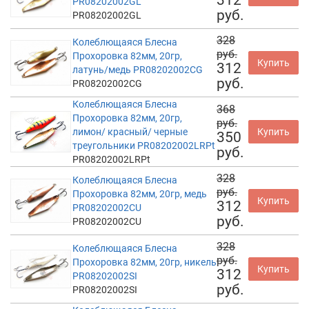
PR08202002GL
руб.
PR08202002GL
328
Колеблющаяся Блесна
руб.
Прохоровка 82мм, 20гр,
Купить
312
латунь/медь PR08202002CG
руб.
PR08202002CG
Колеблющаяся Блесна
368
Прохоровка 82мм, 20гр,
руб.
лимон/ красный/ черные
Купить
350
треугольники PR08202002LRPt
руб.
PR08202002LRPt
328
Колеблющаяся Блесна
руб.
Прохоровка 82мм, 20гр, медь
Купить
312
PR08202002CU
руб.
PR08202002CU
328
Колеблющаяся Блесна
руб.
Прохоровка 82мм, 20гр, никель
Купить
312
PR08202002SI
руб.
PR08202002SI