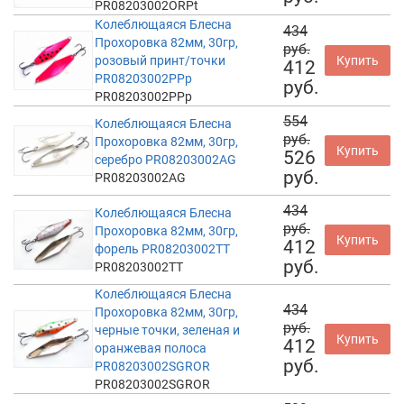
PR08203002ORPt
Колеблющаяся Блесна
434
Прохоровка 82мм, 30гр,
руб.
розовый принт/точки
Купить
412
PR08203002PPp
руб.
PR08203002PPp
554
Колеблющаяся Блесна
руб.
Прохоровка 82мм, 30гр,
Купить
526
серебро PR08203002AG
руб.
PR08203002AG
434
Колеблющаяся Блесна
руб.
Прохоровка 82мм, 30гр,
Купить
412
форель PR08203002TT
руб.
PR08203002TT
Колеблющаяся Блесна
434
Прохоровка 82мм, 30гр,
руб.
черные точки, зеленая и
Купить
412
оранжевая полоса
руб.
PR08203002SGROR
PR08203002SGROR