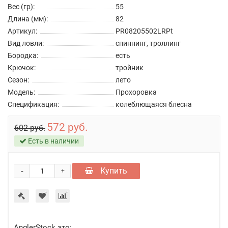
Вес (гр):
55
Длина (мм):
82
Артикул:
PR08205502LRPt
Вид ловли:
спиннинг, троллинг
Бородка:
есть
Крючок:
тройник
Сезон:
лето
Модель:
Прохоровка
Спецификация:
колеблющаяся блесна
572 руб.
602 руб.
Есть в наличии
-
Купить
+
AnglerStock это: