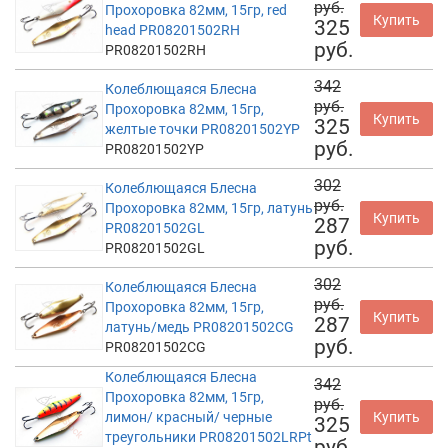
руб.
Прохоровка 82мм, 15гр, red
Купить
325
head PR08201502RH
руб.
PR08201502RH
342
Колеблющаяся Блесна
руб.
Прохоровка 82мм, 15гр,
Купить
325
желтые точки PR08201502YP
руб.
PR08201502YP
302
Колеблющаяся Блесна
руб.
Прохоровка 82мм, 15гр, латунь
Купить
287
PR08201502GL
руб.
PR08201502GL
302
Колеблющаяся Блесна
руб.
Прохоровка 82мм, 15гр,
Купить
287
латунь/медь PR08201502CG
руб.
PR08201502CG
Колеблющаяся Блесна
342
Прохоровка 82мм, 15гр,
руб.
лимон/ красный/ черные
Купить
325
треугольники PR08201502LRPt
руб.