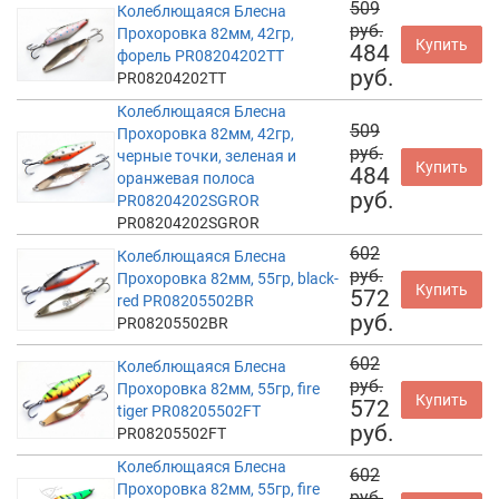
509
Колеблющаяся Блесна
руб.
Прохоровка 82мм, 42гр,
Купить
484
форель PR08204202TT
руб.
PR08204202TT
Колеблющаяся Блесна
509
Прохоровка 82мм, 42гр,
руб.
черные точки, зеленая и
Купить
484
оранжевая полоса
руб.
PR08204202SGROR
PR08204202SGROR
602
Колеблющаяся Блесна
руб.
Прохоровка 82мм, 55гр, black-
Купить
572
red PR08205502BR
руб.
PR08205502BR
602
Колеблющаяся Блесна
руб.
Прохоровка 82мм, 55гр, fire
Купить
572
tiger PR08205502FT
руб.
PR08205502FT
Колеблющаяся Блесна
602
Прохоровка 82мм, 55гр, fire
руб.