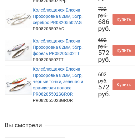
PR08205502PPp
722
Колеблющаяся Блесна
руб.
Прохоровка 82мм, 55гр,
Купить
686
серебро PR08205502AG
руб.
PR08205502AG
602
Колеблющаяся Блесна
руб.
Прохоровка 82мм, 55гр,
Купить
572
форель PR08205502TT
руб.
PR08205502TT
Колеблющаяся Блесна
602
Прохоровка 82мм, 55гр,
руб.
черные точки, зеленая и
Купить
572
оранжевая полоса
руб.
PR08205502SGROR
PR08205502SGROR
Вы смотрели