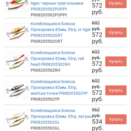
tiger/ черные треугольники
Купить
572
PR08205502POPPt
руб.
PR08205502POPPt
602
Колеблющаяся Блесна
руб.
Прохоровка 82мм, 55гр, or tiger
Купить
572
PR08205502ORT
руб.
PR08205502ORT
602
Колеблющаяся Блесна
руб.
Прохоровка 82мм, 55гр, red
Купить
572
head PR08205502RH
руб.
PR08205502RH
602
Колеблющаяся Блесна
руб.
Прохоровка 82мм, 55гр,
Купить
572
желтые точки PR08205502YP
руб.
PR08205502YP
562
Колеблющаяся Блесна
руб.
Прохоровка 82мм, 55гр, латунь
Купить
534
PR08205502GL
руб.
PR08205502GL