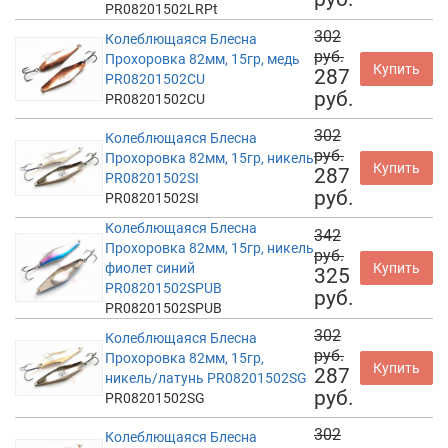
PR08201502LRPt
302
Колеблющаяся Блесна
руб.
Прохоровка 82мм, 15гр, медь
Купить
287
PR08201502CU
руб.
PR08201502CU
302
Колеблющаяся Блесна
руб.
Прохоровка 82мм, 15гр, никель
Купить
287
PR08201502SI
руб.
PR08201502SI
Колеблющаяся Блесна
342
Прохоровка 82мм, 15гр, никель
руб.
фиолет синий
Купить
325
PR08201502SPUB
руб.
PR08201502SPUB
302
Колеблющаяся Блесна
руб.
Прохоровка 82мм, 15гр,
Купить
287
никель/латунь PR08201502SG
руб.
PR08201502SG
302
Колеблющаяся Блесна