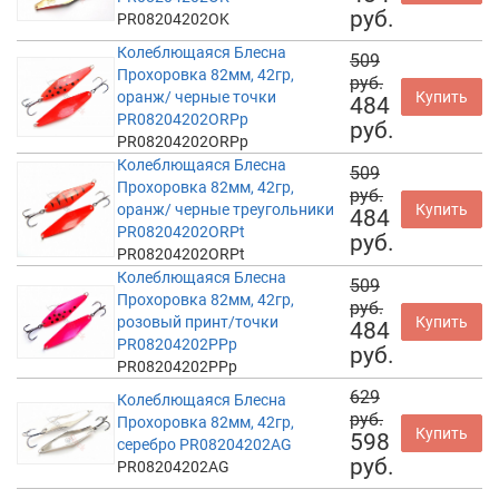
руб.
PR08204202OK
Колеблющаяся Блесна
509
Прохоровка 82мм, 42гр,
руб.
оранж/ черные точки
Купить
484
PR08204202ORPp
руб.
PR08204202ORPp
Колеблющаяся Блесна
509
Прохоровка 82мм, 42гр,
руб.
оранж/ черные треугольники
Купить
484
PR08204202ORPt
руб.
PR08204202ORPt
Колеблющаяся Блесна
509
Прохоровка 82мм, 42гр,
руб.
розовый принт/точки
Купить
484
PR08204202PPp
руб.
PR08204202PPp
629
Колеблющаяся Блесна
руб.
Прохоровка 82мм, 42гр,
Купить
598
серебро PR08204202AG
руб.
PR08204202AG