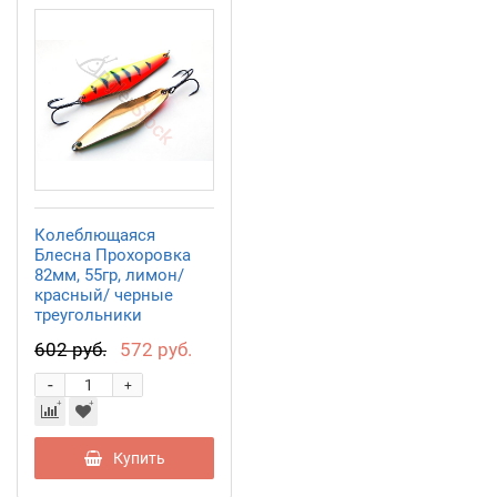
Колеблющаяся
Блесна Прохоровка
82мм, 55гр, лимон/
красный/ черные
треугольники
PR08205502LRPt
602 руб.
572 руб.
-
+
Купить