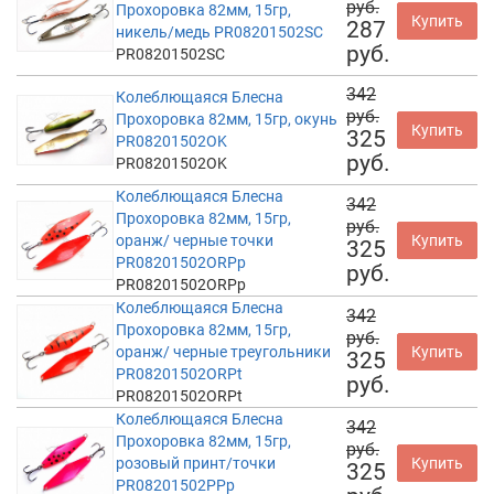
руб.
Прохоровка 82мм, 15гр,
Купить
287
никель/медь PR08201502SC
руб.
PR08201502SC
342
Колеблющаяся Блесна
руб.
Прохоровка 82мм, 15гр, окунь
Купить
325
PR08201502OK
руб.
PR08201502OK
Колеблющаяся Блесна
342
Прохоровка 82мм, 15гр,
руб.
оранж/ черные точки
Купить
325
PR08201502ORPp
руб.
PR08201502ORPp
Колеблющаяся Блесна
342
Прохоровка 82мм, 15гр,
руб.
оранж/ черные треугольники
Купить
325
PR08201502ORPt
руб.
PR08201502ORPt
Колеблющаяся Блесна
342
Прохоровка 82мм, 15гр,
руб.
розовый принт/точки
Купить
325
PR08201502PPp