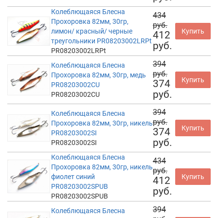
Колеблющаяся Блесна
434
Прохоровка 82мм, 30гр,
руб.
лимон/ красный/ черные
Купить
412
треугольники PR08203002LRPt
руб.
PR08203002LRPt
394
Колеблющаяся Блесна
руб.
Прохоровка 82мм, 30гр, медь
Купить
374
PR08203002CU
руб.
PR08203002CU
394
Колеблющаяся Блесна
руб.
Прохоровка 82мм, 30гр, никель
Купить
374
PR08203002SI
руб.
PR08203002SI
Колеблющаяся Блесна
434
Прохоровка 82мм, 30гр, никель
руб.
фиолет синий
Купить
412
PR08203002SPUB
руб.
PR08203002SPUB
394
Колеблющаяся Блесна