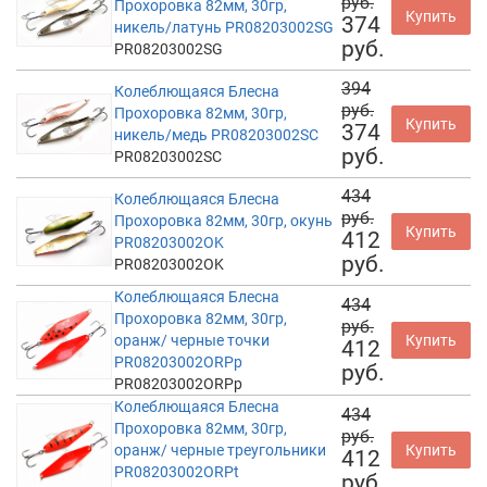
руб.
Прохоровка 82мм, 30гр,
Купить
374
никель/латунь PR08203002SG
руб.
PR08203002SG
394
Колеблющаяся Блесна
руб.
Прохоровка 82мм, 30гр,
Купить
374
никель/медь PR08203002SC
руб.
PR08203002SC
434
Колеблющаяся Блесна
руб.
Прохоровка 82мм, 30гр, окунь
Купить
412
PR08203002OK
руб.
PR08203002OK
Колеблющаяся Блесна
434
Прохоровка 82мм, 30гр,
руб.
оранж/ черные точки
Купить
412
PR08203002ORPp
руб.
PR08203002ORPp
Колеблющаяся Блесна
434
Прохоровка 82мм, 30гр,
руб.
оранж/ черные треугольники
Купить
412
PR08203002ORPt
руб.