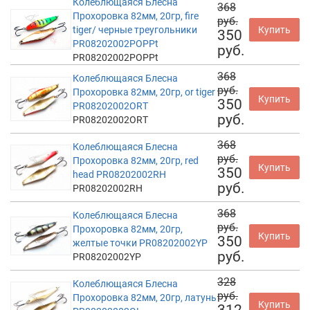
Колеблющаяся Блесна
368
Прохоровка 82мм, 20гр, fire
руб.
tiger/ черные треугольники
Купить
350
PR08202002POPPt
руб.
PR08202002POPPt
368
Колеблющаяся Блесна
руб.
Прохоровка 82мм, 20гр, or tiger
Купить
350
PR08202002ORT
руб.
PR08202002ORT
368
Колеблющаяся Блесна
руб.
Прохоровка 82мм, 20гр, red
Купить
350
head PR08202002RH
руб.
PR08202002RH
368
Колеблющаяся Блесна
руб.
Прохоровка 82мм, 20гр,
Купить
350
желтые точки PR08202002YP
руб.
PR08202002YP
328
Колеблющаяся Блесна
руб.
Прохоровка 82мм, 20гр, латунь
Купить
312