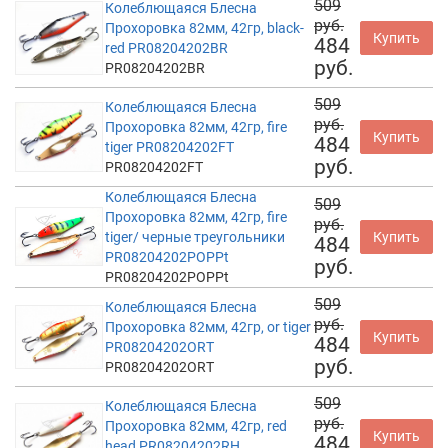
509
Колеблющаяся Блесна
руб.
Прохоровка 82мм, 42гр, black-
Купить
484
red PR08204202BR
руб.
PR08204202BR
509
Колеблющаяся Блесна
руб.
Прохоровка 82мм, 42гр, fire
Купить
484
tiger PR08204202FT
руб.
PR08204202FT
Колеблющаяся Блесна
509
Прохоровка 82мм, 42гр, fire
руб.
tiger/ черные треугольники
Купить
484
PR08204202POPPt
руб.
PR08204202POPPt
509
Колеблющаяся Блесна
руб.
Прохоровка 82мм, 42гр, or tiger
Купить
484
PR08204202ORT
руб.
PR08204202ORT
509
Колеблющаяся Блесна
руб.
Прохоровка 82мм, 42гр, red
Купить
484
head PR08204202RH