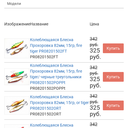
Модели
Изображение
Название
Цена
342
Колеблющаяся Блесна
руб.
Прохоровка 82мм, 15гр, fire
Купить
325
tiger PR08201502FT
руб.
PR08201502FT
Колеблющаяся Блесна
342
Прохоровка 82мм, 15гр, fire
руб.
tiger/ черные треугольники
Купить
325
PR08201502POPPt
руб.
PR08201502POPPt
342
Колеблющаяся Блесна
руб.
Прохоровка 82мм, 15гр, or tiger
Купить
325
PR08201502ORT
руб.
PR08201502ORT
342
Колеблющаяся Блесна