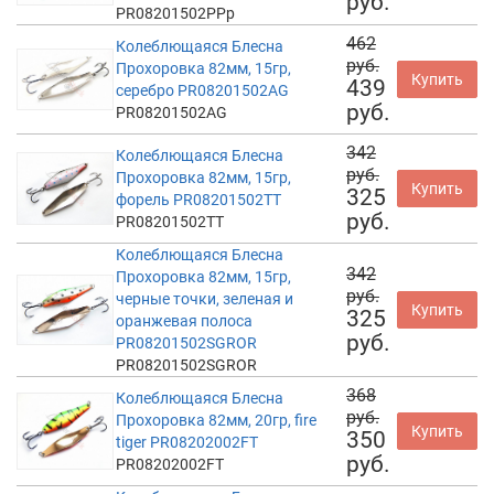
руб.
PR08201502PPp
462
Колеблющаяся Блесна
руб.
Прохоровка 82мм, 15гр,
Купить
439
серебро PR08201502AG
руб.
PR08201502AG
342
Колеблющаяся Блесна
руб.
Прохоровка 82мм, 15гр,
Купить
325
форель PR08201502TT
руб.
PR08201502TT
Колеблющаяся Блесна
342
Прохоровка 82мм, 15гр,
руб.
черные точки, зеленая и
Купить
325
оранжевая полоса
руб.
PR08201502SGROR
PR08201502SGROR
368
Колеблющаяся Блесна
руб.
Прохоровка 82мм, 20гр, fire
Купить
350
tiger PR08202002FT
руб.
PR08202002FT