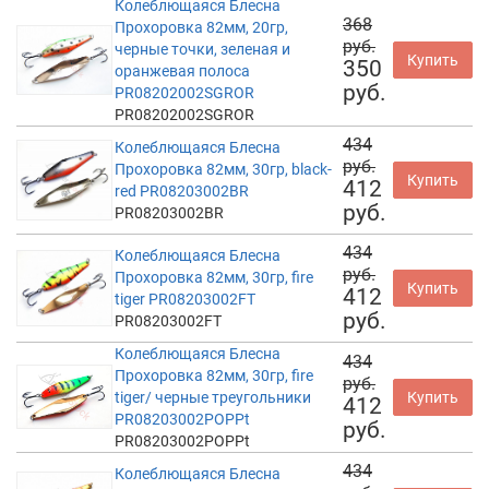
Колеблющаяся Блесна
368
Прохоровка 82мм, 20гр,
руб.
черные точки, зеленая и
Купить
350
оранжевая полоса
руб.
PR08202002SGROR
PR08202002SGROR
434
Колеблющаяся Блесна
руб.
Прохоровка 82мм, 30гр, black-
Купить
412
red PR08203002BR
руб.
PR08203002BR
434
Колеблющаяся Блесна
руб.
Прохоровка 82мм, 30гр, fire
Купить
412
tiger PR08203002FT
руб.
PR08203002FT
Колеблющаяся Блесна
434
Прохоровка 82мм, 30гр, fire
руб.
tiger/ черные треугольники
Купить
412
PR08203002POPPt
руб.
PR08203002POPPt
434
Колеблющаяся Блесна