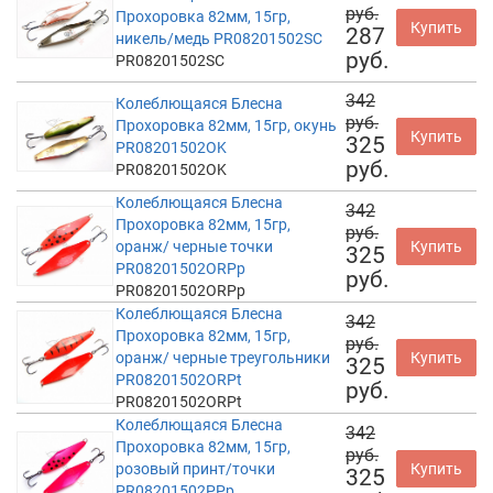
руб.
Прохоровка 82мм, 15гр,
Купить
287
никель/медь PR08201502SC
руб.
PR08201502SC
342
Колеблющаяся Блесна
руб.
Прохоровка 82мм, 15гр, окунь
Купить
325
PR08201502OK
руб.
PR08201502OK
Колеблющаяся Блесна
342
Прохоровка 82мм, 15гр,
руб.
оранж/ черные точки
Купить
325
PR08201502ORPp
руб.
PR08201502ORPp
Колеблющаяся Блесна
342
Прохоровка 82мм, 15гр,
руб.
оранж/ черные треугольники
Купить
325
PR08201502ORPt
руб.
PR08201502ORPt
Колеблющаяся Блесна
342
Прохоровка 82мм, 15гр,
руб.
розовый принт/точки
Купить
325
PR08201502PPp