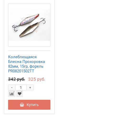
Колеблющаяся
Блесна Прохоровка
82мм, 15гр, форель
PR08201502TT
342 руб.
325 руб.
-
+
Купить