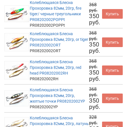
Колеблющаяся Блесна
368
Прохоровка 82мм, 20гр, fire
руб.
tiger/ черные треугольники
Купить
350
PR08202002POPPt
руб.
PR08202002POPPt
368
Колеблющаяся Блесна
руб.
Прохоровка 82мм, 20гр, or tiger
Купить
350
PR08202002ORT
руб.
PR08202002ORT
368
Колеблющаяся Блесна
руб.
Прохоровка 82мм, 20гр, red
Купить
350
head PR08202002RH
руб.
PR08202002RH
368
Колеблющаяся Блесна
руб.
Прохоровка 82мм, 20гр,
Купить
350
желтые точки PR08202002YP
руб.
PR08202002YP
328
Колеблющаяся Блесна
руб.
Прохоровка 82мм, 20гр, латунь
Купить