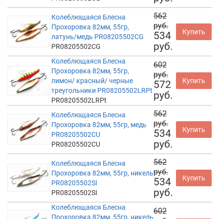
562
Колеблющаяся Блесна
руб.
Прохоровка 82мм, 55гр,
Купить
534
латунь/медь PR08205502CG
руб.
PR08205502CG
Колеблющаяся Блесна
602
Прохоровка 82мм, 55гр,
руб.
лимон/ красный/ черные
Купить
572
треугольники PR08205502LRPt
руб.
PR08205502LRPt
562
Колеблющаяся Блесна
руб.
Прохоровка 82мм, 55гр, медь
Купить
534
PR08205502CU
руб.
PR08205502CU
562
Колеблющаяся Блесна
руб.
Прохоровка 82мм, 55гр, никель
Купить
534
PR08205502SI
руб.
PR08205502SI
Колеблющаяся Блесна
602
Прохоровка 82мм, 55гр, никель