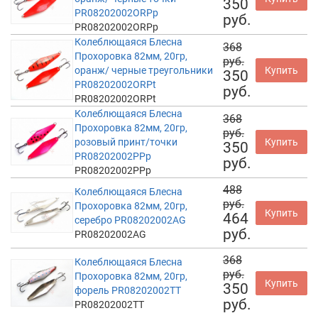
350
PR08202002ORPp
руб.
PR08202002ORPp
Колеблющаяся Блесна
368
Прохоровка 82мм, 20гр,
руб.
оранж/ черные треугольники
Купить
350
PR08202002ORPt
руб.
PR08202002ORPt
Колеблющаяся Блесна
368
Прохоровка 82мм, 20гр,
руб.
розовый принт/точки
Купить
350
PR08202002PPp
руб.
PR08202002PPp
488
Колеблющаяся Блесна
руб.
Прохоровка 82мм, 20гр,
Купить
464
серебро PR08202002AG
руб.
PR08202002AG
368
Колеблющаяся Блесна
руб.
Прохоровка 82мм, 20гр,
Купить
350
форель PR08202002TT
руб.
PR08202002TT