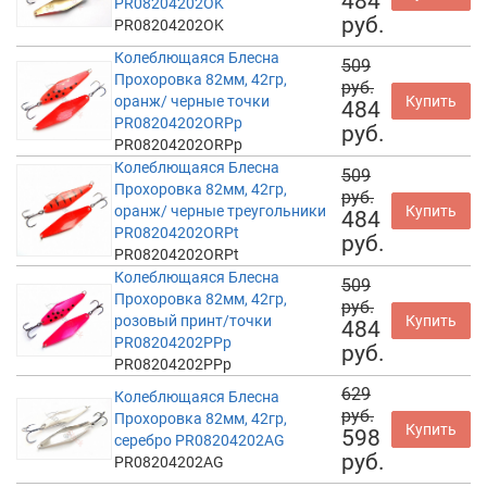
484
PR08204202OK
руб.
PR08204202OK
Колеблющаяся Блесна
509
Прохоровка 82мм, 42гр,
руб.
оранж/ черные точки
Купить
484
PR08204202ORPp
руб.
PR08204202ORPp
Колеблющаяся Блесна
509
Прохоровка 82мм, 42гр,
руб.
оранж/ черные треугольники
Купить
484
PR08204202ORPt
руб.
PR08204202ORPt
Колеблющаяся Блесна
509
Прохоровка 82мм, 42гр,
руб.
розовый принт/точки
Купить
484
PR08204202PPp
руб.
PR08204202PPp
629
Колеблющаяся Блесна
руб.
Прохоровка 82мм, 42гр,
Купить
598
серебро PR08204202AG
руб.
PR08204202AG