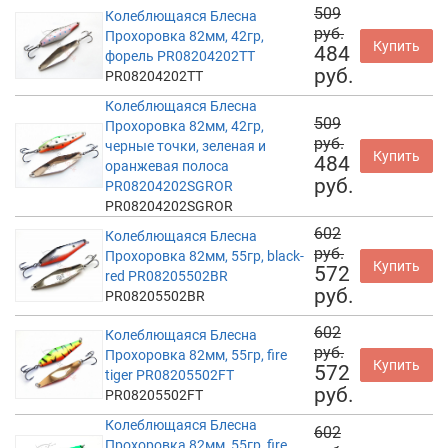
509
Колеблющаяся Блесна
руб.
Прохоровка 82мм, 42гр,
Купить
484
форель PR08204202TT
руб.
PR08204202TT
Колеблющаяся Блесна
509
Прохоровка 82мм, 42гр,
руб.
черные точки, зеленая и
Купить
484
оранжевая полоса
руб.
PR08204202SGROR
PR08204202SGROR
602
Колеблющаяся Блесна
руб.
Прохоровка 82мм, 55гр, black-
Купить
572
red PR08205502BR
руб.
PR08205502BR
602
Колеблющаяся Блесна
руб.
Прохоровка 82мм, 55гр, fire
Купить
572
tiger PR08205502FT
руб.
PR08205502FT
Колеблющаяся Блесна
602
Прохоровка 82мм, 55гр, fire