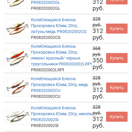
312
PR08202002GL
руб.
PR08202002GL
328
Колеблющаяся Блесна
руб.
Прохоровка 82мм, 20гр,
Купить
312
латунь/медь PR08202002CG
руб.
PR08202002CG
Колеблющаяся Блесна
368
Прохоровка 82мм, 20гр,
руб.
лимон/ красный/ черные
Купить
350
треугольники PR08202002LRPt
руб.
PR08202002LRPt
328
Колеблющаяся Блесна
руб.
Прохоровка 82мм, 20гр, медь
Купить
312
PR08202002CU
руб.
PR08202002CU
328
Колеблющаяся Блесна
руб.
Прохоровка 82мм, 20гр, никель
Купить
312
PR08202002SI
руб.
PR08202002SI