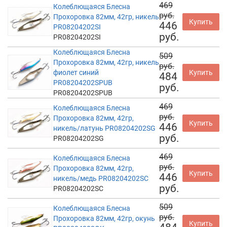
469
Колеблющаяся Блесна
руб.
Прохоровка 82мм, 42гр, никель
Купить
446
PR08204202SI
руб.
PR08204202SI
Колеблющаяся Блесна
509
Прохоровка 82мм, 42гр, никель
руб.
фиолет синий
Купить
484
PR08204202SPUB
руб.
PR08204202SPUB
469
Колеблющаяся Блесна
руб.
Прохоровка 82мм, 42гр,
Купить
446
никель/латунь PR08204202SG
руб.
PR08204202SG
469
Колеблющаяся Блесна
руб.
Прохоровка 82мм, 42гр,
Купить
446
никель/медь PR08204202SC
руб.
PR08204202SC
509
Колеблющаяся Блесна
руб.
Прохоровка 82мм, 42гр, окунь
Купить