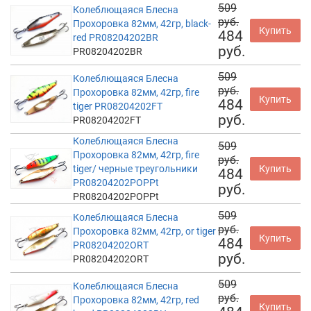
509
Колеблющаяся Блесна
руб.
Прохоровка 82мм, 42гр, black-
Купить
484
red PR08204202BR
руб.
PR08204202BR
509
Колеблющаяся Блесна
руб.
Прохоровка 82мм, 42гр, fire
Купить
484
tiger PR08204202FT
руб.
PR08204202FT
Колеблющаяся Блесна
509
Прохоровка 82мм, 42гр, fire
руб.
tiger/ черные треугольники
Купить
484
PR08204202POPPt
руб.
PR08204202POPPt
509
Колеблющаяся Блесна
руб.
Прохоровка 82мм, 42гр, or tiger
Купить
484
PR08204202ORT
руб.
PR08204202ORT
509
Колеблющаяся Блесна
руб.
Прохоровка 82мм, 42гр, red
Купить