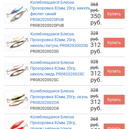
Колеблющаяся Блесна
368
Прохоровка 82мм, 20гр, никель
руб.
фиолет синий
Купить
350
PR08202002SPUB
руб.
PR08202002SPUB
328
Колеблющаяся Блесна
руб.
Прохоровка 82мм, 20гр,
Купить
312
никель/латунь PR08202002SG
руб.
PR08202002SG
328
Колеблющаяся Блесна
руб.
Прохоровка 82мм, 20гр,
Купить
312
никель/медь PR08202002SC
руб.
PR08202002SC
328
Колеблющаяся Блесна
руб.
Прохоровка 82мм, 20гр, окунь
Купить
312
PR08202002OK
руб.
PR08202002OK
Колеблющаяся Блесна
368
Прохоровка 82мм, 20гр,
руб.
оранж/ черные точки
Купить