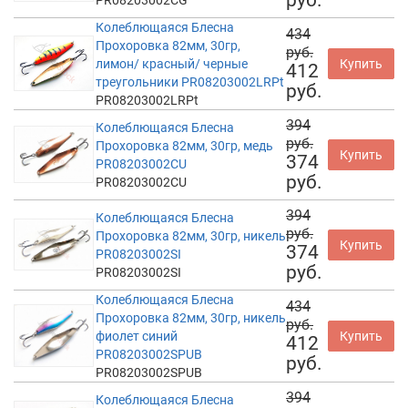
Колеблющаяся Блесна
434
Прохоровка 82мм, 30гр,
руб.
лимон/ красный/ черные
Купить
412
треугольники PR08203002LRPt
руб.
PR08203002LRPt
394
Колеблющаяся Блесна
руб.
Прохоровка 82мм, 30гр, медь
Купить
374
PR08203002CU
руб.
PR08203002CU
394
Колеблющаяся Блесна
руб.
Прохоровка 82мм, 30гр, никель
Купить
374
PR08203002SI
руб.
PR08203002SI
Колеблющаяся Блесна
434
Прохоровка 82мм, 30гр, никель
руб.
фиолет синий
Купить
412
PR08203002SPUB
руб.
PR08203002SPUB
394
Колеблющаяся Блесна