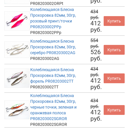
руб.
PR08203002ORPt
Колеблющаяся Блесна
434
Прохоровка 82мм, 30гр,
руб.
розовый принт/точки
Купить
412
PR08203002PPp
руб.
PR08203002PPp
554
Колеблющаяся Блесна
руб.
Прохоровка 82мм, 30гр,
Купить
526
серебро PR08203002AG
руб.
PR08203002AG
434
Колеблющаяся Блесна
руб.
Прохоровка 82мм, 30гр,
Купить
412
форель PR08203002TT
руб.
PR08203002TT
Колеблющаяся Блесна
434
Прохоровка 82мм, 30гр,
руб.
черные точки, зеленая и
Купить
412
оранжевая полоса
руб.
PR08203002SGROR
PR08203002SGROR