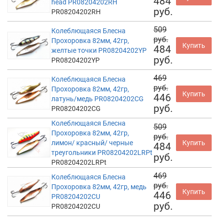
484
head PR08204202RH
руб.
PR08204202RH
509
Колеблющаяся Блесна
руб.
Прохоровка 82мм, 42гр,
Купить
484
желтые точки PR08204202YP
руб.
PR08204202YP
469
Колеблющаяся Блесна
руб.
Прохоровка 82мм, 42гр,
Купить
446
латунь/медь PR08204202CG
руб.
PR08204202CG
Колеблющаяся Блесна
509
Прохоровка 82мм, 42гр,
руб.
лимон/ красный/ черные
Купить
484
треугольники PR08204202LRPt
руб.
PR08204202LRPt
469
Колеблющаяся Блесна
руб.
Прохоровка 82мм, 42гр, медь
Купить
446
PR08204202CU
руб.
PR08204202CU