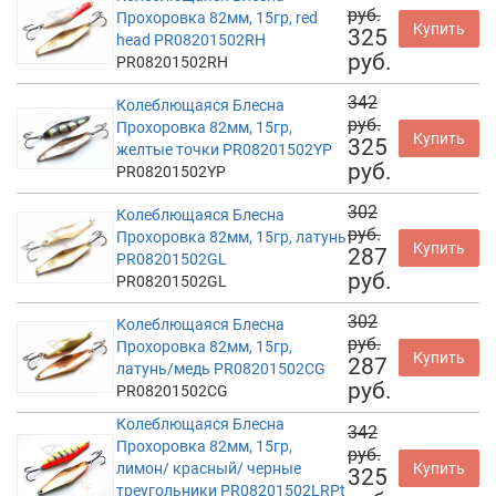
руб.
Прохоровка 82мм, 15гр, red
Купить
325
head PR08201502RH
руб.
PR08201502RH
342
Колеблющаяся Блесна
руб.
Прохоровка 82мм, 15гр,
Купить
325
желтые точки PR08201502YP
руб.
PR08201502YP
302
Колеблющаяся Блесна
руб.
Прохоровка 82мм, 15гр, латунь
Купить
287
PR08201502GL
руб.
PR08201502GL
302
Колеблющаяся Блесна
руб.
Прохоровка 82мм, 15гр,
Купить
287
латунь/медь PR08201502CG
руб.
PR08201502CG
Колеблющаяся Блесна
342
Прохоровка 82мм, 15гр,
руб.
лимон/ красный/ черные
Купить
325
треугольники PR08201502LRPt