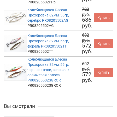
PR08205502PPp
722
Колеблющаяся Блесна
руб.
Прохоровка 82мм, 55гр,
Купить
686
серебро PR08205502AG
руб.
PR08205502AG
602
Колеблющаяся Блесна
руб.
Прохоровка 82мм, 55гр,
Купить
572
форель PR08205502TT
руб.
PR08205502TT
Колеблющаяся Блесна
602
Прохоровка 82мм, 55гр,
руб.
черные точки, зеленая и
Купить
572
оранжевая полоса
руб.
PR08205502SGROR
PR08205502SGROR
Вы смотрели