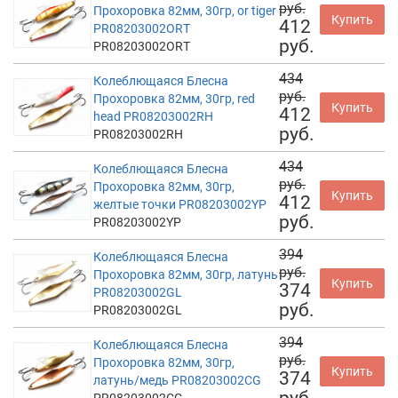
руб.
Прохоровка 82мм, 30гр, or tiger
Купить
412
PR08203002ORT
руб.
PR08203002ORT
434
Колеблющаяся Блесна
руб.
Прохоровка 82мм, 30гр, red
Купить
412
head PR08203002RH
руб.
PR08203002RH
434
Колеблющаяся Блесна
руб.
Прохоровка 82мм, 30гр,
Купить
412
желтые точки PR08203002YP
руб.
PR08203002YP
394
Колеблющаяся Блесна
руб.
Прохоровка 82мм, 30гр, латунь
Купить
374
PR08203002GL
руб.
PR08203002GL
394
Колеблющаяся Блесна
руб.
Прохоровка 82мм, 30гр,
Купить
374
латунь/медь PR08203002CG
руб.
PR08203002CG