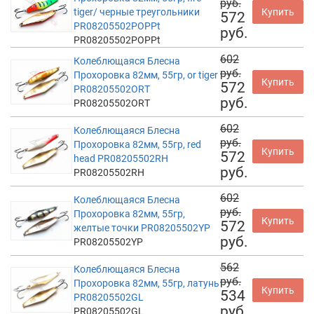
руб.
tiger/ черные треугольники
Купить
572
PR08205502POPPt
руб.
PR08205502POPPt
602
Колеблющаяся Блесна
руб.
Прохоровка 82мм, 55гр, or tiger
Купить
572
PR08205502ORT
руб.
PR08205502ORT
602
Колеблющаяся Блесна
руб.
Прохоровка 82мм, 55гр, red
Купить
572
head PR08205502RH
руб.
PR08205502RH
602
Колеблющаяся Блесна
руб.
Прохоровка 82мм, 55гр,
Купить
572
желтые точки PR08205502YP
руб.
PR08205502YP
562
Колеблющаяся Блесна
руб.
Прохоровка 82мм, 55гр, латунь
Купить
534
PR08205502GL
руб.
PR08205502GL