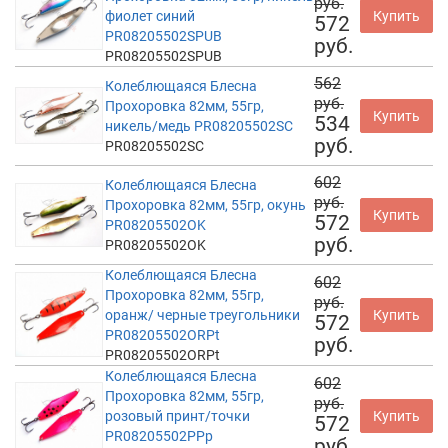
руб.
фиолет синий
Купить
572
PR08205502SPUB
руб.
PR08205502SPUB
562
Колеблющаяся Блесна
руб.
Прохоровка 82мм, 55гр,
Купить
534
никель/медь PR08205502SC
руб.
PR08205502SC
602
Колеблющаяся Блесна
руб.
Прохоровка 82мм, 55гр, окунь
Купить
572
PR08205502OK
руб.
PR08205502OK
Колеблющаяся Блесна
602
Прохоровка 82мм, 55гр,
руб.
оранж/ черные треугольники
Купить
572
PR08205502ORPt
руб.
PR08205502ORPt
Колеблющаяся Блесна
602
Прохоровка 82мм, 55гр,
руб.
розовый принт/точки
Купить
572
PR08205502PPp
руб.