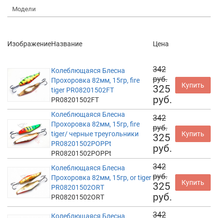
Модели
Изображение
Название
Цена
342
Колеблющаяся Блесна
руб.
Прохоровка 82мм, 15гр, fire
Купить
325
tiger PR08201502FT
руб.
PR08201502FT
Колеблющаяся Блесна
342
Прохоровка 82мм, 15гр, fire
руб.
tiger/ черные треугольники
Купить
325
PR08201502POPPt
руб.
PR08201502POPPt
342
Колеблющаяся Блесна
руб.
Прохоровка 82мм, 15гр, or tiger
Купить
325
PR08201502ORT
руб.
PR08201502ORT
342
Колеблющаяся Блесна