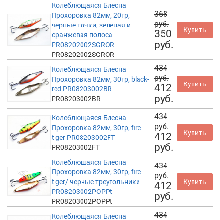
Колеблющаяся Блесна
368
Прохоровка 82мм, 20гр,
руб.
черные точки, зеленая и
Купить
350
оранжевая полоса
руб.
PR08202002SGROR
PR08202002SGROR
434
Колеблющаяся Блесна
руб.
Прохоровка 82мм, 30гр, black-
Купить
412
red PR08203002BR
руб.
PR08203002BR
434
Колеблющаяся Блесна
руб.
Прохоровка 82мм, 30гр, fire
Купить
412
tiger PR08203002FT
руб.
PR08203002FT
Колеблющаяся Блесна
434
Прохоровка 82мм, 30гр, fire
руб.
tiger/ черные треугольники
Купить
412
PR08203002POPPt
руб.
PR08203002POPPt
434
Колеблющаяся Блесна