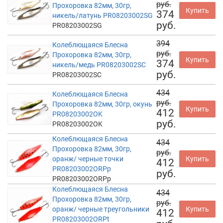
руб.
Прохоровка 82мм, 30гр,
Купить
374
никель/латунь PR08203002SG
руб.
PR08203002SG
394
Колеблющаяся Блесна
руб.
Прохоровка 82мм, 30гр,
Купить
374
никель/медь PR08203002SC
руб.
PR08203002SC
434
Колеблющаяся Блесна
руб.
Прохоровка 82мм, 30гр, окунь
Купить
412
PR08203002OK
руб.
PR08203002OK
Колеблющаяся Блесна
434
Прохоровка 82мм, 30гр,
руб.
оранж/ черные точки
Купить
412
PR08203002ORPp
руб.
PR08203002ORPp
Колеблющаяся Блесна
434
Прохоровка 82мм, 30гр,
руб.
оранж/ черные треугольники
Купить
412
PR08203002ORPt