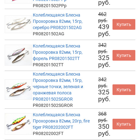
руб.
PR08201502PPp
462
Колеблющаяся Блесна
руб.
Прохоровка 82мм, 15гр,
Купить
439
серебро PR08201502AG
руб.
PR08201502AG
342
Колеблющаяся Блесна
руб.
Прохоровка 82мм, 15гр,
Купить
325
форель PR08201502TT
руб.
PR08201502TT
Колеблющаяся Блесна
342
Прохоровка 82мм, 15гр,
руб.
черные точки, зеленая и
Купить
325
оранжевая полоса
руб.
PR08201502SGROR
PR08201502SGROR
368
Колеблющаяся Блесна
руб.
Прохоровка 82мм, 20гр, fire
Купить
350
tiger PR08202002FT
руб.
PR08202002FT