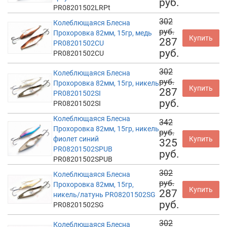
руб.
PR08201502LRPt
302
Колеблющаяся Блесна
руб.
Прохоровка 82мм, 15гр, медь
Купить
287
PR08201502CU
руб.
PR08201502CU
302
Колеблющаяся Блесна
руб.
Прохоровка 82мм, 15гр, никель
Купить
287
PR08201502SI
руб.
PR08201502SI
Колеблющаяся Блесна
342
Прохоровка 82мм, 15гр, никель
руб.
фиолет синий
Купить
325
PR08201502SPUB
руб.
PR08201502SPUB
302
Колеблющаяся Блесна
руб.
Прохоровка 82мм, 15гр,
Купить
287
никель/латунь PR08201502SG
руб.
PR08201502SG
302
Колеблющаяся Блесна