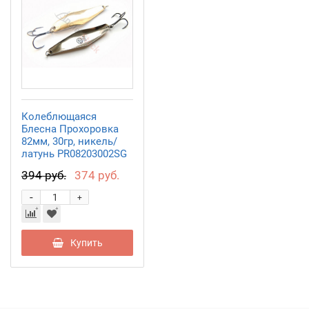
Колеблющаяся
Блесна Прохоровка
82мм, 30гр, никель/
латунь PR08203002SG
394 руб.
374 руб.
-
+
Купить