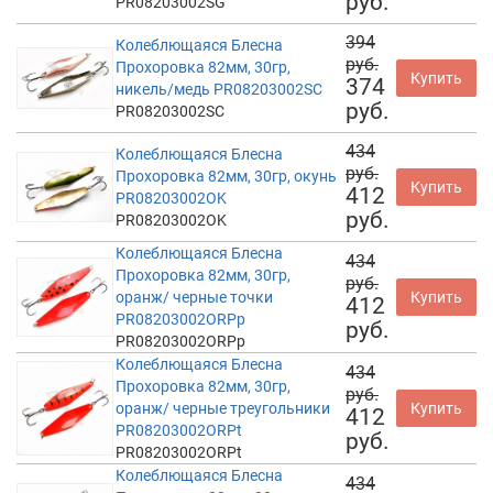
руб.
PR08203002SG
394
Колеблющаяся Блесна
руб.
Прохоровка 82мм, 30гр,
Купить
374
никель/медь PR08203002SC
руб.
PR08203002SC
434
Колеблющаяся Блесна
руб.
Прохоровка 82мм, 30гр, окунь
Купить
412
PR08203002OK
руб.
PR08203002OK
Колеблющаяся Блесна
434
Прохоровка 82мм, 30гр,
руб.
оранж/ черные точки
Купить
412
PR08203002ORPp
руб.
PR08203002ORPp
Колеблющаяся Блесна
434
Прохоровка 82мм, 30гр,
руб.
оранж/ черные треугольники
Купить
412
PR08203002ORPt
руб.
PR08203002ORPt
Колеблющаяся Блесна
434