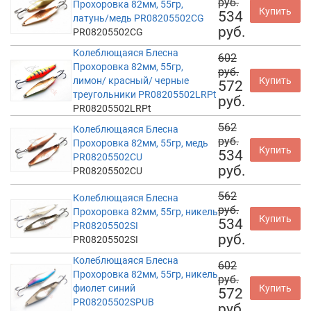
руб.
Прохоровка 82мм, 55гр,
Купить
534
латунь/медь PR08205502CG
руб.
PR08205502CG
Колеблющаяся Блесна
602
Прохоровка 82мм, 55гр,
руб.
лимон/ красный/ черные
Купить
572
треугольники PR08205502LRPt
руб.
PR08205502LRPt
562
Колеблющаяся Блесна
руб.
Прохоровка 82мм, 55гр, медь
Купить
534
PR08205502CU
руб.
PR08205502CU
562
Колеблющаяся Блесна
руб.
Прохоровка 82мм, 55гр, никель
Купить
534
PR08205502SI
руб.
PR08205502SI
Колеблющаяся Блесна
602
Прохоровка 82мм, 55гр, никель
руб.
фиолет синий
Купить
572
PR08205502SPUB
руб.