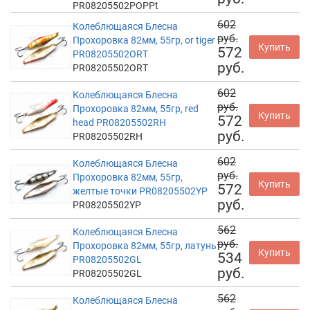
PR08205502POPPt
602
Колеблющаяся Блесна
руб.
Прохоровка 82мм, 55гр, or tiger
Купить
572
PR08205502ORT
руб.
PR08205502ORT
602
Колеблющаяся Блесна
руб.
Прохоровка 82мм, 55гр, red
Купить
572
head PR08205502RH
руб.
PR08205502RH
602
Колеблющаяся Блесна
руб.
Прохоровка 82мм, 55гр,
Купить
572
желтые точки PR08205502YP
руб.
PR08205502YP
562
Колеблющаяся Блесна
руб.
Прохоровка 82мм, 55гр, латунь
Купить
534
PR08205502GL
руб.
PR08205502GL
562
Колеблющаяся Блесна