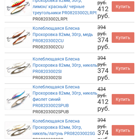
Прохоровка 82мм, 30гр,
руб.
лимон/ красный/ черные
Купить
412
треугольники PR08203002LRPt
руб.
PR08203002LRPt
394
Колеблющаяся Блесна
руб.
Прохоровка 82мм, 30гр, медь
Купить
374
PR08203002CU
руб.
PR08203002CU
394
Колеблющаяся Блесна
руб.
Прохоровка 82мм, 30гр, никель
Купить
374
PR08203002SI
руб.
PR08203002SI
Колеблющаяся Блесна
434
Прохоровка 82мм, 30гр, никель
руб.
фиолет синий
Купить
412
PR08203002SPUB
руб.
PR08203002SPUB
394
Колеблющаяся Блесна
руб.
Прохоровка 82мм, 30гр,
Купить
374
никель/латунь PR08203002SG