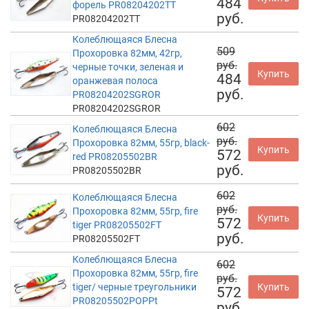
484
форель PR08204202TT
руб.
PR08204202TT
Колеблющаяся Блесна
509
Прохоровка 82мм, 42гр,
руб.
черные точки, зеленая и
Купить
484
оранжевая полоса
руб.
PR08204202SGROR
PR08204202SGROR
602
Колеблющаяся Блесна
руб.
Прохоровка 82мм, 55гр, black-
Купить
572
red PR08205502BR
руб.
PR08205502BR
602
Колеблющаяся Блесна
руб.
Прохоровка 82мм, 55гр, fire
Купить
572
tiger PR08205502FT
руб.
PR08205502FT
Колеблющаяся Блесна
602
Прохоровка 82мм, 55гр, fire
руб.
tiger/ черные треугольники
Купить
572
PR08205502POPPt
руб.