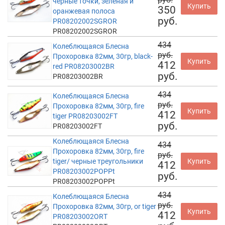
черные точки, зеленая и
Купить
350
оранжевая полоса
руб.
PR08202002SGROR
PR08202002SGROR
434
Колеблющаяся Блесна
руб.
Прохоровка 82мм, 30гр, black-
Купить
412
red PR08203002BR
руб.
PR08203002BR
434
Колеблющаяся Блесна
руб.
Прохоровка 82мм, 30гр, fire
Купить
412
tiger PR08203002FT
руб.
PR08203002FT
Колеблющаяся Блесна
434
Прохоровка 82мм, 30гр, fire
руб.
tiger/ черные треугольники
Купить
412
PR08203002POPPt
руб.
PR08203002POPPt
434
Колеблющаяся Блесна
руб.
Прохоровка 82мм, 30гр, or tiger
Купить
412
PR08203002ORT