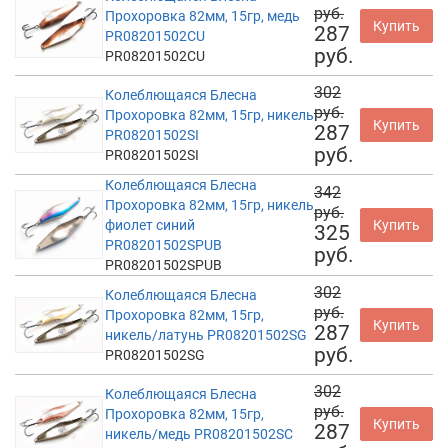
руб.
Прохоровка 82мм, 15гр, медь
Купить
287
PR08201502CU
руб.
PR08201502CU
302
Колеблющаяся Блесна
руб.
Прохоровка 82мм, 15гр, никель
Купить
287
PR08201502SI
руб.
PR08201502SI
Колеблющаяся Блесна
342
Прохоровка 82мм, 15гр, никель
руб.
фиолет синий
Купить
325
PR08201502SPUB
руб.
PR08201502SPUB
302
Колеблющаяся Блесна
руб.
Прохоровка 82мм, 15гр,
Купить
287
никель/латунь PR08201502SG
руб.
PR08201502SG
302
Колеблющаяся Блесна
руб.
Прохоровка 82мм, 15гр,
Купить
287
никель/медь PR08201502SC