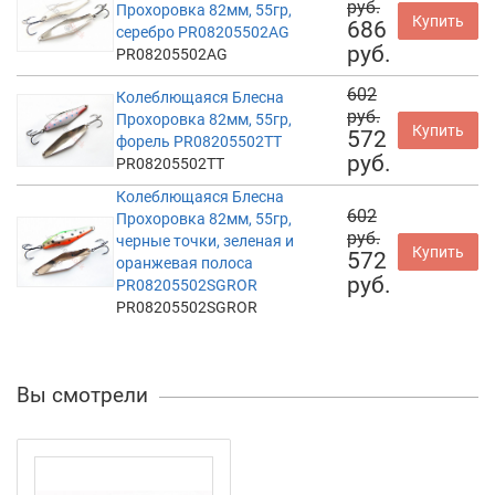
руб.
Прохоровка 82мм, 55гр,
Купить
686
серебро PR08205502AG
руб.
PR08205502AG
602
Колеблющаяся Блесна
руб.
Прохоровка 82мм, 55гр,
Купить
572
форель PR08205502TT
руб.
PR08205502TT
Колеблющаяся Блесна
602
Прохоровка 82мм, 55гр,
руб.
черные точки, зеленая и
Купить
572
оранжевая полоса
руб.
PR08205502SGROR
PR08205502SGROR
Вы смотрели