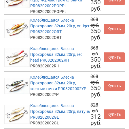
350
PR08202002POPPt
руб.
PR08202002POPPt
368
Колеблющаяся Блесна
руб.
Прохоровка 82мм, 20гр, or tiger
Купить
350
PR08202002ORT
руб.
PR08202002ORT
368
Колеблющаяся Блесна
руб.
Прохоровка 82мм, 20гр, red
Купить
350
head PR08202002RH
руб.
PR08202002RH
368
Колеблющаяся Блесна
руб.
Прохоровка 82мм, 20гр,
Купить
350
желтые точки PR08202002YP
руб.
PR08202002YP
328
Колеблющаяся Блесна
руб.
Прохоровка 82мм, 20гр, латунь
Купить
312
PR08202002GL
руб.
PR08202002GL