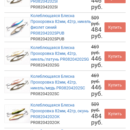
446
PR08204202SI
руб.
PR08204202SI
Колеблющаяся Блесна
509
Прохоровка 82мм, 42гр, никель
руб.
фиолет синий
Купить
484
PR08204202SPUB
руб.
PR08204202SPUB
469
Колеблющаяся Блесна
руб.
Прохоровка 82мм, 42гр,
Купить
446
никель/латунь PR08204202SG
руб.
PR08204202SG
469
Колеблющаяся Блесна
руб.
Прохоровка 82мм, 42гр,
Купить
446
никель/медь PR08204202SC
руб.
PR08204202SC
509
Колеблющаяся Блесна
руб.
Прохоровка 82мм, 42гр, окунь
Купить
484
PR08204202OK
руб.
PR08204202OK