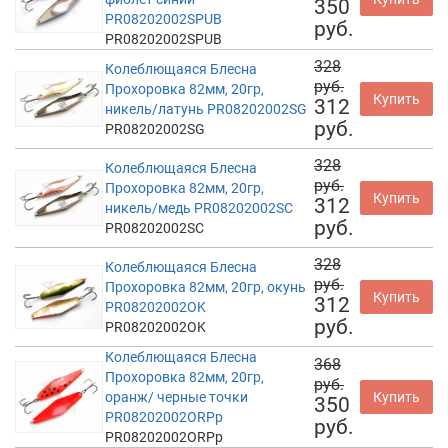
350
PR08202002SPUB
руб.
PR08202002SPUB
328
Колеблющаяся Блесна
руб.
Прохоровка 82мм, 20гр,
Купить
312
никель/латунь PR08202002SG
руб.
PR08202002SG
328
Колеблющаяся Блесна
руб.
Прохоровка 82мм, 20гр,
Купить
312
никель/медь PR08202002SC
руб.
PR08202002SC
328
Колеблющаяся Блесна
руб.
Прохоровка 82мм, 20гр, окунь
Купить
312
PR08202002OK
руб.
PR08202002OK
Колеблющаяся Блесна
368
Прохоровка 82мм, 20гр,
руб.
оранж/ черные точки
Купить
350
PR08202002ORPp
руб.
PR08202002ORPp