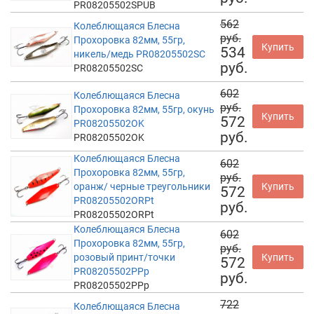
PR08205502SPUB
562
Колеблющаяся Блесна
руб.
Прохоровка 82мм, 55гр,
Купить
534
никель/медь PR08205502SC
руб.
PR08205502SC
602
Колеблющаяся Блесна
руб.
Прохоровка 82мм, 55гр, окунь
Купить
572
PR08205502OK
руб.
PR08205502OK
Колеблющаяся Блесна
602
Прохоровка 82мм, 55гр,
руб.
оранж/ черные треугольники
Купить
572
PR08205502ORPt
руб.
PR08205502ORPt
Колеблющаяся Блесна
602
Прохоровка 82мм, 55гр,
руб.
розовый принт/точки
Купить
572
PR08205502PPp
руб.
PR08205502PPp
722
Колеблющаяся Блесна