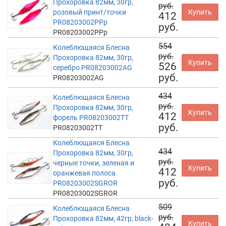
Прохоровка 82мм, 30гр,
руб.
розовый принт/точки
Купить
412
PR08203002PPp
руб.
PR08203002PPp
554
Колеблющаяся Блесна
руб.
Прохоровка 82мм, 30гр,
Купить
526
серебро PR08203002AG
руб.
PR08203002AG
434
Колеблющаяся Блесна
руб.
Прохоровка 82мм, 30гр,
Купить
412
форель PR08203002TT
руб.
PR08203002TT
Колеблющаяся Блесна
434
Прохоровка 82мм, 30гр,
руб.
черные точки, зеленая и
Купить
412
оранжевая полоса
руб.
PR08203002SGROR
PR08203002SGROR
509
Колеблющаяся Блесна
руб.
Прохоровка 82мм, 42гр, black-
Купить