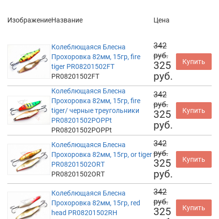
Изображение
Название
Цена
342
Колеблющаяся Блесна
руб.
Прохоровка 82мм, 15гр, fire
Купить
325
tiger PR08201502FT
руб.
PR08201502FT
Колеблющаяся Блесна
342
Прохоровка 82мм, 15гр, fire
руб.
tiger/ черные треугольники
Купить
325
PR08201502POPPt
руб.
PR08201502POPPt
342
Колеблющаяся Блесна
руб.
Прохоровка 82мм, 15гр, or tiger
Купить
325
PR08201502ORT
руб.
PR08201502ORT
342
Колеблющаяся Блесна
руб.
Прохоровка 82мм, 15гр, red
Купить
325
head PR08201502RH