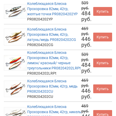
509
Колеблющаяся Блесна
руб.
Прохоровка 82мм, 42гр,
Купить
484
желтые точки PR08204202YP
руб.
PR08204202YP
469
Колеблющаяся Блесна
руб.
Прохоровка 82мм, 42гр,
Купить
446
латунь/медь PR08204202CG
руб.
PR08204202CG
Колеблющаяся Блесна
509
Прохоровка 82мм, 42гр,
руб.
лимон/ красный/ черные
Купить
484
треугольники PR08204202LRPt
руб.
PR08204202LRPt
469
Колеблющаяся Блесна
руб.
Прохоровка 82мм, 42гр, медь
Купить
446
PR08204202CU
руб.
PR08204202CU
469
Колеблющаяся Блесна
руб.
Прохоровка 82мм, 42гр, никель
Купить