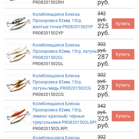
руб.
PR08201502RH
342
Колеблющаяся Блесна
руб.
Прохоровка 82мм, 15гр,
Купить
325
желтые точки PR08201502YP
руб.
PR08201502YP
302
Колеблющаяся Блесна
руб.
Прохоровка 82мм, 15гр, латунь
Купить
287
PR08201502GL
руб.
PR08201502GL
302
Колеблющаяся Блесна
руб.
Прохоровка 82мм, 15гр,
Купить
287
латунь/медь PR08201502CG
руб.
PR08201502CG
Колеблющаяся Блесна
342
Прохоровка 82мм, 15гр,
руб.
лимон/ красный/ черные
Купить
325
треугольники PR08201502LRPt
руб.
PR08201502LRPt
302
Колеблющаяся Блесна