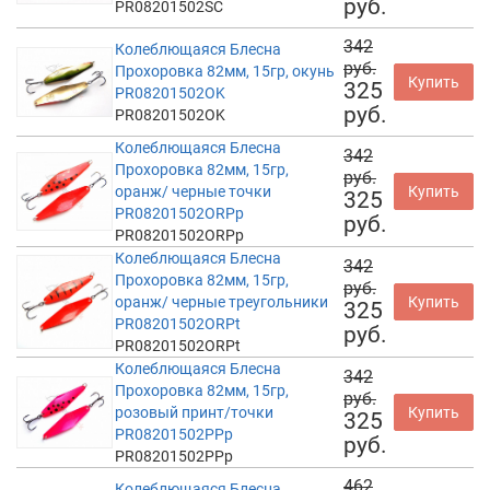
руб.
PR08201502SC
342
Колеблющаяся Блесна
руб.
Прохоровка 82мм, 15гр, окунь
Купить
325
PR08201502OK
руб.
PR08201502OK
Колеблющаяся Блесна
342
Прохоровка 82мм, 15гр,
руб.
оранж/ черные точки
Купить
325
PR08201502ORPp
руб.
PR08201502ORPp
Колеблющаяся Блесна
342
Прохоровка 82мм, 15гр,
руб.
оранж/ черные треугольники
Купить
325
PR08201502ORPt
руб.
PR08201502ORPt
Колеблющаяся Блесна
342
Прохоровка 82мм, 15гр,
руб.
розовый принт/точки
Купить
325
PR08201502PPp
руб.
PR08201502PPp
462
Колеблющаяся Блесна