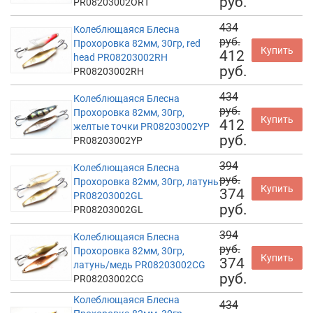
руб.
PR08203002ORT
434
Колеблющаяся Блесна
руб.
Прохоровка 82мм, 30гр, red
Купить
412
head PR08203002RH
руб.
PR08203002RH
434
Колеблющаяся Блесна
руб.
Прохоровка 82мм, 30гр,
Купить
412
желтые точки PR08203002YP
руб.
PR08203002YP
394
Колеблющаяся Блесна
руб.
Прохоровка 82мм, 30гр, латунь
Купить
374
PR08203002GL
руб.
PR08203002GL
394
Колеблющаяся Блесна
руб.
Прохоровка 82мм, 30гр,
Купить
374
латунь/медь PR08203002CG
руб.
PR08203002CG
Колеблющаяся Блесна
434