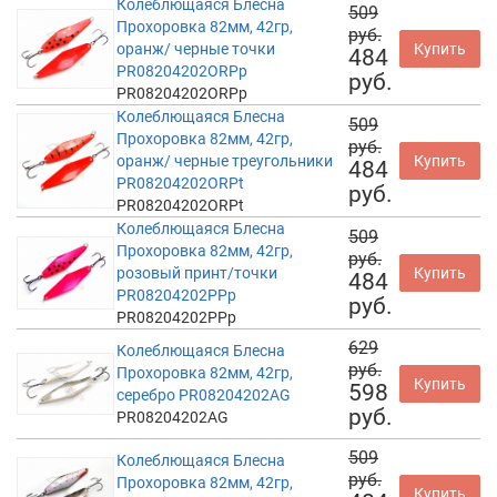
Колеблющаяся Блесна
509
Прохоровка 82мм, 42гр,
руб.
оранж/ черные точки
Купить
484
PR08204202ORPp
руб.
PR08204202ORPp
Колеблющаяся Блесна
509
Прохоровка 82мм, 42гр,
руб.
оранж/ черные треугольники
Купить
484
PR08204202ORPt
руб.
PR08204202ORPt
Колеблющаяся Блесна
509
Прохоровка 82мм, 42гр,
руб.
розовый принт/точки
Купить
484
PR08204202PPp
руб.
PR08204202PPp
629
Колеблющаяся Блесна
руб.
Прохоровка 82мм, 42гр,
Купить
598
серебро PR08204202AG
руб.
PR08204202AG
509
Колеблющаяся Блесна
руб.
Прохоровка 82мм, 42гр,
Купить