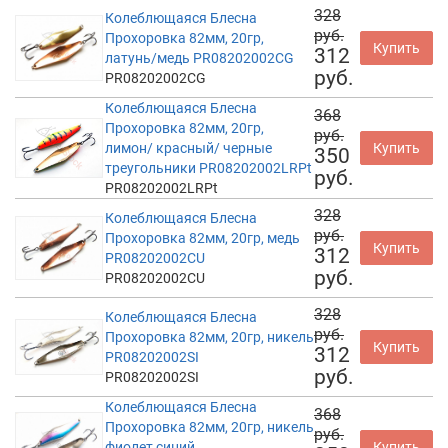
328
Колеблющаяся Блесна
руб.
Прохоровка 82мм, 20гр,
Купить
312
латунь/медь PR08202002CG
руб.
PR08202002CG
Колеблющаяся Блесна
368
Прохоровка 82мм, 20гр,
руб.
лимон/ красный/ черные
Купить
350
треугольники PR08202002LRPt
руб.
PR08202002LRPt
328
Колеблющаяся Блесна
руб.
Прохоровка 82мм, 20гр, медь
Купить
312
PR08202002CU
руб.
PR08202002CU
328
Колеблющаяся Блесна
руб.
Прохоровка 82мм, 20гр, никель
Купить
312
PR08202002SI
руб.
PR08202002SI
Колеблющаяся Блесна
368
Прохоровка 82мм, 20гр, никель
руб.
фиолет синий
Купить