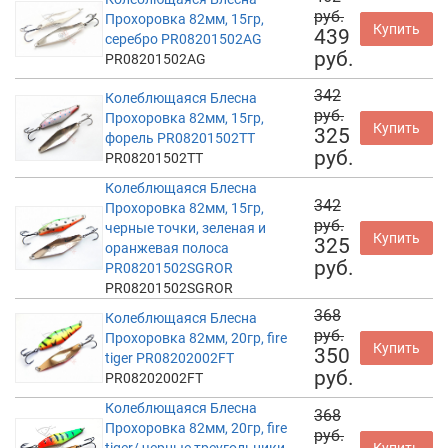
руб.
Прохоровка 82мм, 15гр,
Купить
439
серебро PR08201502AG
руб.
PR08201502AG
342
Колеблющаяся Блесна
руб.
Прохоровка 82мм, 15гр,
Купить
325
форель PR08201502TT
руб.
PR08201502TT
Колеблющаяся Блесна
342
Прохоровка 82мм, 15гр,
руб.
черные точки, зеленая и
Купить
325
оранжевая полоса
руб.
PR08201502SGROR
PR08201502SGROR
368
Колеблющаяся Блесна
руб.
Прохоровка 82мм, 20гр, fire
Купить
350
tiger PR08202002FT
руб.
PR08202002FT
Колеблющаяся Блесна
368
Прохоровка 82мм, 20гр, fire
руб.
tiger/ черные треугольники
Купить