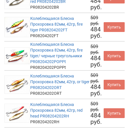
484
red PR08204202BR
руб.
PR08204202BR
509
Колеблющаяся Блесна
руб.
Прохоровка 82мм, 42гр, fire
Купить
484
tiger PR08204202FT
руб.
PR08204202FT
Колеблющаяся Блесна
509
Прохоровка 82мм, 42гр, fire
руб.
tiger/ черные треугольники
Купить
484
PR08204202POPPt
руб.
PR08204202POPPt
509
Колеблющаяся Блесна
руб.
Прохоровка 82мм, 42гр, or tiger
Купить
484
PR08204202ORT
руб.
PR08204202ORT
509
Колеблющаяся Блесна
руб.
Прохоровка 82мм, 42гр, red
Купить
484
head PR08204202RH
руб.
PR08204202RH