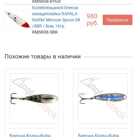
RMSR08-RYGR
Колеблющаяся блесна
незацепляйка RAPALA
980
Rattlin' Minnow Spoon 08
Предзаказ
руб.
/SBR / 8см, 16гр.
RMSR08-SBR
Похожие товары в наличии
Блесна Kopsu-Kuha
Блесна Kopsu-Kuha