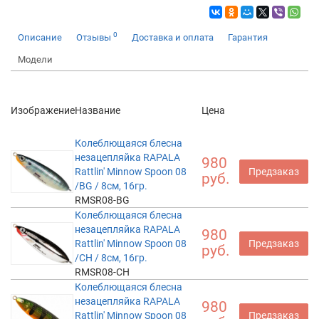
0
Описание
Отзывы
Доставка и оплата
Гарантия
Модели
Изображение
Название
Цена
Колеблющаяся блесна
незацепляйка RAPALA
980
Rattlin' Minnow Spoon 08
Предзаказ
руб.
/BG / 8см, 16гр.
RMSR08-BG
Колеблющаяся блесна
незацепляйка RAPALA
980
Rattlin' Minnow Spoon 08
Предзаказ
руб.
/CH / 8см, 16гр.
RMSR08-CH
Колеблющаяся блесна
незацепляйка RAPALA
980
Rattlin' Minnow Spoon 08
Предзаказ