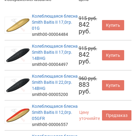
Колеблющаяся блесна
915 руб.
Smith Baitis II 17,0гр.
842
Купить
01G
руб.
smith00-00004484
Колеблющаяся блесна
915 руб.
Smith Baitis II 17,0гр.
842
Купить
14BHG
руб.
smith00-00004497
Колеблющаяся блесна
960 руб.
Smith Baitis II 22,0гр.
883
Купить
14BHG
руб.
smith00-00005200
Колеблющаяся блесна
Smith Baitis II 12,0гр.
Цену
Предзаказ
05GFR
уточняйте
smith00-00006557