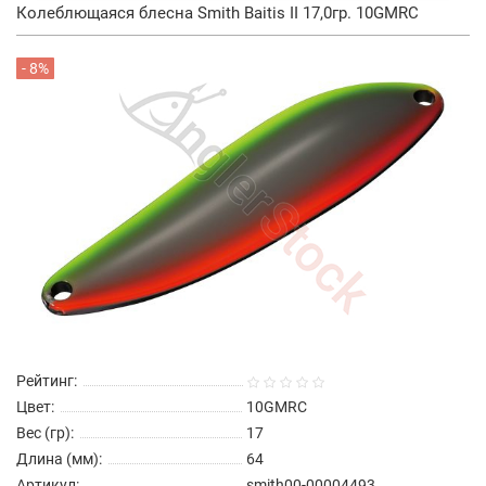
Колеблющаяся блесна Smith Baitis II 17,0гр. 10GMRC
- 8%
Рейтинг:
Цвет:
10GMRC
Вес (гр):
17
Длина (мм):
64
Артикул:
smith00-00004493