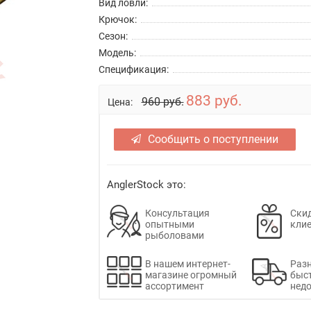
Вид ловли:
Крючок:
Сезон:
Модель:
Спецификация:
883 руб.
960 руб.
Цена:
Сообщить о поступлении
AnglerStock это:
Консультация
Скид
опытными
кли
рыболовами
В нашем интернет-
Раз
магазине огромный
быс
ассортимент
недо