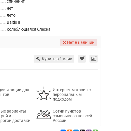
спиннинг
нет
лето
Baitis II
колеблющаяся блесна
Нет в наличии
Купить в 1 клик
ки и акции для
Интернет магазин с
ентов
персональным
подходом
ные варианты
Сотни пунктов
трой и
самовывоза по всей
рогой доставки
России