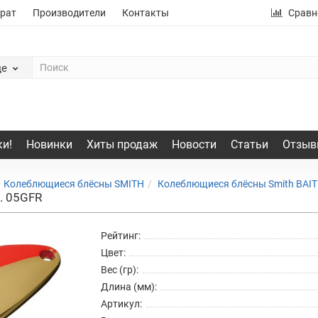
рат
Производители
Контакты
Сравн
де
и!
Новинки
Хиты продаж
Новости
Статьи
Отзыв
Колеблющиеся блёсны SMITH
Колеблющиеся блёсны Smith BAITI
р. 05GFR
Рейтинг:
Цвет:
Вес (гр):
Длина (мм):
Артикул: