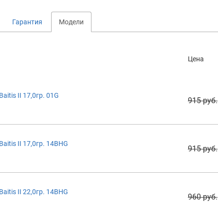
Гарантия
Модели
Цена
tis II 17,0гр. 01G
915 руб.
itis II 17,0гр. 14BHG
915 руб.
itis II 22,0гр. 14BHG
960 руб.