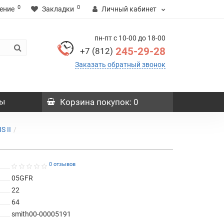
0
0
ение
Закладки
Личный кабинет
пн-пт с 10-00 до 18-00
245-29-28
+7 (812)
Заказать обратный звонок
ы
Корзина
покупок
: 0
S II
0 отзывов
05GFR
22
64
smith00-00005191