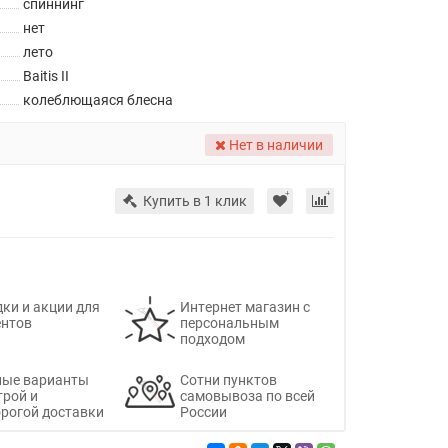
спиннинг
нет
лето
Baitis II
колеблющаяся блесна
Нет в наличии
Купить в 1 клик
ки и акции для
Интернет магазин с
ентов
персональным
подходом
ные варианты
Сотни пунктов
трой и
самовывоза по всей
рогой доставки
России