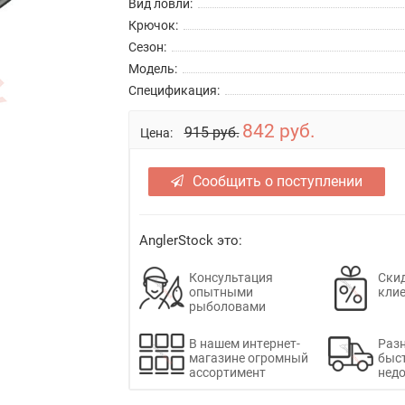
Вид ловли:
Крючок:
Сезон:
Модель:
Спецификация:
842 руб.
915 руб.
Цена:
Сообщить о поступлении
AnglerStock это:
Консультация
Скид
опытными
кли
рыболовами
В нашем интернет-
Раз
магазине огромный
быс
ассортимент
недо