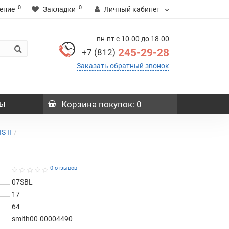
0
0
ение
Закладки
Личный кабинет
пн-пт с 10-00 до 18-00
245-29-28
+7 (812)
Заказать обратный звонок
ы
Корзина
покупок
: 0
S II
0 отзывов
07SBL
17
64
smith00-00004490