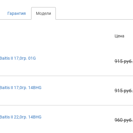
Гарантия
Модели
Цена
tis II 17,0гр. 01G
915 руб.
itis II 17,0гр. 14BHG
915 руб.
itis II 22,0гр. 14BHG
960 руб.