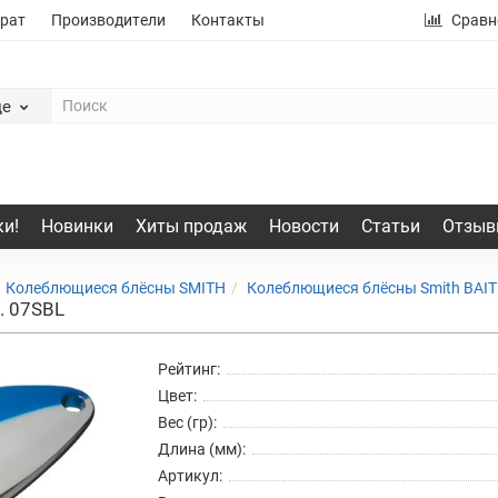
рат
Производители
Контакты
Сравн
де
и!
Новинки
Хиты продаж
Новости
Статьи
Отзыв
Колеблющиеся блёсны SMITH
Колеблющиеся блёсны Smith BAITI
р. 07SBL
Рейтинг:
Цвет:
Вес (гр):
Длина (мм):
Артикул: