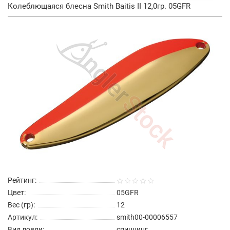
Колеблющаяся блесна Smith Baitis II 12,0гр. 05GFR
Рейтинг:
Цвет:
05GFR
Вес (гр):
12
Артикул:
smith00-00006557
Вид ловли:
спиннинг