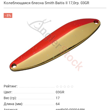
Колеблющаяся блесна Smith Baitis II 17,0гр. 03GR
- 8%
Рейтинг:
Цвет:
03GR
Вес (гр):
17
Длина (мм):
64
Артикул:
smith00-00004486