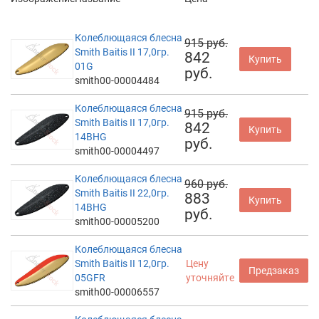
Колеблющаяся блесна
915 руб.
Smith Baitis II 17,0гр.
842
Купить
01G
руб.
smith00-00004484
Колеблющаяся блесна
915 руб.
Smith Baitis II 17,0гр.
842
Купить
14BHG
руб.
smith00-00004497
Колеблющаяся блесна
960 руб.
Smith Baitis II 22,0гр.
883
Купить
14BHG
руб.
smith00-00005200
Колеблющаяся блесна
Smith Baitis II 12,0гр.
Цену
Предзаказ
05GFR
уточняйте
smith00-00006557