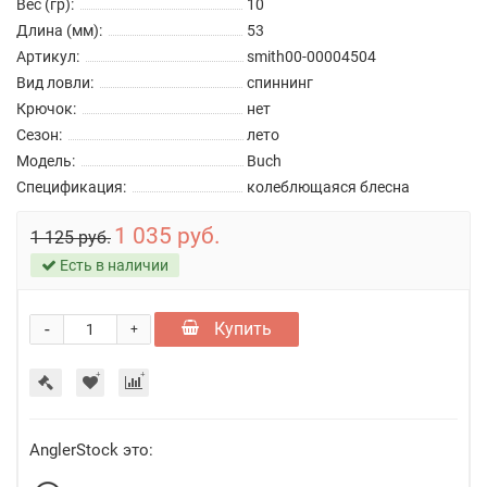
Вес (гр):
10
Длина (мм):
53
Артикул:
smith00-00004504
Вид ловли:
спиннинг
Крючок:
нет
Сезон:
лето
Модель:
Buch
Спецификация:
колеблющаяся блесна
1 035 руб.
1 125 руб.
Есть в наличии
-
Купить
+
AnglerStock это: