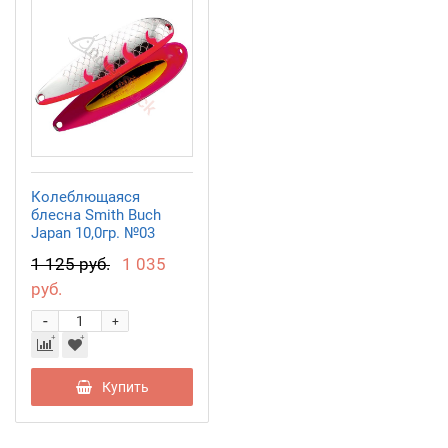
Колеблющаяся
блесна Smith Buch
Japan 10,0гр. №03
1 125 руб.
1 035
руб.
-
+
Купить