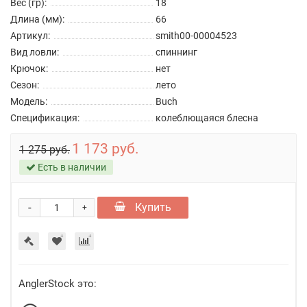
Вес (гр):
18
Длина (мм):
66
Артикул:
smith00-00004523
Вид ловли:
спиннинг
Крючок:
нет
Сезон:
лето
Модель:
Buch
Спецификация:
колеблющаяся блесна
1 173 руб.
1 275 руб.
Есть в наличии
-
Купить
+
AnglerStock это: