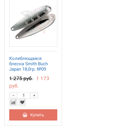
Колеблющаяся
блесна Smith Buch
Japan 18,0гр. №09
1 275 руб.
1 173
руб.
-
+
Купить