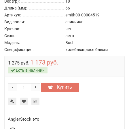
Вес (гр):
18
Длина (мм):
66
Артикул:
smith00-00004519
Вид ловли:
спиннинг
Крючок:
нет
Сезон:
лето
Модель:
Buch
Спецификация:
колеблющаяся блесна
1 173 руб.
1 275 руб.
Есть в наличии
-
Купить
+
AnglerStock это: