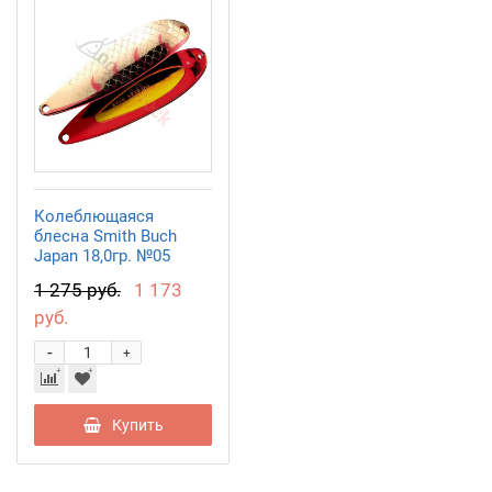
Колеблющаяся
блесна Smith Buch
Japan 18,0гр. №05
1 275 руб.
1 173
руб.
-
+
Купить