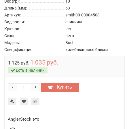
Вес (гр):
10
Длина (мм):
53
Артикул:
smith00-00004508
Вид ловли:
спиннинг
Крючок:
нет
Сезон:
лето
Модель:
Buch
Спецификация:
колеблющаяся блесна
1 035 руб.
1 125 руб.
Есть в наличии
-
Купить
+
AnglerStock это: