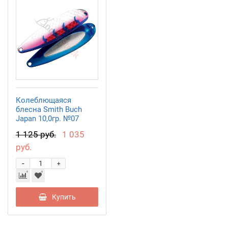
Колеблющаяся
блесна Smith Buch
Japan 10,0гр. №07
1 125 руб.
1 035
руб.
-
+
Купить