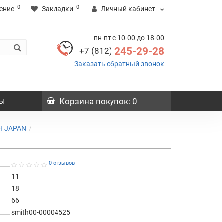
0
0
ение
Закладки
Личный кабинет
пн-пт с 10-00 до 18-00
245-29-28
+7 (812)
Заказать обратный звонок
ы
Корзина
покупок
: 0
H JAPAN
0 отзывов
11
18
66
smith00-00004525