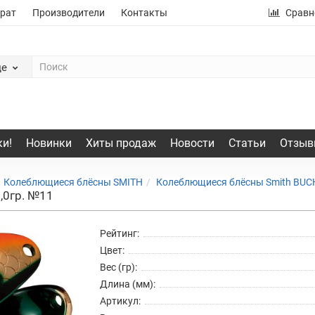
рат
Производители
Контакты
Сравн
де
и!
Новинки
Хиты продаж
Новости
Статьи
Отзыв
Колеблющиеся блёсны SMITH
Колеблющиеся блёсны Smith BUC
,0гр. №11
Рейтинг:
Цвет:
Вес (гр):
Длина (мм):
Артикул: