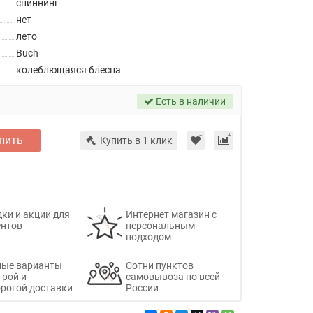
спиннинг
нет
лето
Buch
колеблющаяся блесна
Есть в наличии
пить
Купить в 1 клик
ки и акции для
Интернет магазин с
ентов
персональным
подходом
ные варианты
Сотни пунктов
трой и
самовывоза по всей
рогой доставки
России