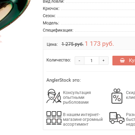
Вид ловли:
Крючок:
Сезон:
Модель:
Спецификация:
1 173 руб.
1 275 руб.
Цена:
-
Ку
Количество:
+
AnglerStock это:
Консультация
Скид
опытными
кли
рыболовами
В нашем интернет-
Раз
магазине огромный
быс
ассортимент
недо