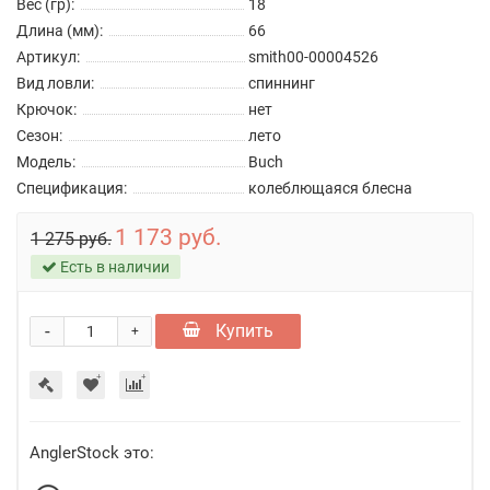
Вес (гр):
18
Длина (мм):
66
Артикул:
smith00-00004526
Вид ловли:
спиннинг
Крючок:
нет
Сезон:
лето
Модель:
Buch
Спецификация:
колеблющаяся блесна
1 173 руб.
1 275 руб.
Есть в наличии
-
Купить
+
AnglerStock это: