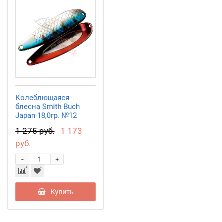
Колеблющаяся
блесна Smith Buch
Japan 18,0гр. №12
1 275 руб.
1 173
руб.
-
+
Купить