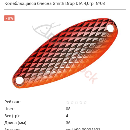
Колеблющаяся блесна Smith Drop DIA 4,0гр. №08
- 8%
Рейтинг:
Цвет:
08
Вес (гр):
4
Длина (мм):
36
Артикул:
smith00-00004601