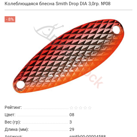
Колеблющаяся блесна Smith Drop DIA 3,0гр. №08
- 8%
Рейтинг:
Цвет:
08
Вес (гр):
3
Длина (мм):
29
Артикул:
smith00-00004588