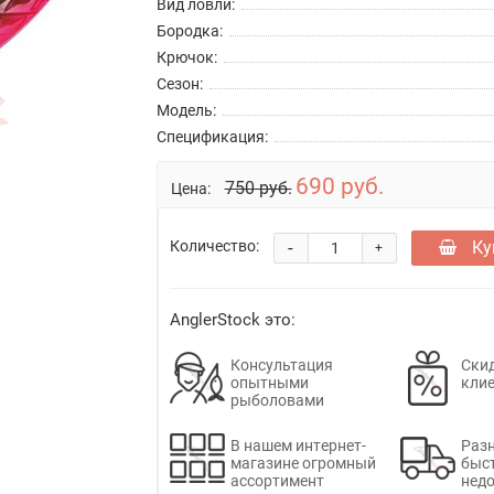
Вид ловли:
Бородка:
Крючок:
Сезон:
Модель:
Спецификация:
690 руб.
750 руб.
Цена:
-
Ку
Количество:
+
AnglerStock это:
Консультация
Скид
опытными
кли
рыболовами
В нашем интернет-
Раз
магазине огромный
быс
ассортимент
недо