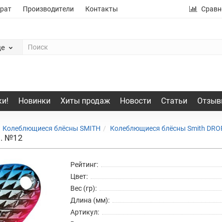
рат
Производители
Контакты
Сравн
де
и!
Новинки
Хиты продаж
Новости
Статьи
Отзыв
Колеблющиеся блёсны SMITH
Колеблющиеся блёсны Smith DRO
р. №12
Рейтинг:
Цвет:
Вес (гр):
Длина (мм):
Артикул: