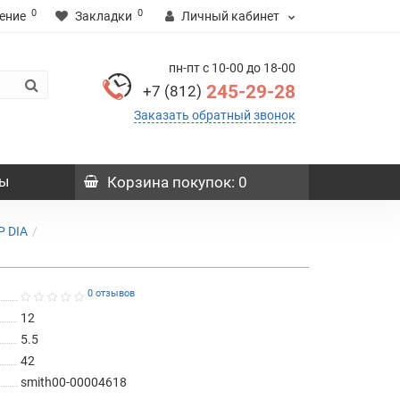
0
0
ение
Закладки
Личный кабинет
пн-пт с 10-00 до 18-00
245-29-28
+7 (812)
Заказать обратный звонок
ы
Корзина
покупок
: 0
P DIA
0 отзывов
12
5.5
42
smith00-00004618