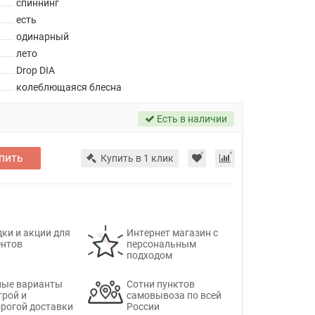
спиннинг
есть
одинарный
лето
Drop DIA
колеблющаяся блесна
Есть в наличии
пить
Купить в 1 клик
ки и акции для
Интернет магазин с
ентов
персональным
подходом
ные варианты
Сотни пунктов
трой и
самовывоза по всей
рогой доставки
России