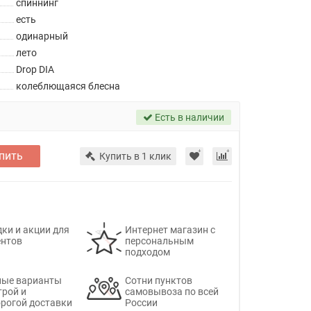
спиннинг
есть
одинарный
лето
Drop DIA
колеблющаяся блесна
Есть в наличии
пить
Купить в 1 клик
ки и акции для
Интернет магазин с
ентов
персональным
подходом
ные варианты
Сотни пунктов
трой и
самовывоза по всей
рогой доставки
России