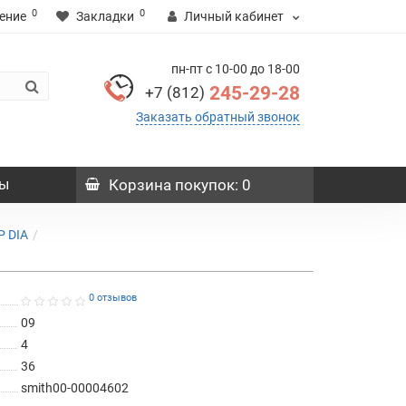
0
0
ение
Закладки
Личный кабинет
пн-пт с 10-00 до 18-00
245-29-28
+7 (812)
Заказать обратный звонок
ы
Корзина
покупок
: 0
P DIA
0 отзывов
09
4
36
smith00-00004602