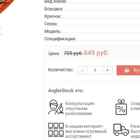
Вид ловли:
Бородка:
Крючок:
Сезон:
Модель:
Спецификация:
649 руб.
705 руб.
Цена:
-
Ку
Количество:
+
AnglerStock это:
Консультация
Скид
опытными
кли
рыболовами
В нашем интернет-
Раз
магазине огромный
быс
ассортимент
недо