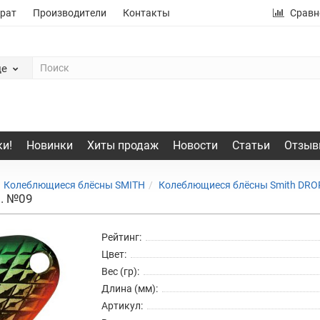
рат
Производители
Контакты
Сравн
де
и!
Новинки
Хиты продаж
Новости
Статьи
Отзыв
Колеблющиеся блёсны SMITH
Колеблющиеся блёсны Smith DRO
р. №09
Рейтинг:
Цвет:
Вес (гр):
Длина (мм):
Артикул: