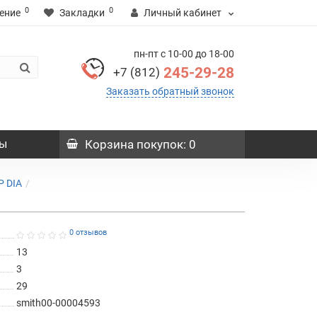
0
0
ение
Закладки
Личный кабинет
пн-пт с 10-00 до 18-00
245-29-28
+7 (812)
Заказать обратный звонок
ы
Корзина
покупок
: 0
P DIA
0 отзывов
13
3
29
smith00-00004593