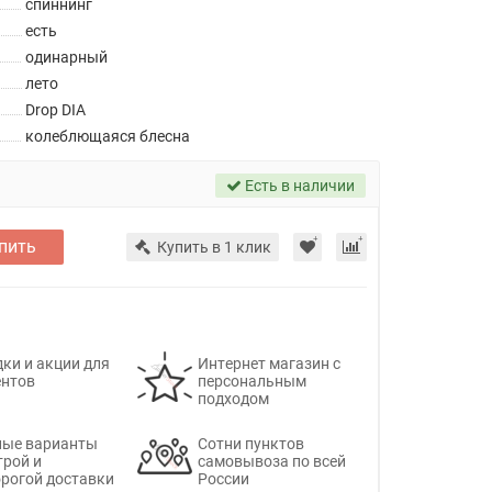
спиннинг
есть
одинарный
лето
Drop DIA
колеблющаяся блесна
Есть в наличии
пить
Купить в 1 клик
ки и акции для
Интернет магазин с
ентов
персональным
подходом
ные варианты
Сотни пунктов
трой и
самовывоза по всей
рогой доставки
России