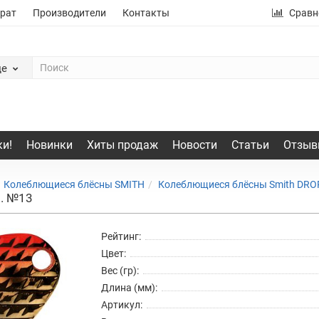
рат
Производители
Контакты
Сравн
де
и!
Новинки
Хиты продаж
Новости
Статьи
Отзыв
Колеблющиеся блёсны SMITH
Колеблющиеся блёсны Smith DRO
р. №13
Рейтинг:
Цвет:
Вес (гр):
Длина (мм):
Артикул: