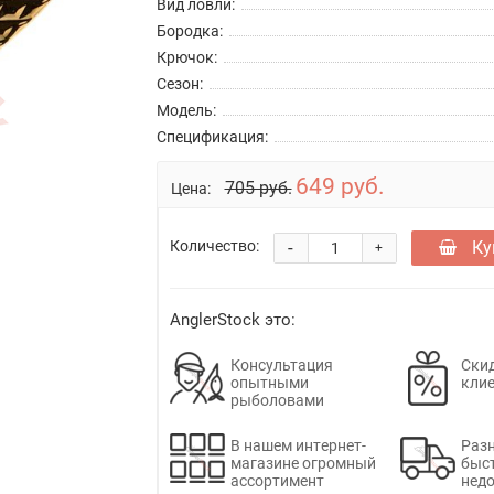
Вид ловли:
Бородка:
Крючок:
Сезон:
Модель:
Спецификация:
649 руб.
705 руб.
Цена:
-
Ку
Количество:
+
AnglerStock это:
Консультация
Скид
опытными
кли
рыболовами
В нашем интернет-
Раз
магазине огромный
быс
ассортимент
недо