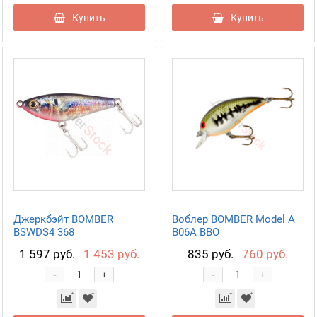
Купить
Купить
Джеркбэйт BOMBER
Воблер BOMBER Model A
BSWDS4 368
B06A BBO
1 597 руб.
1 453 руб.
835 руб.
760 руб.
-
-
+
+