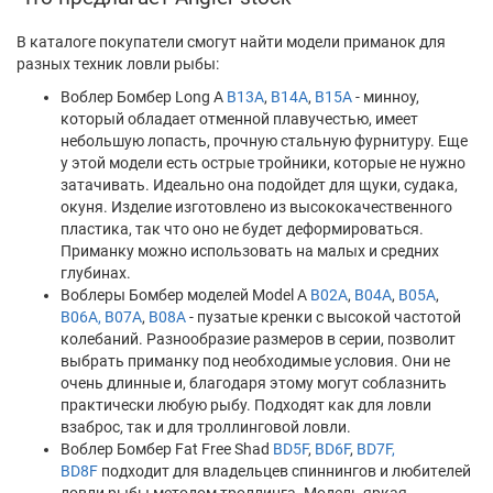
В каталоге покупатели смогут найти модели приманок для
разных техник ловли рыбы:
Воблер Бомбер Long A
B13A
,
B14A
,
B15A
- минноу,
который обладает отменной плавучестью, имеет
небольшую лопасть, прочную стальную фурнитуру. Еще
у этой модели есть острые тройники, которые не нужно
затачивать. Идеально она подойдет для щуки, судака,
окуня. Изделие изготовлено из высококачественного
пластика, так что оно не будет деформироваться.
Приманку можно использовать на малых и средних
глубинах.
Воблеры Бомбер моделей Model A
B02A
,
B04A
,
B05A
,
B06A,
B07A
,
B08A
- пузатые кренки с высокой частотой
колебаний. Разнообразие размеров в серии, позволит
выбрать приманку под необходимые условия. Они не
очень длинные и, благодаря этому могут соблазнить
практически любую рыбу. Подходят как для ловли
взаброс, так и для троллинговой ловли.
Воблер Бомбер Fat Free Shad
BD5F
,
BD6F
,
BD7F,
BD8F
подходит для владельцев спиннингов и любителей