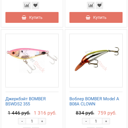
Купить
Купить
Джеркбэйт BOMBER
Воблер BOMBER Model A
BSWDS2 355
B08A CLOWN
1 446 руб.
1 316 руб.
834 руб.
759 руб.
-
-
+
+