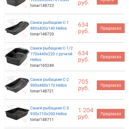
руб.
tonar148723
Санки рыбацкие С-1
634
880x400x140 Helios
Предзаказ
руб.
tonar148720
Санки рыбацкие С-1/2
634
770х440х220 с ручкой
Предзаказ
руб.
Helios
tonar165249
Санки рыбацкие С-2
705
900x480x170 Helios
Предзаказ
руб.
tonar148721
Санки рыбацкие С-3
1 204
930x710x200 Helios
Предзаказ
руб.
tonar148711