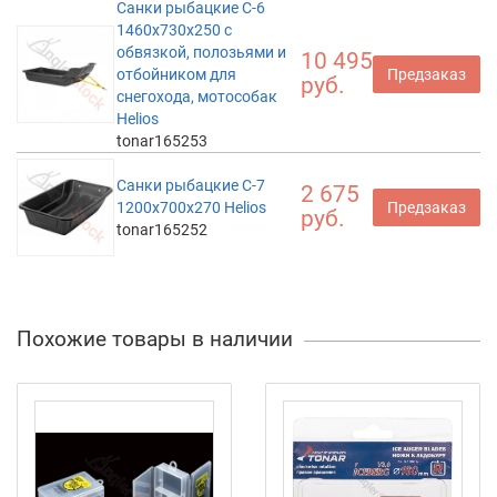
Санки рыбацкие С-6
1460х730х250 с
обвязкой, полозьями и
10 495
отбойником для
Предзаказ
руб.
снегохода, мотособак
Helios
tonar165253
Санки рыбацкие С-7
2 675
1200х700х270 Helios
Предзаказ
руб.
tonar165252
Похожие товары в наличии