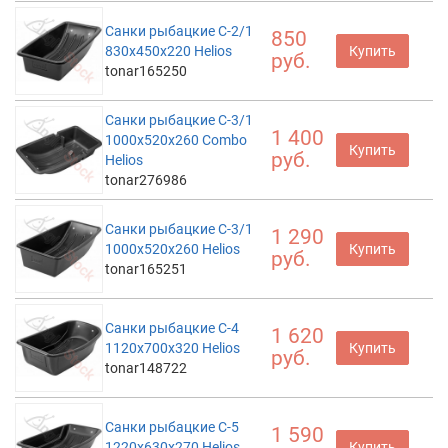
Санки рыбацкие С-2/1
850
830x450x220 Helios
Купить
руб.
tonar165250
Санки рыбацкие С-3/1
1 400
1000x520x260 Combo
Купить
руб.
Helios
tonar276986
Санки рыбацкие С-3/1
1 290
1000х520х260 Helios
Купить
руб.
tonar165251
Санки рыбацкие С-4
1 620
1120x700x320 Helios
Купить
руб.
tonar148722
Санки рыбацкие С-5
1 590
1220x630x270 Helios
Купить