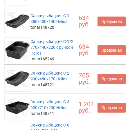
Санки рыбацкие С-1
634
880x400x140 Helios
Предзаказ
руб.
tonar148720
Санки рыбацкие С-1/2
634
770х440х220 с ручкой
Предзаказ
руб.
Helios
tonar165249
Санки рыбацкие С-2
705
900x480x170 Helios
Предзаказ
руб.
tonar148721
Санки рыбацкие С-3
1 204
930x710x200 Helios
Предзаказ
руб.
tonar148711
Санки рыбацкие С-6