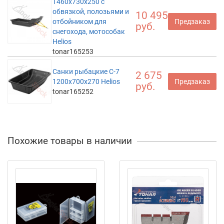
1460х730х250 с
обвязкой, полозьями и
10 495
отбойником для
Предзаказ
руб.
снегохода, мотособак
Helios
tonar165253
Санки рыбацкие С-7
2 675
1200х700х270 Helios
Предзаказ
руб.
tonar165252
Похожие товары в наличии