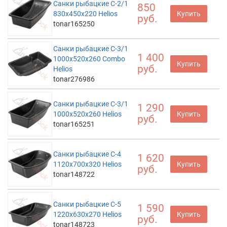
Санки рыбацкие С-2/1
850
830x450x220 Helios
Купить
руб.
tonar165250
Санки рыбацкие С-3/1
1 400
1000x520x260 Combo
Купить
руб.
Helios
tonar276986
Санки рыбацкие С-3/1
1 290
1000х520х260 Helios
Купить
руб.
tonar165251
Санки рыбацкие С-4
1 620
1120x700x320 Helios
Купить
руб.
tonar148722
Санки рыбацкие С-5
1 590
1220x630x270 Helios
Купить
руб.
tonar148723