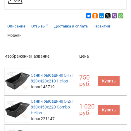
0
Описание
Отзывы
Доставка и оплата
Гарантия
Модели
Изображение
Название
Цена
Санки рыбацкие С-1/1
750
820x420x210 Helios
Купить
руб.
tonar148719
Санки рыбацкие С-2/1
1 020
830x450x220 Combo
Купить
руб.
Helios
tonar221147