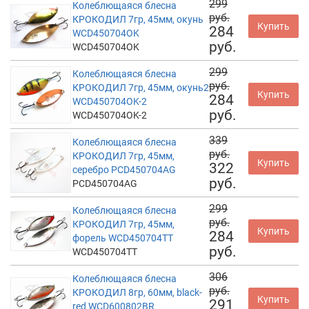
299
Колеблющаяся блесна
руб.
КРОКОДИЛ 7гр, 45мм, окунь
Купить
284
WCD450704OK
руб.
WCD450704OK
299
Колеблющаяся блесна
руб.
КРОКОДИЛ 7гр, 45мм, окунь2
Купить
284
WCD450704OK-2
руб.
WCD450704OK-2
339
Колеблющаяся блесна
руб.
КРОКОДИЛ 7гр, 45мм,
Купить
322
серебро PCD450704AG
руб.
PCD450704AG
299
Колеблющаяся блесна
руб.
КРОКОДИЛ 7гр, 45мм,
Купить
284
форель WCD450704TT
руб.
WCD450704TT
306
Колеблющаяся блесна
руб.
КРОКОДИЛ 8гр, 60мм, black-
Купить
291
red WCD600802BR