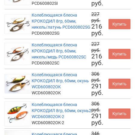
руб.
PCD600802SI
227
Колеблющаяся блесна
руб.
КРОКОДИЛ 8гр, 60мм,
Купить
216
никель/латунь PCD600802SG
руб.
PCD600802SG
227
Колеблющаяся блесна
руб.
КРОКОДИЛ 8гр, 60мм,
Купить
216
никель/медь PCD600802SC
руб.
PCD600802SC
306
Колеблющаяся блесна
руб.
КРОКОДИЛ 8гр, 60мм, окунь
Купить
291
WCD600802OK
руб.
WCD600802OK
306
Колеблющаяся блесна
руб.
КРОКОДИЛ 8гр, 60мм, окунь2
Купить
291
WCD600802OK-2
руб.
WCD600802OK-2
346
Колеблющаяся блесна