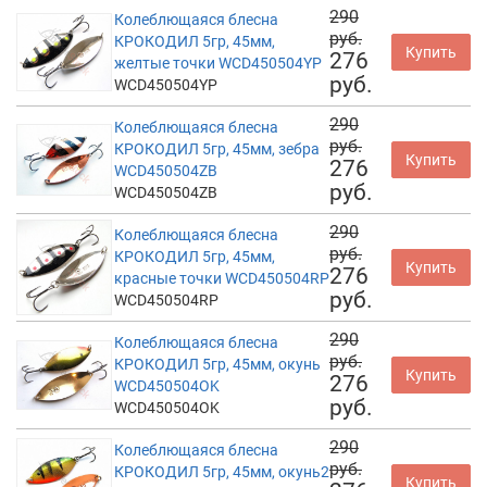
290
Колеблющаяся блесна
руб.
КРОКОДИЛ 5гр, 45мм,
Купить
276
желтые точки WCD450504YP
руб.
WCD450504YP
290
Колеблющаяся блесна
руб.
КРОКОДИЛ 5гр, 45мм, зебра
Купить
276
WCD450504ZB
руб.
WCD450504ZB
290
Колеблющаяся блесна
руб.
КРОКОДИЛ 5гр, 45мм,
Купить
276
красные точки WCD450504RP
руб.
WCD450504RP
290
Колеблющаяся блесна
руб.
КРОКОДИЛ 5гр, 45мм, окунь
Купить
276
WCD450504OK
руб.
WCD450504OK
290
Колеблющаяся блесна
руб.
КРОКОДИЛ 5гр, 45мм, окунь2
Купить