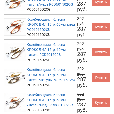
Купить
287
латунь/медь PCD601502CG
руб.
PCD601502CG
302
Колеблющаяся блесна
руб.
КРОКОДИЛ 15гр, 60мм, медь
Купить
287
PCD601502CU
руб.
PCD601502CU
302
Колеблющаяся блесна
руб.
КРОКОДИЛ 15гр, 60мм,
Купить
287
никель PCD601502SI
руб.
PCD601502SI
302
Колеблющаяся блесна
руб.
КРОКОДИЛ 15гр, 60мм,
Купить
287
никель/латунь PCD601502SG
руб.
PCD601502SG
302
Колеблющаяся блесна
руб.
КРОКОДИЛ 15гр, 60мм,
Купить
287
никель/медь PCD601502SC
руб.
PCD601502SC