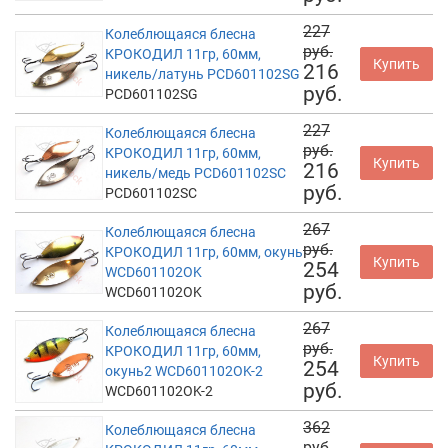
227
Колеблющаяся блесна
руб.
КРОКОДИЛ 11гр, 60мм,
Купить
216
никель/латунь PCD601102SG
руб.
PCD601102SG
227
Колеблющаяся блесна
руб.
КРОКОДИЛ 11гр, 60мм,
Купить
216
никель/медь PCD601102SC
руб.
PCD601102SC
267
Колеблющаяся блесна
руб.
КРОКОДИЛ 11гр, 60мм, окунь
Купить
254
WCD601102OK
руб.
WCD601102OK
267
Колеблющаяся блесна
руб.
КРОКОДИЛ 11гр, 60мм,
Купить
254
окунь2 WCD601102OK-2
руб.
WCD601102OK-2
362
Колеблющаяся блесна
руб.