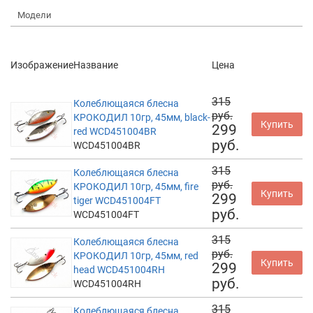
Модели
Изображение
Название
Цена
315
Колеблющаяся блесна
руб.
КРОКОДИЛ 10гр, 45мм, black-
Купить
299
red WCD451004BR
руб.
WCD451004BR
315
Колеблющаяся блесна
руб.
КРОКОДИЛ 10гр, 45мм, fire
Купить
299
tiger WCD451004FT
руб.
WCD451004FT
315
Колеблющаяся блесна
руб.
КРОКОДИЛ 10гр, 45мм, red
Купить
299
head WCD451004RH
руб.
WCD451004RH
315
Колеблющаяся блесна