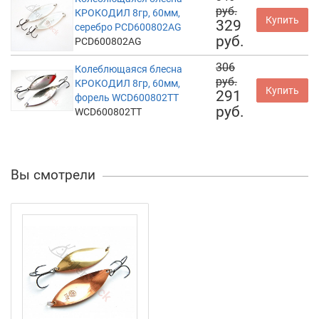
руб.
КРОКОДИЛ 8гр, 60мм,
Купить
329
серебро PCD600802AG
руб.
PCD600802AG
306
Колеблющаяся блесна
руб.
КРОКОДИЛ 8гр, 60мм,
Купить
291
форель WCD600802TT
руб.
WCD600802TT
Вы смотрели