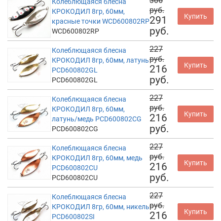
306
Колеблющаяся блесна
руб.
КРОКОДИЛ 8гр, 60мм,
Купить
291
красные точки WCD600802RP
руб.
WCD600802RP
227
Колеблющаяся блесна
руб.
КРОКОДИЛ 8гр, 60мм, латунь
Купить
216
PCD600802GL
руб.
PCD600802GL
227
Колеблющаяся блесна
руб.
КРОКОДИЛ 8гр, 60мм,
Купить
216
латунь/медь PCD600802CG
руб.
PCD600802CG
227
Колеблющаяся блесна
руб.
КРОКОДИЛ 8гр, 60мм, медь
Купить
216
PCD600802CU
руб.
PCD600802CU
227
Колеблющаяся блесна
руб.
КРОКОДИЛ 8гр, 60мм, никель
Купить
216
PCD600802SI