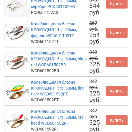
КРОКОДИЛ 11гр, 60мм,
Купить
344
серебро PCD601102AG
руб.
PCD601102AG
267
Колеблющаяся блесна
руб.
КРОКОДИЛ 11гр, 60мм,
Купить
254
форель WCD601102TT
руб.
WCD601102TT
342
Колеблющаяся блесна
руб.
КРОКОДИЛ 15гр, 60мм, black-
Купить
325
red WCD601502BR
руб.
WCD601502BR
342
Колеблющаяся блесна
руб.
КРОКОДИЛ 15гр, 60мм, fire
Купить
325
tiger WCD601502FT
руб.
WCD601502FT
342
Колеблющаяся блесна
руб.
КРОКОДИЛ 15гр, 60мм, red
Купить
325
head WCD601502RH
руб.
WCD601502RH