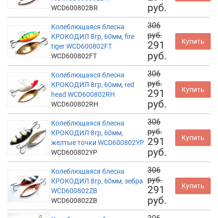
руб.
WCD600802BR
306
Колеблющаяся блесна
руб.
КРОКОДИЛ 8гр, 60мм, fire
Купить
291
tiger WCD600802FT
руб.
WCD600802FT
306
Колеблющаяся блесна
руб.
КРОКОДИЛ 8гр, 60мм, red
Купить
291
head WCD600802RH
руб.
WCD600802RH
306
Колеблющаяся блесна
руб.
КРОКОДИЛ 8гр, 60мм,
Купить
291
желтые точки WCD600802YP
руб.
WCD600802YP
306
Колеблющаяся блесна
руб.
КРОКОДИЛ 8гр, 60мм, зебра
Купить
291
WCD600802ZB
руб.
WCD600802ZB