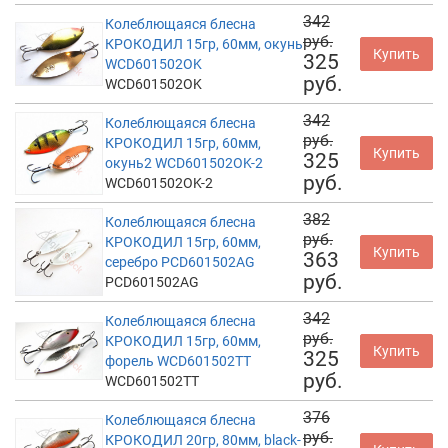
342
Колеблющаяся блесна
руб.
КРОКОДИЛ 15гр, 60мм, окунь
Купить
325
WCD601502OK
руб.
WCD601502OK
342
Колеблющаяся блесна
руб.
КРОКОДИЛ 15гр, 60мм,
Купить
325
окунь2 WCD601502OK-2
руб.
WCD601502OK-2
382
Колеблющаяся блесна
руб.
КРОКОДИЛ 15гр, 60мм,
Купить
363
серебро PCD601502AG
руб.
PCD601502AG
342
Колеблющаяся блесна
руб.
КРОКОДИЛ 15гр, 60мм,
Купить
325
форель WCD601502TT
руб.
WCD601502TT
376
Колеблющаяся блесна
руб.
КРОКОДИЛ 20гр, 80мм, black-