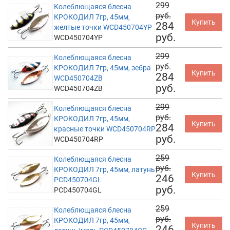
299
Колеблющаяся блесна
руб.
КРОКОДИЛ 7гр, 45мм,
Купить
284
желтые точки WCD450704YP
руб.
WCD450704YP
299
Колеблющаяся блесна
руб.
КРОКОДИЛ 7гр, 45мм, зебра
Купить
284
WCD450704ZB
руб.
WCD450704ZB
299
Колеблющаяся блесна
руб.
КРОКОДИЛ 7гр, 45мм,
Купить
284
красные точки WCD450704RP
руб.
WCD450704RP
259
Колеблющаяся блесна
руб.
КРОКОДИЛ 7гр, 45мм, латунь
Купить
246
PCD450704GL
руб.
PCD450704GL
259
Колеблющаяся блесна
руб.
КРОКОДИЛ 7гр, 45мм,
Купить
246