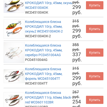
руб.
КРОКОДИЛ 10гр, 45мм, окунь
Купить
299
WCD451004OK
руб.
WCD451004OK
315
Колеблющаяся блесна
руб.
КРОКОДИЛ 10гр, 45мм,
Купить
299
окунь2 WCD451004OK-2
руб.
WCD451004OK-2
355
Колеблющаяся блесна
руб.
КРОКОДИЛ 10гр, 45мм,
Купить
337
серебро PCD451004AG
руб.
PCD451004AG
315
Колеблющаяся блесна
руб.
КРОКОДИЛ 10гр, 45мм,
Купить
299
форель WCD451004TT
руб.
WCD451004TT
267
Колеблющаяся блесна
руб.
КРОКОДИЛ 11гр, 60мм, black-
Купить
254
red WCD601102BR