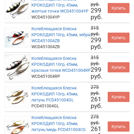
руб.
КРОКОДИЛ 10гр, 45мм,
Купить
299
желтые точки WCD451004YP
руб.
WCD451004YP
315
Колеблющаяся блесна
руб.
КРОКОДИЛ 10гр, 45мм, зебра
Купить
299
WCD451004ZB
руб.
WCD451004ZB
315
Колеблющаяся блесна
руб.
КРОКОДИЛ 10гр, 45мм,
Купить
299
красные точки WCD451004RP
руб.
WCD451004RP
275
Колеблющаяся блесна
руб.
КРОКОДИЛ 10гр, 45мм,
Купить
261
латунь PCD451004GL
руб.
PCD451004GL
275
Колеблющаяся блесна
руб.
КРОКОДИЛ 10гр, 45мм,
Купить
261
латунь/медь PCD451004CG