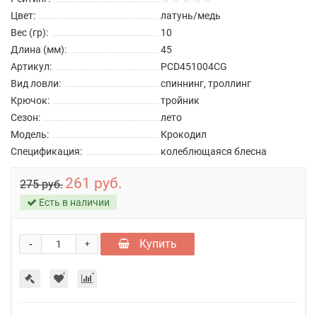
Цвет:
латунь/медь
Вес (гр):
10
Длина (мм):
45
Артикул:
PCD451004CG
Вид ловли:
спиннинг, троллинг
Крючок:
тройник
Сезон:
лето
Модель:
Крокодил
Спецификация:
колеблющаяся блесна
261 руб.
275 руб.
Есть в наличии
-
Купить
+