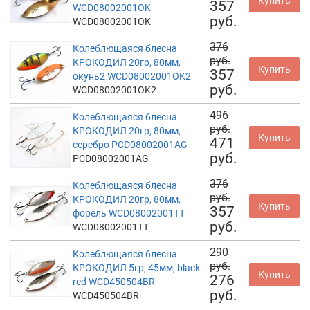
Купить
357
WCD08002001OK
руб.
WCD08002001OK
376
Колеблющаяся блесна
руб.
КРОКОДИЛ 20гр, 80мм,
Купить
357
окунь2 WCD08002001OK2
руб.
WCD08002001OK2
496
Колеблющаяся блесна
руб.
КРОКОДИЛ 20гр, 80мм,
Купить
471
серебро PCD08002001AG
руб.
PCD08002001AG
376
Колеблющаяся блесна
руб.
КРОКОДИЛ 20гр, 80мм,
Купить
357
форель WCD08002001TT
руб.
WCD08002001TT
290
Колеблющаяся блесна
руб.
КРОКОДИЛ 5гр, 45мм, black-
Купить
276
red WCD450504BR
руб.
WCD450504BR