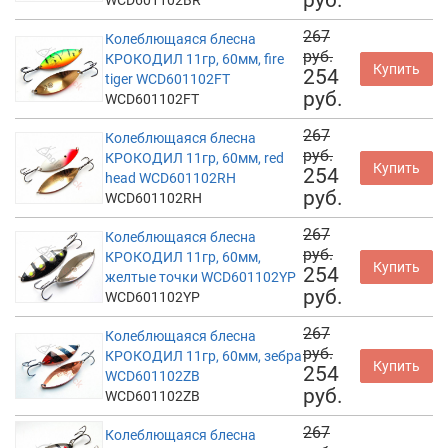
руб.
WCD601102BR
267
Колеблющаяся блесна
руб.
КРОКОДИЛ 11гр, 60мм, fire
Купить
254
tiger WCD601102FT
руб.
WCD601102FT
267
Колеблющаяся блесна
руб.
КРОКОДИЛ 11гр, 60мм, red
Купить
254
head WCD601102RH
руб.
WCD601102RH
267
Колеблющаяся блесна
руб.
КРОКОДИЛ 11гр, 60мм,
Купить
254
желтые точки WCD601102YP
руб.
WCD601102YP
267
Колеблющаяся блесна
руб.
КРОКОДИЛ 11гр, 60мм, зебра
Купить
254
WCD601102ZB
руб.
WCD601102ZB
267
Колеблющаяся блесна