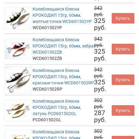
342
Колеблющаяся блесна
руб.
КРОКОДИЛ 15гр, 60мм,
Купить
325
желтые точки WCD601502YP
руб.
WCD601502YP
342
Колеблющаяся блесна
руб.
КРОКОДИЛ 15гр, 60мм, зебра
Купить
325
WCD601502ZB
руб.
WCD601502ZB
342
Колеблющаяся блесна
руб.
КРОКОДИЛ 15гр, 60мм,
Купить
325
красные точки WCD601502RP
руб.
WCD601502RP
302
Колеблющаяся блесна
руб.
КРОКОДИЛ 15гр, 60мм,
Купить
287
латунь PCD601502GL
руб.
PCD601502GL
302
Колеблющаяся блесна
руб.
КРОКОДИЛ 15гр, 60мм,