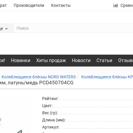
рат
Производители
Контакты
Сравн
де
и!
Новинки
Хиты продаж
Новости
Статьи
Отзыв
Колеблющиеся блёсны NORD WATERS
Колеблющиеся блёсны 
мм, латунь/медь PCD450704CG
Рейтинг:
Цвет:
Вес (гр):
Длина (мм):
Артикул: