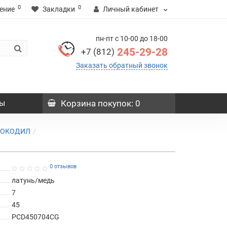
0
0
ение
Закладки
Личный кабинет
пн-пт с 10-00 до 18-00
245-29-28
+7 (812)
Заказать обратный звонок
ы
Корзина
покупок
: 0
КРОКОДИЛ
0 отзывов
латунь/медь
7
45
PCD450704CG