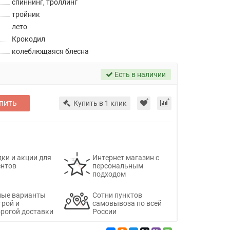
спиннинг, троллинг
тройник
лето
Крокодил
колеблющаяся блесна
Есть в наличии
пить
Купить в 1 клик
ки и акции для
Интернет магазин с
ентов
персональным
подходом
ные варианты
Сотни пунктов
трой и
самовывоза по всей
рогой доставки
России