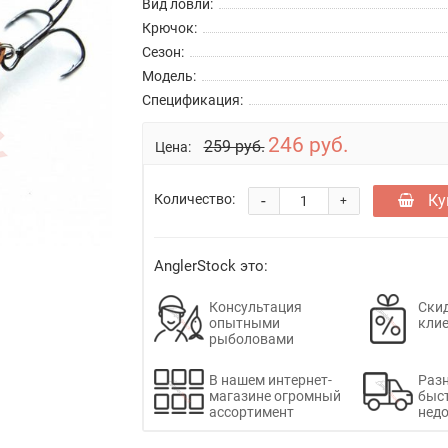
Вид ловли:
Крючок:
Сезон:
Модель:
Спецификация:
246 руб.
259 руб.
Цена:
-
Ку
Количество:
+
AnglerStock это:
Консультация
Скид
опытными
кли
рыболовами
В нашем интернет-
Раз
магазине огромный
быс
ассортимент
недо