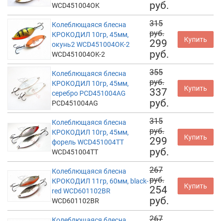
руб.
WCD451004OK
315
Колеблющаяся блесна
руб.
КРОКОДИЛ 10гр, 45мм,
Купить
299
окунь2 WCD451004OK-2
руб.
WCD451004OK-2
355
Колеблющаяся блесна
руб.
КРОКОДИЛ 10гр, 45мм,
Купить
337
серебро PCD451004AG
руб.
PCD451004AG
315
Колеблющаяся блесна
руб.
КРОКОДИЛ 10гр, 45мм,
Купить
299
форель WCD451004TT
руб.
WCD451004TT
267
Колеблющаяся блесна
руб.
КРОКОДИЛ 11гр, 60мм, black-
Купить
254
red WCD601102BR
руб.
WCD601102BR
267
Колеблющаяся блесна