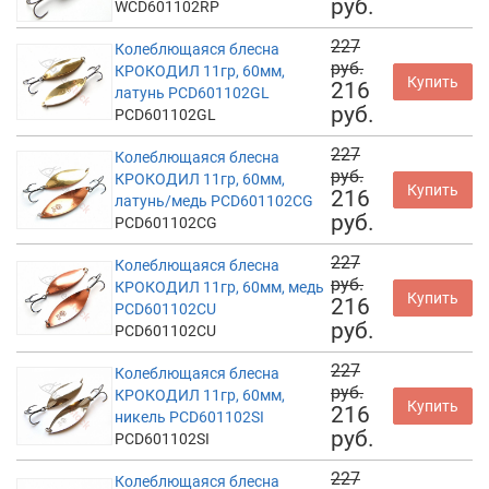
руб.
WCD601102RP
227
Колеблющаяся блесна
руб.
КРОКОДИЛ 11гр, 60мм,
Купить
216
латунь PCD601102GL
руб.
PCD601102GL
227
Колеблющаяся блесна
руб.
КРОКОДИЛ 11гр, 60мм,
Купить
216
латунь/медь PCD601102CG
руб.
PCD601102CG
227
Колеблющаяся блесна
руб.
КРОКОДИЛ 11гр, 60мм, медь
Купить
216
PCD601102CU
руб.
PCD601102CU
227
Колеблющаяся блесна
руб.
КРОКОДИЛ 11гр, 60мм,
Купить
216
никель PCD601102SI
руб.
PCD601102SI
227
Колеблющаяся блесна