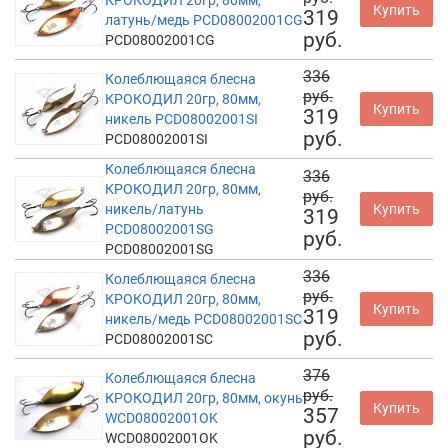
Купить
319
латунь/медь PCD08002001CG
руб.
PCD08002001CG
336
Колеблющаяся блесна
руб.
КРОКОДИЛ 20гр, 80мм,
Купить
319
никель PCD08002001SI
руб.
PCD08002001SI
Колеблющаяся блесна
336
КРОКОДИЛ 20гр, 80мм,
руб.
никель/латунь
Купить
319
PCD08002001SG
руб.
PCD08002001SG
336
Колеблющаяся блесна
руб.
КРОКОДИЛ 20гр, 80мм,
Купить
319
никель/медь PCD08002001SC
руб.
PCD08002001SC
376
Колеблющаяся блесна
руб.
КРОКОДИЛ 20гр, 80мм, окунь
Купить
357
WCD08002001OK
руб.
WCD08002001OK