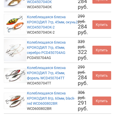
284
WCD450704OK
руб.
WCD450704OK
299
Колеблющаяся блесна
руб.
КРОКОДИЛ 7гр, 45мм, окунь2
Купить
284
WCD450704OK-2
руб.
WCD450704OK-2
339
Колеблющаяся блесна
руб.
КРОКОДИЛ 7гр, 45мм,
Купить
322
серебро PCD450704AG
руб.
PCD450704AG
299
Колеблющаяся блесна
руб.
КРОКОДИЛ 7гр, 45мм,
Купить
284
форель WCD450704TT
руб.
WCD450704TT
306
Колеблющаяся блесна
руб.
КРОКОДИЛ 8гр, 60мм, black-
Купить
291
red WCD600802BR
руб.
WCD600802BR