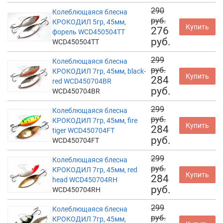
290
Колеблющаяся блесна
руб.
КРОКОДИЛ 5гр, 45мм,
Купить
276
форель WCD450504TT
руб.
WCD450504TT
299
Колеблющаяся блесна
руб.
КРОКОДИЛ 7гр, 45мм, black-
Купить
284
red WCD450704BR
руб.
WCD450704BR
299
Колеблющаяся блесна
руб.
КРОКОДИЛ 7гр, 45мм, fire
Купить
284
tiger WCD450704FT
руб.
WCD450704FT
299
Колеблющаяся блесна
руб.
КРОКОДИЛ 7гр, 45мм, red
Купить
284
head WCD450704RH
руб.
WCD450704RH
299
Колеблющаяся блесна
руб.
КРОКОДИЛ 7гр, 45мм,