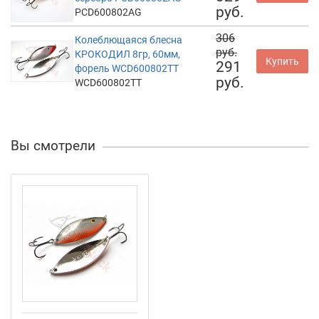
руб.
PCD600802AG
306
Колеблющаяся блесна
руб.
КРОКОДИЛ 8гр, 60мм,
Купить
291
форель WCD600802TT
руб.
WCD600802TT
Вы смотрели