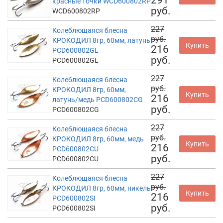
красные точки WCD600802RP
руб.
WCD600802RP
227
Колеблющаяся блесна
руб.
КРОКОДИЛ 8гр, 60мм, латунь
Купить
216
PCD600802GL
руб.
PCD600802GL
227
Колеблющаяся блесна
руб.
КРОКОДИЛ 8гр, 60мм,
Купить
216
латунь/медь PCD600802CG
руб.
PCD600802CG
227
Колеблющаяся блесна
руб.
КРОКОДИЛ 8гр, 60мм, медь
Купить
216
PCD600802CU
руб.
PCD600802CU
227
Колеблющаяся блесна
руб.
КРОКОДИЛ 8гр, 60мм, никель
Купить
216
PCD600802SI
руб.
PCD600802SI