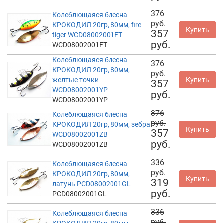
376
Колеблющаяся блесна
руб.
КРОКОДИЛ 20гр, 80мм, fire
Купить
357
tiger WCD08002001FT
руб.
WCD08002001FT
Колеблющаяся блесна
376
КРОКОДИЛ 20гр, 80мм,
руб.
желтые точки
Купить
357
WCD08002001YP
руб.
WCD08002001YP
376
Колеблющаяся блесна
руб.
КРОКОДИЛ 20гр, 80мм, зебра
Купить
357
WCD08002001ZB
руб.
WCD08002001ZB
336
Колеблющаяся блесна
руб.
КРОКОДИЛ 20гр, 80мм,
Купить
319
латунь PCD08002001GL
руб.
PCD08002001GL
336
Колеблющаяся блесна
руб.
КРОКОДИЛ 20гр, 80мм,