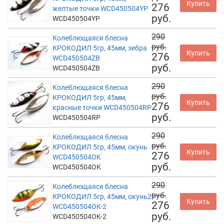
Купить
276
желтые точки WCD450504YP
руб.
WCD450504YP
290
Колеблющаяся блесна
руб.
КРОКОДИЛ 5гр, 45мм, зебра
Купить
276
WCD450504ZB
руб.
WCD450504ZB
290
Колеблющаяся блесна
руб.
КРОКОДИЛ 5гр, 45мм,
Купить
276
красные точки WCD450504RP
руб.
WCD450504RP
290
Колеблющаяся блесна
руб.
КРОКОДИЛ 5гр, 45мм, окунь
Купить
276
WCD450504OK
руб.
WCD450504OK
290
Колеблющаяся блесна
руб.
КРОКОДИЛ 5гр, 45мм, окунь2
Купить
276
WCD450504OK-2
руб.
WCD450504OK-2