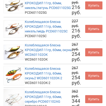
руб.
КРОКОДИЛ 11гр, 60мм,
Купить
216
никель/латунь PCD601102SG
руб.
PCD601102SG
227
Колеблющаяся блесна
руб.
КРОКОДИЛ 11гр, 60мм,
Купить
216
никель/медь PCD601102SC
руб.
PCD601102SC
267
Колеблющаяся блесна
руб.
КРОКОДИЛ 11гр, 60мм, окунь
Купить
254
WCD601102OK
руб.
WCD601102OK
267
Колеблющаяся блесна
руб.
КРОКОДИЛ 11гр, 60мм,
Купить
254
окунь2 WCD601102OK-2
руб.
WCD601102OK-2
362
Колеблющаяся блесна
руб.
КРОКОДИЛ 11гр, 60мм,
Купить
344
серебро PCD601102AG