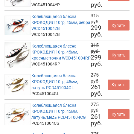
руб.
WCD451004YP
315
Колеблющаяся блесна
руб.
КРОКОДИЛ 10гр, 45мм, зебра
Купить
299
WCD451004ZB
руб.
WCD451004ZB
315
Колеблющаяся блесна
руб.
КРОКОДИЛ 10гр, 45мм,
Купить
299
красные точки WCD451004RP
руб.
WCD451004RP
275
Колеблющаяся блесна
руб.
КРОКОДИЛ 10гр, 45мм,
Купить
261
латунь PCD451004GL
руб.
PCD451004GL
275
Колеблющаяся блесна
руб.
КРОКОДИЛ 10гр, 45мм,
Купить
261
латунь/медь PCD451004CG
руб.
PCD451004CG