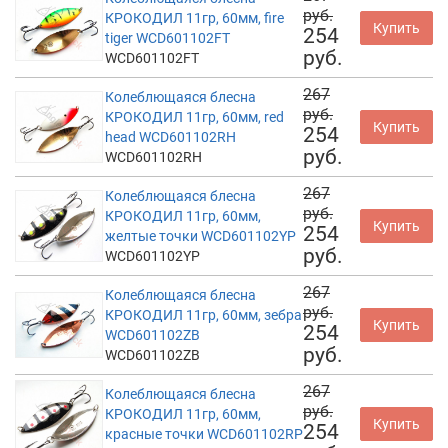
руб.
КРОКОДИЛ 11гр, 60мм, fire
Купить
254
tiger WCD601102FT
руб.
WCD601102FT
267
Колеблющаяся блесна
руб.
КРОКОДИЛ 11гр, 60мм, red
Купить
254
head WCD601102RH
руб.
WCD601102RH
267
Колеблющаяся блесна
руб.
КРОКОДИЛ 11гр, 60мм,
Купить
254
желтые точки WCD601102YP
руб.
WCD601102YP
267
Колеблющаяся блесна
руб.
КРОКОДИЛ 11гр, 60мм, зебра
Купить
254
WCD601102ZB
руб.
WCD601102ZB
267
Колеблющаяся блесна
руб.
КРОКОДИЛ 11гр, 60мм,
Купить
254
красные точки WCD601102RP