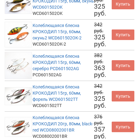
руб.
КРОКОДИЛ 15гр, 60мм, окунь
Купить
325
WCD601502OK
руб.
WCD601502OK
342
Колеблющаяся блесна
руб.
КРОКОДИЛ 15гр, 60мм,
Купить
325
окунь2 WCD601502OK-2
руб.
WCD601502OK-2
382
Колеблющаяся блесна
руб.
КРОКОДИЛ 15гр, 60мм,
Купить
363
серебро PCD601502AG
руб.
PCD601502AG
342
Колеблющаяся блесна
руб.
КРОКОДИЛ 15гр, 60мм,
Купить
325
форель WCD601502TT
руб.
WCD601502TT
376
Колеблющаяся блесна
руб.
КРОКОДИЛ 20гр, 80мм, black-
Купить
357
red WCD08002001BR
руб.
WCD08002001BR