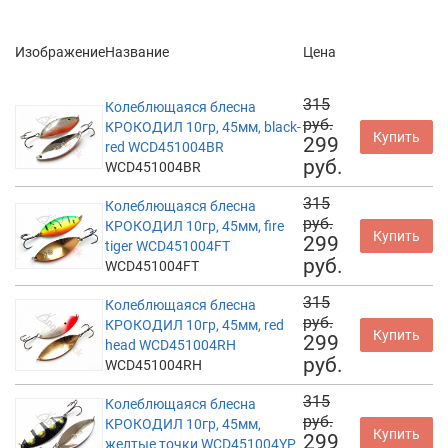
Изображение
Название
Цена
315
Колеблющаяся блесна
руб.
КРОКОДИЛ 10гр, 45мм, black-
Купить
299
red WCD451004BR
руб.
WCD451004BR
315
Колеблющаяся блесна
руб.
КРОКОДИЛ 10гр, 45мм, fire
Купить
299
tiger WCD451004FT
руб.
WCD451004FT
315
Колеблющаяся блесна
руб.
КРОКОДИЛ 10гр, 45мм, red
Купить
299
head WCD451004RH
руб.
WCD451004RH
315
Колеблющаяся блесна
руб.
КРОКОДИЛ 10гр, 45мм,
Купить
299
желтые точки WCD451004YP