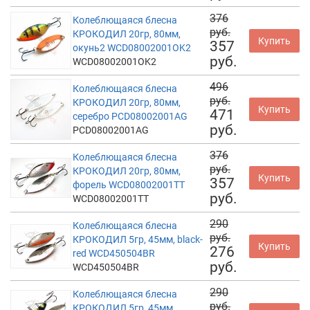
376
Колеблющаяся блесна
руб.
КРОКОДИЛ 20гр, 80мм,
Купить
357
окунь2 WCD08002001OK2
руб.
WCD08002001OK2
496
Колеблющаяся блесна
руб.
КРОКОДИЛ 20гр, 80мм,
Купить
471
серебро PCD08002001AG
руб.
PCD08002001AG
376
Колеблющаяся блесна
руб.
КРОКОДИЛ 20гр, 80мм,
Купить
357
форель WCD08002001TT
руб.
WCD08002001TT
290
Колеблющаяся блесна
руб.
КРОКОДИЛ 5гр, 45мм, black-
Купить
276
red WCD450504BR
руб.
WCD450504BR
290
Колеблющаяся блесна
руб.
КРОКОДИЛ 5гр, 45мм,