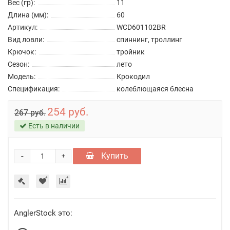
Вес (гр):
11
Длина (мм):
60
Артикул:
WCD601102BR
Вид ловли:
спиннинг, троллинг
Крючок:
тройник
Сезон:
лето
Модель:
Крокодил
Спецификация:
колеблющаяся блесна
254 руб.
267 руб.
Есть в наличии
-
Купить
+
AnglerStock это: