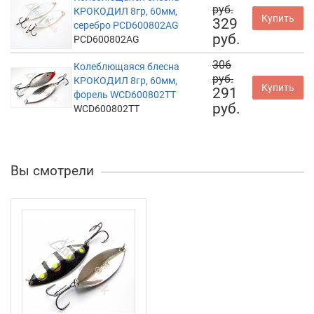
руб.
КРОКОДИЛ 8гр, 60мм,
Купить
329
серебро PCD600802AG
руб.
PCD600802AG
306
Колеблющаяся блесна
руб.
КРОКОДИЛ 8гр, 60мм,
Купить
291
форель WCD600802TT
руб.
WCD600802TT
Вы смотрели