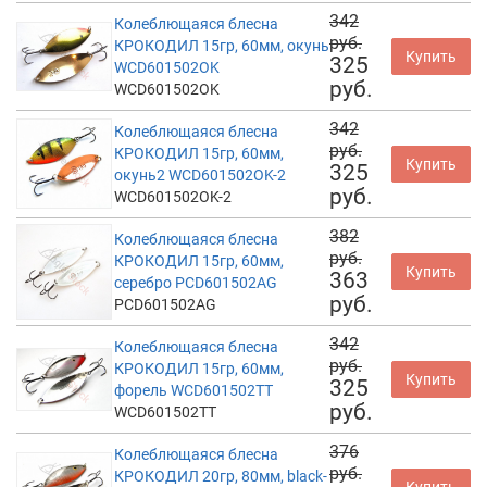
342
Колеблющаяся блесна
руб.
КРОКОДИЛ 15гр, 60мм, окунь
Купить
325
WCD601502OK
руб.
WCD601502OK
342
Колеблющаяся блесна
руб.
КРОКОДИЛ 15гр, 60мм,
Купить
325
окунь2 WCD601502OK-2
руб.
WCD601502OK-2
382
Колеблющаяся блесна
руб.
КРОКОДИЛ 15гр, 60мм,
Купить
363
серебро PCD601502AG
руб.
PCD601502AG
342
Колеблющаяся блесна
руб.
КРОКОДИЛ 15гр, 60мм,
Купить
325
форель WCD601502TT
руб.
WCD601502TT
376
Колеблющаяся блесна
руб.
КРОКОДИЛ 20гр, 80мм, black-
Купить