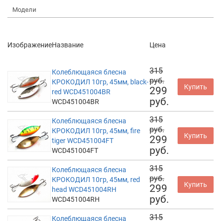
Модели
Изображение
Название
Цена
315
Колеблющаяся блесна
руб.
КРОКОДИЛ 10гр, 45мм, black-
Купить
299
red WCD451004BR
руб.
WCD451004BR
315
Колеблющаяся блесна
руб.
КРОКОДИЛ 10гр, 45мм, fire
Купить
299
tiger WCD451004FT
руб.
WCD451004FT
315
Колеблющаяся блесна
руб.
КРОКОДИЛ 10гр, 45мм, red
Купить
299
head WCD451004RH
руб.
WCD451004RH
315
Колеблющаяся блесна