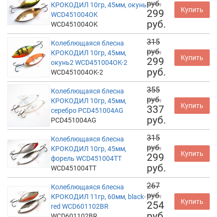
руб.
КРОКОДИЛ 10гр, 45мм, окунь
Купить
299
WCD451004OK
руб.
WCD451004OK
315
Колеблющаяся блесна
руб.
КРОКОДИЛ 10гр, 45мм,
Купить
299
окунь2 WCD451004OK-2
руб.
WCD451004OK-2
355
Колеблющаяся блесна
руб.
КРОКОДИЛ 10гр, 45мм,
Купить
337
серебро PCD451004AG
руб.
PCD451004AG
315
Колеблющаяся блесна
руб.
КРОКОДИЛ 10гр, 45мм,
Купить
299
форель WCD451004TT
руб.
WCD451004TT
267
Колеблющаяся блесна
руб.
КРОКОДИЛ 11гр, 60мм, black-
Купить
254
red WCD601102BR
руб.
WCD601102BR