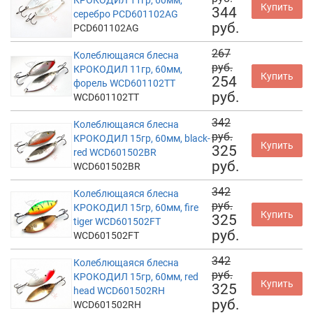
Купить
344
серебро PCD601102AG
руб.
PCD601102AG
267
Колеблющаяся блесна
руб.
КРОКОДИЛ 11гр, 60мм,
Купить
254
форель WCD601102TT
руб.
WCD601102TT
342
Колеблющаяся блесна
руб.
КРОКОДИЛ 15гр, 60мм, black-
Купить
325
red WCD601502BR
руб.
WCD601502BR
342
Колеблющаяся блесна
руб.
КРОКОДИЛ 15гр, 60мм, fire
Купить
325
tiger WCD601502FT
руб.
WCD601502FT
342
Колеблющаяся блесна
руб.
КРОКОДИЛ 15гр, 60мм, red
Купить
325
head WCD601502RH
руб.
WCD601502RH