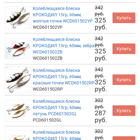
342
Колеблющаяся блесна
руб.
КРОКОДИЛ 15гр, 60мм,
Купить
325
желтые точки WCD601502YP
руб.
WCD601502YP
342
Колеблющаяся блесна
руб.
КРОКОДИЛ 15гр, 60мм, зебра
Купить
325
WCD601502ZB
руб.
WCD601502ZB
342
Колеблющаяся блесна
руб.
КРОКОДИЛ 15гр, 60мм,
Купить
325
красные точки WCD601502RP
руб.
WCD601502RP
302
Колеблющаяся блесна
руб.
КРОКОДИЛ 15гр, 60мм,
Купить
287
латунь PCD601502GL
руб.
PCD601502GL
302
Колеблющаяся блесна
руб.
КРОКОДИЛ 15гр, 60мм,