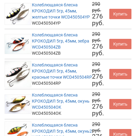
290
Колеблющаяся блесна
руб.
КРОКОДИЛ 5гр, 45мм,
Купить
276
желтые точки WCD450504YP
руб.
WCD450504YP
290
Колеблющаяся блесна
руб.
КРОКОДИЛ 5гр, 45мм, зебра
Купить
276
WCD450504ZB
руб.
WCD450504ZB
290
Колеблющаяся блесна
руб.
КРОКОДИЛ 5гр, 45мм,
Купить
276
красные точки WCD450504RP
руб.
WCD450504RP
290
Колеблющаяся блесна
руб.
КРОКОДИЛ 5гр, 45мм, окунь
Купить
276
WCD450504OK
руб.
WCD450504OK
290
Колеблющаяся блесна
руб.
КРОКОДИЛ 5гр, 45мм, окунь2
Купить