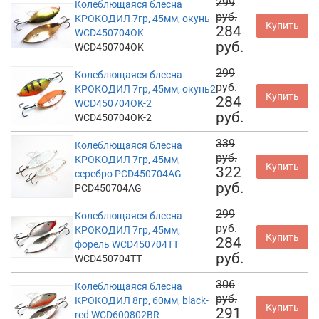
299
Колеблющаяся блесна
руб.
КРОКОДИЛ 7гр, 45мм, окунь
Купить
284
WCD450704OK
руб.
WCD450704OK
299
Колеблющаяся блесна
руб.
КРОКОДИЛ 7гр, 45мм, окунь2
Купить
284
WCD450704OK-2
руб.
WCD450704OK-2
339
Колеблющаяся блесна
руб.
КРОКОДИЛ 7гр, 45мм,
Купить
322
серебро PCD450704AG
руб.
PCD450704AG
299
Колеблющаяся блесна
руб.
КРОКОДИЛ 7гр, 45мм,
Купить
284
форель WCD450704TT
руб.
WCD450704TT
306
Колеблющаяся блесна
руб.
КРОКОДИЛ 8гр, 60мм, black-
Купить
291
red WCD600802BR