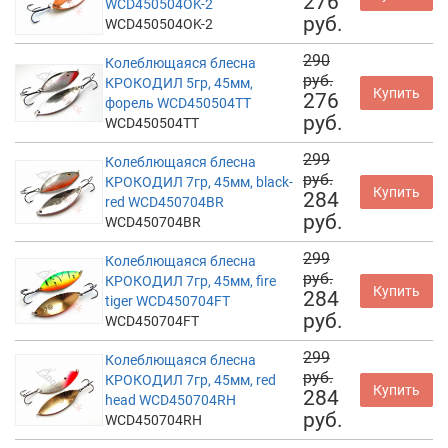
276
WCD450504OK-2
руб.
WCD450504OK-2
290
Колеблющаяся блесна
руб.
КРОКОДИЛ 5гр, 45мм,
Купить
276
форель WCD450504TT
руб.
WCD450504TT
299
Колеблющаяся блесна
руб.
КРОКОДИЛ 7гр, 45мм, black-
Купить
284
red WCD450704BR
руб.
WCD450704BR
299
Колеблющаяся блесна
руб.
КРОКОДИЛ 7гр, 45мм, fire
Купить
284
tiger WCD450704FT
руб.
WCD450704FT
299
Колеблющаяся блесна
руб.
КРОКОДИЛ 7гр, 45мм, red
Купить
284
head WCD450704RH
руб.
WCD450704RH