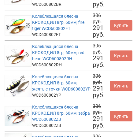
руб.
WCD600802BR
306
Колеблющаяся блесна
руб.
КРОКОДИЛ 8гр, 60мм, fire
Купить
291
tiger WCD600802FT
руб.
WCD600802FT
306
Колеблющаяся блесна
руб.
КРОКОДИЛ 8гр, 60мм, red
Купить
291
head WCD600802RH
руб.
WCD600802RH
306
Колеблющаяся блесна
руб.
КРОКОДИЛ 8гр, 60мм,
Купить
291
желтые точки WCD600802YP
руб.
WCD600802YP
306
Колеблющаяся блесна
руб.
КРОКОДИЛ 8гр, 60мм, зебра
Купить
291
WCD600802ZB
руб.
WCD600802ZB
306