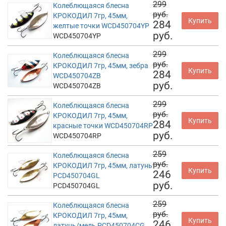
299
Колеблющаяся блесна
руб.
КРОКОДИЛ 7гр, 45мм,
Купить
284
желтые точки WCD450704YP
руб.
WCD450704YP
299
Колеблющаяся блесна
руб.
КРОКОДИЛ 7гр, 45мм, зебра
Купить
284
WCD450704ZB
руб.
WCD450704ZB
299
Колеблющаяся блесна
руб.
КРОКОДИЛ 7гр, 45мм,
Купить
284
красные точки WCD450704RP
руб.
WCD450704RP
259
Колеблющаяся блесна
руб.
КРОКОДИЛ 7гр, 45мм, латунь
Купить
246
PCD450704GL
руб.
PCD450704GL
259
Колеблющаяся блесна
руб.
КРОКОДИЛ 7гр, 45мм,
Купить
246
латунь/медь PCD450704CG