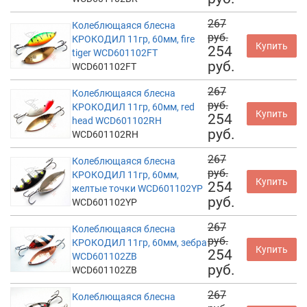
267
Колеблющаяся блесна
руб.
КРОКОДИЛ 11гр, 60мм, fire
Купить
254
tiger WCD601102FT
руб.
WCD601102FT
267
Колеблющаяся блесна
руб.
КРОКОДИЛ 11гр, 60мм, red
Купить
254
head WCD601102RH
руб.
WCD601102RH
267
Колеблющаяся блесна
руб.
КРОКОДИЛ 11гр, 60мм,
Купить
254
желтые точки WCD601102YP
руб.
WCD601102YP
267
Колеблющаяся блесна
руб.
КРОКОДИЛ 11гр, 60мм, зебра
Купить
254
WCD601102ZB
руб.
WCD601102ZB
267
Колеблющаяся блесна