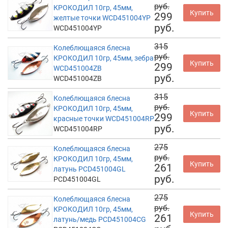
руб.
КРОКОДИЛ 10гр, 45мм,
Купить
299
желтые точки WCD451004YP
руб.
WCD451004YP
315
Колеблющаяся блесна
руб.
КРОКОДИЛ 10гр, 45мм, зебра
Купить
299
WCD451004ZB
руб.
WCD451004ZB
315
Колеблющаяся блесна
руб.
КРОКОДИЛ 10гр, 45мм,
Купить
299
красные точки WCD451004RP
руб.
WCD451004RP
275
Колеблющаяся блесна
руб.
КРОКОДИЛ 10гр, 45мм,
Купить
261
латунь PCD451004GL
руб.
PCD451004GL
275
Колеблющаяся блесна
руб.
КРОКОДИЛ 10гр, 45мм,
Купить
261
латунь/медь PCD451004CG