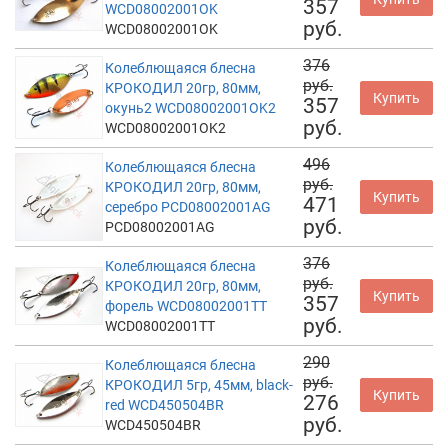
357
WCD08002001OK
руб.
WCD08002001OK
376
Колеблющаяся блесна
руб.
КРОКОДИЛ 20гр, 80мм,
Купить
357
окунь2 WCD08002001OK2
руб.
WCD08002001OK2
496
Колеблющаяся блесна
руб.
КРОКОДИЛ 20гр, 80мм,
Купить
471
серебро PCD08002001AG
руб.
PCD08002001AG
376
Колеблющаяся блесна
руб.
КРОКОДИЛ 20гр, 80мм,
Купить
357
форель WCD08002001TT
руб.
WCD08002001TT
290
Колеблющаяся блесна
руб.
КРОКОДИЛ 5гр, 45мм, black-
Купить
276
red WCD450504BR
руб.
WCD450504BR