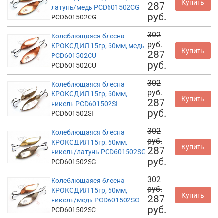
Купить
287
латунь/медь PCD601502CG
руб.
PCD601502CG
302
Колеблющаяся блесна
руб.
КРОКОДИЛ 15гр, 60мм, медь
Купить
287
PCD601502CU
руб.
PCD601502CU
302
Колеблющаяся блесна
руб.
КРОКОДИЛ 15гр, 60мм,
Купить
287
никель PCD601502SI
руб.
PCD601502SI
302
Колеблющаяся блесна
руб.
КРОКОДИЛ 15гр, 60мм,
Купить
287
никель/латунь PCD601502SG
руб.
PCD601502SG
302
Колеблющаяся блесна
руб.
КРОКОДИЛ 15гр, 60мм,
Купить
287
никель/медь PCD601502SC
руб.
PCD601502SC