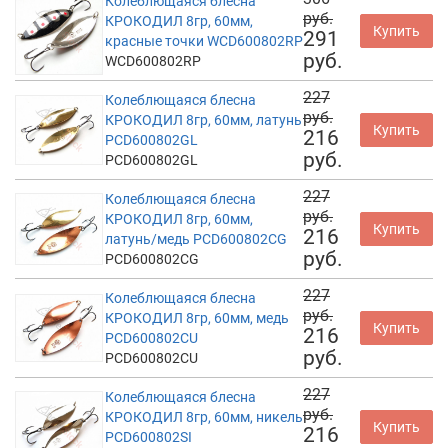
Колеблющаяся блесна
руб.
КРОКОДИЛ 8гр, 60мм,
Купить
291
красные точки WCD600802RP
руб.
WCD600802RP
227
Колеблющаяся блесна
руб.
КРОКОДИЛ 8гр, 60мм, латунь
Купить
216
PCD600802GL
руб.
PCD600802GL
227
Колеблющаяся блесна
руб.
КРОКОДИЛ 8гр, 60мм,
Купить
216
латунь/медь PCD600802CG
руб.
PCD600802CG
227
Колеблющаяся блесна
руб.
КРОКОДИЛ 8гр, 60мм, медь
Купить
216
PCD600802CU
руб.
PCD600802CU
227
Колеблющаяся блесна
руб.
КРОКОДИЛ 8гр, 60мм, никель
Купить
216
PCD600802SI