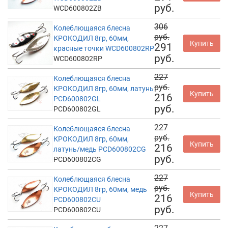
руб.
WCD600802ZB
306
Колеблющаяся блесна
руб.
КРОКОДИЛ 8гр, 60мм,
Купить
291
красные точки WCD600802RP
руб.
WCD600802RP
227
Колеблющаяся блесна
руб.
КРОКОДИЛ 8гр, 60мм, латунь
Купить
216
PCD600802GL
руб.
PCD600802GL
227
Колеблющаяся блесна
руб.
КРОКОДИЛ 8гр, 60мм,
Купить
216
латунь/медь PCD600802CG
руб.
PCD600802CG
227
Колеблющаяся блесна
руб.
КРОКОДИЛ 8гр, 60мм, медь
Купить
216
PCD600802CU
руб.
PCD600802CU