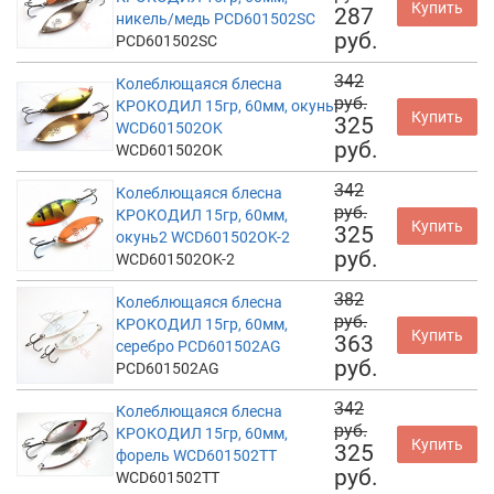
Купить
287
никель/медь PCD601502SC
руб.
PCD601502SC
342
Колеблющаяся блесна
руб.
КРОКОДИЛ 15гр, 60мм, окунь
Купить
325
WCD601502OK
руб.
WCD601502OK
342
Колеблющаяся блесна
руб.
КРОКОДИЛ 15гр, 60мм,
Купить
325
окунь2 WCD601502OK-2
руб.
WCD601502OK-2
382
Колеблющаяся блесна
руб.
КРОКОДИЛ 15гр, 60мм,
Купить
363
серебро PCD601502AG
руб.
PCD601502AG
342
Колеблющаяся блесна
руб.
КРОКОДИЛ 15гр, 60мм,
Купить
325
форель WCD601502TT
руб.
WCD601502TT