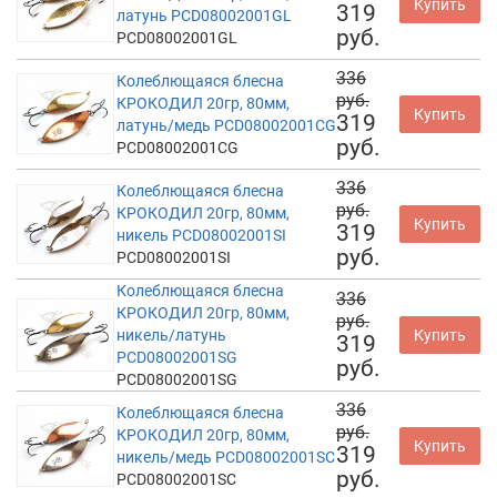
Купить
319
латунь PCD08002001GL
руб.
PCD08002001GL
336
Колеблющаяся блесна
руб.
КРОКОДИЛ 20гр, 80мм,
Купить
319
латунь/медь PCD08002001CG
руб.
PCD08002001CG
336
Колеблющаяся блесна
руб.
КРОКОДИЛ 20гр, 80мм,
Купить
319
никель PCD08002001SI
руб.
PCD08002001SI
Колеблющаяся блесна
336
КРОКОДИЛ 20гр, 80мм,
руб.
никель/латунь
Купить
319
PCD08002001SG
руб.
PCD08002001SG
336
Колеблющаяся блесна
руб.
КРОКОДИЛ 20гр, 80мм,
Купить
319
никель/медь PCD08002001SC
руб.
PCD08002001SC