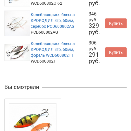
руб.
WCD600802OK-2
346
Колеблющаяся блесна
руб.
КРОКОДИЛ 8гр, 60мм,
Купить
329
серебро PCD600802AG
руб.
PCD600802AG
306
Колеблющаяся блесна
руб.
КРОКОДИЛ 8гр, 60мм,
Купить
291
форель WCD600802TT
руб.
WCD600802TT
Вы смотрели