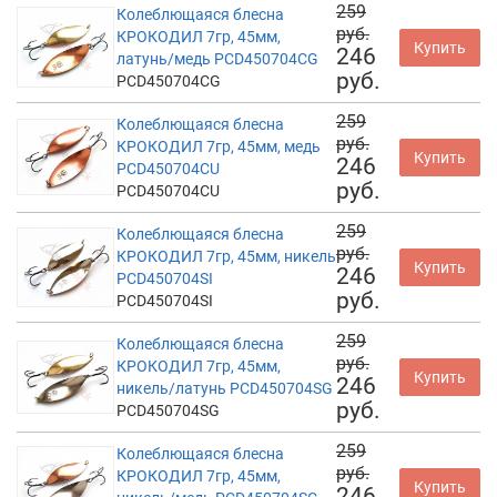
259
Колеблющаяся блесна
руб.
КРОКОДИЛ 7гр, 45мм,
Купить
246
латунь/медь PCD450704CG
руб.
PCD450704CG
259
Колеблющаяся блесна
руб.
КРОКОДИЛ 7гр, 45мм, медь
Купить
246
PCD450704CU
руб.
PCD450704CU
259
Колеблющаяся блесна
руб.
КРОКОДИЛ 7гр, 45мм, никель
Купить
246
PCD450704SI
руб.
PCD450704SI
259
Колеблющаяся блесна
руб.
КРОКОДИЛ 7гр, 45мм,
Купить
246
никель/латунь PCD450704SG
руб.
PCD450704SG
259
Колеблющаяся блесна
руб.
КРОКОДИЛ 7гр, 45мм,
Купить
246