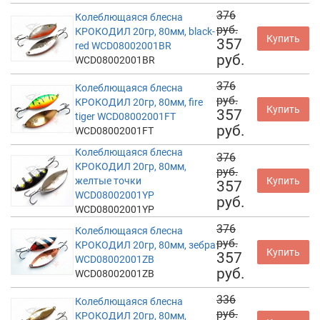
376
Колеблющаяся блесна
руб.
КРОКОДИЛ 20гр, 80мм, black-
Купить
357
red WCD08002001BR
руб.
WCD08002001BR
376
Колеблющаяся блесна
руб.
КРОКОДИЛ 20гр, 80мм, fire
Купить
357
tiger WCD08002001FT
руб.
WCD08002001FT
Колеблющаяся блесна
376
КРОКОДИЛ 20гр, 80мм,
руб.
желтые точки
Купить
357
WCD08002001YP
руб.
WCD08002001YP
376
Колеблющаяся блесна
руб.
КРОКОДИЛ 20гр, 80мм, зебра
Купить
357
WCD08002001ZB
руб.
WCD08002001ZB
336
Колеблющаяся блесна
руб.
КРОКОДИЛ 20гр, 80мм,