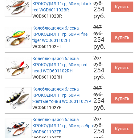
руб.
КРОКОДИЛ 11гр, 60мм, black-
Купить
254
red WCD601102BR
руб.
WCD601102BR
267
Колеблющаяся блесна
руб.
КРОКОДИЛ 11гр, 60мм, fire
Купить
254
tiger WCD601102FT
руб.
WCD601102FT
267
Колеблющаяся блесна
руб.
КРОКОДИЛ 11гр, 60мм, red
Купить
254
head WCD601102RH
руб.
WCD601102RH
267
Колеблющаяся блесна
руб.
КРОКОДИЛ 11гр, 60мм,
Купить
254
желтые точки WCD601102YP
руб.
WCD601102YP
267
Колеблющаяся блесна
руб.
КРОКОДИЛ 11гр, 60мм, зебра
Купить
254
WCD601102ZB
руб.
WCD601102ZB