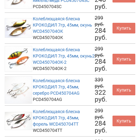
никель/медь PCD450704SC
руб.
PCD450704SC
299
Колеблющаяся блесна
руб.
КРОКОДИЛ 7гр, 45мм, окунь
Купить
284
WCD450704OK
руб.
WCD450704OK
299
Колеблющаяся блесна
руб.
КРОКОДИЛ 7гр, 45мм, окунь2
Купить
284
WCD450704OK-2
руб.
WCD450704OK-2
339
Колеблющаяся блесна
руб.
КРОКОДИЛ 7гр, 45мм,
Купить
322
серебро PCD450704AG
руб.
PCD450704AG
299
Колеблющаяся блесна
руб.
КРОКОДИЛ 7гр, 45мм,
Купить
284
форель WCD450704TT
руб.
WCD450704TT