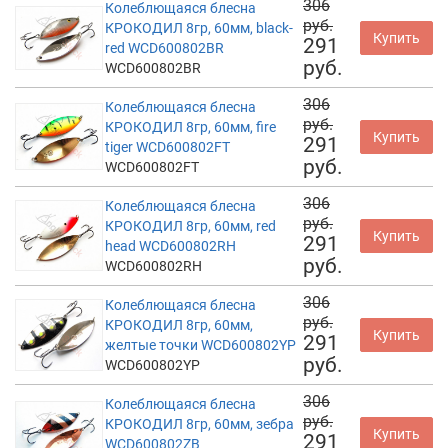
306
Колеблющаяся блесна
руб.
КРОКОДИЛ 8гр, 60мм, black-
Купить
291
red WCD600802BR
руб.
WCD600802BR
306
Колеблющаяся блесна
руб.
КРОКОДИЛ 8гр, 60мм, fire
Купить
291
tiger WCD600802FT
руб.
WCD600802FT
306
Колеблющаяся блесна
руб.
КРОКОДИЛ 8гр, 60мм, red
Купить
291
head WCD600802RH
руб.
WCD600802RH
306
Колеблющаяся блесна
руб.
КРОКОДИЛ 8гр, 60мм,
Купить
291
желтые точки WCD600802YP
руб.
WCD600802YP
306
Колеблющаяся блесна
руб.
КРОКОДИЛ 8гр, 60мм, зебра
Купить
291
WCD600802ZB