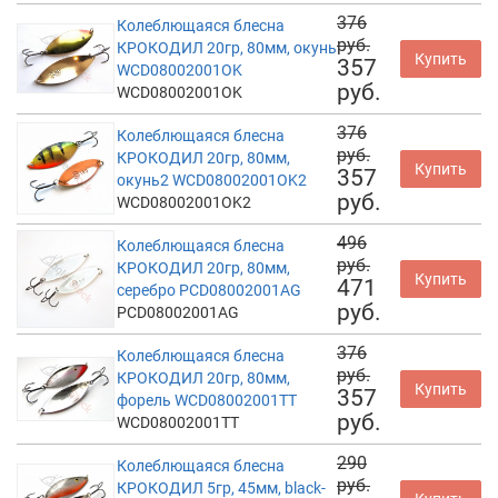
376
Колеблющаяся блесна
руб.
КРОКОДИЛ 20гр, 80мм, окунь
Купить
357
WCD08002001OK
руб.
WCD08002001OK
376
Колеблющаяся блесна
руб.
КРОКОДИЛ 20гр, 80мм,
Купить
357
окунь2 WCD08002001OK2
руб.
WCD08002001OK2
496
Колеблющаяся блесна
руб.
КРОКОДИЛ 20гр, 80мм,
Купить
471
серебро PCD08002001AG
руб.
PCD08002001AG
376
Колеблющаяся блесна
руб.
КРОКОДИЛ 20гр, 80мм,
Купить
357
форель WCD08002001TT
руб.
WCD08002001TT
290
Колеблющаяся блесна
руб.
КРОКОДИЛ 5гр, 45мм, black-