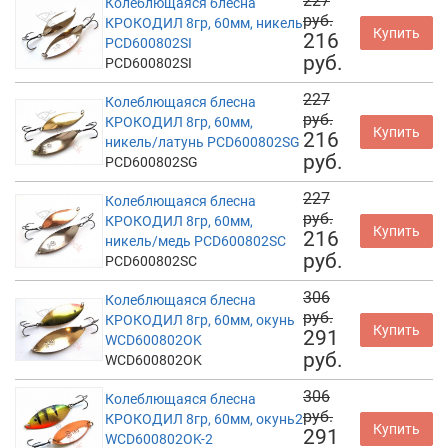
227
Колеблющаяся блесна
руб.
КРОКОДИЛ 8гр, 60мм, никель
Купить
216
PCD600802SI
руб.
PCD600802SI
227
Колеблющаяся блесна
руб.
КРОКОДИЛ 8гр, 60мм,
Купить
216
никель/латунь PCD600802SG
руб.
PCD600802SG
227
Колеблющаяся блесна
руб.
КРОКОДИЛ 8гр, 60мм,
Купить
216
никель/медь PCD600802SC
руб.
PCD600802SC
306
Колеблющаяся блесна
руб.
КРОКОДИЛ 8гр, 60мм, окунь
Купить
291
WCD600802OK
руб.
WCD600802OK
306
Колеблющаяся блесна
руб.
КРОКОДИЛ 8гр, 60мм, окунь2
Купить
291
WCD600802OK-2