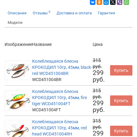
0
Описание
Отзывы
Доставка и оплата
Гарантия
Модели
Изображение
Название
Цена
315
Колеблющаяся блесна
руб.
КРОКОДИЛ 10гр, 45мм, black-
Купить
299
red WCD451004BR
руб.
WCD451004BR
315
Колеблющаяся блесна
руб.
КРОКОДИЛ 10гр, 45мм, fire
Купить
299
tiger WCD451004FT
руб.
WCD451004FT
315
Колеблющаяся блесна
руб.
КРОКОДИЛ 10гр, 45мм, red
Купить
299
head WCD451004RH