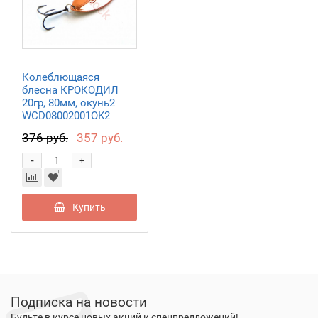
Колеблющаяся
блесна КРОКОДИЛ
20гр, 80мм, окунь2
WCD08002001OK2
376 руб.
357 руб.
-
+
Купить
Подписка на новости
Будьте в курсе новых акций и спецпредложений!