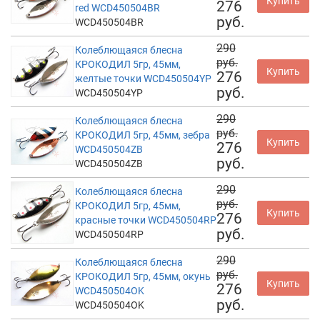
Купить
276
red WCD450504BR
руб.
WCD450504BR
290
Колеблющаяся блесна
руб.
КРОКОДИЛ 5гр, 45мм,
Купить
276
желтые точки WCD450504YP
руб.
WCD450504YP
290
Колеблющаяся блесна
руб.
КРОКОДИЛ 5гр, 45мм, зебра
Купить
276
WCD450504ZB
руб.
WCD450504ZB
290
Колеблющаяся блесна
руб.
КРОКОДИЛ 5гр, 45мм,
Купить
276
красные точки WCD450504RP
руб.
WCD450504RP
290
Колеблющаяся блесна
руб.
КРОКОДИЛ 5гр, 45мм, окунь
Купить
276
WCD450504OK
руб.
WCD450504OK