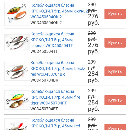
290
Колеблющаяся блесна
руб.
КРОКОДИЛ 5гр, 45мм, окунь2
Купить
276
WCD450504OK-2
руб.
WCD450504OK-2
290
Колеблющаяся блесна
руб.
КРОКОДИЛ 5гр, 45мм,
Купить
276
форель WCD450504TT
руб.
WCD450504TT
299
Колеблющаяся блесна
руб.
КРОКОДИЛ 7гр, 45мм, black-
Купить
284
red WCD450704BR
руб.
WCD450704BR
299
Колеблющаяся блесна
руб.
КРОКОДИЛ 7гр, 45мм, fire
Купить
284
tiger WCD450704FT
руб.
WCD450704FT
299
Колеблющаяся блесна
руб.
КРОКОДИЛ 7гр, 45мм, red
Купить