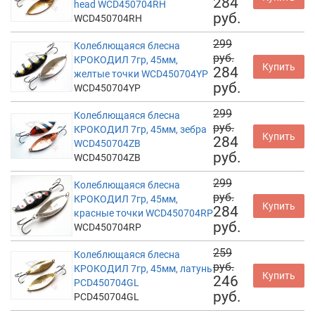
284
head WCD450704RH
руб.
WCD450704RH
299
Колеблющаяся блесна
руб.
КРОКОДИЛ 7гр, 45мм,
Купить
284
желтые точки WCD450704YP
руб.
WCD450704YP
299
Колеблющаяся блесна
руб.
КРОКОДИЛ 7гр, 45мм, зебра
Купить
284
WCD450704ZB
руб.
WCD450704ZB
299
Колеблющаяся блесна
руб.
КРОКОДИЛ 7гр, 45мм,
Купить
284
красные точки WCD450704RP
руб.
WCD450704RP
259
Колеблющаяся блесна
руб.
КРОКОДИЛ 7гр, 45мм, латунь
Купить
246
PCD450704GL
руб.
PCD450704GL