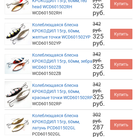
КРОКОДИЛ 15гр, 60мм, red
Купить
325
head WCD601502RH
руб.
WCD601502RH
342
Колеблющаяся блесна
руб.
КРОКОДИЛ 15гр, 60мм,
Купить
325
желтые точки WCD601502YP
руб.
WCD601502YP
342
Колеблющаяся блесна
руб.
КРОКОДИЛ 15гр, 60мм, зебра
Купить
325
WCD601502ZB
руб.
WCD601502ZB
342
Колеблющаяся блесна
руб.
КРОКОДИЛ 15гр, 60мм,
Купить
325
красные точки WCD601502RP
руб.
WCD601502RP
302
Колеблющаяся блесна
руб.
КРОКОДИЛ 15гр, 60мм,
Купить
287
латунь PCD601502GL
руб.
PCD601502GL