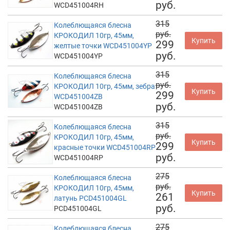
руб.
WCD451004RH
315
Колеблющаяся блесна
руб.
КРОКОДИЛ 10гр, 45мм,
Купить
299
желтые точки WCD451004YP
руб.
WCD451004YP
315
Колеблющаяся блесна
руб.
КРОКОДИЛ 10гр, 45мм, зебра
Купить
299
WCD451004ZB
руб.
WCD451004ZB
315
Колеблющаяся блесна
руб.
КРОКОДИЛ 10гр, 45мм,
Купить
299
красные точки WCD451004RP
руб.
WCD451004RP
275
Колеблющаяся блесна
руб.
КРОКОДИЛ 10гр, 45мм,
Купить
261
латунь PCD451004GL
руб.
PCD451004GL
275
Колеблющаяся блесна