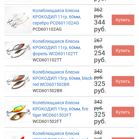
362
Колеблющаяся блесна
руб.
КРОКОДИЛ 11гр, 60мм,
Купить
344
серебро PCD601102AG
руб.
PCD601102AG
267
Колеблющаяся блесна
руб.
КРОКОДИЛ 11гр, 60мм,
Купить
254
форель WCD601102TT
руб.
WCD601102TT
342
Колеблющаяся блесна
руб.
КРОКОДИЛ 15гр, 60мм, black-
Купить
325
red WCD601502BR
руб.
WCD601502BR
342
Колеблющаяся блесна
руб.
КРОКОДИЛ 15гр, 60мм, fire
Купить
325
tiger WCD601502FT
руб.
WCD601502FT
342
Колеблющаяся блесна
руб.