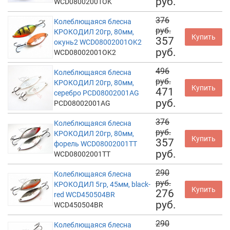
руб.
WCD08002001OK
376
Колеблющаяся блесна
руб.
КРОКОДИЛ 20гр, 80мм,
Купить
357
окунь2 WCD08002001OK2
руб.
WCD08002001OK2
496
Колеблющаяся блесна
руб.
КРОКОДИЛ 20гр, 80мм,
Купить
471
серебро PCD08002001AG
руб.
PCD08002001AG
376
Колеблющаяся блесна
руб.
КРОКОДИЛ 20гр, 80мм,
Купить
357
форель WCD08002001TT
руб.
WCD08002001TT
290
Колеблющаяся блесна
руб.
КРОКОДИЛ 5гр, 45мм, black-
Купить
276
red WCD450504BR
руб.
WCD450504BR
290
Колеблющаяся блесна