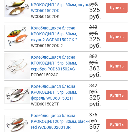
руб.
КРОКОДИЛ 15гр, 60мм, окунь
Купить
325
WCD601502OK
руб.
WCD601502OK
342
Колеблющаяся блесна
руб.
КРОКОДИЛ 15гр, 60мм,
Купить
325
окунь2 WCD601502OK-2
руб.
WCD601502OK-2
382
Колеблющаяся блесна
руб.
КРОКОДИЛ 15гр, 60мм,
Купить
363
серебро PCD601502AG
руб.
PCD601502AG
342
Колеблющаяся блесна
руб.
КРОКОДИЛ 15гр, 60мм,
Купить
325
форель WCD601502TT
руб.
WCD601502TT
376
Колеблющаяся блесна
руб.
КРОКОДИЛ 20гр, 80мм, black-
Купить
357
red WCD08002001BR