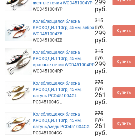
299
желтые точки WCD451004YP
руб.
WCD451004YP
315
Колеблющаяся блесна
руб.
КРОКОДИЛ 10гр, 45мм, зебра
Купить
299
WCD451004ZB
руб.
WCD451004ZB
315
Колеблющаяся блесна
руб.
КРОКОДИЛ 10гр, 45мм,
Купить
299
красные точки WCD451004RP
руб.
WCD451004RP
275
Колеблющаяся блесна
руб.
КРОКОДИЛ 10гр, 45мм,
Купить
261
латунь PCD451004GL
руб.
PCD451004GL
275
Колеблющаяся блесна
руб.
КРОКОДИЛ 10гр, 45мм,
Купить
261
латунь/медь PCD451004CG
руб.
PCD451004CG