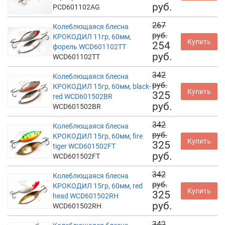
руб.
PCD601102AG
267
Колеблющаяся блесна
руб.
КРОКОДИЛ 11гр, 60мм,
Купить
254
форель WCD601102TT
руб.
WCD601102TT
342
Колеблющаяся блесна
руб.
КРОКОДИЛ 15гр, 60мм, black-
Купить
325
red WCD601502BR
руб.
WCD601502BR
342
Колеблющаяся блесна
руб.
КРОКОДИЛ 15гр, 60мм, fire
Купить
325
tiger WCD601502FT
руб.
WCD601502FT
342
Колеблющаяся блесна
руб.
КРОКОДИЛ 15гр, 60мм, red
Купить
325
head WCD601502RH
руб.
WCD601502RH
342