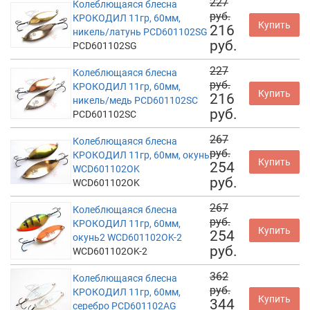
227
Колеблющаяся блесна
руб.
КРОКОДИЛ 11гр, 60мм,
Купить
216
никель/латунь PCD601102SG
руб.
PCD601102SG
227
Колеблющаяся блесна
руб.
КРОКОДИЛ 11гр, 60мм,
Купить
216
никель/медь PCD601102SC
руб.
PCD601102SC
267
Колеблющаяся блесна
руб.
КРОКОДИЛ 11гр, 60мм, окунь
Купить
254
WCD601102OK
руб.
WCD601102OK
267
Колеблющаяся блесна
руб.
КРОКОДИЛ 11гр, 60мм,
Купить
254
окунь2 WCD601102OK-2
руб.
WCD601102OK-2
362
Колеблющаяся блесна
руб.
КРОКОДИЛ 11гр, 60мм,
Купить
344
серебро PCD601102AG