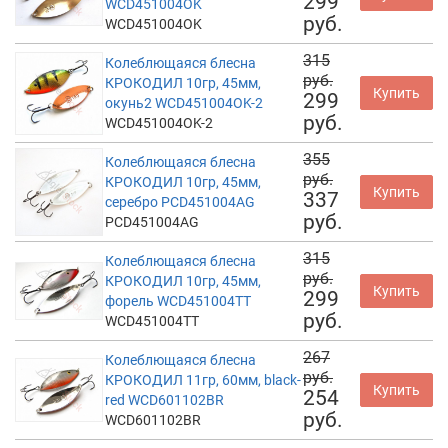
299
WCD451004OK
руб.
WCD451004OK
315
Колеблющаяся блесна
руб.
КРОКОДИЛ 10гр, 45мм,
Купить
299
окунь2 WCD451004OK-2
руб.
WCD451004OK-2
355
Колеблющаяся блесна
руб.
КРОКОДИЛ 10гр, 45мм,
Купить
337
серебро PCD451004AG
руб.
PCD451004AG
315
Колеблющаяся блесна
руб.
КРОКОДИЛ 10гр, 45мм,
Купить
299
форель WCD451004TT
руб.
WCD451004TT
267
Колеблющаяся блесна
руб.
КРОКОДИЛ 11гр, 60мм, black-
Купить
254
red WCD601102BR
руб.
WCD601102BR