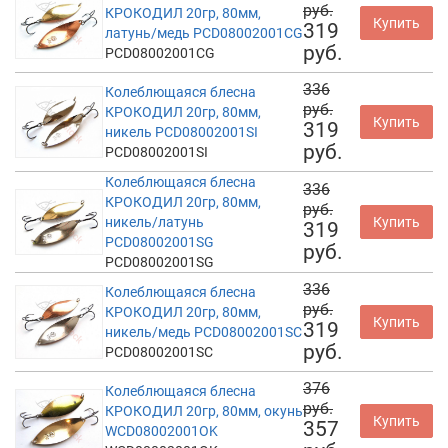
руб.
КРОКОДИЛ 20гр, 80мм,
Купить
319
латунь/медь PCD08002001CG
руб.
PCD08002001CG
336
Колеблющаяся блесна
руб.
КРОКОДИЛ 20гр, 80мм,
Купить
319
никель PCD08002001SI
руб.
PCD08002001SI
Колеблющаяся блесна
336
КРОКОДИЛ 20гр, 80мм,
руб.
никель/латунь
Купить
319
PCD08002001SG
руб.
PCD08002001SG
336
Колеблющаяся блесна
руб.
КРОКОДИЛ 20гр, 80мм,
Купить
319
никель/медь PCD08002001SC
руб.
PCD08002001SC
376
Колеблющаяся блесна
руб.
КРОКОДИЛ 20гр, 80мм, окунь
Купить
357
WCD08002001OK