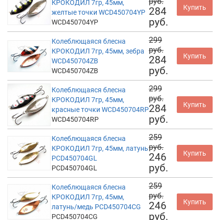
руб.
КРОКОДИЛ 7гр, 45мм,
Купить
284
желтые точки WCD450704YP
руб.
WCD450704YP
299
Колеблющаяся блесна
руб.
КРОКОДИЛ 7гр, 45мм, зебра
Купить
284
WCD450704ZB
руб.
WCD450704ZB
299
Колеблющаяся блесна
руб.
КРОКОДИЛ 7гр, 45мм,
Купить
284
красные точки WCD450704RP
руб.
WCD450704RP
259
Колеблющаяся блесна
руб.
КРОКОДИЛ 7гр, 45мм, латунь
Купить
246
PCD450704GL
руб.
PCD450704GL
259
Колеблющаяся блесна
руб.
КРОКОДИЛ 7гр, 45мм,
Купить
246
латунь/медь PCD450704CG
руб.
PCD450704CG