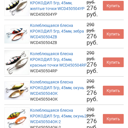
руб.
КРОКОДИЛ 5гр, 45мм,
Купить
276
желтые точки WCD450504YP
руб.
WCD450504YP
290
Колеблющаяся блесна
руб.
КРОКОДИЛ 5гр, 45мм, зебра
Купить
276
WCD450504ZB
руб.
WCD450504ZB
290
Колеблющаяся блесна
руб.
КРОКОДИЛ 5гр, 45мм,
Купить
276
красные точки WCD450504RP
руб.
WCD450504RP
290
Колеблющаяся блесна
руб.
КРОКОДИЛ 5гр, 45мм, окунь
Купить
276
WCD450504OK
руб.
WCD450504OK
290
Колеблющаяся блесна
руб.
КРОКОДИЛ 5гр, 45мм, окунь2
Купить
276
WCD450504OK-2
руб.
WCD450504OK-2