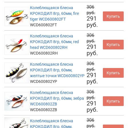
306
Колеблющаяся блесна
руб.
КРОКОДИЛ 8гр, 60мм, fire
Купить
291
tiger WCD600802FT
руб.
WCD600802FT
306
Колеблющаяся блесна
руб.
КРОКОДИЛ 8гр, 60мм, red
Купить
291
head WCD600802RH
руб.
WCD600802RH
306
Колеблющаяся блесна
руб.
КРОКОДИЛ 8гр, 60мм,
Купить
291
желтые точки WCD600802YP
руб.
WCD600802YP
306
Колеблющаяся блесна
руб.
КРОКОДИЛ 8гр, 60мм, зебра
Купить
291
WCD600802ZB
руб.
WCD600802ZB
306
Колеблющаяся блесна
руб.
КРОКОДИЛ 8гр, 60мм,