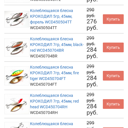
290
Колеблющаяся блесна
руб.
КРОКОДИЛ 5гр, 45мм,
Купить
276
форель WCD450504TT
руб.
WCD450504TT
299
Колеблющаяся блесна
руб.
КРОКОДИЛ 7гр, 45мм, black-
Купить
284
red WCD450704BR
руб.
WCD450704BR
299
Колеблющаяся блесна
руб.
КРОКОДИЛ 7гр, 45мм, fire
Купить
284
tiger WCD450704FT
руб.
WCD450704FT
299
Колеблющаяся блесна
руб.
КРОКОДИЛ 7гр, 45мм, red
Купить
284
head WCD450704RH
руб.
WCD450704RH
299
Колеблющаяся блесна