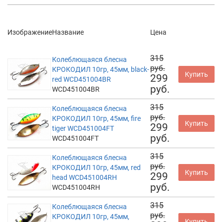
Изображение
Название
Цена
315
Колеблющаяся блесна
руб.
КРОКОДИЛ 10гр, 45мм, black-
Купить
299
red WCD451004BR
руб.
WCD451004BR
315
Колеблющаяся блесна
руб.
КРОКОДИЛ 10гр, 45мм, fire
Купить
299
tiger WCD451004FT
руб.
WCD451004FT
315
Колеблющаяся блесна
руб.
КРОКОДИЛ 10гр, 45мм, red
Купить
299
head WCD451004RH
руб.
WCD451004RH
315
Колеблющаяся блесна
руб.
КРОКОДИЛ 10гр, 45мм,
Купить