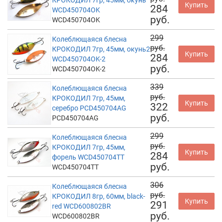
КРОКОДИЛ 7гр, 45мм, окунь
Купить
284
WCD450704OK
руб.
WCD450704OK
299
Колеблющаяся блесна
руб.
КРОКОДИЛ 7гр, 45мм, окунь2
Купить
284
WCD450704OK-2
руб.
WCD450704OK-2
339
Колеблющаяся блесна
руб.
КРОКОДИЛ 7гр, 45мм,
Купить
322
серебро PCD450704AG
руб.
PCD450704AG
299
Колеблющаяся блесна
руб.
КРОКОДИЛ 7гр, 45мм,
Купить
284
форель WCD450704TT
руб.
WCD450704TT
306
Колеблющаяся блесна
руб.
КРОКОДИЛ 8гр, 60мм, black-
Купить
291
red WCD600802BR
руб.
WCD600802BR