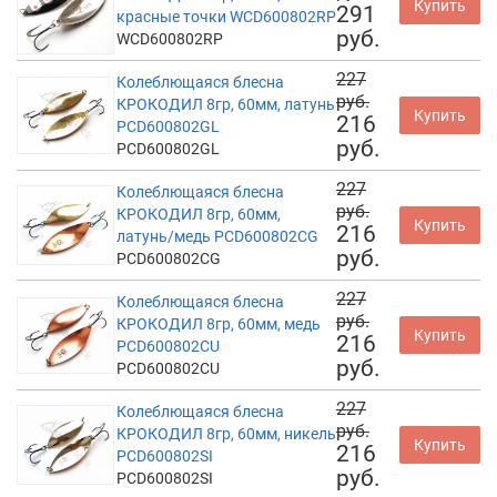
Купить
291
красные точки WCD600802RP
руб.
WCD600802RP
227
Колеблющаяся блесна
руб.
КРОКОДИЛ 8гр, 60мм, латунь
Купить
216
PCD600802GL
руб.
PCD600802GL
227
Колеблющаяся блесна
руб.
КРОКОДИЛ 8гр, 60мм,
Купить
216
латунь/медь PCD600802CG
руб.
PCD600802CG
227
Колеблющаяся блесна
руб.
КРОКОДИЛ 8гр, 60мм, медь
Купить
216
PCD600802CU
руб.
PCD600802CU
227
Колеблющаяся блесна
руб.
КРОКОДИЛ 8гр, 60мм, никель
Купить
216
PCD600802SI
руб.
PCD600802SI