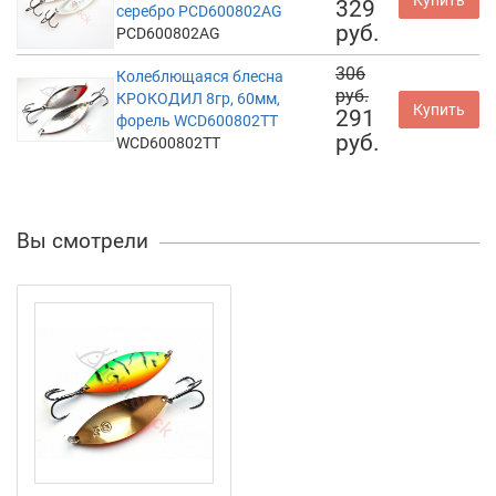
Купить
329
серебро PCD600802AG
руб.
PCD600802AG
306
Колеблющаяся блесна
руб.
КРОКОДИЛ 8гр, 60мм,
Купить
291
форель WCD600802TT
руб.
WCD600802TT
Вы смотрели