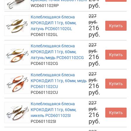
руб.
WCD601102RP
227
Колеблющаяся блесна
руб.
КРОКОДИЛ 11гр, 60мм,
Купить
216
латунь PCD601102GL
руб.
PCD601102GL
227
Колеблющаяся блесна
руб.
КРОКОДИЛ 11гр, 60мм,
Купить
216
латунь/медь PCD601102CG
руб.
PCD601102CG
227
Колеблющаяся блесна
руб.
КРОКОДИЛ 11гр, 60мм, медь
Купить
216
PCD601102CU
руб.
PCD601102CU
227
Колеблющаяся блесна
руб.
КРОКОДИЛ 11гр, 60мм,
Купить
216
никель PCD601102SI
руб.
PCD601102SI