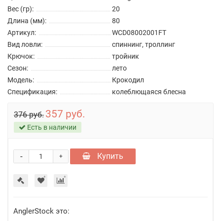
Вес (гр):
20
Длина (мм):
80
Артикул:
WCD08002001FT
Вид ловли:
спиннинг, троллинг
Крючок:
тройник
Сезон:
лето
Модель:
Крокодил
Спецификация:
колеблющаяся блесна
357 руб.
376 руб.
Есть в наличии
-
Купить
+
AnglerStock это: