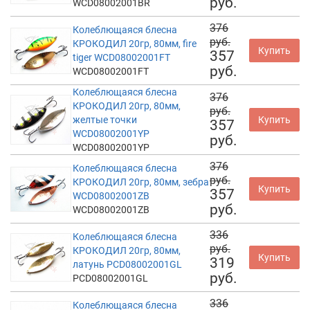
руб.
WCD08002001BR
376
Колеблющаяся блесна
руб.
КРОКОДИЛ 20гр, 80мм, fire
Купить
357
tiger WCD08002001FT
руб.
WCD08002001FT
Колеблющаяся блесна
376
КРОКОДИЛ 20гр, 80мм,
руб.
желтые точки
Купить
357
WCD08002001YP
руб.
WCD08002001YP
376
Колеблющаяся блесна
руб.
КРОКОДИЛ 20гр, 80мм, зебра
Купить
357
WCD08002001ZB
руб.
WCD08002001ZB
336
Колеблющаяся блесна
руб.
КРОКОДИЛ 20гр, 80мм,
Купить
319
латунь PCD08002001GL
руб.
PCD08002001GL
336
Колеблющаяся блесна