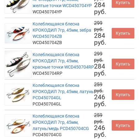
Купить
284
желтые точки WCD450704YP
руб.
WCD450704YP
299
Колеблющаяся блесна
руб.
КРОКОДИЛ 7гр, 45мм, зебра
Купить
284
WCD450704ZB
руб.
WCD450704ZB
299
Колеблющаяся блесна
руб.
КРОКОДИЛ 7гр, 45мм,
Купить
284
красные точки WCD450704RP
руб.
WCD450704RP
259
Колеблющаяся блесна
руб.
КРОКОДИЛ 7гр, 45мм, латунь
Купить
246
PCD450704GL
руб.
PCD450704GL
259
Колеблющаяся блесна
руб.
КРОКОДИЛ 7гр, 45мм,
Купить
246
латунь/медь PCD450704CG
руб.
PCD450704CG