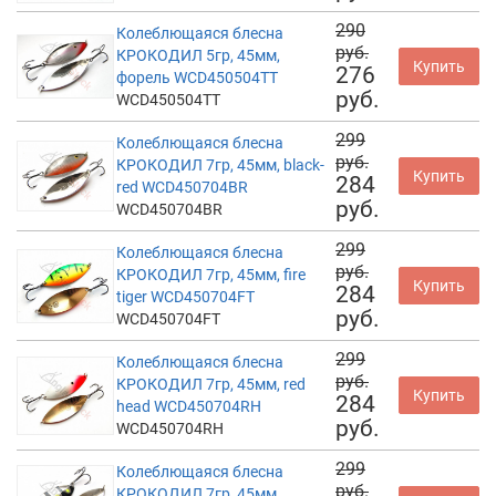
290
Колеблющаяся блесна
руб.
КРОКОДИЛ 5гр, 45мм,
Купить
276
форель WCD450504TT
руб.
WCD450504TT
299
Колеблющаяся блесна
руб.
КРОКОДИЛ 7гр, 45мм, black-
Купить
284
red WCD450704BR
руб.
WCD450704BR
299
Колеблющаяся блесна
руб.
КРОКОДИЛ 7гр, 45мм, fire
Купить
284
tiger WCD450704FT
руб.
WCD450704FT
299
Колеблющаяся блесна
руб.
КРОКОДИЛ 7гр, 45мм, red
Купить
284
head WCD450704RH
руб.
WCD450704RH
299
Колеблющаяся блесна
руб.
КРОКОДИЛ 7гр, 45мм,