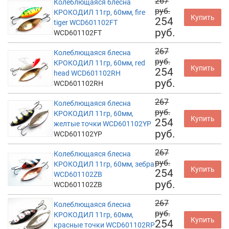
267
Колеблющаяся блесна
руб.
КРОКОДИЛ 11гр, 60мм, fire
Купить
254
tiger WCD601102FT
руб.
WCD601102FT
267
Колеблющаяся блесна
руб.
КРОКОДИЛ 11гр, 60мм, red
Купить
254
head WCD601102RH
руб.
WCD601102RH
267
Колеблющаяся блесна
руб.
КРОКОДИЛ 11гр, 60мм,
Купить
254
желтые точки WCD601102YP
руб.
WCD601102YP
267
Колеблющаяся блесна
руб.
КРОКОДИЛ 11гр, 60мм, зебра
Купить
254
WCD601102ZB
руб.
WCD601102ZB
267
Колеблющаяся блесна
руб.
КРОКОДИЛ 11гр, 60мм,
Купить
254
красные точки WCD601102RP