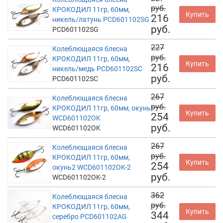
руб.
КРОКОДИЛ 11гр, 60мм,
Купить
216
никель/латунь PCD601102SG
руб.
PCD601102SG
227
Колеблющаяся блесна
руб.
КРОКОДИЛ 11гр, 60мм,
Купить
216
никель/медь PCD601102SC
руб.
PCD601102SC
267
Колеблющаяся блесна
руб.
КРОКОДИЛ 11гр, 60мм, окунь
Купить
254
WCD601102OK
руб.
WCD601102OK
267
Колеблющаяся блесна
руб.
КРОКОДИЛ 11гр, 60мм,
Купить
254
окунь2 WCD601102OK-2
руб.
WCD601102OK-2
362
Колеблющаяся блесна
руб.
КРОКОДИЛ 11гр, 60мм,
Купить
344
серебро PCD601102AG