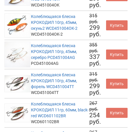
руб.
WCD451004OK
315
Колеблющаяся блесна
руб.
КРОКОДИЛ 10гр, 45мм,
Купить
299
окунь2 WCD451004OK-2
руб.
WCD451004OK-2
355
Колеблющаяся блесна
руб.
КРОКОДИЛ 10гр, 45мм,
Купить
337
серебро PCD451004AG
руб.
PCD451004AG
315
Колеблющаяся блесна
руб.
КРОКОДИЛ 10гр, 45мм,
Купить
299
форель WCD451004TT
руб.
WCD451004TT
267
Колеблющаяся блесна
руб.
КРОКОДИЛ 11гр, 60мм, black-
Купить
254
red WCD601102BR
руб.
WCD601102BR