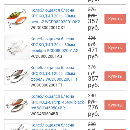
376
Колеблющаяся блесна
руб.
КРОКОДИЛ 20гр, 80мм,
Купить
357
окунь2 WCD08002001OK2
руб.
WCD08002001OK2
496
Колеблющаяся блесна
руб.
КРОКОДИЛ 20гр, 80мм,
Купить
471
серебро PCD08002001AG
руб.
PCD08002001AG
376
Колеблющаяся блесна
руб.
КРОКОДИЛ 20гр, 80мм,
Купить
357
форель WCD08002001TT
руб.
WCD08002001TT
290
Колеблющаяся блесна
руб.
КРОКОДИЛ 5гр, 45мм, black-
Купить
276
red WCD450504BR
руб.
WCD450504BR
290
Колеблющаяся блесна