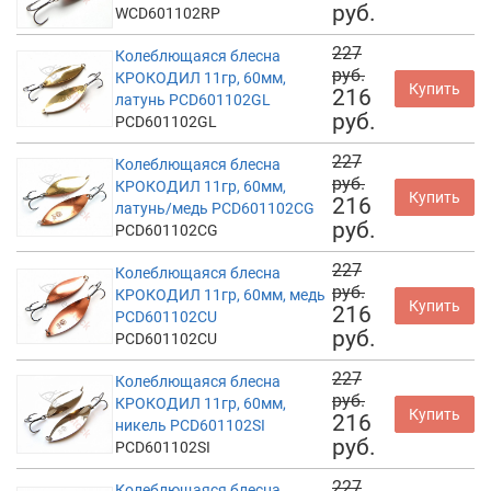
руб.
WCD601102RP
227
Колеблющаяся блесна
руб.
КРОКОДИЛ 11гр, 60мм,
Купить
216
латунь PCD601102GL
руб.
PCD601102GL
227
Колеблющаяся блесна
руб.
КРОКОДИЛ 11гр, 60мм,
Купить
216
латунь/медь PCD601102CG
руб.
PCD601102CG
227
Колеблющаяся блесна
руб.
КРОКОДИЛ 11гр, 60мм, медь
Купить
216
PCD601102CU
руб.
PCD601102CU
227
Колеблющаяся блесна
руб.
КРОКОДИЛ 11гр, 60мм,
Купить
216
никель PCD601102SI
руб.
PCD601102SI
227
Колеблющаяся блесна