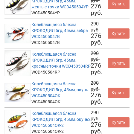
руб.
КРОКОДИЛ 5гр, 45мм,
Купить
276
желтые точки WCD450504YP
руб.
WCD450504YP
290
Колеблющаяся блесна
руб.
КРОКОДИЛ 5гр, 45мм, зебра
Купить
276
WCD450504ZB
руб.
WCD450504ZB
290
Колеблющаяся блесна
руб.
КРОКОДИЛ 5гр, 45мм,
Купить
276
красные точки WCD450504RP
руб.
WCD450504RP
290
Колеблющаяся блесна
руб.
КРОКОДИЛ 5гр, 45мм, окунь
Купить
276
WCD450504OK
руб.
WCD450504OK
290
Колеблющаяся блесна
руб.
КРОКОДИЛ 5гр, 45мм, окунь2
Купить
276
WCD450504OK-2
руб.
WCD450504OK-2