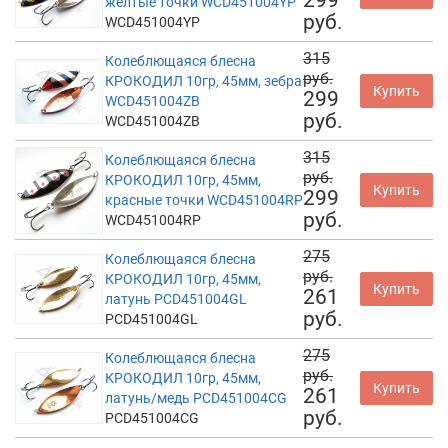
299
желтые точки WCD451004YP
руб.
WCD451004YP
315
Колеблющаяся блесна
руб.
КРОКОДИЛ 10гр, 45мм, зебра
Купить
299
WCD451004ZB
руб.
WCD451004ZB
315
Колеблющаяся блесна
руб.
КРОКОДИЛ 10гр, 45мм,
Купить
299
красные точки WCD451004RP
руб.
WCD451004RP
275
Колеблющаяся блесна
руб.
КРОКОДИЛ 10гр, 45мм,
Купить
261
латунь PCD451004GL
руб.
PCD451004GL
275
Колеблющаяся блесна
руб.
КРОКОДИЛ 10гр, 45мм,
Купить
261
латунь/медь PCD451004CG
руб.
PCD451004CG