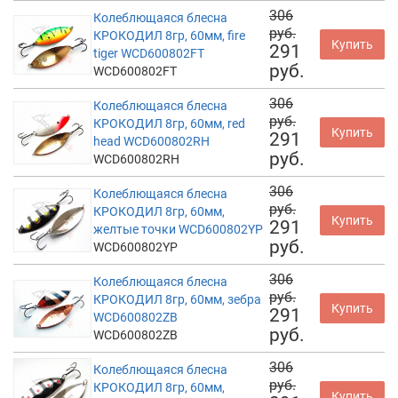
306
Колеблющаяся блесна
руб.
КРОКОДИЛ 8гр, 60мм, fire
Купить
291
tiger WCD600802FT
руб.
WCD600802FT
306
Колеблющаяся блесна
руб.
КРОКОДИЛ 8гр, 60мм, red
Купить
291
head WCD600802RH
руб.
WCD600802RH
306
Колеблющаяся блесна
руб.
КРОКОДИЛ 8гр, 60мм,
Купить
291
желтые точки WCD600802YP
руб.
WCD600802YP
306
Колеблющаяся блесна
руб.
КРОКОДИЛ 8гр, 60мм, зебра
Купить
291
WCD600802ZB
руб.
WCD600802ZB
306
Колеблющаяся блесна
руб.
КРОКОДИЛ 8гр, 60мм,
Купить