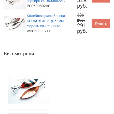
329
серебро PCD600802AG
руб.
PCD600802AG
306
Колеблющаяся блесна
руб.
КРОКОДИЛ 8гр, 60мм,
Купить
291
форель WCD600802TT
руб.
WCD600802TT
Вы смотрели