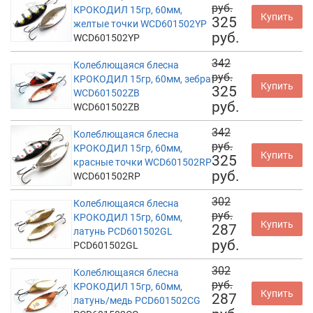
руб.
КРОКОДИЛ 15гр, 60мм,
Купить
325
желтые точки WCD601502YP
руб.
WCD601502YP
342
Колеблющаяся блесна
руб.
КРОКОДИЛ 15гр, 60мм, зебра
Купить
325
WCD601502ZB
руб.
WCD601502ZB
342
Колеблющаяся блесна
руб.
КРОКОДИЛ 15гр, 60мм,
Купить
325
красные точки WCD601502RP
руб.
WCD601502RP
302
Колеблющаяся блесна
руб.
КРОКОДИЛ 15гр, 60мм,
Купить
287
латунь PCD601502GL
руб.
PCD601502GL
302
Колеблющаяся блесна
руб.
КРОКОДИЛ 15гр, 60мм,
Купить
287
латунь/медь PCD601502CG