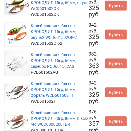
руб.
КРОКОДИЛ 15гр, 60мм, окунь
Купить
325
WCD601502OK
руб.
WCD601502OK
342
Колеблющаяся блесна
руб.
КРОКОДИЛ 15гр, 60мм,
Купить
325
окунь2 WCD601502OK-2
руб.
WCD601502OK-2
382
Колеблющаяся блесна
руб.
КРОКОДИЛ 15гр, 60мм,
Купить
363
серебро PCD601502AG
руб.
PCD601502AG
342
Колеблющаяся блесна
руб.
КРОКОДИЛ 15гр, 60мм,
Купить
325
форель WCD601502TT
руб.
WCD601502TT
376
Колеблющаяся блесна
руб.
КРОКОДИЛ 20гр, 80мм, black-
Купить
357
red WCD08002001BR
руб.
WCD08002001BR