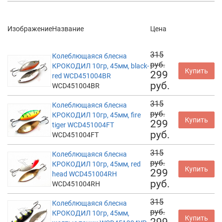
Изображение
Название
Цена
315
Колеблющаяся блесна
руб.
КРОКОДИЛ 10гр, 45мм, black-
Купить
299
red WCD451004BR
руб.
WCD451004BR
315
Колеблющаяся блесна
руб.
КРОКОДИЛ 10гр, 45мм, fire
Купить
299
tiger WCD451004FT
руб.
WCD451004FT
315
Колеблющаяся блесна
руб.
КРОКОДИЛ 10гр, 45мм, red
Купить
299
head WCD451004RH
руб.
WCD451004RH
315
Колеблющаяся блесна
руб.
КРОКОДИЛ 10гр, 45мм,
Купить