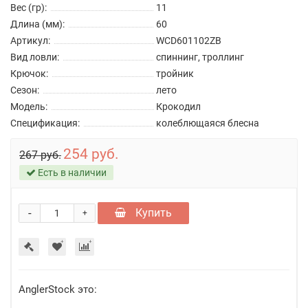
Вес (гр):
11
Длина (мм):
60
Артикул:
WCD601102ZB
Вид ловли:
спиннинг, троллинг
Крючок:
тройник
Сезон:
лето
Модель:
Крокодил
Спецификация:
колеблющаяся блесна
254 руб.
267 руб.
Есть в наличии
-
Купить
+
AnglerStock это: