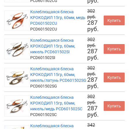
руб.
PCD601502CG
302
Колеблющаяся блесна
руб.
КРОКОДИЛ 15гр, 60мм, медь
Купить
287
PCD601502CU
руб.
PCD601502CU
302
Колеблющаяся блесна
руб.
КРОКОДИЛ 15гр, 60мм,
Купить
287
никель PCD601502SI
руб.
PCD601502SI
302
Колеблющаяся блесна
руб.
КРОКОДИЛ 15гр, 60мм,
Купить
287
никель/латунь PCD601502SG
руб.
PCD601502SG
302
Колеблющаяся блесна
руб.
КРОКОДИЛ 15гр, 60мм,
Купить
287
никель/медь PCD601502SC
руб.
PCD601502SC
342
Колеблющаяся блесна