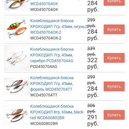
Купить
284
WCD450704OK
руб.
WCD450704OK
299
Колеблющаяся блесна
руб.
КРОКОДИЛ 7гр, 45мм, окунь2
Купить
284
WCD450704OK-2
руб.
WCD450704OK-2
339
Колеблющаяся блесна
руб.
КРОКОДИЛ 7гр, 45мм,
Купить
322
серебро PCD450704AG
руб.
PCD450704AG
299
Колеблющаяся блесна
руб.
КРОКОДИЛ 7гр, 45мм,
Купить
284
форель WCD450704TT
руб.
WCD450704TT
306
Колеблющаяся блесна
руб.
КРОКОДИЛ 8гр, 60мм, black-
Купить
291
red WCD600802BR
руб.
WCD600802BR