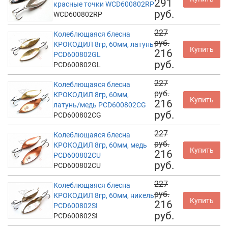
291
красные точки WCD600802RP
руб.
WCD600802RP
227
Колеблющаяся блесна
руб.
КРОКОДИЛ 8гр, 60мм, латунь
Купить
216
PCD600802GL
руб.
PCD600802GL
227
Колеблющаяся блесна
руб.
КРОКОДИЛ 8гр, 60мм,
Купить
216
латунь/медь PCD600802CG
руб.
PCD600802CG
227
Колеблющаяся блесна
руб.
КРОКОДИЛ 8гр, 60мм, медь
Купить
216
PCD600802CU
руб.
PCD600802CU
227
Колеблющаяся блесна
руб.
КРОКОДИЛ 8гр, 60мм, никель
Купить
216
PCD600802SI
руб.
PCD600802SI