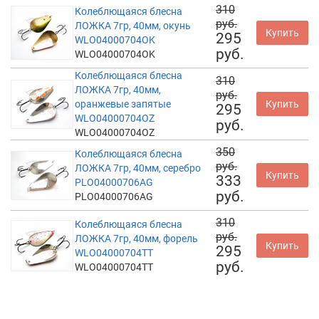
310
Колеблющаяся блесна
руб.
ЛОЖКА 7гр, 40мм, окунь
Купить
295
WLO04000704OK
руб.
WLO04000704OK
Колеблющаяся блесна
310
ЛОЖКА 7гр, 40мм,
руб.
оранжевые запятые
Купить
295
WLO04000704OZ
руб.
WLO04000704OZ
350
Колеблющаяся блесна
руб.
ЛОЖКА 7гр, 40мм, серебро
Купить
333
PLO04000706AG
руб.
PLO04000706AG
310
Колеблющаяся блесна
руб.
ЛОЖКА 7гр, 40мм, форель
Купить
295
WLO04000704TT
руб.
WLO04000704TT