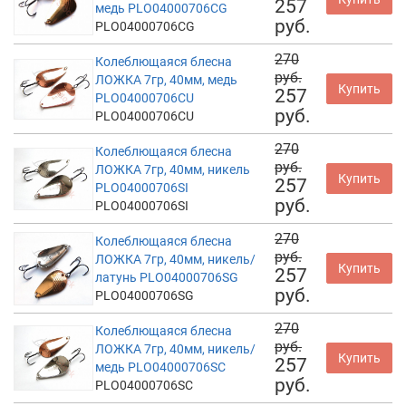
257
медь PLO04000706CG
руб.
PLO04000706CG
270
Колеблющаяся блесна
руб.
ЛОЖКА 7гр, 40мм, медь
Купить
257
PLO04000706CU
руб.
PLO04000706CU
270
Колеблющаяся блесна
руб.
ЛОЖКА 7гр, 40мм, никель
Купить
257
PLO04000706SI
руб.
PLO04000706SI
270
Колеблющаяся блесна
руб.
ЛОЖКА 7гр, 40мм, никель/
Купить
257
латунь PLO04000706SG
руб.
PLO04000706SG
270
Колеблющаяся блесна
руб.
ЛОЖКА 7гр, 40мм, никель/
Купить
257
медь PLO04000706SC
руб.
PLO04000706SC