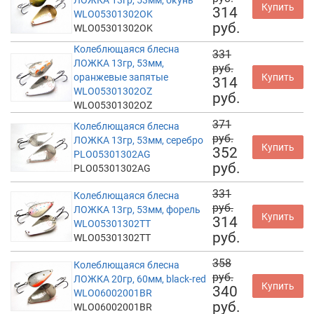
ЛОЖКА 13гр, 53мм, окунь
Купить
314
WLO05301302OK
руб.
WLO05301302OK
Колеблющаяся блесна
331
ЛОЖКА 13гр, 53мм,
руб.
оранжевые запятые
Купить
314
WLO05301302OZ
руб.
WLO05301302OZ
371
Колеблющаяся блесна
руб.
ЛОЖКА 13гр, 53мм, серебро
Купить
352
PLO05301302AG
руб.
PLO05301302AG
331
Колеблющаяся блесна
руб.
ЛОЖКА 13гр, 53мм, форель
Купить
314
WLO05301302TT
руб.
WLO05301302TT
358
Колеблющаяся блесна
руб.
ЛОЖКА 20гр, 60мм, black-red
Купить
340
WLO06002001BR
руб.
WLO06002001BR