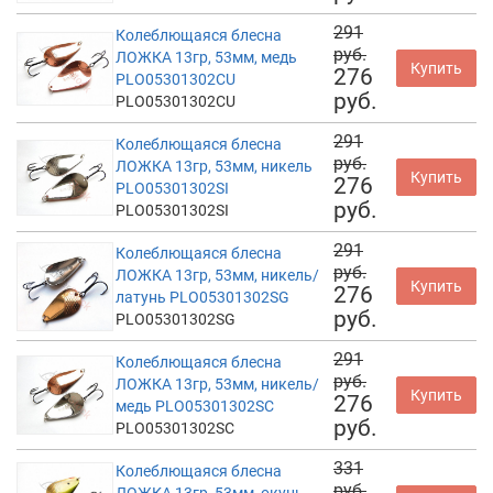
291
Колеблющаяся блесна
руб.
ЛОЖКА 13гр, 53мм, медь
Купить
276
PLO05301302CU
руб.
PLO05301302CU
291
Колеблющаяся блесна
руб.
ЛОЖКА 13гр, 53мм, никель
Купить
276
PLO05301302SI
руб.
PLO05301302SI
291
Колеблющаяся блесна
руб.
ЛОЖКА 13гр, 53мм, никель/
Купить
276
латунь PLO05301302SG
руб.
PLO05301302SG
291
Колеблющаяся блесна
руб.
ЛОЖКА 13гр, 53мм, никель/
Купить
276
медь PLO05301302SC
руб.
PLO05301302SC
331
Колеблющаяся блесна
руб.