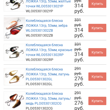
руб.
ЛОЖКА 13гр, 53мм, желтые
Купить
314
точки WLO05301302YP
руб.
WLO05301302YP
331
Колеблющаяся блесна
руб.
ЛОЖКА 13гр, 53мм, зебра
Купить
314
WLO05301302ZB
руб.
WLO05301302ZB
331
Колеблющаяся блесна
руб.
ЛОЖКА 13гр, 53мм, красные
Купить
314
точки WLO05301302RP
руб.
WLO05301302RP
291
Колеблющаяся блесна
руб.
ЛОЖКА 13гр, 53мм, латунь
Купить
276
PLO05301302GL
руб.
PLO05301302GL
291
Колеблющаяся блесна
руб.
ЛОЖКА 13гр, 53мм, латунь/
Купить
276
медь PLO05301302CG
руб.
PLO05301302CG