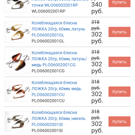
Купить
340
точки WLO06002001RP
руб.
WLO06002001RP
318
Колеблющаяся блесна
руб.
ЛОЖКА 20гр, 60мм, латунь
Купить
302
PLO06002001GL
руб.
PLO06002001GL
318
Колеблющаяся блесна
руб.
ЛОЖКА 20гр, 60мм, латунь/
Купить
302
медь PLO06002001CG
руб.
PLO06002001CG
318
Колеблющаяся блесна
руб.
ЛОЖКА 20гр, 60мм, медь
Купить
302
PLO06002001CU
руб.
PLO06002001CU
318
Колеблющаяся блесна
руб.
ЛОЖКА 20гр, 60мм, никель
Купить
302
PLO06002001SI
руб.
PLO06002001SI