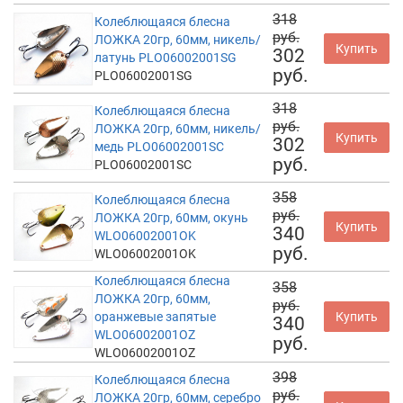
318
Колеблющаяся блесна
руб.
ЛОЖКА 20гр, 60мм, никель/
Купить
302
латунь PLO06002001SG
руб.
PLO06002001SG
318
Колеблющаяся блесна
руб.
ЛОЖКА 20гр, 60мм, никель/
Купить
302
медь PLO06002001SC
руб.
PLO06002001SC
358
Колеблющаяся блесна
руб.
ЛОЖКА 20гр, 60мм, окунь
Купить
340
WLO06002001OK
руб.
WLO06002001OK
Колеблющаяся блесна
358
ЛОЖКА 20гр, 60мм,
руб.
оранжевые запятые
Купить
340
WLO06002001OZ
руб.
WLO06002001OZ
398
Колеблющаяся блесна
руб.
ЛОЖКА 20гр, 60мм, серебро