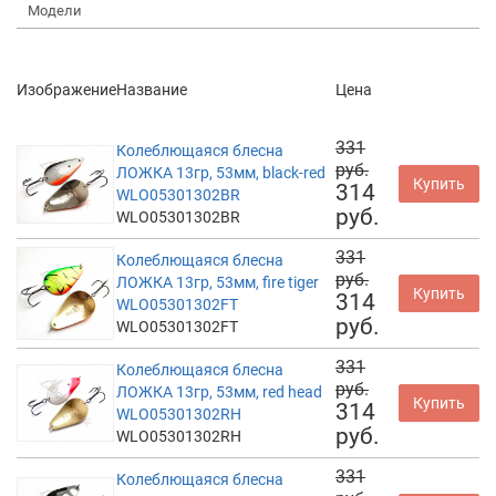
Модели
Изображение
Название
Цена
331
Колеблющаяся блесна
руб.
ЛОЖКА 13гр, 53мм, black-red
Купить
314
WLO05301302BR
руб.
WLO05301302BR
331
Колеблющаяся блесна
руб.
ЛОЖКА 13гр, 53мм, fire tiger
Купить
314
WLO05301302FT
руб.
WLO05301302FT
331
Колеблющаяся блесна
руб.
ЛОЖКА 13гр, 53мм, red head
Купить
314
WLO05301302RH
руб.
WLO05301302RH
331
Колеблющаяся блесна