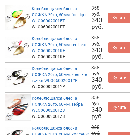
358
Колеблющаяся блесна
руб.
ЛОЖКА 20гр, 60мм, fire tiger
Купить
340
WLO06002001FT
руб.
WLO06002001FT
358
Колеблющаяся блесна
руб.
ЛОЖКА 20гр, 60мм, red head
Купить
340
WLO06002001RH
руб.
WLO06002001RH
358
Колеблющаяся блесна
руб.
ЛОЖКА 20гр, 60мм, желтые
Купить
340
точки WLO06002001YP
руб.
WLO06002001YP
358
Колеблющаяся блесна
руб.
ЛОЖКА 20гр, 60мм, зебра
Купить
340
WLO06002001ZB
руб.
WLO06002001ZB
358
Колеблющаяся блесна
руб.
ЛОЖКА 20гр, 60мм, красные