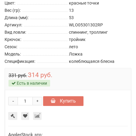
Цвет:
красные точки
Вес (гр):
13
Длина (мм):
53
Артикул:
WLO05301302RP
Вид ловли:
спиннинг, троллинг
Крючок:
тройник
Сезон:
лето
Модель:
Ложка
Спецификация:
колеблющаяся блесна
314 руб.
331 руб.
Есть в наличии
-
Купить
+
AnglerStock это: