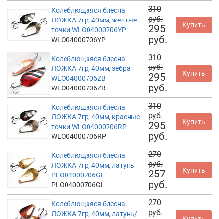
310
Колеблющаяся блесна
руб.
ЛОЖКА 7гр, 40мм, желтые
Купить
295
точки WLO04000706YP
руб.
WLO04000706YP
310
Колеблющаяся блесна
руб.
ЛОЖКА 7гр, 40мм, зебра
Купить
295
WLO04000706ZB
руб.
WLO04000706ZB
310
Колеблющаяся блесна
руб.
ЛОЖКА 7гр, 40мм, красные
Купить
295
точки WLO04000706RP
руб.
WLO04000706RP
270
Колеблющаяся блесна
руб.
ЛОЖКА 7гр, 40мм, латунь
Купить
257
PLO04000706GL
руб.
PLO04000706GL
270
Колеблющаяся блесна
руб.
ЛОЖКА 7гр, 40мм, латунь/
Купить