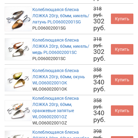
318
Колеблющаяся блесна
руб.
ЛОЖКА 20гр, 60мм, никель/
Купить
302
латунь PLO06002001SG
руб.
PLO06002001SG
318
Колеблющаяся блесна
руб.
ЛОЖКА 20гр, 60мм, никель/
Купить
302
медь PLO06002001SC
руб.
PLO06002001SC
358
Колеблющаяся блесна
руб.
ЛОЖКА 20гр, 60мм, окунь
Купить
340
WLO06002001OK
руб.
WLO06002001OK
Колеблющаяся блесна
358
ЛОЖКА 20гр, 60мм,
руб.
оранжевые запятые
Купить
340
WLO06002001OZ
руб.
WLO06002001OZ
398
Колеблющаяся блесна
руб.