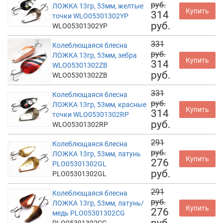
руб.
ЛОЖКА 13гр, 53мм, желтые
Купить
314
точки WLO05301302YP
руб.
WLO05301302YP
331
Колеблющаяся блесна
руб.
ЛОЖКА 13гр, 53мм, зебра
Купить
314
WLO05301302ZB
руб.
WLO05301302ZB
331
Колеблющаяся блесна
руб.
ЛОЖКА 13гр, 53мм, красные
Купить
314
точки WLO05301302RP
руб.
WLO05301302RP
291
Колеблющаяся блесна
руб.
ЛОЖКА 13гр, 53мм, латунь
Купить
276
PLO05301302GL
руб.
PLO05301302GL
291
Колеблющаяся блесна
руб.
ЛОЖКА 13гр, 53мм, латунь/
Купить
276
медь PLO05301302CG