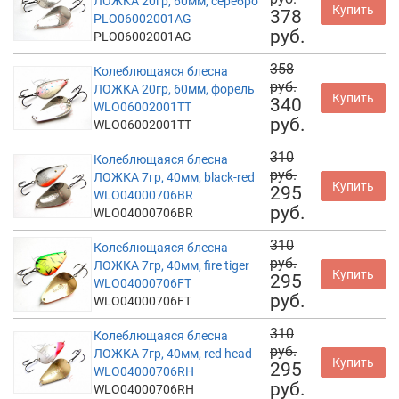
ЛОЖКА 20гр, 60мм, серебро
Купить
378
PLO06002001AG
руб.
PLO06002001AG
358
Колеблющаяся блесна
руб.
ЛОЖКА 20гр, 60мм, форель
Купить
340
WLO06002001TT
руб.
WLO06002001TT
310
Колеблющаяся блесна
руб.
ЛОЖКА 7гр, 40мм, black-red
Купить
295
WLO04000706BR
руб.
WLO04000706BR
310
Колеблющаяся блесна
руб.
ЛОЖКА 7гр, 40мм, fire tiger
Купить
295
WLO04000706FT
руб.
WLO04000706FT
310
Колеблющаяся блесна
руб.
ЛОЖКА 7гр, 40мм, red head
Купить
295
WLO04000706RH
руб.
WLO04000706RH