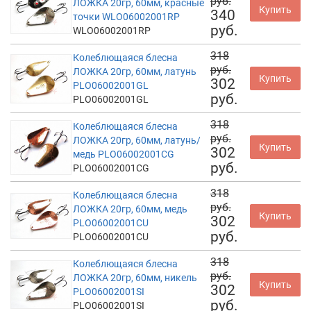
руб.
ЛОЖКА 20гр, 60мм, красные
Купить
340
точки WLO06002001RP
руб.
WLO06002001RP
318
Колеблющаяся блесна
руб.
ЛОЖКА 20гр, 60мм, латунь
Купить
302
PLO06002001GL
руб.
PLO06002001GL
318
Колеблющаяся блесна
руб.
ЛОЖКА 20гр, 60мм, латунь/
Купить
302
медь PLO06002001CG
руб.
PLO06002001CG
318
Колеблющаяся блесна
руб.
ЛОЖКА 20гр, 60мм, медь
Купить
302
PLO06002001CU
руб.
PLO06002001CU
318
Колеблющаяся блесна
руб.
ЛОЖКА 20гр, 60мм, никель
Купить
302
PLO06002001SI
руб.
PLO06002001SI