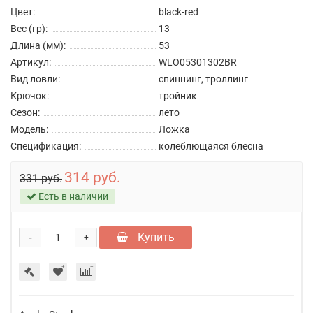
Цвет:
black-red
Вес (гр):
13
Длина (мм):
53
Артикул:
WLO05301302BR
Вид ловли:
спиннинг, троллинг
Крючок:
тройник
Сезон:
лето
Модель:
Ложка
Спецификация:
колеблющаяся блесна
314 руб.
331 руб.
Есть в наличии
-
Купить
+