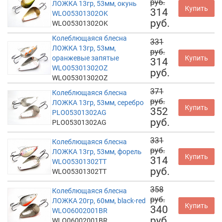
руб.
ЛОЖКА 13гр, 53мм, окунь
Купить
314
WLO05301302OK
руб.
WLO05301302OK
Колеблющаяся блесна
331
ЛОЖКА 13гр, 53мм,
руб.
оранжевые запятые
Купить
314
WLO05301302OZ
руб.
WLO05301302OZ
371
Колеблющаяся блесна
руб.
ЛОЖКА 13гр, 53мм, серебро
Купить
352
PLO05301302AG
руб.
PLO05301302AG
331
Колеблющаяся блесна
руб.
ЛОЖКА 13гр, 53мм, форель
Купить
314
WLO05301302TT
руб.
WLO05301302TT
358
Колеблющаяся блесна
руб.
ЛОЖКА 20гр, 60мм, black-red
Купить
340
WLO06002001BR
руб.
WLO06002001BR