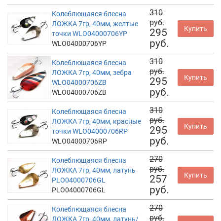
310
Колеблющаяся блесна
руб.
ЛОЖКА 7гр, 40мм, желтые
Купить
295
точки WLO04000706YP
руб.
WLO04000706YP
310
Колеблющаяся блесна
руб.
ЛОЖКА 7гр, 40мм, зебра
Купить
295
WLO04000706ZB
руб.
WLO04000706ZB
310
Колеблющаяся блесна
руб.
ЛОЖКА 7гр, 40мм, красные
Купить
295
точки WLO04000706RP
руб.
WLO04000706RP
270
Колеблющаяся блесна
руб.
ЛОЖКА 7гр, 40мм, латунь
Купить
257
PLO04000706GL
руб.
PLO04000706GL
270
Колеблющаяся блесна
руб.
ЛОЖКА 7гр, 40мм, латунь/