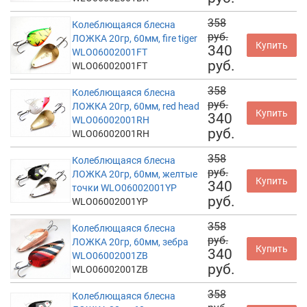
358
Колеблющаяся блесна
руб.
ЛОЖКА 20гр, 60мм, fire tiger
Купить
340
WLO06002001FT
руб.
WLO06002001FT
358
Колеблющаяся блесна
руб.
ЛОЖКА 20гр, 60мм, red head
Купить
340
WLO06002001RH
руб.
WLO06002001RH
358
Колеблющаяся блесна
руб.
ЛОЖКА 20гр, 60мм, желтые
Купить
340
точки WLO06002001YP
руб.
WLO06002001YP
358
Колеблющаяся блесна
руб.
ЛОЖКА 20гр, 60мм, зебра
Купить
340
WLO06002001ZB
руб.
WLO06002001ZB
358
Колеблющаяся блесна