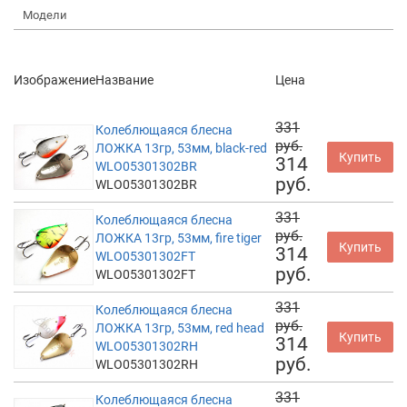
Модели
Изображение
Название
Цена
331
Колеблющаяся блесна
руб.
ЛОЖКА 13гр, 53мм, black-red
Купить
314
WLO05301302BR
руб.
WLO05301302BR
331
Колеблющаяся блесна
руб.
ЛОЖКА 13гр, 53мм, fire tiger
Купить
314
WLO05301302FT
руб.
WLO05301302FT
331
Колеблющаяся блесна
руб.
ЛОЖКА 13гр, 53мм, red head
Купить
314
WLO05301302RH
руб.
WLO05301302RH
331
Колеблющаяся блесна