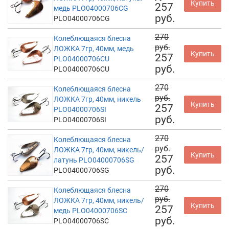
Купить
257
медь PLO04000706CG
руб.
PLO04000706CG
270
Колеблющаяся блесна
руб.
ЛОЖКА 7гр, 40мм, медь
Купить
257
PLO04000706CU
руб.
PLO04000706CU
270
Колеблющаяся блесна
руб.
ЛОЖКА 7гр, 40мм, никель
Купить
257
PLO04000706SI
руб.
PLO04000706SI
270
Колеблющаяся блесна
руб.
ЛОЖКА 7гр, 40мм, никель/
Купить
257
латунь PLO04000706SG
руб.
PLO04000706SG
270
Колеблющаяся блесна
руб.
ЛОЖКА 7гр, 40мм, никель/
Купить
257
медь PLO04000706SC
руб.
PLO04000706SC