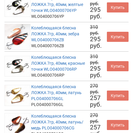
руб.
ЛОЖКА 7гр, 40мм, желтые
Купить
295
точки WLO04000706YP
руб.
WLO04000706YP
310
Колеблющаяся блесна
руб.
ЛОЖКА 7гр, 40мм, зебра
Купить
295
WLO04000706ZB
руб.
WLO04000706ZB
310
Колеблющаяся блесна
руб.
ЛОЖКА 7гр, 40мм, красные
Купить
295
точки WLO04000706RP
руб.
WLO04000706RP
270
Колеблющаяся блесна
руб.
ЛОЖКА 7гр, 40мм, латунь
Купить
257
PLO04000706GL
руб.
PLO04000706GL
270
Колеблющаяся блесна
руб.
ЛОЖКА 7гр, 40мм, латунь/
Купить
257
медь PLO04000706CG