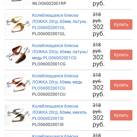
руб.
WLO06002001RP
318
Колеблющаяся блесна
руб.
ЛОЖКА 20гр, 60мм, латунь
Купить
302
PLO06002001GL
руб.
PLO06002001GL
318
Колеблющаяся блесна
руб.
ЛОЖКА 20гр, 60мм, латунь/
Купить
302
медь PLO06002001CG
руб.
PLO06002001CG
318
Колеблющаяся блесна
руб.
ЛОЖКА 20гр, 60мм, медь
Купить
302
PLO06002001CU
руб.
PLO06002001CU
318
Колеблющаяся блесна
руб.
ЛОЖКА 20гр, 60мм, никель
Купить
302
PLO06002001SI
руб.
PLO06002001SI
318
Колеблющаяся блесна