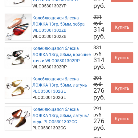
руб.
WLO05301302YP
331
Колеблющаяся блесна
руб.
ЛОЖКА 13гр, 53мм, зебра
Купить
314
WLO05301302ZB
руб.
WLO05301302ZB
331
Колеблющаяся блесна
руб.
ЛОЖКА 13гр, 53мм, красные
Купить
314
точки WLO05301302RP
руб.
WLO05301302RP
291
Колеблющаяся блесна
руб.
ЛОЖКА 13гр, 53мм, латунь
Купить
276
PLO05301302GL
руб.
PLO05301302GL
291
Колеблющаяся блесна
руб.
ЛОЖКА 13гр, 53мм, латунь/
Купить
276
медь PLO05301302CG
руб.
PLO05301302CG