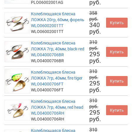
руб.
PLO06002001AG
358
Колеблющаяся блесна
руб.
ЛОЖКА 20гр, 60мм, форель
Купить
340
WLO06002001TT
руб.
WLO06002001TT
310
Колеблющаяся блесна
руб.
ЛОЖКА 7гр, 40мм, black-red
Купить
295
WLO04000706BR
руб.
WLO04000706BR
310
Колеблющаяся блесна
руб.
ЛОЖКА 7гр, 40мм, fire tiger
Купить
295
WLO04000706FT
руб.
WLO04000706FT
310
Колеблющаяся блесна
руб.
ЛОЖКА 7гр, 40мм, red head
Купить
295
WLO04000706RH
руб.
WLO04000706RH
310
Колеблющаяся блесна