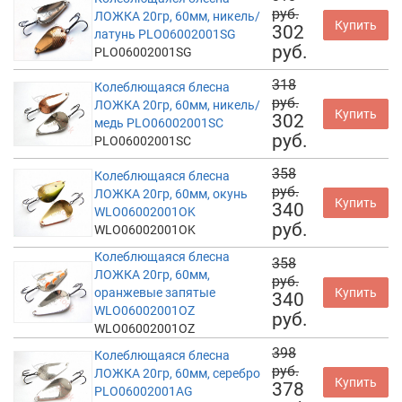
руб.
ЛОЖКА 20гр, 60мм, никель/
Купить
302
латунь PLO06002001SG
руб.
PLO06002001SG
318
Колеблющаяся блесна
руб.
ЛОЖКА 20гр, 60мм, никель/
Купить
302
медь PLO06002001SC
руб.
PLO06002001SC
358
Колеблющаяся блесна
руб.
ЛОЖКА 20гр, 60мм, окунь
Купить
340
WLO06002001OK
руб.
WLO06002001OK
Колеблющаяся блесна
358
ЛОЖКА 20гр, 60мм,
руб.
оранжевые запятые
Купить
340
WLO06002001OZ
руб.
WLO06002001OZ
398
Колеблющаяся блесна
руб.
ЛОЖКА 20гр, 60мм, серебро
Купить
378
PLO06002001AG