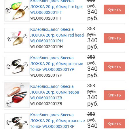
358
Колеблющаяся блесна
руб.
ЛОЖКА 20гр, 60мм, fire tiger
Купить
340
WLO06002001FT
руб.
WLO06002001FT
358
Колеблющаяся блесна
руб.
ЛОЖКА 20гр, 60мм, red head
Купить
340
WLO06002001RH
руб.
WLO06002001RH
358
Колеблющаяся блесна
руб.
ЛОЖКА 20гр, 60мм, желтые
Купить
340
точки WLO06002001YP
руб.
WLO06002001YP
358
Колеблющаяся блесна
руб.
ЛОЖКА 20гр, 60мм, зебра
Купить
340
WLO06002001ZB
руб.
WLO06002001ZB
358
Колеблющаяся блесна
руб.
ЛОЖКА 20гр, 60мм, красные
Купить
340
точки WLO06002001RP