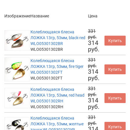
Изображение
Название
Цена
331
Колеблющаяся блесна
руб.
ЛОЖКА 13гр, 53мм, black-red
Купить
314
WLO05301302BR
руб.
WLO05301302BR
331
Колеблющаяся блесна
руб.
ЛОЖКА 13гр, 53мм, fire tiger
Купить
314
WLO05301302FT
руб.
WLO05301302FT
331
Колеблющаяся блесна
руб.
ЛОЖКА 13гр, 53мм, red head
Купить
314
WLO05301302RH
руб.
WLO05301302RH
331
Колеблющаяся блесна
руб.
ЛОЖКА 13гр, 53мм, желтые
Купить
314
точки WLO05301302YP