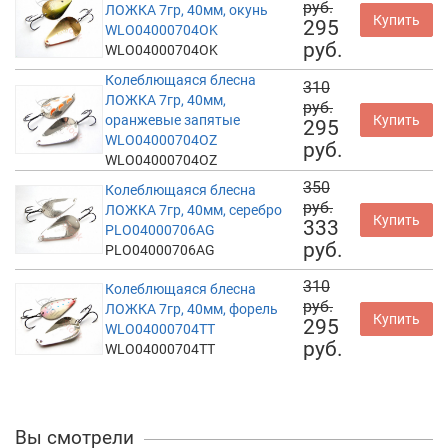
руб.
ЛОЖКА 7гр, 40мм, окунь
Купить
295
WLO04000704OK
руб.
WLO04000704OK
Колеблющаяся блесна
310
ЛОЖКА 7гр, 40мм,
руб.
оранжевые запятые
Купить
295
WLO04000704OZ
руб.
WLO04000704OZ
350
Колеблющаяся блесна
руб.
ЛОЖКА 7гр, 40мм, серебро
Купить
333
PLO04000706AG
руб.
PLO04000706AG
310
Колеблющаяся блесна
руб.
ЛОЖКА 7гр, 40мм, форель
Купить
295
WLO04000704TT
руб.
WLO04000704TT
Вы смотрели