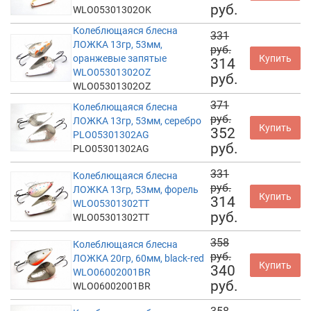
руб.
WLO05301302OK
Колеблющаяся блесна
331
ЛОЖКА 13гр, 53мм,
руб.
оранжевые запятые
Купить
314
WLO05301302OZ
руб.
WLO05301302OZ
371
Колеблющаяся блесна
руб.
ЛОЖКА 13гр, 53мм, серебро
Купить
352
PLO05301302AG
руб.
PLO05301302AG
331
Колеблющаяся блесна
руб.
ЛОЖКА 13гр, 53мм, форель
Купить
314
WLO05301302TT
руб.
WLO05301302TT
358
Колеблющаяся блесна
руб.
ЛОЖКА 20гр, 60мм, black-red
Купить
340
WLO06002001BR
руб.
WLO06002001BR