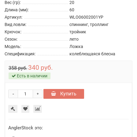
Вес (гр):
20
Длина (мм):
60
Артикул:
WLO06002001YP
Вид ловли:
спиннинг, троллинг
Крючок:
тройник
Сезон:
лето
Модель:
Ложка
Спецификация:
колеблющаяся блесна
340 руб.
358 руб.
Есть в наличии
-
Купить
+
AnglerStock это: