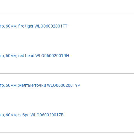
 60мм, fire tiger WLO06002001FT
р, 60мм, red head WLO06002001RH
р, 60мм, желтые точки WLO06002001YP
р, 60мм, зебра WLO06002001ZB