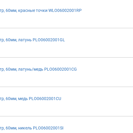
р, 60мм, красные точки WLO06002001RP
р, 60мм, латунь PLO06002001GL
р, 60мм, латунь/медь PLO06002001CG
р, 60мм, медь PLO06002001CU
р, 60мм, никель PLO06002001SI