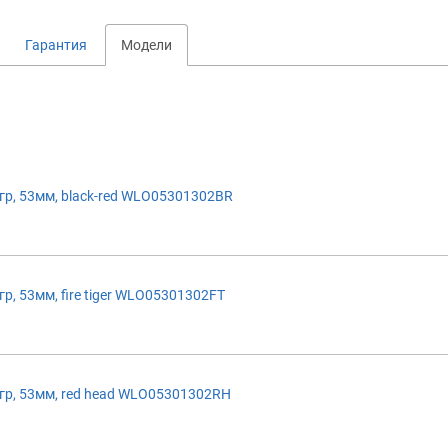
Гарантия
Модели
р, 53мм, black-red WLO05301302BR
 53мм, fire tiger WLO05301302FT
р, 53мм, red head WLO05301302RH