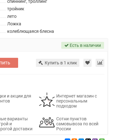
спиннинг, троллинг
тройник
лето
Ложка
колеблющаяся блесна
Есть в наличии
пить
Купить в 1 клик
ки и акции для
Интернет магазин с
ентов
персональным
подходом
ные варианты
Сотни пунктов
трой и
самовывоза по всей
рогой доставки
России