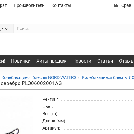
рат
Производители
Контакты
Сравн
де
и!
Новинки
Хиты продаж
Новости
Статьи
Отзыв
Колеблющиеся блёсны NORD WATERS
Колеблющиеся блёсны Л
, серебро PLO06002001AG
Рейтинг:
Цвет:
Вес (гр):
Длина (мм):
Артикул: