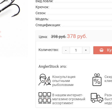
Вид ловли:
Крючок:
Сезон:
Модель:
Спецификация:
378 руб.
398 руб.
Цена:
-
Ку
Количество:
+
AnglerStock это:
Консультация
Скид
опытными
кли
рыболовами
В нашем интернет-
Раз
магазине огромный
быс
ассортимент
недо