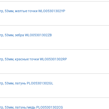
р, 53мм, желтые точки WLO05301302YP
р, 53мм, зебра WLO05301302ZB
р, 53мм, красные точки WLO05301302RP
р, 53мм, латунь PLO05301302GL
р, 53мм, латунь/медь PLO05301302CG