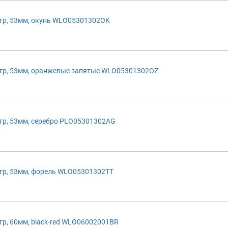
р, 53мм, окунь WLO05301302OK
гр, 53мм, оранжевые запятые WLO05301302OZ
р, 53мм, серебро PLO05301302AG
р, 53мм, форель WLO05301302TT
р, 60мм, black-red WLO06002001BR