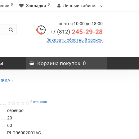
0
0
ение
Закладки
Личный кабинет
пн-пт с 10-00 до 18-00
245-29-28
+7 (812)
Заказать обратный звонок
ы
Корзина
покупок
: 0
ОЖКА
0 отзывов
серебро
20
60
PLO06002001AG